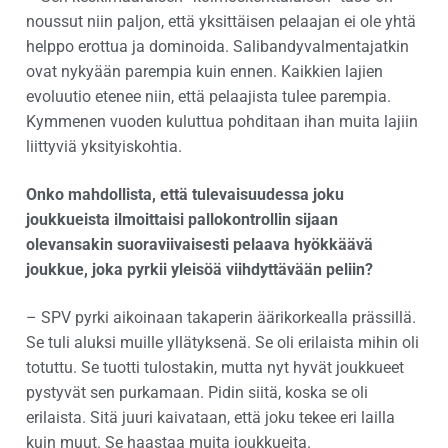
noussut niin paljon, että yksittäisen pelaajan ei ole yhtä
helppo erottua ja dominoida. Salibandyvalmentajatkin
ovat nykyään parempia kuin ennen. Kaikkien lajien
evoluutio etenee niin, että pelaajista tulee parempia.
Kymmenen vuoden kuluttua pohditaan ihan muita lajiin
liittyviä yksityiskohtia.
Onko mahdollista, että tulevaisuudessa joku
joukkueista ilmoittaisi pallokontrollin sijaan
olevansakin suoraviivaisesti pelaava hyökkäävä
joukkue, joka pyrkii yleisöä viihdyttävään peliin?
– SPV pyrki aikoinaan takaperin äärikorkealla prässillä.
Se tuli aluksi muille yllätyksenä. Se oli erilaista mihin oli
totuttu. Se tuotti tulostakin, mutta nyt hyvät joukkueet
pystyvät sen purkamaan. Pidin siitä, koska se oli
erilaista. Sitä juuri kaivataan, että joku tekee eri lailla
kuin muut. Se haastaa muita joukkueita.