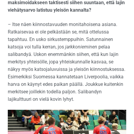
maksimoidakseen taktisesti siihen suuntaan, että lajin
viehätysarvo latistuu yleisön kannalta?
– Itse näen kiinnostavuuden monitahoisena asiana.
Ratkaisevaa ei ole pelkästään se, mitä ottelussa
tapahtuu. En usko sirkustemppuihin. Satunnainen
katsoja voi tulla kerran, jos
jarkkonieminen
pelaa
salibandyä. Uskon enemmänkin siihen, että kun lajin
merkitys yhteisölle, jopa yhteiskunnalle kasvaa, se
näkyy myös katsojaluvuissa ja yleisön kiinnostuksessa.
Esimerkiksi Suomessa kannatetaan Liverpoolia, vaikka
harva on käynyt edes paikan päällä. Joukkue kuitenkin
merkitsee joillekin todella paljon. Salibandyn
lajikulttuuri on vielä kovin lyhyt.