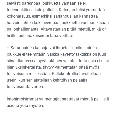
selvästi parempaa joukkuetta vastaan se ei
todennäköisesti ole pallolla. Katsojan tulisi ymmärtää
kokonaisuus, esimerkiksi sarjanousijan kannattaa
harvoin lähteä kokeneempaa joukkuetta vastaan kisaan
pallonhallinnasta. Altavastaajan pitää miettiä, mikä on
heille todennäköisempi tapa voittaa.
– Satunnainen katsoja voi ihmetellä, miksi toinen
joukkue ei tee mitään, vaikka käytetty taktiikka on juuri
siinä tilanteessa hyvä taktinen valinta. Jotta asia ei olisi
liian yksinkertaista, täytyy valmentajan pitää myös
tulevaisuus mielessään. Pallokontrollia tavoitellaan
usein, kun sen ajatellaan kehittävän pelaajia
tulevaisuutta varten.
Intohimoisimmat valmentajat saattavat miettiä pelillisiä
asioita yötä myöten.