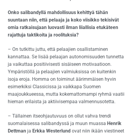
Onko salibandyllä mahdollisuus kehittyä tähän
suuntaan niin, että pelaaja ja koko viisikko tekisivät
omia ratkaisujaan luovasti ilman liiallisia etukäteen
rajattuja taktikoita ja roolituksia?
– On tutkittu juttu, että pelaajien osallistaminen
kannattaa. Se lisää pelaajan autonomisuuden tunnetta
ja vaikuttaa positiivisesti sisäiseen motivaatioon.
Ympäristöllä ja pelaajien valmiuksissa on kuitenkin
isoja eroja. Homma on toiminut äärimmäisen hyvin
esimerkiksi Classicissa ja vaikkapa Suomen
maajoukkueessa, mutta kokemattomampi ryhmä vaatii
hieman erilaista ja aktiivisempaa valmennusotetta.
– Tällainen itseohjautuvuus on ollut vahva trendi
suomalaisessa salibandyssä ja muun muassa
Henrik
Dettman
ja
Erkka Westerlund
ovat niin ikään viestineet