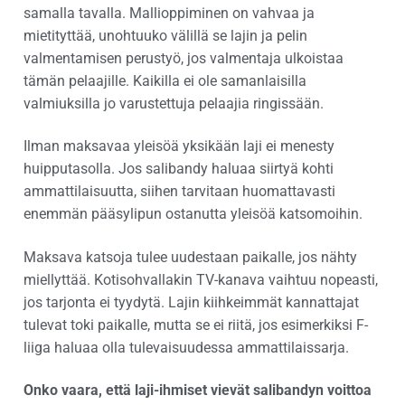
samalla tavalla. Mallioppiminen on vahvaa ja
mietityttää, unohtuuko välillä se lajin ja pelin
valmentamisen perustyö, jos valmentaja ulkoistaa
tämän pelaajille. Kaikilla ei ole samanlaisilla
valmiuksilla jo varustettuja pelaajia ringissään.
Ilman maksavaa yleisöä yksikään laji ei menesty
huipputasolla. Jos salibandy haluaa siirtyä kohti
ammattilaisuutta, siihen tarvitaan huomattavasti
enemmän pääsylipun ostanutta yleisöä katsomoihin.
Maksava katsoja tulee uudestaan paikalle, jos nähty
miellyttää. Kotisohvallakin TV-kanava vaihtuu nopeasti,
jos tarjonta ei tyydytä. Lajin kiihkeimmät kannattajat
tulevat toki paikalle, mutta se ei riitä, jos esimerkiksi F-
liiga haluaa olla tulevaisuudessa ammattilaissarja.
Onko vaara, että laji-ihmiset vievät salibandyn voittoa