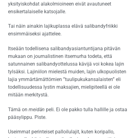
yksityiskohdat alakolmioineen eivät avautuneet
ensikertalaiselle katsojalle.
Tai näin ainakin lajikuplassa elävä salibandyfriikki
ensimmäiseksi ajattelee.
Itseään todellisena salibandyasiantuntijana pitävän
mukaan on journalistinen itsemurha todeta, että
satunnainen salibandyottelussa kävijä voi kokea lajin
tylsäksi. Lajiniilon mielestä muiden, lajin ulkopuolisten
lajia ymmärtämättömien ”tuulipukukansalaisten” eli
todellisuudessa lystin maksajien, mielipiteellä ei ole
mitään merkitystä.
Tämä on
meidän
peli. Ei ole pakko tulla hallille ja ostaa
pääsylippu. Piste.
Useimmat perinteiset palloilulajit, kuten koripallo,