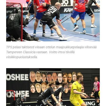
TPS pelasi taktisesti viisaan ottelun maajoukkuepelaajia vilisevää
Tampereen Classicia vastaan. Voitto irtosi tiiviillä
viisikkopuolustuksella.