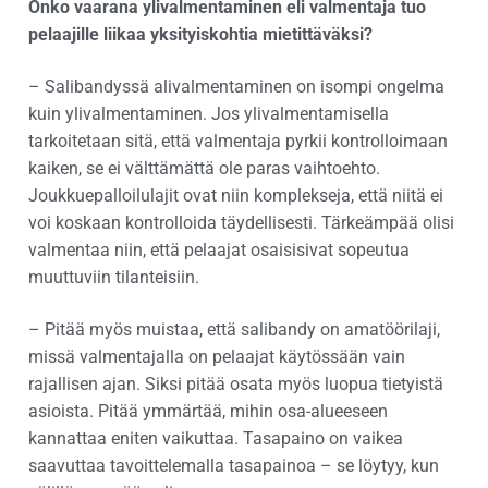
Onko vaarana ylivalmentaminen eli valmentaja tuo
pelaajille liikaa yksityiskohtia mietittäväksi?
– Salibandyssä alivalmentaminen on isompi ongelma
kuin ylivalmentaminen. Jos ylivalmentamisella
tarkoitetaan sitä, että valmentaja pyrkii kontrolloimaan
kaiken, se ei välttämättä ole paras vaihtoehto.
Joukkuepalloilulajit ovat niin komplekseja, että niitä ei
voi koskaan kontrolloida täydellisesti. Tärkeämpää olisi
valmentaa niin, että pelaajat osaisisivat sopeutua
muuttuviin tilanteisiin.
– Pitää myös muistaa, että salibandy on amatöörilaji,
missä valmentajalla on pelaajat käytössään vain
rajallisen ajan. Siksi pitää osata myös luopua tietyistä
asioista. Pitää ymmärtää, mihin osa-alueeseen
kannattaa eniten vaikuttaa. Tasapaino on vaikea
saavuttaa tavoittelemalla tasapainoa – se löytyy, kun