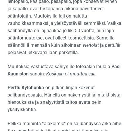
lentopallo, käsipallo, pesäpallo, jopa konservatiivinen
jalkapallo, ovat historiansa aikana päivittäneet
sääntöjään. Muutoksilla laji on haluttu
vauhdikkaammaksi ja yleisöystävällisemmäksi. Vaikka
salibandyllä on lajina ikää jo liki 50 vuotta, niin lajin
sääntömuutokset ovat olleet kosmeettisia. Samoilla
säännöillä mennään kuin aikoinaan
vienolat
ja
perttilät
pelasivat letkuvarsillaan parketilla.
Muutoksia vastustava sählyniilo toteaakin laulaja
Pasi
Kauniston
sanoin:
Koskaan et muuttua saa
.
Perttu Kytöhonka
on pitkän linjan kokenut
salibandyosaaja. Hänellä on näkemystä lajin taktisista
hienouksista ja analyyttistä taitoa avata pelin
yksityiskohtia.
Pelkkä maininta ”alakolmio” on salibandyssä arka aihe.
Se synnyttää oitis kiivaita mielipiteitä puolesta ja