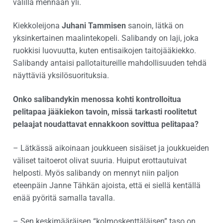
välillä mennään yli.
Kiekkoleijona
Juhani Tammisen
sanoin, lätkä on
yksinkertainen maalintekopeli. Salibandy on laji, joka
ruokkisi luovuutta, kuten entisaikojen taitojääkiekko.
Salibandy antaisi pallotaitureille mahdollisuuden tehdä
näyttäviä yksilösuorituksia.
Onko salibandykin menossa kohti kontrolloitua
pelitapaa jääkiekon tavoin, missä tarkasti roolitetut
pelaajat noudattavat ennakkoon sovittua pelitapaa?
– Lätkässä aikoinaan joukkueen sisäiset ja joukkueiden
väliset taitoerot olivat suuria. Huiput erottautuivat
helposti. Myös salibandy on mennyt niin paljon
eteenpäin Janne Tähkän ajoista, että ei siellä kentällä
enää pyöritä samalla tavalla.
– Sen keskimääräisen “kolmoskenttäläisen” taso on