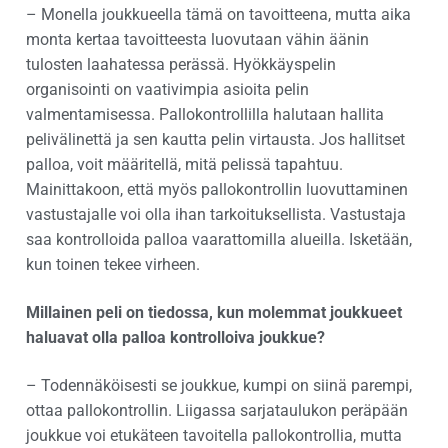
– Monella joukkueella tämä on tavoitteena, mutta aika
monta kertaa tavoitteesta luovutaan vähin äänin
tulosten laahatessa perässä. Hyökkäyspelin
organisointi on vaativimpia asioita pelin
valmentamisessa. Pallokontrollilla halutaan hallita
pelivälinettä ja sen kautta pelin virtausta. Jos hallitset
palloa, voit määritellä, mitä pelissä tapahtuu.
Mainittakoon, että myös pallokontrollin luovuttaminen
vastustajalle voi olla ihan tarkoituksellista. Vastustaja
saa kontrolloida palloa vaarattomilla alueilla. Isketään,
kun toinen tekee virheen.
Millainen peli on tiedossa, kun molemmat joukkueet
haluavat olla palloa kontrolloiva joukkue?
– Todennäköisesti se joukkue, kumpi on siinä parempi,
ottaa pallokontrollin. Liigassa sarjataulukon peräpään
joukkue voi etukäteen tavoitella pallokontrollia, mutta