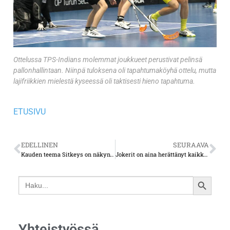
Ottelussa TPS-Indians molemmat joukkueet perustivat pelinsä
pallonhallintaan. Niinpä tuloksena oli tapahtumaköyhä ottelu, mutta
lajifriikkien mielestä kyseessä oli taktisesti hieno tapahtuma.
ETUSIVU
EDELLINEN
SEURAAVA
Kauden teema Sitkeys on näkynyt käytännössäkin TUTO Volleyn joukkueesta
Jokerit on aina herättänyt kaikkialla tunteita – helsinkiläisseura on tuonut paljon lisämielenkiintoa Mestikselle
Search
SEARCH
for:
BUTTON
Yhteistyössä