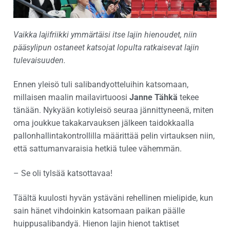
Vaikka lajifriikki ymmärtäisi itse lajin hienoudet, niin
pääsylipun ostaneet katsojat lopulta ratkaisevat lajin
tulevaisuuden.
Ennen yleisö tuli salibandyotteluihin katsomaan,
millaisen maalin mailavirtuoosi
Janne Tähkä
tekee
tänään. Nykyään kotiyleisö seuraa jännittyneenä, miten
oma joukkue takakarvauksen jälkeen taidokkaalla
pallonhallintakontrollilla määrittää pelin virtauksen niin,
että sattumanvaraisia hetkiä tulee vähemmän.
– Se oli tylsää katsottavaa!
Täältä kuulosti hyvän ystäväni rehellinen mielipide, kun
sain hänet vihdoinkin katsomaan paikan päälle
huippusalibandyä. Hienon lajin hienot taktiset