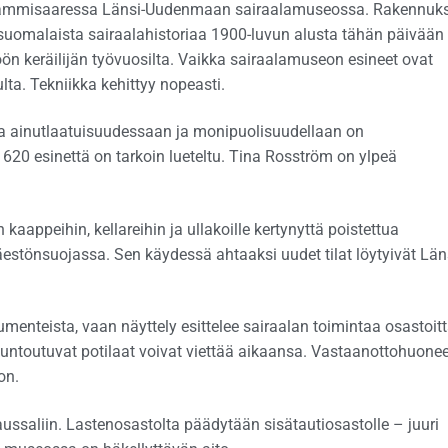
ä Tammisaaressa Länsi-Uudenmaan sairaalamuseossa. Rakennuk
suomalaista sairaalahistoriaa 1900-luvun alusta tähän päivään
öön keräilijän työvuosilta. Vaikka sairaalamuseon esineet ovat
lta. Tekniikka kehittyy nopeasti.
oka ainutlaatuisuudessaan ja monipuolisuudellaan on
20 esinettä on tarkoin lueteltu. Tina Rosström on ylpeä
aappeihin, kellareihin ja ullakoille kertynyttä poistettua
äestönsuojassa. Sen käydessä ahtaaksi uudet tilat löytyivät Län
umenteista, vaan näyttely esittelee sairaalan toimintaa osastoitt
untoutuvat potilaat voivat viettää aikaansa. Vastaanottohuonee
on.
ussaliin. Lastenosastolta päädytään sisätautiosastolle – juuri