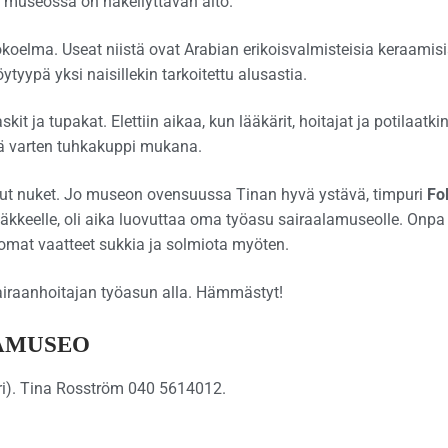
 museossa on häkellyttävän aito.
oelma. Useat niistä ovat Arabian erikoisvalmisteisia keraamis
ytyypä yksi naisillekin tarkoitettu alusastia.
t ja tupakat. Elettiin aikaa, kun lääkärit, hoitajat ja potilaatki
äriä varten tuhkakuppi mukana.
tut nuket. Jo museon ovensuussa Tinan hyvä ystävä, timpuri
Fo
i eläkkeelle, oli aika luovuttaa oma työasu sairaalamuseolle. Onpa
 omat vaatteet sukkia ja solmiota myöten.
airaanhoitajan työasun alla. Hämmästyt!
AMUSEO
ri). Tina Rosström 040 5614012.