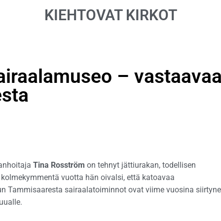
KIEHTOVAT KIRKOT
iraalamuseo – vastaava
esta
anhoitaja
Tina Rosström
on tehnyt jättiurakan, todellisen
a kolmekymmentä vuotta hän oivalsi, että katoavaa
 kun Tammisaaresta sairaalatoiminnot ovat viime vuosina siirtyne
uualle.