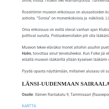
sinne, missä Tinakin teki elämäntyönsä. Tunnelma
Rosströmin museon erikoisuus on alusastioiden kok
astioita. ”Sorsia” on monenkokoisia ja -näköisiä. Lö
Oma erikoisuus on esillä olevat vanhan ajan Klubiaski
polttivat surutta. Potilaskierrollakin piti olla lääk
Museon tekee eläväksi monet aitoihin asuihin pue
Holm
, toivottaa sinut tervetulleeksi. Kun Folke jä
eräällä museon lääkärillä yllään kyseisen lääkärin
Pyydä opasta näyttämään, millainen alusasu oli s
LÄNSI-UUDENMAAN SAIRAAL
Osoite
: Itäinen Rantakatu 9, Tammisaari (Raasepo
KARTTA