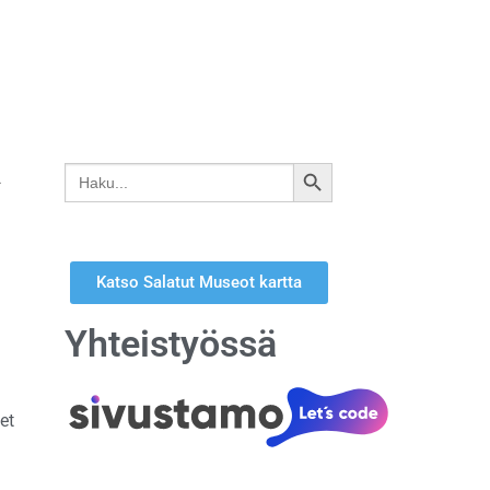
a
Search
SEARCH
for:
BUTTON
Katso Salatut Museot kartta
Yhteistyössä
et