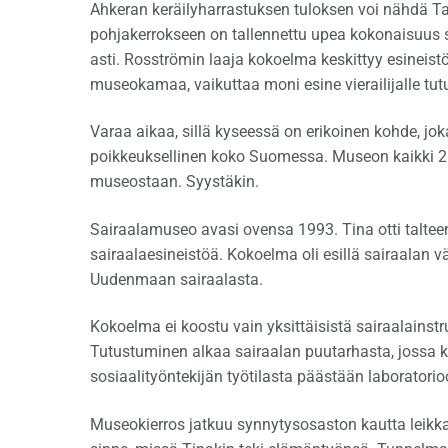
Ahkeran keräilyharrastuksen tuloksen voi nähd
pohjakerrokseen on tallennettu upea kokonaisuus 
asti. Rosströmin laaja kokoelma keskittyy esineist
museokamaa, vaikuttaa moni esine vierailijalle tutu
Varaa aikaa, sillä kyseessä on erikoinen kohde, j
poikkeuksellinen koko Suomessa. Museon kaikki 2 6
museostaan. Syystäkin.
Sairaalamuseo avasi ovensa 1993. Tina otti talteen k
sairaalaesineistöä. Kokoelma oli esillä sairaalan v
Uudenmaan sairaalasta.
Kokoelma ei koostu vain yksittäisistä sairaalainstr
Tutustuminen alkaa sairaalan puutarhasta, jossa k
sosiaalityöntekijän työtilasta päästään laboratorio
Museokierros jatkuu synnytysosaston kautta leikka