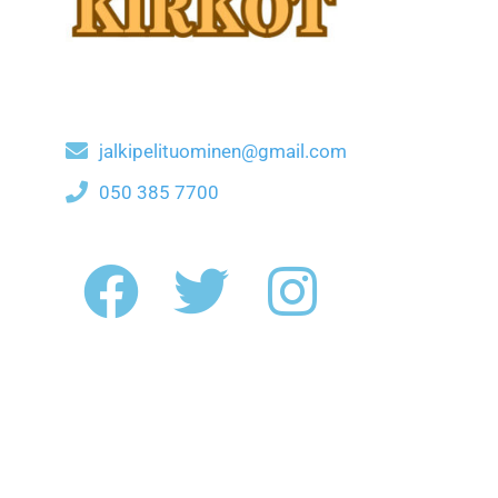
jalkipelituominen@gmail.com
050 385 7700