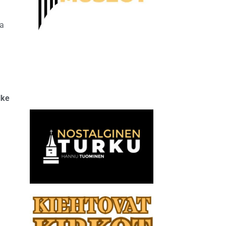
ia
n
lke