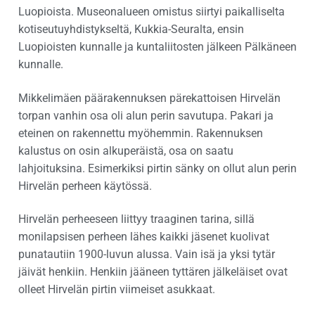
Luopioista. Museonalueen omistus siirtyi paikalliselta
kotiseutuyhdistykseltä, Kukkia-Seuralta, ensin
Luopioisten kunnalle ja kuntaliitosten jälkeen Pälkäneen
kunnalle.
Mikkelimäen päärakennuksen pärekattoisen Hirvelän
torpan vanhin osa oli alun perin savutupa. Pakari ja
eteinen on rakennettu myöhemmin. Rakennuksen
kalustus on osin alkuperäistä, osa on saatu
lahjoituksina. Esimerkiksi pirtin sänky on ollut alun perin
Hirvelän perheen käytössä.
Hirvelän perheeseen liittyy traaginen tarina, sillä
monilapsisen perheen lähes kaikki jäsenet kuolivat
punatautiin 1900-luvun alussa. Vain isä ja yksi tytär
jäivät henkiin. Henkiin jääneen tyttären jälkeläiset ovat
olleet Hirvelän pirtin viimeiset asukkaat.