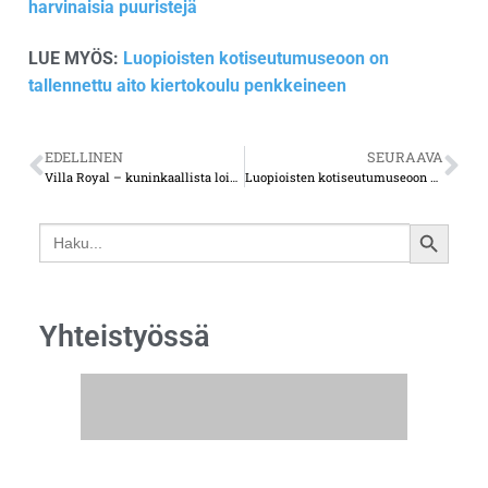
harvinaisia puuristejä
LUE MYÖS:
Luopioisten kotiseutumuseoon on
tallennettu aito kiertokoulu penkkeineen
EDELLINEN
SEURAAVA
Villa Royal – kuninkaallista loistoa keskellä maaseutua
Luopioisten kotiseutumuseoon on tallennettu aito kiertokoulu penkkeineen
Search
SEARCH
for:
BUTTON
Yhteistyössä