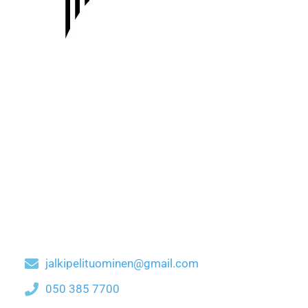
jalkipelituominen@gmail.com
050 385 7700