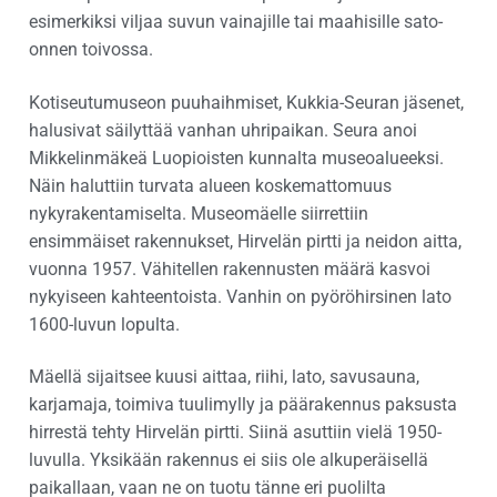
esimerkiksi viljaa suvun vainajille tai maahisille sato-
onnen toivossa.
Kotiseutumuseon puuhaihmiset, Kukkia-Seuran jäsenet,
halusivat säilyttää vanhan uhripaikan. Seura anoi
Mikkelinmäkeä Luopioisten kunnalta museoalueeksi.
Näin haluttiin turvata alueen koskemattomuus
nykyrakentamiselta. Museomäelle siirrettiin
ensimmäiset rakennukset, Hirvelän pirtti ja neidon aitta,
vuonna 1957. Vähitellen rakennusten määrä kasvoi
nykyiseen kahteentoista. Vanhin on pyöröhirsinen lato
1600-luvun lopulta.
Mäellä sijaitsee kuusi aittaa, riihi, lato, savusauna,
karjamaja, toimiva tuulimylly ja päärakennus paksusta
hirrestä tehty Hirvelän pirtti. Siinä asuttiin vielä 1950-
luvulla. Yksikään rakennus ei siis ole alkuperäisellä
paikallaan, vaan ne on tuotu tänne eri puolilta