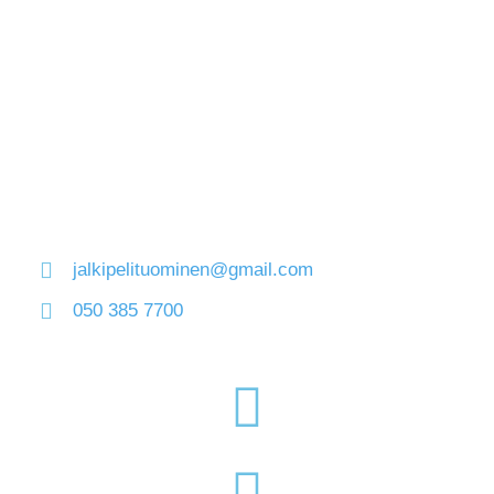
jalkipelituominen@gmail.com
050 385 7700