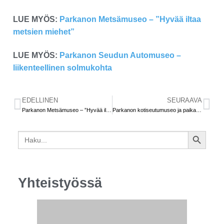
LUE MYÖS:
Parkanon Metsämuseo – ”Hyvää iltaa
metsien miehet”
LUE MYÖS:
Parkanon Seudun Automuseo –
liikenteellinen solmukohta
EDELLINEN
SEURAAVA
Parkanon Metsämuseo – ”Hyvää iltaa metsien miehet”
Parkanon kotiseutumuseo ja paikallinen paroni Gustaf Wrede af Elimä
Search
SEARCH
for:
BUTTON
Yhteistyössä