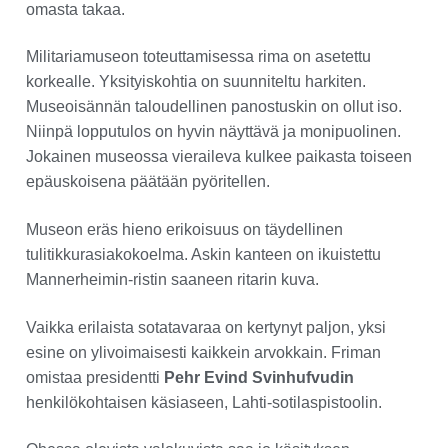
omasta takaa.
Militariamuseon toteuttamisessa rima on asetettu
korkealle. Yksityiskohtia on suunniteltu harkiten.
Museoisännän taloudellinen panostuskin on ollut iso.
Niinpä lopputulos on hyvin näyttävä ja monipuolinen.
Jokainen museossa vieraileva kulkee paikasta toiseen
epäuskoisena päätään pyöritellen.
Museon eräs hieno erikoisuus on täydellinen
tulitikkurasiakokoelma. Askin kanteen on ikuistettu
Mannerheimin-ristin saaneen ritarin kuva.
Vaikka erilaista sotatavaraa on kertynyt paljon, yksi
esine on ylivoimaisesti kaikkein arvokkain. Friman
omistaa presidentti
Pehr Evind Svinhufvudin
henkilökohtaisen käsiaseen, Lahti-sotilaspistoolin.