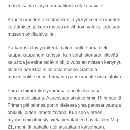
museoisäntä siirtyi normaalitöistä eläkepäiville.
Kahden vuoden rakentamisen ja yli kymmenen vuoden
keräämisen jälkeen museo on vihdoin valmis, todetaan
museon omilla sivuilla.
Parkanosta löytyi rakentamaton tontti. Friman teki
kaupat kaupungin kanssa. Kun sotahistoriaan liittyvää
kalustoa ja esineistöäkin oli jo vuosien mittaan kertynyt,
oli aika perustaa niille oma museo. Samalla
museotontille nousi Frimanin pariskunnalle oma talokin.
Friman toimi koko työuransa ajan itsenäisenä
koneurakoitsijana. Asuessaan aikaisemmin Riihimäellä
Friman piti talonsa portin pielessä yhtä panssarivaunua
ohikulkijoiden ihmeteltävänä. Kun sen viereen
myöhemmin ilmestyi vielä venäläinen hävittäjäkin Mig-
21, moni jäi paikalle uteliaisuuttaan katsomaan.