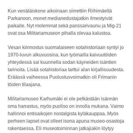
Kun venäläiskone aikoinaan siirrettiin Riihimäeltä
Parkanoon, monet medianedustajatkin ilmestyivät
paikalle. Nyt molemmat sekä panssarivaunu ja Mig-21
ovat osa Militariamuseon pihalla olevaa kalustoa.
Vesan kiinnostus suomalaiseen sotahistoriaan syntyi jo
1970-luvun alkuvuosina, kun työmailla kaivuutöiden
yhteydessä sai kuunnella sodan käyneiden isäntien
tarinoita. Lisää sotahistoriaa tarttui alan kirjallisuudesta.
Eräässä vaiheessa Puolustusvoimatkin oli Frimanin
töiden tilaajana.
Militariamuseo Karhumäki ei ole pelkästään isännän
oma harrastus, myös puoliso on innolla mukana. Vaimo
hallinnoi entisaikojen nostalgista kyläkauppaa. Myös
perheen lapset ovat olleet isona apuna museo-osastoja
rakentaessa. Eli museotoiminnan jatkajiakin löytyy