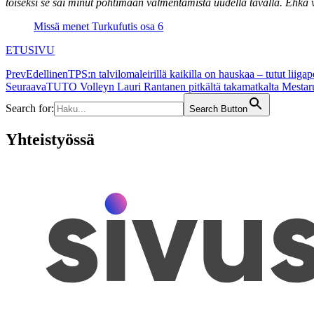
toiseksi se sai minut pohtimaan valmentamista uudella tavalla. Ehkä v
Missä menet Turkufutis osa 6
ETUSIVU
Prev
Edellinen
TPS:n talvilomaleirillä kaikilla on hauskaa – tutut liigap
Seuraava
TUTO Volleyn Lauri Rantanen pitkältä takamatkalta Mestaru
Search for:
Search Button
Yhteistyössä