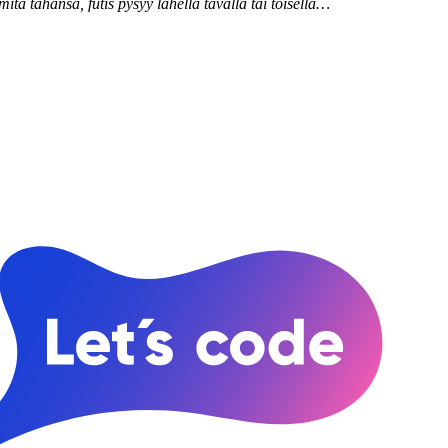
tä tahansa, futis pysyy lähellä tavalla tai toisella…