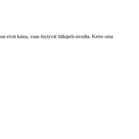
nat eivät katoa, vaan löytyvät Jälkipeli-sivuilta. Kerro oma