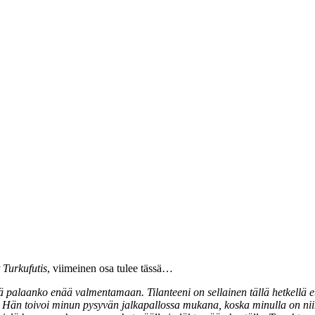
 Turkufutis
, viimeinen osa tulee tässä…
ä palaanko enää valmentamaan. Tilanteeni on sellainen tällä hetkellä et
 Hän toivoi minun pysyvän jalkapallossa mukana, koska minulla on niin 