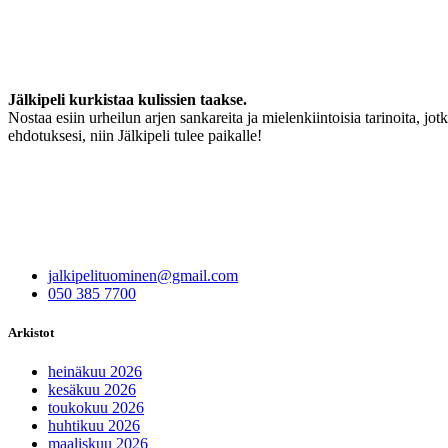
Jälkipeli kurkistaa kulissien taakse.
Nostaa esiin urheilun arjen sankareita ja mielenkiintoisia tarinoita, jo
ehdotuksesi, niin Jälkipeli tulee paikalle!
jalkipelituominen@gmail.com
050 385 7700
Arkistot
heinäkuu 2026
kesäkuu 2026
toukokuu 2026
huhtikuu 2026
maaliskuu 2026