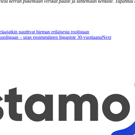
ielä kerran pukemaan verskat päälle ja lähtemään kentälle. Tapahtuu mi
elaajatkin nauttivat hieman erilaisesta roolistaan
usliigaan – uran ensimmäinen liigapiste 30-vuotiaana
Next