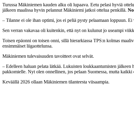
Turussa Mäkiniemen kauden alku oli lupaava. Eetu pelasi hyviä ottelui
jälkeen maalissa hyvin pelannut Mäkiniemi jatkoi ottelua penkillä.
No
– Tilanne ei ole ihan optimi, jos ei peliä pysty pelaamaan loppuun. E
Sen verran vakavaa oli kuitenkin, että nyt on kulunut jo useampi vii
Toisen epäonni on toisen onni, sillä hierarkiassa TPS:n kolmas maaliv
ensimmäiset liigaottelunsa.
Mäkiniemen tulevaisuuden tavoitteet ovat selvät.
– Edelleen haluan pelata lätkää. Lukuisten loukkaantumisten jälkeen ha
pakkomielle. Nyt olen onnellinen, jos pelaan Suomessa, mutta kaikki 
Keväällä 2026 ollaan Mäkiniemen tilanteesta viisaampia.