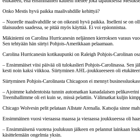
etukäteen, että ensimmäinen kauteni menee joka tapauksessa Mestikse
Onko Mestis hyvä paikka maalivahdille kehittyä?
– Nuorelle maalivahdille se on oikeasti hyvä paikka. Itselleni se on ol
tilaisuuden saadessa, se pitää myös käyttää. Ei voi epäonnistua.
Mäkiniemi on Carolina Hurricanesin neljännen kierroksen varaus vuod
Sen tehtyään hän siirtyi Pohjois-Amerikkaan pelaamaan.
Carolina Hurricanesin kotikaupunki on Raleigh Pohjois-Carolinan os
– Ensimmäiset viisi päivää oli tulokaslieri Pohjois-Carolinassa. Sen 
kesti noin kaksi viikkoa. Siirtyminen AHL-joukkueeseen oli etukäteen t
Siirtyminen Pohjois-Carolinasta Chicagoon ei mennyt businessluokass
– Ajoimme kahdentoista tunnin automatkan kanadalaisen pelikaverini 
Treenihallimme oli eri kuin se, missä pelattiin. Välimatkat kuljin kimp
Chicago Wolvesin pelit pelataan Allstate Arenalla. Katsojia sinne ma
Ensimmäinen vuosi vieraassa maassa ja vieraassa joukkueessa oli haas
– Ensimmäisenä vuotena joulukuun jälkeen en pelannut lainkaan loukkaa
käsittelemään ongelmia yksin.