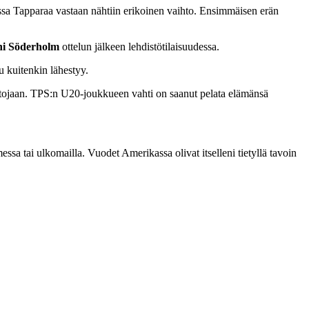
ussa Tapparaa vastaan nähtiin erikoinen vaihto. Ensimmäisen erän
ni Söderholm
ottelun jälkeen lehdistötilaisuudessa.
u kuitenkin lähestyy.
tojaan. TPS:n U20-joukkueen vahti on saanut pelata elämänsä
sa tai ulkomailla. Vuodet Amerikassa olivat itselleni tietyllä tavoin