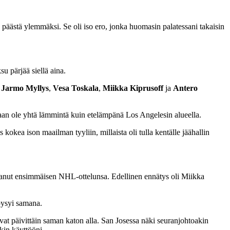
 päästä ylemmäksi. Se oli iso ero, jonka huomasin palatessani takaisin
u pärjää siellä aina.
t
Jarmo Myllys
,
Vesa Toskala
,
Miikka Kiprusoff
ja
Antero
nkaan ole yhtä lämmintä kuin etelämpänä Los Angelesin alueella.
okea ison maailman tyyliin, millaista oli tulla kentälle jäähallin
oittanut ensimmäisen NHL-ottelunsa. Edellinen ennätys oli Miikka
pysyi samana.
at päivittäin saman katon alla. San Josessa näki seuranjohtoakin
kin käyttööni.