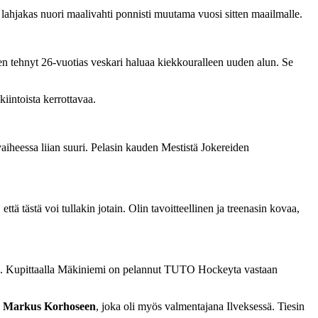
a lahjakas nuori maalivahti ponnisti muutama vuosi sitten maailmalle.
en tehnyt 26-vuotias veskari haluaa kiekkouralleen uuden alun. Se
iintoista kerrottavaa.
iheessa liian suuri. Pelasin kauden Mestistä Jokereiden
ttä tästä voi tullakin jotain. Olin tavoitteellinen ja treenasin kovaa,
ina. Kupittaalla Mäkiniemi on pelannut TUTO Hockeyta vastaan
a
Markus Korhoseen
, joka oli myös valmentajana Ilveksessä. Tiesin