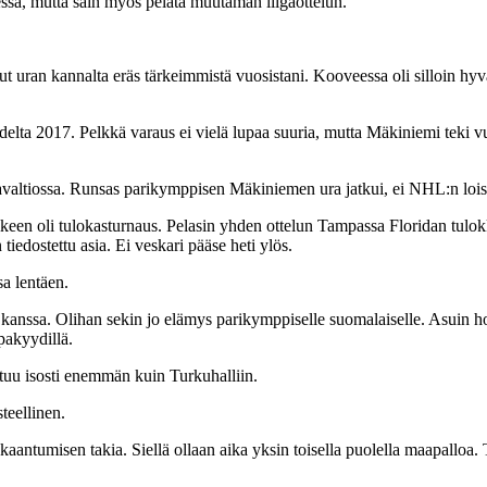
ssä, mutta sain myös pelata muutaman liigaottelun.
lut uran kannalta eräs tärkeimmistä vuosistani. Kooveessa oli silloin hy
elta 2017. Pelkkä varaus ei vielä lupaa suuria, mutta Mäkiniemi teki
avaltiossa. Runsas parikymppisen Mäkiniemen ura jatkui, ei NHL:n lo
jälkeen oli tulokasturnaus. Pelasin yhden ottelun Tampassa Floridan tulo
iedostettu asia. Ei veskari pääse heti ylös.
a lentäen.
kanssa. Olihan sekin jo elämys parikymppiselle suomalaiselle. Asuin h
pakyydillä.
htuu isosti enemmän kuin Turkuhalliin.
teellinen.
ntumisen takia. Siellä ollaan aika yksin toisella puolella maapalloa. 