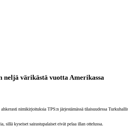
neljä värikästä vuotta Amerikassa
 ahkerasti nimikirjoituksia TPS:n järjestämässä tilaisuudessa Turkuhal
illä kyseiset sairastupalaiset eivät pelaa illan ottelussa.