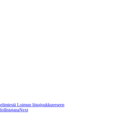
pelimiestä Loimun liigajoukkueeseen
dollistajana
Next