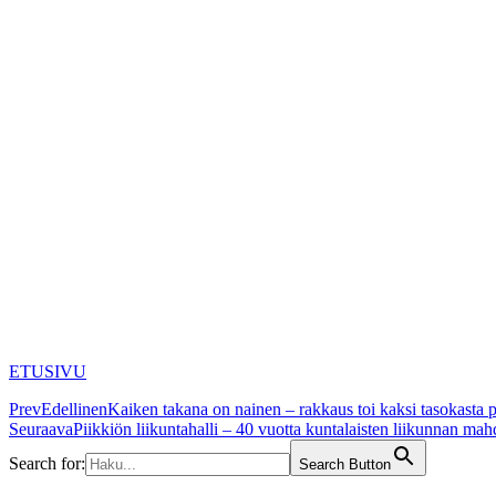
ETUSIVU
Prev
Edellinen
Kaiken takana on nainen – rakkaus toi kaksi tasokasta 
Seuraava
Piikkiön liikuntahalli – 40 vuotta kuntalaisten liikunnan mah
Search for:
Search Button