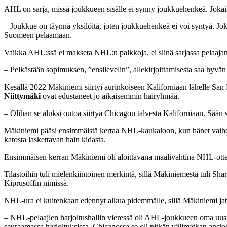
AHL on sarja, missä joukkueen sisälle ei synny joukkuehenkeä. Joka
– Joukkue on täynnä yksilöitä, joten joukkuehenkeä ei voi syntyä. Joka
Suomeen pelaamaan.
Vaikka AHL:ssä ei makseta NHL:n palkkoja, ei siinä sarjassa pelaajan k
– Pelkästään sopimuksen, ”ensilevelin”, allekirjoittamisesta saa hyvä
Kesällä 2022 Mäkiniemi siirtyi aurinkoiseen Kaliforniaan lähelle San
Niittymäki
ovat edustaneet jo aikaisemmin hairyhmää.
– Olihan se aluksi outoa siirtyä Chicagon talvesta Kaliforniaan. Sään
Mäkiniemi pääsi ensimmäistä kertaa NHL-kaukaloon, kun hänet vaihd
katosta laskettavan hain kidasta.
Ensimmäisen kerran Mäkiniemi oli aloittavana maalivahtina NHL-ottel
Tilastoihin tuli mielenkiintoinen merkintä, sillä Mäkiniemestä tuli Sh
Kiprusoffin nimissä.
NHL-ura ei kuitenkaan edennyt alkua pidemmälle, sillä Mäkiniemi ja
– NHL-pelaajien harjoitushallin vieressä oli AHL-joukkueen oma uusi a
seuraamassa harjoituksissa. Chicagossa se oli pitkän välimatkan ansi