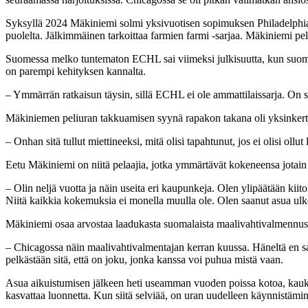
Syksyllä 2024 Mäkiniemi solmi yksivuotisen sopimuksen Philadelphia 
puolelta. Jälkimmäinen tarkoittaa farmien farmi -sarjaa. Mäkiniemi 
Suomessa melko tuntematon ECHL sai viimeksi julkisuutta, kun suom
on parempi kehityksen kannalta.
– Ymmärrän ratkaisun täysin, sillä ECHL ei ole ammattilaissarja. On siel
Mäkiniemen peliuran takkuamisen syynä rapakon takana oli yksinkertai
– Onhan sitä tullut miettineeksi, mitä olisi tapahtunut, jos ei olisi oll
Eetu Mäkiniemi on niitä pelaajia, jotka ymmärtävät kokeneensa jotain e
– Olin neljä vuotta ja näin useita eri kaupunkeja. Olen ylipäätään kiit
Niitä kaikkia kokemuksia ei monella muulla ole. Olen saanut asua ulko
Mäkiniemi osaa arvostaa laadukasta suomalaista maalivahtivalmennust
– Chicagossa näin maalivahtivalmentajan kerran kuussa. Häneltä en sa
pelkästään sitä, että on joku, jonka kanssa voi puhua mistä vaan.
Asua aikuistumisen jälkeen heti useamman vuoden poissa kotoa, kauka
kasvattaa luonnetta. Kun siitä selviää, on uran uudelleen käynnistäm