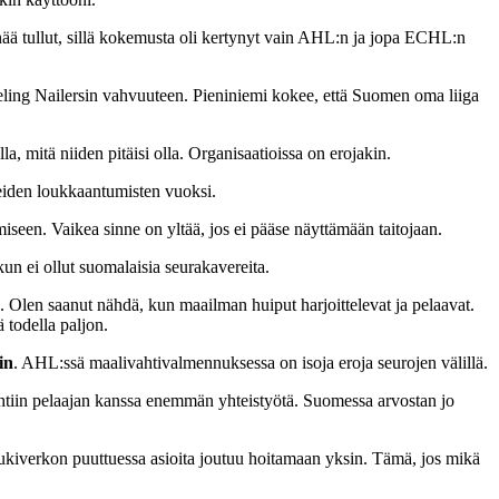
ää tullut, sillä kokemusta oli kertynyt vain AHL:n ja jopa ECHL:n
ng Nailersin vahvuuteen. Pieniniemi kokee, että Suomen oma liiga
la, mitä niiden pitäisi olla. Organisaatioissa on erojakin.
seiden loukkaantumisten vuoksi.
aamiseen. Vaikea sinne on yltää, jos ei pääse näyttämään taitojaan.
un ei ollut suomalaisia seurakavereita.
aa. Olen saanut nähdä, kun maailman huiput harjoittelevat ja pelaavat.
 todella paljon.
in
. AHL:ssä maalivahtivalmennuksessa on isoja eroja seurojen välillä.
ehtiin pelaajan kanssa enemmän yhteistyötä. Suomessa arvostan jo
ukiverkon puuttuessa asioita joutuu hoitamaan yksin. Tämä, jos mikä