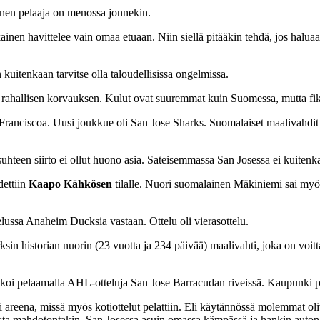
inen pelaaja on menossa jonnekin.
inen havittelee vain omaa etuaan. Niin siellä pitääkin tehdä, jos haluaa
uitenkaan tarvitse olla taloudellisissa ongelmissa.
n rahallisen korvauksen. Kulut ovat suuremmat kuin Suomessa, mutta fiks
 Franciscoa. Uusi joukkue oli San Jose Sharks. Suomalaiset maalivahdi
 suhteen siirto ei ollut huono asia. Sateisemmassa San Josessa ei kuite
ettiin
Kaapo Kähkösen
tilalle. Nuori suomalainen Mäkiniemi sai myös k
ussa Anaheim Ducksia vastaan. Ottelu oli vierasottelu.
arksin historian nuorin (23 vuotta ja 234 päivää) maalivahti, joka on v
tkoi pelaamalla AHL-otteluja San Jose Barracudan riveissä. Kaupunki 
reena, missä myös kotiottelut pelattiin. Eli käytännössä molemmat oliv
osta mahdotontakin. San Josessa asuin omassa kämpässä ja hankin auton