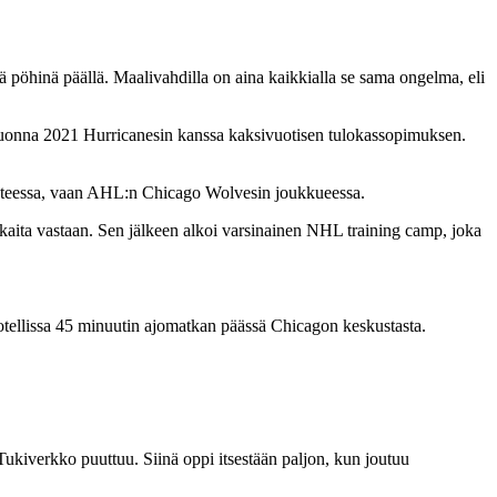
vä pöhinä päällä. Maalivahdilla on aina kaikkialla se sama ongelma, eli
 vuonna 2021 Hurricanesin kanssa kaksivuotisen tulokassopimuksen.
isteessa, vaan AHL:n Chicago Wolvesin joukkueessa.
kkaita vastaan. Sen jälkeen alkoi varsinainen NHL training camp, joka
otellissa 45 minuutin ajomatkan päässä Chicagon keskustasta.
Tukiverkko puuttuu. Siinä oppi itsestään paljon, kun joutuu