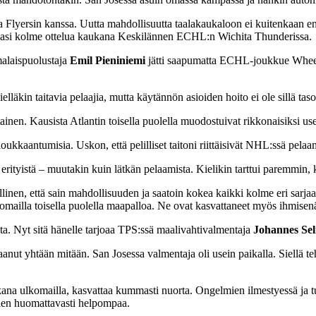
Flyersin kanssa. Uutta mahdollisuutta taalakaukaloon ei kuitenkaan en
pelasi kolme ottelua kaukana Keskilännen ECHL:n Wichita Thunderissa.
alaispuolustaja
Emil Pieniniemi
jätti saapumatta ECHL-joukkue Wheeli
läkin taitavia pelaajia, mutta käytännön asioiden hoito ei ole sillä tasol
nen. Kausista Atlantin toisella puolella muodostuivat rikkonaisiksi u
ut loukkaantumisia. Uskon, että pelilliset taitoni riittäisivät NHL:ssä pel
rityistä – muutakin kuin lätkän pelaamista. Kielikin tarttui paremmin, k
ollinen, että sain mahdollisuuden ja saatoin kokea kaikki kolme eri sarj
mailla toisella puolella maapalloa. Ne ovat kasvattaneet myös ihmisenä
a. Nyt sitä hänelle tarjoaa TPS:ssä maalivahtivalmentaja
Johannes Sel
anut yhtään mitään. San Josessa valmentaja oli usein paikalla. Siellä t
na ulkomailla, kasvattaa kummasti nuorta. Ongelmien ilmestyessä ja t
inen huomattavasti helpompaa.