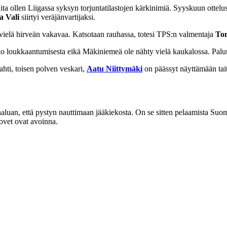
ta ollen Liigassa syksyn torjuntatilastojen kärkinimiä. Syyskuun ottel
a Vali
siirtyi veräjänvartijaksi.
i vielä hirveän vakavaa. Katsotaan rauhassa, totesi TPS:n valmentaja
To
kko loukkaantumisesta eikä Mäkiniemeä ole nähty vielä kaukalossa. Palu
ahti, toisen polven veskari,
Aatu Niittymäki
on päässyt näyttämään tai
luan, että pystyn nauttimaan jääkiekosta. On se sitten pelaamista Suomes
ovet ovat avoinna.