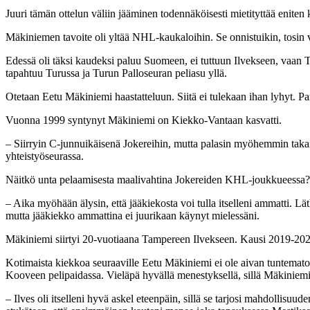
Juuri tämän ottelun väliin jääminen todennäköisesti mietityttää eniten
Mäkiniemen tavoite oli yltää NHL-kaukaloihin. Se onnistuikin, tosin 
Edessä oli täksi kaudeksi paluu Suomeen, ei tuttuun Ilvekseen, vaan 
tapahtuu Turussa ja Turun Palloseuran peliasu yllä.
Otetaan Eetu Mäkiniemi haastatteluun. Siitä ei tulekaan ihan lyhyt. Pa
Vuonna 1999 syntynyt Mäkiniemi on Kiekko-Vantaan kasvatti.
– Siirryin C-junnuikäisenä Jokereihin, mutta palasin myöhemmin takai
yhteistyöseurassa.
Näitkö unta pelaamisesta maalivahtina Jokereiden KHL-joukkueessa?
– Aika myöhään älysin, että jääkiekosta voi tulla itselleni ammatti. Lätk
mutta jääkiekko ammattina ei juurikaan käynyt mielessäni.
Mäkiniemi siirtyi 20-vuotiaana Tampereen Ilvekseen. Kausi 2019-20
Kotimaista kiekkoa seuraaville Eetu Mäkiniemi ei ole aivan tuntema
Kooveen pelipaidassa. Vieläpä hyvällä menestyksellä, sillä Mäkiniemi
– Ilves oli itselleni hyvä askel eteenpäin, sillä se tarjosi mahdollis