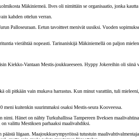
 kolmikosta Mäkiniemeä. Ilves oli nimittäin se organisaatio, jonka kautt
vain kahden ottelun verran.
Turun Palloseuraan. Eetun tavoitteet menivät uusiksi. Vuoden sopimuks
rituntia vierähtää nopeasti. Tarinaniskijä Mäkiniemellä on paljon mielenk
sin Kiekko-Vantaan Mestis-joukkueeseen. Hyppy Jokereihin oli siinä va
ä oli pitkään vain mukava harrastus. Kun minut varattiin, tuli mieleeni, e
20 meni kuitenkin suurimmaksi osaksi Mestis-seura Kooveessa.
ton nimi. Hänet on nähty Turkuhallissa Tampereen Ilveksen maalivaht
 on valittu Mestiksen parhaaksi maalivahdiksi.
uuden päästä liigaan. Maajoukkueympyröissä tutustuin maalivahtivalmentaj