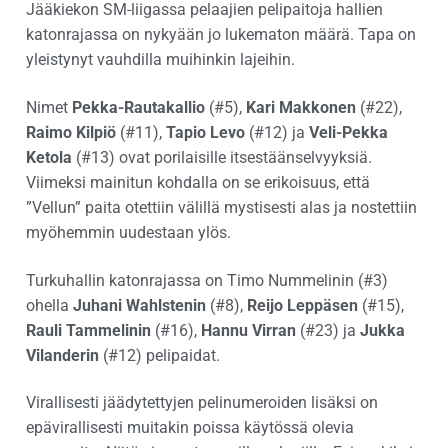
Jääkiekon SM-liigassa pelaajien pelipaitoja hallien
katonrajassa on nykyään jo lukematon määrä. Tapa on
yleistynyt vauhdilla muihinkin lajeihin.
Nimet
Pekka-Rautakallio
(#5),
Kari Makkonen
(#22),
Raimo Kilpiö
(#11),
Tapio Levo
(#12) ja
Veli-Pekka
Ketola
(#13) ovat porilaisille itsestäänselvyyksiä.
Viimeksi mainitun kohdalla on se erikoisuus, että
”Vellun” paita otettiin välillä mystisesti alas ja nostettiin
myöhemmin uudestaan ylös.
Turkuhallin katonrajassa on Timo Nummelinin (#3)
ohella
Juhani Wahlstenin
(#8),
Reijo Leppäsen
(#15),
Rauli Tammelinin
(#16),
Hannu Virran
(#23) ja
Jukka
Vilanderin
(#12) pelipaidat.
Virallisesti jäädytettyjen pelinumeroiden lisäksi on
epävirallisesti muitakin poissa käytössä olevia