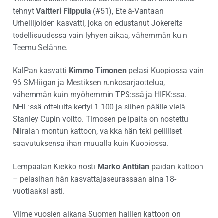
tehnyt
Valtteri Filppula
(#51), Etelä-Vantaan
Urheilijoiden kasvatti, joka on edustanut Jokereita
todellisuudessa vain lyhyen aikaa, vähemmän kuin
Teemu Selänne.
KalPan kasvatti
Kimmo Timonen
pelasi Kuopiossa vain
96 SM-liigan ja Mestiksen runkosarjaottelua,
vähemmän kuin myöhemmin TPS:ssä ja HIFK:ssa.
NHL:ssä otteluita kertyi 1 100 ja siihen päälle vielä
Stanley Cupin voitto. Timosen pelipaita on nostettu
Niiralan montun kattoon, vaikka hän teki pelilliset
saavutuksensa ihan muualla kuin Kuopiossa.
Lempäälän Kiekko nosti
Marko Anttilan
paidan kattoon
– pelasihan hän kasvattajaseurassaan aina 18-
vuotiaaksi asti.
Viime vuosien aikana Suomen hallien kattoon on