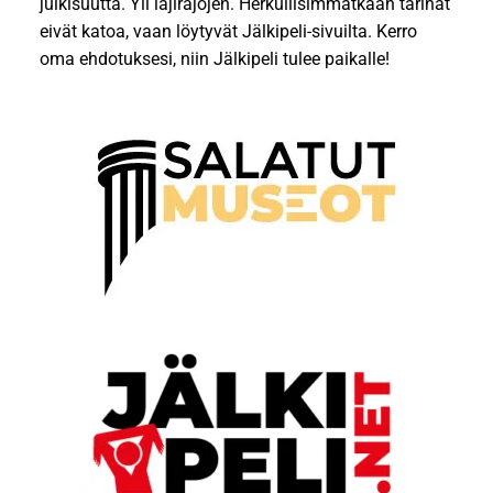
julkisuutta. Yli lajirajojen. Herkullisimmatkaan tarinat
eivät katoa, vaan löytyvät Jälkipeli-sivuilta. Kerro
oma ehdotuksesi, niin Jälkipeli tulee paikalle!