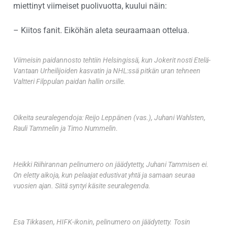
miettinyt viimeiset puolivuotta, kuului näin:
– Kiitos fanit. Eiköhän aleta seuraamaan ottelua.
Viimeisin paidannosto tehtiin Helsingissä, kun Jokerit nosti Etelä-
Vantaan Urheilijoiden kasvatin ja NHL:ssä pitkän uran tehneen
Valtteri Filppulan paidan hallin orsille.
Oikeita seuralegendoja: Reijo Leppänen (vas.), Juhani Wahlsten,
Rauli Tammelin ja Timo Nummelin.
Heikki Riihirannan pelinumero on jäädytetty, Juhani Tammisen ei.
On eletty aikoja, kun pelaajat edustivat yhtä ja samaan seuraa
vuosien ajan. Siitä syntyi käsite seuralegenda.
Esa Tikkasen, HIFK-ikonin, pelinumero on jäädytetty. Tosin