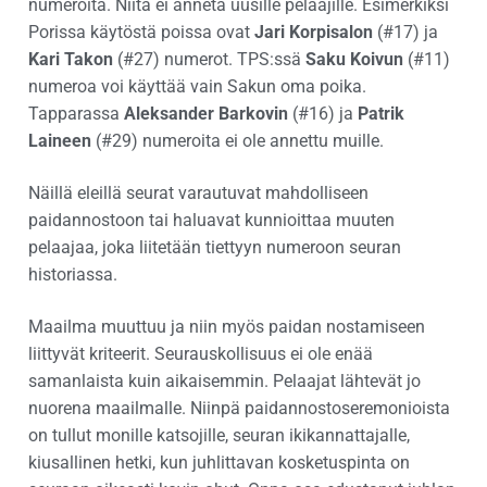
numeroita. Niitä ei anneta uusille pelaajille. Esimerkiksi
Porissa käytöstä poissa ovat
Jari Korpisalon
(#17) ja
Kari Takon
(#27) numerot. TPS:ssä
Saku Koivun
(#11)
numeroa voi käyttää vain Sakun oma poika.
Tapparassa
Aleksander Barkovin
(#16) ja
Patrik
Laineen
(#29) numeroita ei ole annettu muille.
Näillä eleillä seurat varautuvat mahdolliseen
paidannostoon tai haluavat kunnioittaa muuten
pelaajaa, joka liitetään tiettyyn numeroon seuran
historiassa.
Maailma muuttuu ja niin myös paidan nostamiseen
liittyvät kriteerit. Seurauskollisuus ei ole enää
samanlaista kuin aikaisemmin. Pelaajat lähtevät jo
nuorena maailmalle. Niinpä paidannostoseremonioista
on tullut monille katsojille, seuran ikikannattajalle,
kiusallinen hetki, kun juhlittavan kosketuspinta on