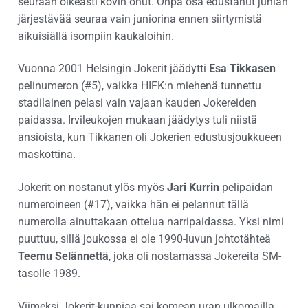
seuraan oikeasti kovin ohut. Onpa osa edustanut juhlan
järjestävää seuraa vain juniorina ennen siirtymistä
aikuisiällä isompiin kaukaloihin.
Vuonna 2001 Helsingin Jokerit jäädytti
Esa Tikkasen
pelinumeron (#5), vaikka HIFK:n miehenä tunnettu
stadilainen pelasi vain vajaan kauden Jokereiden
paidassa. Irvileukojen mukaan jäädytys tuli niistä
ansioista, kun Tikkanen oli Jokerien edustusjoukkueen
maskottina.
Jokerit on nostanut ylös myös
Jari Kurrin
pelipaidan
numeroineen (#17), vaikka hän ei pelannut tällä
numerolla ainuttakaan ottelua narripaidassa. Yksi nimi
puuttuu, sillä joukossa ei ole 1990-luvun johtotähteä
Teemu Selännettä
, joka oli nostamassa Jokereita SM-
tasolle 1989.
Viimeksi Jokerit-kunniaa sai komean uran ulkomailla