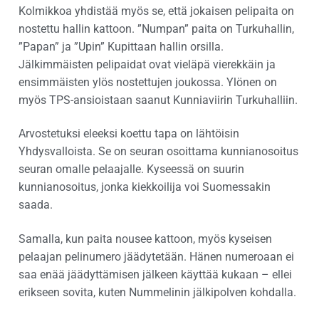
Kolmikkoa yhdistää myös se, että jokaisen pelipaita on
nostettu hallin kattoon. ”Numpan” paita on Turkuhallin,
”Papan” ja ”Upin” Kupittaan hallin orsilla.
Jälkimmäisten pelipaidat ovat vieläpä vierekkäin ja
ensimmäisten ylös nostettujen joukossa. Ylönen on
myös TPS-ansioistaan saanut Kunniaviirin Turkuhalliin.
Arvostetuksi eleeksi koettu tapa on lähtöisin
Yhdysvalloista. Se on seuran osoittama kunnianosoitus
seuran omalle pelaajalle. Kyseessä on suurin
kunnianosoitus, jonka kiekkoilija voi Suomessakin
saada.
Samalla, kun paita nousee kattoon, myös kyseisen
pelaajan pelinumero jäädytetään. Hänen numeroaan ei
saa enää jäädyttämisen jälkeen käyttää kukaan – ellei
erikseen sovita, kuten Nummelinin jälkipolven kohdalla.