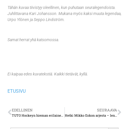
Tähän kuvaa tiivistyy oleellinen, kun puhutaan seuralegendoista.
Juhlittavana Kari Johansson. Mukana myös kaksi muuta legendaa,
Urpo Ylönen ja Seppo Lindström.
Samat herrat yhä katsomossa.
Ei kaipaa edes kuvatekstiä. Kaikki tietävät, kyllä.
ETUSIVU
EDELLINEN
SEURAAVA
TUTO Hockeyn hieman erilainen tiedotustilaisuus
Hetki Mikko Eskon arjesta – lentopallolegendan elämään kuuluu muutakin kuin lentopallo