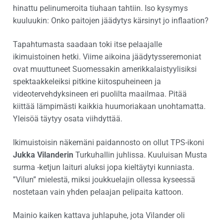
hinattu pelinumeroita tiuhaan tahtiin. Iso kysymys
kuuluukin: Onko paitojen jäädytys kärsinyt jo inflaation?
Tapahtumasta saadaan toki itse pelaajalle
ikimuistoinen hetki. Viime aikoina jäädytysseremoniat
ovat muuttuneet Suomessakin amerikkalaistyylisiksi
spektaakkeleiksi pitkine kiitospuheineen ja
videotervehdyksineen eri puolilta maailmaa. Pitää
kiittää lämpimästi kaikkia huumoriakaan unohtamatta.
Yleisöä täytyy osata viihdyttää.
Ikimuistoisin näkemäni paidannosto on ollut TPS-ikoni
Jukka Vilanderin
Turkuhallin juhlissa. Kuuluisan Musta
surma -ketjun laituri aluksi jopa kieltäytyi kunniasta.
”Vilun” mielestä, miksi joukkuelajin ollessa kyseessä
nostetaan vain yhden pelaajan pelipaita kattoon.
Mainio kaiken kattava juhlapuhe, jota Vilander oli