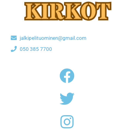
jalkipelituominen@gmail.com
050 385 7700