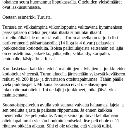
jokainen seura huomannut lippukassalla. Otteluiden yleisömäärät
ovat laskusuunnassa.
Otetaan esimerkki Turusta.
Turussa on vilkkaimpina viikonloppuina valittavana kymmenisen
pääsarjatason ottelua perjantai-illasta sunnuntai-iltaan!
Urheilunälkäisille on mistä valita. Turun alueella on tarjolla liki
parikymmentä pääsarjatasoilla (14 liiga ja 4 divari) pelaavien
joukkueiden kotiotteluita. Isoista palloilulajeista seitsemän eri lajia
on edustettuina: jääkiekko, jalkapallo, salibandy, koripallo,
lentopallo, käsipallo ja futsal.
Kun lasketaan kaikkien edellä mainittujen talvilajien ja joukkueiden
kotiottelut yhteensä, Turun alueella järjestetään syksystä kevääseen
reilusti yli 200 liiga- ja divaritason ottelutapahtumaa. Tähän päälle
vielä pudotuspelit. Mukana laskuissa eivät ole alasarjojen
lukemattomat ottelut. Tai ne lajit ja joukkueet, jotka jäivät vielä
mainitsematta.
Suoratoistopalvelun avulla voit seurata vaivatta haluamasi lajeja ja
sen otteluita ajasta ja paikasta riippumatta. Ja ennen kaikkea
menemättä itse pelipaikalle. Niinpä seurat joutuvat kehittämään
ottelutapahtumia yleisön houkuttelemiseksi. Itse peli ei ole enää
riittänyt pitkään aikaan. Silti ei ole takeita, että yleisöä tulisi.