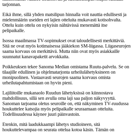
tarjonnan.
Eikä ihme, sillä yhden matsilipun hinnalla voit nauttia edullisesti ja
mielenmäärin useiden eri lajien otteluita mukavasti kotisohvalta.
Ottelu kuin ottelu on nykyisin nähtävissä menemättä itse
pelipaikalle.
Isossa maailmassa TV-sopimukset ovat taloudellisesti merkittäviä.
Sitä ne ovat myös kotimaisessa jääkiekon SM-liigassa. Liigaseurojen
saama korvaus on merkittävä. Mutta niin ovat myös asiakkaille
suunnatut kanavapaketit arvokkaita.
Poikkeuksen tekee Sanoma Median omistama Ruutu-palvelu. Se on
tilaajille edullinen ja ohjelmatarjonta urheilulähetyksineen on
monipuolinen. Vastaavasti seurojen saama korvaus omista
urheilutapahtumistaan on hyvin pieni.
Lajiliitoille mukanaolo Ruudun lähetyksissä on kiinnostava
mahdollisuus, sillä sen avulla oma laji saa paljon näkyvyyttä.
Sanoman tarjoama oletus seuroille on, että näkyminen TV-ruudussa
houkuttelee katsojia myös pelipaikalle seuraamaan otteluita.
Todellisuudessa käynee juuri päinvastoin.
Etenkin, mitä laadukkaampi lähetys studioineen, sitä
houkuttelevampaa on seurata ottelua kotoa käsin. Tämän on