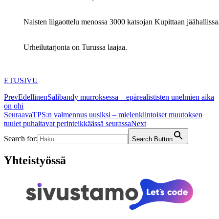
Naisten liigaottelu menossa 3000 katsojan Kupittaan jäähallissa
Urheilutarjonta on Turussa laajaa.
ETUSIVU
Prev
Edellinen
Salibandy murroksessa – epärealististen unelmien aika
on ohi
Seuraava
TPS:n valmennus uusiksi – mielenkiintoiset muutoksen
tuulet puhaltavat perinteikkäässä seurassa
Next
Search for:
Search Button
Yhteistyössä