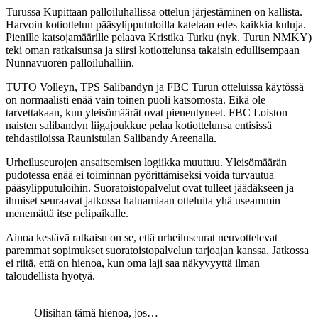
Turussa Kupittaan palloiluhallissa ottelun järjestäminen on kallista.
Harvoin kotiottelun pääsylipputuloilla katetaan edes kaikkia kuluja.
Pienille katsojamäärille pelaava Kristika Turku (nyk. Turun NMKY)
teki oman ratkaisunsa ja siirsi kotiottelunsa takaisin edullisempaan
Nunnavuoren palloiluhalliin.
TUTO Volleyn, TPS Salibandyn ja FBC Turun otteluissa käytössä
on normaalisti enää vain toinen puoli katsomosta. Eikä ole
tarvettakaan, kun yleisömäärät ovat pienentyneet. FBC Loiston
naisten salibandyn liigajoukkue pelaa kotiottelunsa entisissä
tehdastiloissa Raunistulan Salibandy Areenalla.
Urheiluseurojen ansaitsemisen logiikka muuttuu. Yleisömäärän
pudotessa enää ei toiminnan pyörittämiseksi voida turvautua
pääsylipputuloihin. Suoratoistopalvelut ovat tulleet jäädäkseen ja
ihmiset seuraavat jatkossa haluamiaan otteluita yhä useammin
menemättä itse pelipaikalle.
Ainoa kestävä ratkaisu on se, että urheiluseurat neuvottelevat
paremmat sopimukset suoratoistopalvelun tarjoajan kanssa. Jatkossa
ei riitä, että on hienoa, kun oma laji saa näkyvyyttä ilman
taloudellista hyötyä.
Olisihan tämä hienoa, jos…