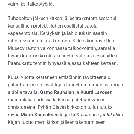
valmiiksi talkootyöllä.
Tuhopolton jälkeen kirkon jälleenrakentamisesta tuli
kansallinen projekti, johon osallistui satoja
vapaaehtoisia. Keräyksin ja lahjoituksin saatiin
rahoitussuunnitelma kuntoon. Kirkko kunnostettiin
Museoviraston valvonnassa talkoovoimin, samalla
tavoin kuin kirkko oli rakennettu satoja vuosia sitten.
Paanukatto tehtiin lyhyessä ajassa kahteen kertaan.
Kuusi vuotta kestäneen entisöinnin tavoitteena oli
palauttaa kirkon sisätilojen tunnelma mahdollisimman
aidolla tavalla.
Osmo Rauhalan
ja
Kuutti Lavosen
maalauksia uudessa kirkossa pidetään varsin
onnistuneina. Pyhän Olavin kirkko on tullut tutuksi
myös
Mauri Kunnaksen
kirjasta
Koiramäen joulukirkko
.
Kirjan tuotto meni kirkon jälleenrakentamiseen.