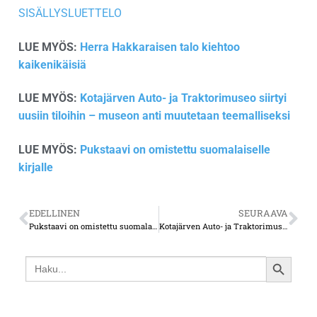
SISÄLLYSLUETTELO
LUE MYÖS:
Herra Hakkaraisen talo kiehtoo
kaikenikäisiä
LUE MYÖS:
Kotajärven Auto- ja Traktorimuseo siirtyi
uusiin tiloihin – museon anti muutetaan teemalliseksi
LUE MYÖS:
Pukstaavi on omistettu suomalaiselle
kirjalle
EDELLINEN
SEURAAVA
Pukstaavi on omistettu suomalaiselle kirjalle
Kotajärven Auto- ja Traktorimuseo siirtyi uusiin tiloihin – museon anti muutetaan teemalliseksi
Search
SEARCH
for:
BUTTON