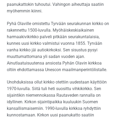
paanukattokin tuhoutui. Vahingon aiheuttaja saatiin
myöhemmin kiinni.
Pyhä Olaville omistettu Tyrvään seurakunnan kirkko on
rakennettu 1500-luvulla. Myöhäiskeskiaikainen
harmaakivikirkko palveli pitkään seurakuntalaisia,
kunnes uusi kirkko valmistui vuonna 1855. Tyrvään
vanha kirkko jäi autiokirkoksi. Sen sisustus pysyi
muuttumattomana yli sadan vuoden ajan.
Ainutlaatuisuutensa ansiosta Pyhän Olavin kirkkoa
oltiin ehdottamassa Unescon maailmanperintölistalle.
Unohduksissa ollut kirkko otettiin uudestaan käyttöön
1970-luvulla. Siitä tuli heti suosittu vihkikirkko. Sen
sijaintikin niemennokassa Rautaveden rannalla on
idyllinen. Kirkon sijaintipaikka kuuluukin Suomen
kansallismaisemiin. 1990-luvulla kirkkoa ryhdyttiin
kunnostamaan. Kirkon uusi paanukatto saatiin