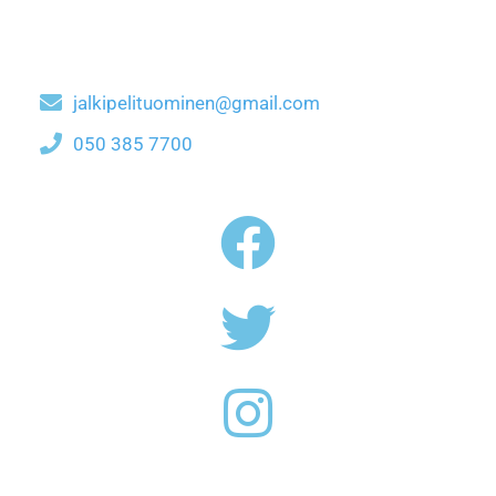
jalkipelituominen@gmail.com
050 385 7700