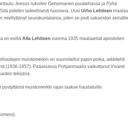
aritaulu
Jeesus rukoilee Getsemanen puutarhassa
ja
Pyhä
Sitä pidetiin taiteellisesti huonona. Uusi
Urho Lehtisen
maalau
i miellyttänyt seurakuntalaisia, joten se jouti sakariston seinälle
a on esillä
Alla Lehtisen
vuonna 1935 maalaamat apostolien
ihautojen muistomerkin on suunnitellut papin poika, arkkitehti
und (1936-1957). Pääasiassa Pohjanmaalla vaikuttanut Visanti
saiden tekijänä.
pystyttämä muistomerkki rajan taakse haudatuille.
Somero).