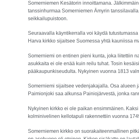
Somerniemen Kesätorin innoittamana. Jälkimmäinen
tanssinhurmaa Somerniemen Ämyrin tanssilavalla.
seikkailupuistoon.
Seuraavalla käyntikerralla voi käydä tutustumas
Harva kirkko sijaitsee Suomessa yhtä kauniissa m
Somerniemi on entinen pieni kunta, joka liitettii
asukkaita ei ole enää kuin reilu tuhat. Tosin kesä
pääkaupunkiseudulta. Nykyinen vuonna 1813 valmis
Somerniemi sijaitsee vedenjakajalla. Osa alueen jä
Paimionjoki saa alkunsa Painiojärvestä, jonka ran
Nykyinen kirkko ei ole paikan ensimmäinen. Kaksi e
kolminivelinen kellotapuli rakennettiin vuonna 1749,
Somerniemen kirkko on suorakaiteenmallinen pitkäki
on asehuone eli eteinen. Kirkon sisäkatto on lautah