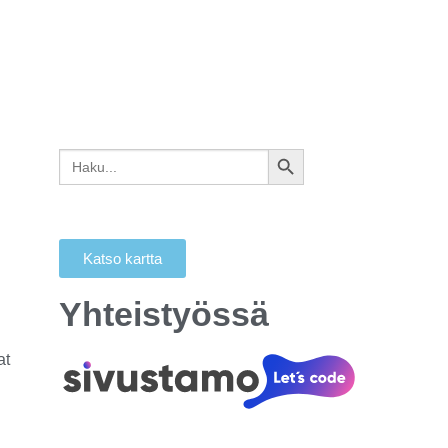
Search
SEARCH
for:
BUTTON
Katso kartta
Yhteistyössä
at