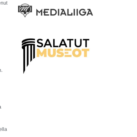
enut
n.
a
ella