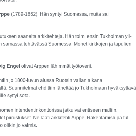
rppe
(1789-1862). Hän syntyi Suomessa, mutta sai
uksen saaneita arkkitehteja. Hän toimi ensin Tukholman yli-
een samassa tehtävässä Suomessa. Monet kirkkojen ja tapulien
vig Engel
olivat Arppen lähimmät työtoverit.
iin jo 1800-luvun alussa Ruotsin vallan aikana
llä. Suunnitelmat ehdittiin lähettää jo Tukholmaan hyväksyttävä
le syttyi sota.
omen intendentinkonttorissa jatkuivat entiseen malliin.
et piirustukset. Ne laati arkkitehti Arppe. Rakentamislupa tuli
 olikin jo valmis.