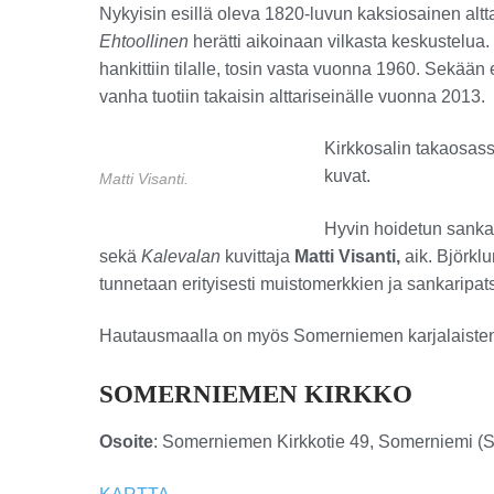
Nykyisin esillä oleva 1820-luvun kaksiosainen altt
Ehtoollinen
herätti aikoinaan vilkasta keskustelua. 
hankittiin tilalle, tosin vasta vuonna 1960. Sekään e
vanha tuotiin takaisin alttariseinälle vuonna 2013.
Kirkkosalin takaosass
kuvat.
Matti Visanti.
Hyvin hoidetun sankar
sekä
Kalevalan
kuvittaja
Matti Visanti,
aik. Björkl
tunnetaan erityisesti muistomerkkien ja sankaripat
Hautausmaalla on myös Somerniemen karjalaisten 
SOMERNIEMEN KIRKKO
Osoite
: Somerniemen Kirkkotie 49, Somerniemi (