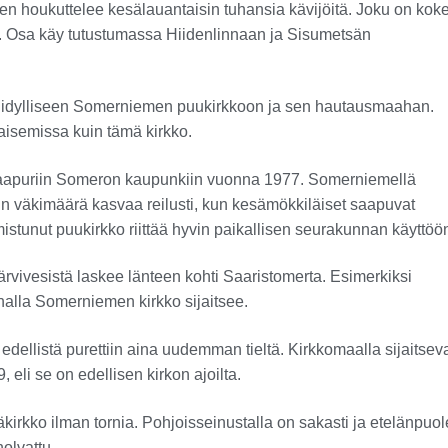
 houkuttelee kesälauantaisin tuhansia kävijöitä. Joku on kok
 Osa käy tutustumassa Hiidenlinnaan ja Sisumetsän
sa idylliseen Somerniemen puukirkkoon ja sen hautausmaahan.
aisemissa kuin tämä kirkko.
n naapuriin Someron kaupunkiin vuonna 1977. Somerniemellä
isin väkimäärä kasvaa reilusti, kun kesämökkiläiset saapuvat
tunut puukirkko riittää hyvin paikallisen seurakunnan käyttöö
rvivesistä laskee länteen kohti Saaristomerta. Esimerkiksi
nalla Somerniemen kirkko sijaitsee.
dellistä purettiin aina uudemman tieltä. Kirkkomaalla sijaitsev
 eli se on edellisen kirkon ajoilta.
rkko ilman tornia. Pohjoisseinustalla on sakasti ja etelänpuol
olvattu.