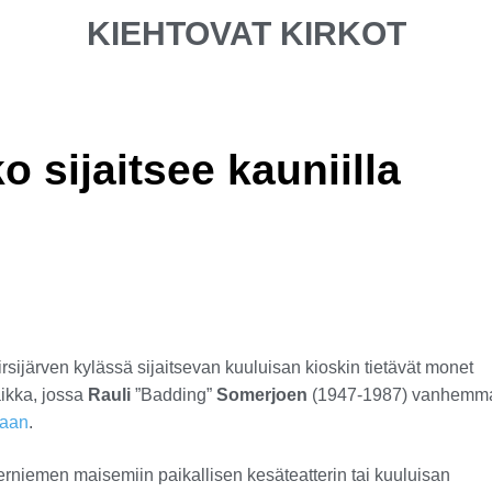
KIEHTOVAT KIRKOT
 sijaitsee kauniilla
rven kylässä sijaitsevan kuuluisan kioskin tietävät monet
ikka, jossa
Rauli
”Badding”
Somerjoen
(1947-1987) vanhemm
iaan
.
erniemen maisemiin paikallisen kesäteatterin tai kuuluisan