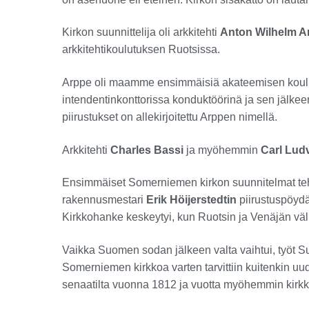
Kirkon suunnittelija oli arkkitehti
Anton Wilhelm A
arkkitehtikoulutuksen Ruotsissa.
Arppe oli maamme ensimmäisiä akateemisen koulut
intendentinkonttorissa konduktöörinä ja sen jälk
piirustukset on allekirjoitettu Arppen nimellä.
Arkkitehti
Charles Bassi
ja myöhemmin
Carl Lud
Ensimmäiset Somerniemen kirkon suunnitelmat teht
rakennusmestari
Erik Höijerstedtin
piirustuspöydä
Kirkkohanke keskeytyi, kun Ruotsin ja Venäjän välil
Vaikka Suomen sodan jälkeen valta vaihtui, työt Su
Somerniemen kirkkoa varten tarvittiin kuitenkin uud
senaatilta vuonna 1812 ja vuotta myöhemmin kirkko