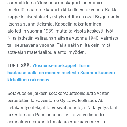
suunnittelema Ylösnousemuskappeli on monien
mielestä maamme kaunein kirkollinen rakennus. Kaikki
kappelin sisustukset yksityiskohtineen ovat Bryggmanin
itsensä suunnittelemia. Kappelin rakentaminen
aloitettiin vuonna 1939, mutta talvisota keskeytti työt.
Niitä jatketiin välirauhan aikana vuonna 1940. Valmista
tuli seuraavana vuonna. Tai ainakin niiltä osin, mitä
sota-ajan materiaalipula antoi myöden.
LUE LISÄÄ:
Ylösnousemuskappeli Turun
hautausmaalla on monien mielestä Suomen kaunein
kirkollinen rakennus
Sotavuosien jälkeen sotakorvausteollisuutta varten
perustettiin laivaveistämö Oy Laivateollisuus Ab.
Telakan työntekijät tarvitsivat asuntoja. Niitä yritys lähti
rakentamaan Pansion alueelle. Laivateollisuuden
asuinalueen suunnitelmista asemakaavoineen ja