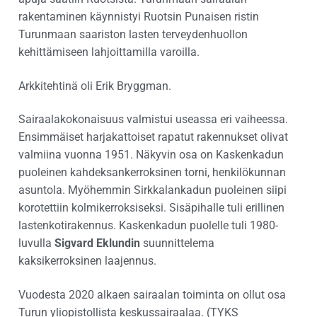
rakentaminen käynnistyi Ruotsin Punaisen ristin
Turunmaan saariston lasten terveydenhuollon
kehittämiseen lahjoittamilla varoilla.
Arkkitehtinä oli Erik Bryggman.
Sairaalakokonaisuus valmistui useassa eri vaiheessa.
Ensimmäiset harjakattoiset rapatut rakennukset olivat
valmiina vuonna 1951. Näkyvin osa on Kaskenkadun
puoleinen kahdeksankerroksinen torni, henkilökunnan
asuntola. Myöhemmin Sirkkalankadun puoleinen siipi
korotettiin kolmikerroksiseksi. Sisäpihalle tuli erillinen
lastenkotirakennus. Kaskenkadun puolelle tuli 1980-
luvulla
Sigvard Eklundin
suunnittelema
kaksikerroksinen laajennus.
Vuodesta 2020 alkaen sairaalan toiminta on ollut osa
Turun yliopistollista keskussairaalaa. (TYKS