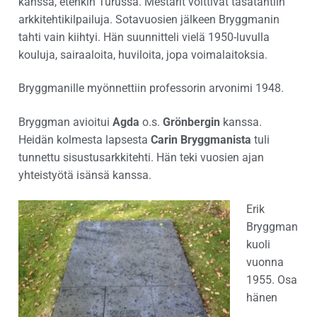
kanssa, etenkin Turussa. Mestarit voittivat tasatahtiin
arkkitehtikilpailuja. Sotavuosien jälkeen Bryggmanin
tahti vain kiihtyi. Hän suunnitteli vielä 1950-luvulla
kouluja, sairaaloita, huviloita, jopa voimalaitoksia.
Bryggmanille myönnettiin professorin arvonimi 1948.
Bryggman avioitui
Agda
o.s.
Grönbergin
kanssa.
Heidän kolmesta lapsesta
Carin Bryggmanista
tuli
tunnettu sisustusarkkitehti. Hän teki vuosien ajan
yhteistyötä isänsä kanssa.
Erik
Bryggman
kuoli
vuonna
1955. Osa
hänen