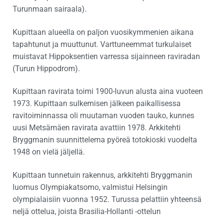
Turunmaan sairaala).
Kupittaan alueella on paljon vuosikymmenien aikana
tapahtunut ja muuttunut. Varttuneemmat turkulaiset
muistavat Hippoksentien varressa sijainneen raviradan
(Turun Hippodrom).
Kupittaan ravirata toimi 1900-luvun alusta aina vuoteen
1973. Kupittaan sulkemisen jälkeen paikallisessa
ravitoiminnassa oli muutaman vuoden tauko, kunnes
uusi Metsämäen ravirata avattiin 1978. Arkkitehti
Bryggmanin suunnittelema pyöreä totokioski vuodelta
1948 on vielä jäljellä.
Kupittaan tunnetuin rakennus, arkkitehti Bryggmanin
luomus Olympiakatsomo, valmistui Helsingin
olympialaisiin vuonna 1952. Turussa pelattiin yhteensä
neljä ottelua, joista Brasilia-Hollanti -ottelun