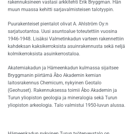
rakennuksineen vastasi arkkitehti Erik Bryggman. Hän
muun muassa kehitti sarjavalmisteisen talotyypin.
Puurakenteiset pientalot olivat A. Ahlström Oy:n
sarjatuotantoa. Uusi asuntoalue toteutettiin vuosina
1946-1948. Lisäksi Valmetinkadun varteen rakennettiin
kahdeksan kaksikerroksista asuinrakennusta sekä neljä
kolmikerroksista asuinkerrostaloa.
Akatemiakadun ja Hämeenkadun kulmassa sijaitsee
Bryggmanin piirtämä Åbo Akademin kemian
laitosrakennus Chemicum, nykyinen Geotalo
(Geohuset). Rakennuksessa toimii Åbo Akademin ja
Turun yliopiston geologia ja mineralogia sekä Turun
yliopiston arkeologia. Talo valmistui 1950-luvun alussa.
Hämeenkadun nykyinen Turun työterveystalo on