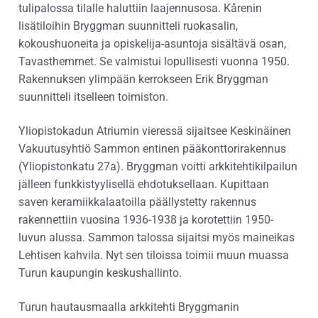
tulipalossa tilalle haluttiin laajennusosa. Kårenin
lisätiloihin Bryggman suunnitteli ruokasalin,
kokoushuoneita ja opiskelija-asuntoja sisältävä osan,
Tavasthemmet. Se valmistui lopullisesti vuonna 1950.
Rakennuksen ylimpään kerrokseen Erik Bryggman
suunnitteli itselleen toimiston.
Yliopistokadun Atriumin vieressä sijaitsee Keskinäinen
Vakuutusyhtiö Sammon entinen pääkonttorirakennus
(Yliopistonkatu 27a). Bryggman voitti arkkitehtikilpailun
jälleen funkkistyylisellä ehdotuksellaan. Kupittaan
saven keramiikkalaatoilla päällystetty rakennus
rakennettiin vuosina 1936-1938 ja korotettiin 1950-
luvun alussa. Sammon talossa sijaitsi myös maineikas
Lehtisen kahvila. Nyt sen tiloissa toimii muun muassa
Turun kaupungin keskushallinto.
Turun hautausmaalla arkkitehti Bryggmanin