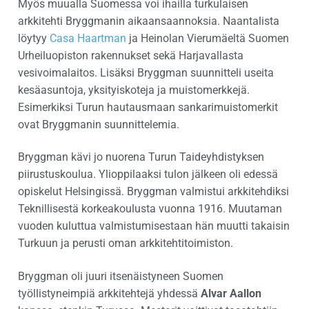
Myös muualla Suomessa voi ihailla turkulaisen
arkkitehti Bryggmanin aikaansaannoksia. Naantalista
löytyy
Casa Haartman
ja Heinolan Vierumäeltä Suomen
Urheiluopiston rakennukset sekä Harjavallasta
vesivoimalaitos. Lisäksi Bryggman suunnitteli useita
kesäasuntoja, yksityiskoteja ja muistomerkkejä.
Esimerkiksi Turun hautausmaan sankarimuistomerkit
ovat Bryggmanin suunnittelemia.
Bryggman kävi jo nuorena Turun Taideyhdistyksen
piirustuskoulua. Ylioppilaaksi tulon jälkeen oli edessä
opiskelut Helsingissä. Bryggman valmistui arkkitehdiksi
Teknillisestä korkeakoulusta vuonna 1916. Muutaman
vuoden kuluttua valmistumisestaan hän muutti takaisin
Turkuun ja perusti oman arkkitehtitoimiston.
Bryggman oli juuri itsenäistyneen Suomen
työllistyneimpiä arkkitehtejä yhdessä
Alvar Aallon