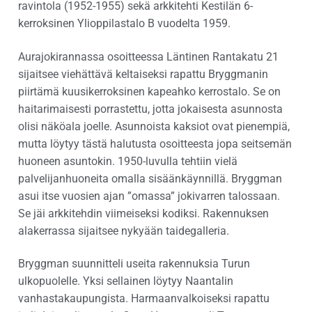
ravintola (1952-1955) sekä arkkitehti Kestilän 6-
kerroksinen Ylioppilastalo B vuodelta 1959.
Aurajokirannassa osoitteessa Läntinen Rantakatu 21
sijaitsee viehättävä keltaiseksi rapattu Bryggmanin
piirtämä kuusikerroksinen kapeahko kerrostalo. Se on
haitarimaisesti porrastettu, jotta jokaisesta asunnosta
olisi näköala joelle. Asunnoista kaksiot ovat pienempiä,
mutta löytyy tästä halutusta osoitteesta jopa seitsemän
huoneen asuntokin. 1950-luvulla tehtiin vielä
palvelijanhuoneita omalla sisäänkäynnillä. Bryggman
asui itse vuosien ajan ”omassa” jokivarren talossaan.
Se jäi arkkitehdin viimeiseksi kodiksi. Rakennuksen
alakerrassa sijaitsee nykyään taidegalleria.
Bryggman suunnitteli useita rakennuksia Turun
ulkopuolelle. Yksi sellainen löytyy Naantalin
vanhastakaupungista. Harmaanvalkoiseksi rapattu