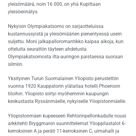
yleisömäärä, noin 16 000, on yhä Kupittaan
yleisöennätys.
Nykyisin Olympiakatsomo on sarjaotteluissa
kustannussyistä ja yleisömäärien pienentyessä usein
suljettu. Moni jalkapalloromantikko kaipaa aikoja, kun
otteluita seurattiin täyteen ahdetusta
Olympiakatsomosta ilta-auringon paistaessa suoraan
silmiin.
Yksityinen Turun Suomalainen Yliopisto perustettiin
vuonna 1920 Kauppatorin ylälaitaa hotelli Phoenixin
tiloihin. Yliopisto siirtyi myöhemmin kaupungin
keskustasta Ryssänmäelle, nykyiselle Yliopistonmäelle.
Yliopistonmäen kupeeseen Rehtorinpellonkadulle nousi
arkkitehti Bryggmanin suunnittelemat Ylioppilastalot 6-
kerroksinen A ja peräti 11-kerroksinen C, uimahalli ja