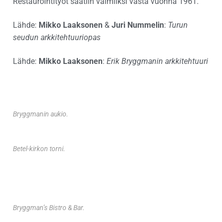
Restaurointityöt saatiin valmiiksi vasta vuonna 1961.
Lähde:
Mikko Laaksonen
&
Juri Nummelin
:
Turun
seudun arkkitehtuuriopas
Lähde:
Mikko Laaksonen
:
Erik Bryggmanin arkkitehtuuri
Bryggmanin aukio.
Betel-kirkon torni.
Bryggman’s Bistro & Bar.