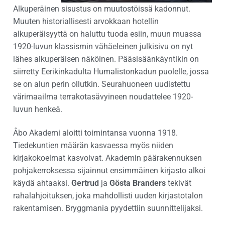
Alkuperäinen sisustus on muutostöissä kadonnut.
Muuten historiallisesti arvokkaan hotellin
alkuperäisyyttä on haluttu tuoda esiin, muun muassa
1920-luvun klassismin vähäeleinen julkisivu on nyt
lähes alkuperäisen näköinen. Pääsisäänkäyntikin on
siirretty Eerikinkadulta Humalistonkadun puolelle, jossa
se on alun perin ollutkin. Seurahuoneen uudistettu
värimaailma terrakotasävyineen noudattelee 1920-
luvun henkeä.
Åbo Akademi aloitti toimintansa vuonna 1918.
Tiedekuntien määrän kasvaessa myös niiden
kirjakokoelmat kasvoivat. Akademin päärakennuksen
pohjakerroksessa sijainnut ensimmäinen kirjasto alkoi
käydä ahtaaksi.
Gertrud
ja
Gösta Branders
tekivät
rahalahjoituksen, joka mahdollisti uuden kirjastotalon
rakentamisen. Bryggmania pyydettiin suunnittelijaksi.