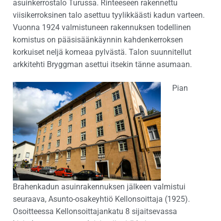
asuinkerrostalo Turussa. Rinteeseen rakennettu
viisikerroksinen talo asettuu tyylikkäästi kadun varteen.
Vuonna 1924 valmistuneen rakennuksen todellinen
komistus on pääsisäänkäynnin kahdenkerroksen
korkuiset neljä komeaa pylvästä. Talon suunnitellut
arkkitehti Bryggman asettui itsekin tänne asumaan.
Pian
Brahenkadun asuinrakennuksen jälkeen valmistui
seuraava, Asunto-osakeyhtiö Kellonsoittaja (1925).
Osoitteessa Kellonsoittajankatu 8 sijaitsevassa