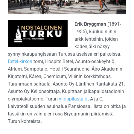
Erik Bryggman
(1891-
1955), kuuluu niihin
arkkitehteihin, joiden
kädenjälki näkyy
synnyinkaupungissaan Turussa useissa eri paikoissa.
Betel-kirkon
torni, Hospits Betel, Asunto-osakeyhtiö
Atrium, Sampotalo, Hotelli Seurahuone, Åbo Akademin
Kirjatorni, Kåren, Chemicum, Vilénin korkkitehdas,
Turunmaan sairaala, Asunto Oy Läntinen Rantakatu 21,
Asunto Oy Kellonsoittaja, Kupittaan jalkapallostadionin
olympiakatsomo, Turun
ylioppilastalot
A ja C,
Laivateollisuuden asuinalue Pansiossa…lista on pitkä ja
tässäkin on vain pieni osa Bryggmanin piirtämistä
Turun kohteista.