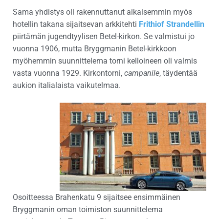
Sama yhdistys oli rakennuttanut aikaisemmin myös
hotellin takana sijaitsevan arkkitehti
Frithiof Strandellin
piirtämän jugendtyylisen Betel-kirkon. Se valmistui jo
vuonna 1906, mutta Bryggmanin Betel-kirkkoon
myöhemmin suunnittelema torni kelloineen oli valmis
vasta vuonna 1929. Kirkontorni,
campanile
, täydentää
aukion italialaista vaikutelmaa.
Osoitteessa Brahenkatu 9 sijaitsee ensimmäinen
Bryggmanin oman toimiston suunnittelema