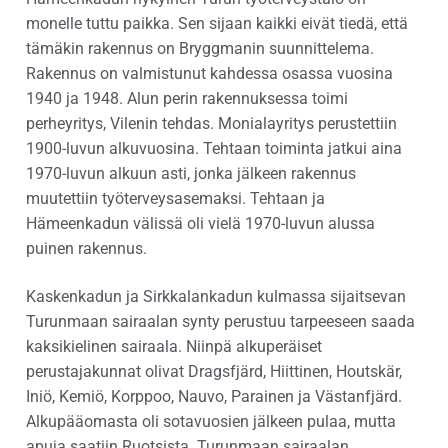
monelle tuttu paikka. Sen sijaan kaikki eivät tiedä, että
tämäkin rakennus on Bryggmanin suunnittelema.
Rakennus on valmistunut kahdessa osassa vuosina
1940 ja 1948. Alun perin rakennuksessa toimi
perheyritys, Vilenin tehdas. Monialayritys perustettiin
1900-luvun alkuvuosina. Tehtaan toiminta jatkui aina
1970-luvun alkuun asti, jonka jälkeen rakennus
muutettiin työterveysasemaksi. Tehtaan ja
Hämeenkadun välissä oli vielä 1970-luvun alussa
puinen rakennus.
Kaskenkadun ja Sirkkalankadun kulmassa sijaitsevan
Turunmaan sairaalan synty perustuu tarpeeseen saada
kaksikielinen sairaala. Niinpä alkuperäiset
perustajakunnat olivat Dragsfjärd, Hiittinen, Houtskär,
Iniö, Kemiö, Korppoo, Nauvo, Parainen ja Västanfjärd.
Alkupääomasta oli sotavuosien jälkeen pulaa, mutta
apuja saatiin Ruotsista. Turunmaan sairaalan