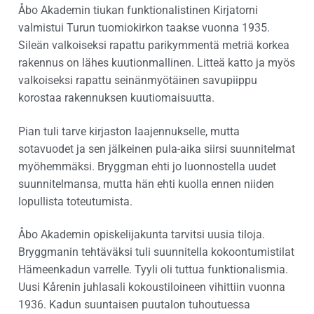
Åbo Akademin tiukan funktionalistinen Kirjatorni
valmistui Turun tuomiokirkon taakse vuonna 1935.
Sileän valkoiseksi rapattu parikymmentä metriä korkea
rakennus on lähes kuutionmallinen. Litteä katto ja myös
valkoiseksi rapattu seinänmyötäinen savupiippu
korostaa rakennuksen kuutiomaisuutta.
Pian tuli tarve kirjaston laajennukselle, mutta
sotavuodet ja sen jälkeinen pula-aika siirsi suunnitelmat
myöhemmäksi. Bryggman ehti jo luonnostella uudet
suunnitelmansa, mutta hän ehti kuolla ennen niiden
lopullista toteutumista.
Åbo Akademin opiskelijakunta tarvitsi uusia tiloja.
Bryggmanin tehtäväksi tuli suunnitella kokoontumistilat
Hämeenkadun varrelle. Tyyli oli tuttua funktionalismia.
Uusi Kårenin juhlasali kokoustiloineen vihittiin vuonna
1936. Kadun suuntaisen puutalon tuhoutuessa