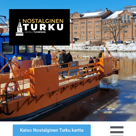
Katso Nostalginen Turku kartta