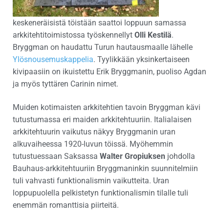
keskeneräisistä töistään saattoi loppuun samassa
arkkitehtitoimistossa työskennellyt
Olli Kestilä
.
Bryggman on haudattu Turun hautausmaalle lähelle
Ylösnousemuskappelia
. Tyylikkään yksinkertaiseen
kivipaasiin on ikuistettu Erik Bryggmanin, puoliso Agdan
ja myös tyttären Carinin nimet.
Muiden kotimaisten arkkitehtien tavoin Bryggman kävi
tutustumassa eri maiden arkkitehtuuriin. Italialaisen
arkkitehtuurin vaikutus näkyy Bryggmanin uran
alkuvaiheessa 1920-luvun töissä. Myöhemmin
tutustuessaan Saksassa
Walter Gropiuksen
johdolla
Bauhaus-arkkitehtuuriin Bryggmaninkin suunnitelmiin
tuli vahvasti funktionalismin vaikutteita. Uran
loppupuolella pelkistetyn funktionalismin tilalle tuli
enemmän romanttisia piirteitä.