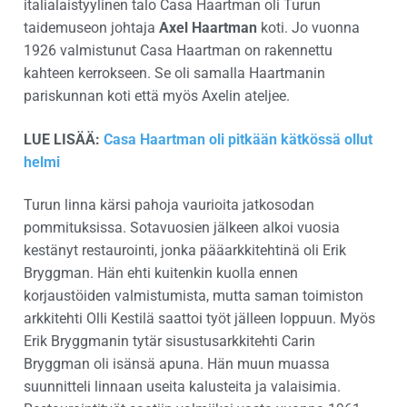
italialaistyylinen talo Casa Haartman oli Turun
taidemuseon johtaja
Axel Haartman
koti. Jo vuonna
1926 valmistunut Casa Haartman on rakennettu
kahteen kerrokseen. Se oli samalla Haartmanin
pariskunnan koti että myös Axelin ateljee.
LUE LISÄÄ:
Casa Haartman oli pitkään kätkössä ollut
helmi
Turun linna kärsi pahoja vaurioita jatkosodan
pommituksissa. Sotavuosien jälkeen alkoi vuosia
kestänyt restaurointi, jonka pääarkkitehtinä oli Erik
Bryggman. Hän ehti kuitenkin kuolla ennen
korjaustöiden valmistumista, mutta saman toimiston
arkkitehti Olli Kestilä saattoi työt jälleen loppuun. Myös
Erik Bryggmanin tytär sisustusarkkitehti Carin
Bryggman oli isänsä apuna. Hän muun muassa
suunnitteli linnaan useita kalusteita ja valaisimia.