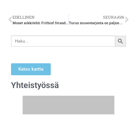
EDELLINEN
SEURAAVA
Monet arkkitehti Frithiof Strandellin piirtämät rakennukset komistavat yhä Turun katukuvaa
Turun museotarjonta on paljon muutakin kuin Turun linna ja Käsityöläismuseo
Search
SEARCH
for:
BUTTON
Katso kartta
Yhteistyössä