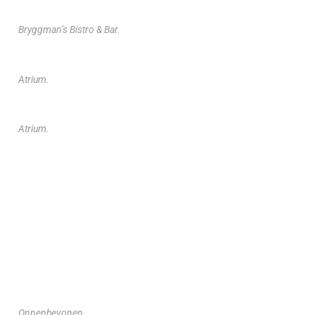
Bryggman’s Bistro & Bar.
Atrium.
Atrium.
Onnenhevonen.