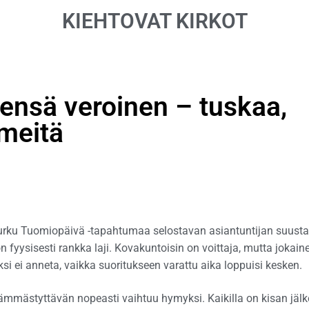
KIEHTOVAT KIRKOT
ensä veroinen – tuskaa,
lmeitä
Turku Tuomiopäivä -tapahtumaa selostavan asiantuntijan suusta
 on fyysisesti rankka laji. Kovakuntoisin on voittaja, mutta jokain
ksi ei anneta, vaikka suoritukseen varattu aika loppuisi kesken.
hämmästyttävän nopeasti vaihtuu hymyksi. Kaikilla on kisan jäl