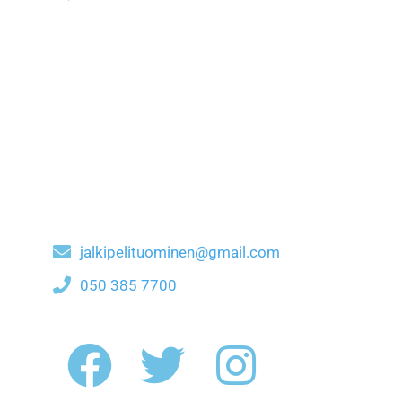
jalkipelituominen@gmail.com
050 385 7700