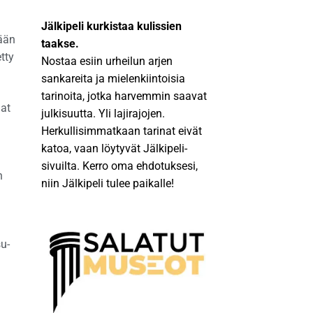
Jälkipeli kurkistaa kulissien
tään
taakse.
tty
Nostaa esiin urheilun arjen
sankareita ja mielenkiintoisia
tarinoita, jotka harvemmin saavat
mat
julkisuutta. Yli lajirajojen.
Herkullisimmatkaan tarinat eivät
katoa, vaan löytyvät Jälkipeli-
sivuilta. Kerro oma ehdotuksesi,
n
niin Jälkipeli tulee paikalle!
su-