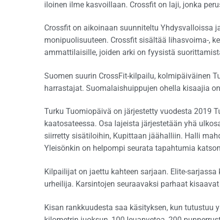
iloinen ilme kasvoillaan. Crossfit on laji, jonka 
Crossfit on aikoinaan suunniteltu Yhdysvalloissa ja
monipuolisuuteen. Crossfit sisältää lihasvoima-, kes
ammattilaisille, joiden arki on fyysistä suorittamist
Suomen suurin CrossFit-kilpailu, kolmipäiväinen 
harrastajat. Suomalaishuippujen ohella kisaajia o
Turku Tuomiopäivä on järjestetty vuodesta 2019 Tur
kaatosateessa. Osa lajeista järjestetään yhä ulko
siirretty sisätiloihin, Kupittaan jäähalliin. Halli 
Yleisönkin on helpompi seurata tapahtumia katsom
Kilpailijat on jaettu kahteen sarjaan. Elite-sarjas
urheilija. Karsintojen seuraavaksi parhaat kisaavat
Kisan rankkuudesta saa käsityksen, kun tutustuu yh
kilometrin juoksun, 100 leuanvetoa, 200 punnerrusta