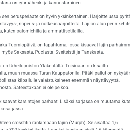
perustana on ryhmähenki ja kannustaminen.
 sen perusperiaate on hyvin yksinkertainen. Harjoittelussa pyri
tävyys-, nopeus- ja notkeusharjoitteita. Laji on alun perin kehite
a, kuten palomiehillä ja ammattisotilailla.
Turku Tuomiopäivä, on tapahtuma, jossa kisaavat lajin parhaim
n myös Saksasta, Puolasta, Sveitsistä ja Tanskasta.
un Urheilupuiston Yläkentällä. Toisinaan on kisailtu
salla, muun muassa Turun Kauppatorilla. Pääkilpailut on nykyää
mahdollistaa kilpailulle valaistuksineen enemmän näyttävyyttä.
osta. Sateestakaan ei ole pelkoa.
sa kisaavat karsintojen parhaat. Lisäksi sarjassa on muutama kut
 rx-sarjassa.
teen crossfitin rankimpaan lajiin (Murph). Se sisältää 1,6
 ja 300 kyykkyliikettä. Lopuksi juostaan vielä 1,6 kilometriä.