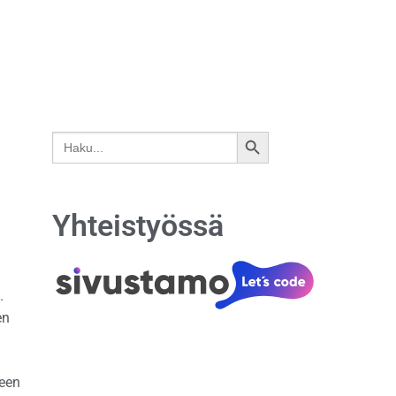
Search
SEARCH
for:
BUTTON
Yhteistyössä
.
en
keen