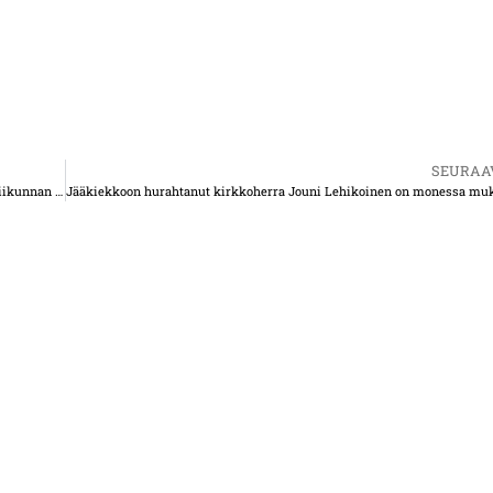
SEURAA
Supersuosittu Paavon Sporttipäivä – teemana on hauskanpito liikunnan avulla