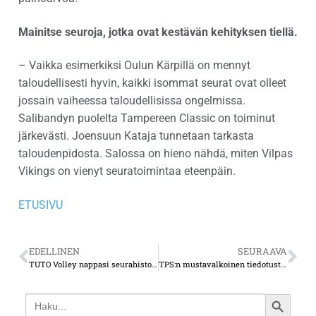
Mainitse seuroja, jotka ovat kestävän kehityksen tiellä.
– Vaikka esimerkiksi Oulun Kärpillä on mennyt
taloudellisesti hyvin, kaikki isommat seurat ovat olleet
jossain vaiheessa taloudellisissa ongelmissa.
Salibandyn puolelta Tampereen Classic on toiminut
järkevästi. Joensuun Kataja tunnetaan tarkasta
taloudenpidosta. Salossa on hieno nähdä, miten Vilpas
Vikings on vienyt seuratoimintaa eteenpäin.
ETUSIVU
EDELLINEN
SEURAAVA
TUTO Volley nappasi seurahistoriansa ensimmäisen mitalin näytöstyylillä
TPS:n mustavalkoinen tiedotustilaisuus halusi luoda positiivista seuratulevaisuutta
Search
SEARCH
for: