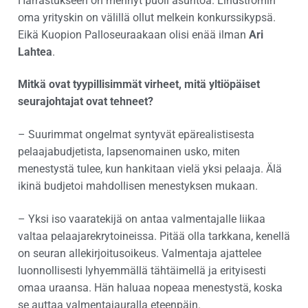
Harrastukseen on mennyt puoli asuntoa. Lindströmin
oma yrityskin on välillä ollut melkein konkurssikypsä.
Eikä Kuopion Palloseuraakaan olisi enää ilman
Ari
Lahtea
.
Mitkä ovat tyypillisimmät virheet, mitä yltiöpäiset
seurajohtajat ovat tehneet?
– Suurimmat ongelmat syntyvät epärealistisesta
pelaajabudjetista, lapsenomainen usko, miten
menestystä tulee, kun hankitaan vielä yksi pelaaja. Älä
ikinä budjetoi mahdollisen menestyksen mukaan.
– Yksi iso vaaratekijä on antaa valmentajalle liikaa
valtaa pelaajarekrytoineissa. Pitää olla tarkkana, kenellä
on seuran allekirjoitusoikeus. Valmentaja ajattelee
luonnollisesti lyhyemmällä tähtäimellä ja erityisesti
omaa uraansa. Hän haluaa nopeaa menestystä, koska
se auttaa valmentajauralla eteenpäin.