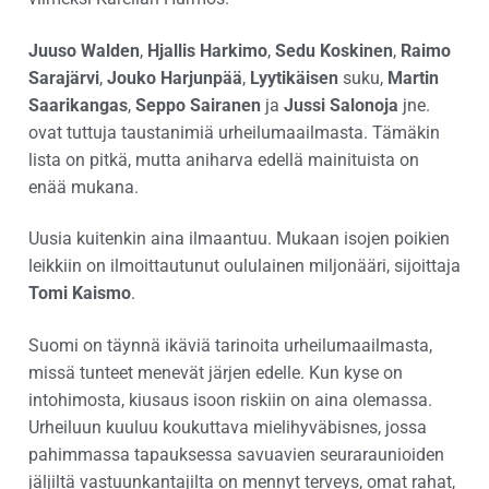
Juuso Walden
,
Hjallis Harkimo
,
Sedu Koskinen
,
Raimo
Sarajärvi
,
Jouko Harjunpää
,
Lyytikäisen
suku,
Martin
Saarikangas
,
Seppo Sairanen
ja
Jussi Salonoja
jne.
ovat tuttuja taustanimiä urheilumaailmasta. Tämäkin
lista on pitkä, mutta aniharva edellä mainituista on
enää mukana.
Uusia kuitenkin aina ilmaantuu. Mukaan isojen poikien
leikkiin on ilmoittautunut oululainen miljonääri, sijoittaja
Tomi Kaismo
.
Suomi on täynnä ikäviä tarinoita urheilumaailmasta,
missä tunteet menevät järjen edelle. Kun kyse on
intohimosta, kiusaus isoon riskiin on aina olemassa.
Urheiluun kuuluu koukuttava mielihyväbisnes, jossa
pahimmassa tapauksessa savuavien seuraraunioiden
jäljiltä vastuunkantajilta on mennyt terveys, omat rahat,