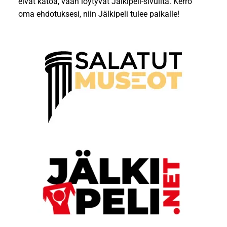
eivät katoa, vaan löytyvät Jälkipeli-sivuilta. Kerro
oma ehdotuksesi, niin Jälkipeli tulee paikalle!