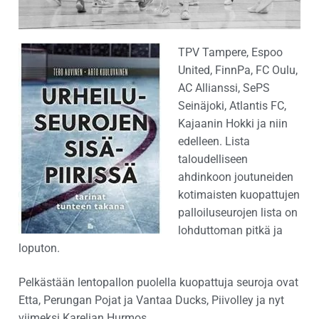
TPV Tampere, Espoo
United, FinnPa, FC Oulu,
AC Allianssi, SePS
Seinäjoki, Atlantis FC,
Kajaanin Hokki ja niin
edelleen. Lista
taloudelliseen
ahdinkoon joutuneiden
kotimaisten kuopattujen
palloiluseurojen lista on
lohduttoman pitkä ja
loputon.
Pelkästään lentopallon puolella kuopattuja seuroja ovat
Etta, Perungan Pojat ja Vantaa Ducks, Piivolley ja nyt
viimeksi Karelian Hurmos.