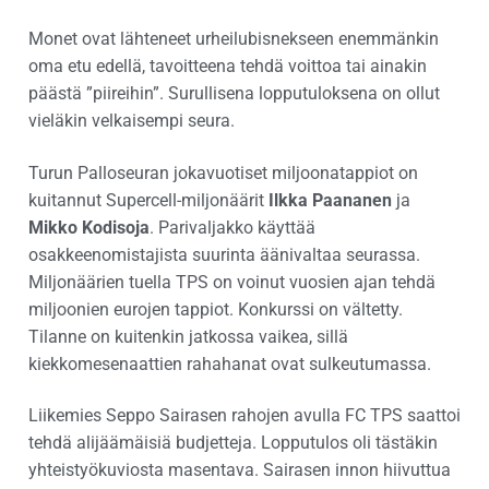
Monet ovat lähteneet urheilubisnekseen enemmänkin
oma etu edellä, tavoitteena tehdä voittoa tai ainakin
päästä ”piireihin”. Surullisena lopputuloksena on ollut
vieläkin velkaisempi seura.
Turun Palloseuran jokavuotiset miljoonatappiot on
kuitannut Supercell-miljonäärit
Ilkka Paananen
ja
Mikko Kodisoja
. Parivaljakko käyttää
osakkeenomistajista suurinta äänivaltaa seurassa.
Miljonäärien tuella TPS on voinut vuosien ajan tehdä
miljoonien eurojen tappiot. Konkurssi on vältetty.
Tilanne on kuitenkin jatkossa vaikea, sillä
kiekkomesenaattien rahahanat ovat sulkeutumassa.
Liikemies Seppo Sairasen rahojen avulla FC TPS saattoi
tehdä alijäämäisiä budjetteja. Lopputulos oli tästäkin
yhteistyökuviosta masentava. Sairasen innon hiivuttua