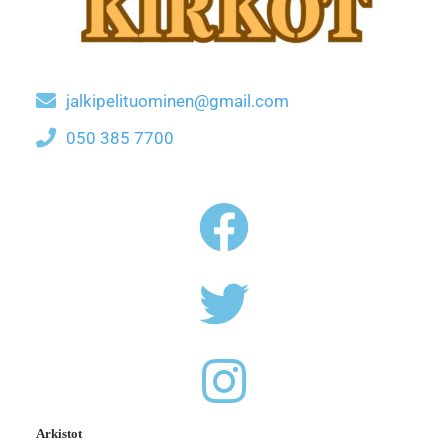
jalkipelituominen@gmail.com
050 385 7700
Arkistot