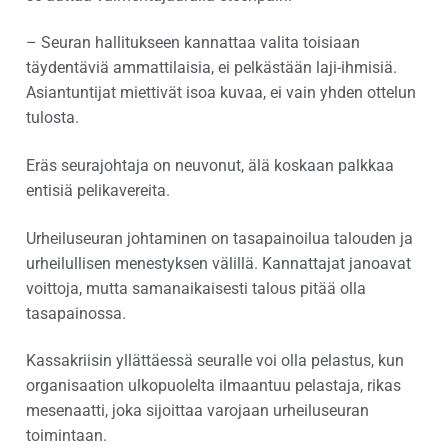
– Seuran hallitukseen kannattaa valita toisiaan
täydentäviä ammattilaisia, ei pelkästään laji-ihmisiä.
Asiantuntijat miettivät isoa kuvaa, ei vain yhden ottelun
tulosta.
Eräs seurajohtaja on neuvonut, älä koskaan palkkaa
entisiä pelikavereita.
Urheiluseuran johtaminen on tasapainoilua talouden ja
urheilullisen menestyksen välillä. Kannattajat janoavat
voittoja, mutta samanaikaisesti talous pitää olla
tasapainossa.
Kassakriisin yllättäessä seuralle voi olla pelastus, kun
organisaation ulkopuolelta ilmaantuu pelastaja, rikas
mesenaatti, joka sijoittaa varojaan urheiluseuran
toimintaan.