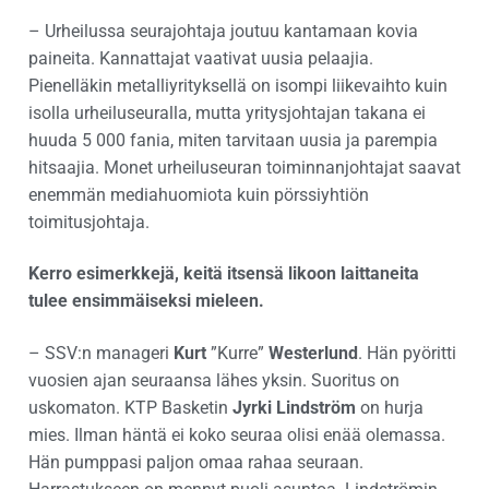
– Urheilussa seurajohtaja joutuu kantamaan kovia
paineita. Kannattajat vaativat uusia pelaajia.
Pienelläkin metalliyrityksellä on isompi liikevaihto kuin
isolla urheiluseuralla, mutta yritysjohtajan takana ei
huuda 5 000 fania, miten tarvitaan uusia ja parempia
hitsaajia. Monet urheiluseuran toiminnanjohtajat saavat
enemmän mediahuomiota kuin pörssiyhtiön
toimitusjohtaja.
Kerro esimerkkejä, keitä itsensä likoon laittaneita
tulee ensimmäiseksi mieleen.
– SSV:n manageri
Kurt
”Kurre”
Westerlund
. Hän pyöritti
vuosien ajan seuraansa lähes yksin. Suoritus on
uskomaton. KTP Basketin
Jyrki Lindström
on hurja
mies. Ilman häntä ei koko seuraa olisi enää olemassa.
Hän pumppasi paljon omaa rahaa seuraan.