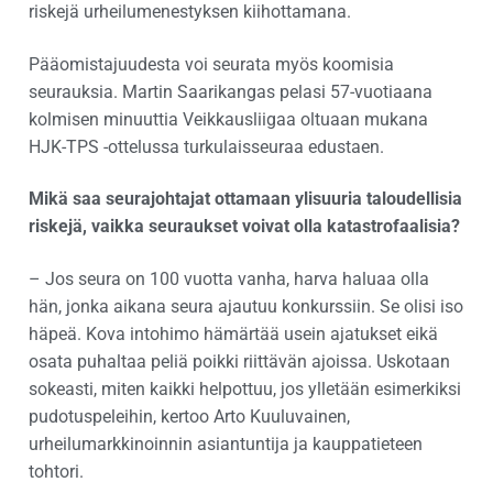
riskejä urheilumenestyksen kiihottamana.
Pääomistajuudesta voi seurata myös koomisia
seurauksia. Martin Saarikangas pelasi 57-vuotiaana
kolmisen minuuttia Veikkausliigaa oltuaan mukana
HJK-TPS -ottelussa turkulaisseuraa edustaen.
Mikä saa seurajohtajat ottamaan ylisuuria taloudellisia
riskejä, vaikka seuraukset voivat olla katastrofaalisia?
– Jos seura on 100 vuotta vanha, harva haluaa olla
hän, jonka aikana seura ajautuu konkurssiin. Se olisi iso
häpeä. Kova intohimo hämärtää usein ajatukset eikä
osata puhaltaa peliä poikki riittävän ajoissa. Uskotaan
sokeasti, miten kaikki helpottuu, jos ylletään esimerkiksi
pudotuspeleihin, kertoo Arto Kuuluvainen,
urheilumarkkinoinnin asiantuntija ja kauppatieteen
tohtori.