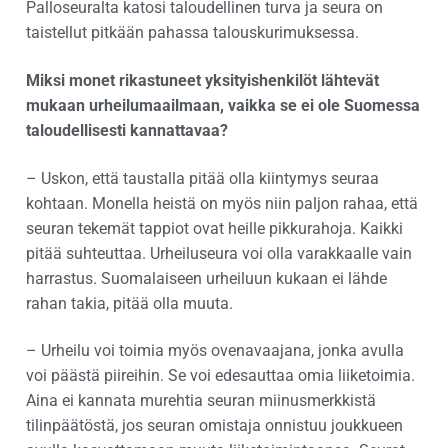
Palloseuralta katosi taloudellinen turva ja seura on
taistellut pitkään pahassa talouskurimuksessa.
Miksi monet rikastuneet yksityishenkilöt lähtevät
mukaan urheilumaailmaan, vaikka se ei ole Suomessa
taloudellisesti kannattavaa?
– Uskon, että taustalla pitää olla kiintymys seuraa
kohtaan. Monella heistä on myös niin paljon rahaa, että
seuran tekemät tappiot ovat heille pikkurahoja. Kaikki
pitää suhteuttaa. Urheiluseura voi olla varakkaalle vain
harrastus. Suomalaiseen urheiluun kukaan ei lähde
rahan takia, pitää olla muuta.
– Urheilu voi toimia myös ovenavaajana, jonka avulla
voi päästä piireihin. Se voi edesauttaa omia liiketoimia.
Aina ei kannata murehtia seuran miinusmerkkistä
tilinpäätöstä, jos seuran omistaja onnistuu joukkueen