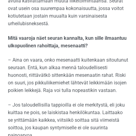
avulla kasvattamaan muuta liiketoimintaansa. Seurat
ovat usein osa suurempaa kokonaisuutta, jossa voitot
kotiutetaan jostain muualta kuin varsinaisesta
urheilubisneksestä.
Mitä vaaroja näet seuran kannalta, kun sille ilmaantuu
ulkopuolinen rahoittaja, mesenaatti?
– Aina on vaara, onko mesenaatti kuitenkaan sitoutunut
seuraan. Entä, kun alkaa mennä taloudellisesti
huonosti, riittävätkö sittenkään mesenaatin rahat. Riski
on suuri, jos pikkuliikemiehet lähtevät leikkimään isojen
poikien leikkejä. Raja voi tulla nopeastikin vastaan.
– Jos taloudellisilla tappioilla ei ole merkitystä, eli joku
kuittaa ne pois, se laiskistaa henkilökuntaa. Laittaako
se yrittämään kaikkea, viitsiikö soittaa sitä viimeistä
soittoa, jos kaupan syntymiselle ei ole suurinta
painoarvoa.