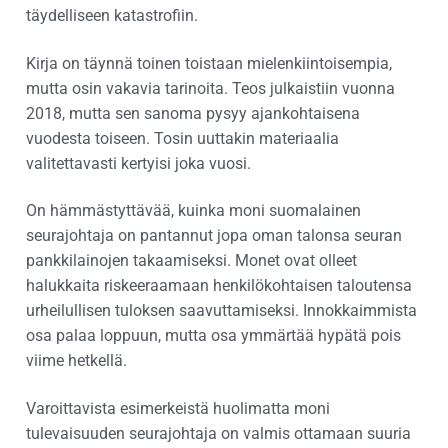
täydelliseen katastrofiin.
Kirja on täynnä toinen toistaan mielenkiintoisempia,
mutta osin vakavia tarinoita. Teos julkaistiin vuonna
2018, mutta sen sanoma pysyy ajankohtaisena
vuodesta toiseen. Tosin uuttakin materiaalia
valitettavasti kertyisi joka vuosi.
On hämmästyttävää, kuinka moni suomalainen
seurajohtaja on pantannut jopa oman talonsa seuran
pankkilainojen takaamiseksi. Monet ovat olleet
halukkaita riskeeraamaan henkilökohtaisen taloutensa
urheilullisen tuloksen saavuttamiseksi. Innokkaimmista
osa palaa loppuun, mutta osa ymmärtää hypätä pois
viime hetkellä.
Varoittavista esimerkeistä huolimatta moni
tulevaisuuden seurajohtaja on valmis ottamaan suuria