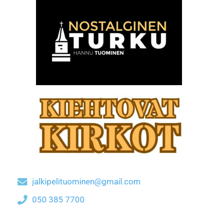
jalkipelituominen@gmail.com
050 385 7700