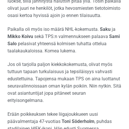
luokse, sillä jännitystä haluttiin pitää yllä. Tosin paikalla
olivat juuri ne henkilöt, jotka hevosmiesten tietotoimisto
osasi kertoa hyvissä ajoin jo ennen tilaisuutta.
Paikalla oli myös iso määrä NHL-kokemusta.
Saku
ja
Mikko Koivu
sekä TPS:n valmennukseen palaava
Sami
Salo
pelasivat yhteensä kolmisen tuhatta ottelua
taalakaukaloissa. Komea lukema.
Jos oli tarjolla paljon kiekkokokemusta, olivat myös
tuttuun tapaan turkulaisuus ja tepsiläisyys vahvasti
edustettuina. Tapojensa mukaan TPS on aina luottanut
seuravalinnoissaan oman kylän poikiin. Niin nytkin. Sitä
ovat asiantuntijat jopa pitäneet seuran
erityisongelmana.
Erään poikkeuksen tekee liigajoukkueen uusi
päävalmentaja 47-vuotias
Toni Söderholm
, puhdas
stadilainen HIFK-ikoni. Hän edusti Suomessa