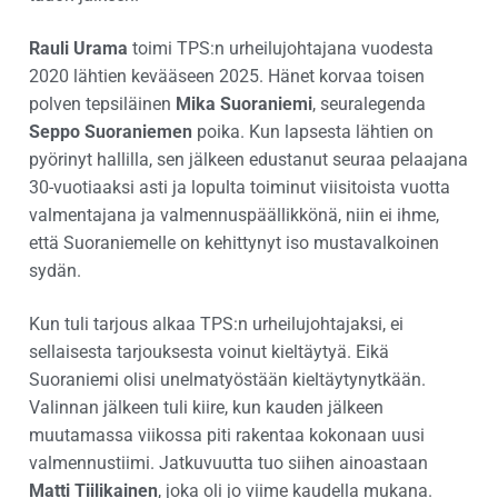
Rauli Urama
toimi TPS:n urheilujohtajana vuodesta
2020 lähtien kevääseen 2025. Hänet korvaa toisen
polven tepsiläinen
Mika Suoraniemi
, seuralegenda
Seppo Suoraniemen
poika. Kun lapsesta lähtien on
pyörinyt hallilla, sen jälkeen edustanut seuraa pelaajana
30-vuotiaaksi asti ja lopulta toiminut viisitoista vuotta
valmentajana ja valmennuspäällikkönä, niin ei ihme,
että Suoraniemelle on kehittynyt iso mustavalkoinen
sydän.
Kun tuli tarjous alkaa TPS:n urheilujohtajaksi, ei
sellaisesta tarjouksesta voinut kieltäytyä. Eikä
Suoraniemi olisi unelmatyöstään kieltäytynytkään.
Valinnan jälkeen tuli kiire, kun kauden jälkeen
muutamassa viikossa piti rakentaa kokonaan uusi
valmennustiimi. Jatkuvuutta tuo siihen ainoastaan
Matti Tiilikainen
, joka oli jo viime kaudella mukana.