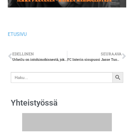
ETUSIVU
EDELLINEN
SEURAAVA
Urheilu on intohimobisnestä, joka voi johtaa taloudelliseen katastrofiin
FC Interin sisupussi Jasse Tuominen on tullut takaisin peliin aina vahvempana – moni olisi jo luovuttanut
Search
SEARCH
for:
BUTTON
Yhteistyössä