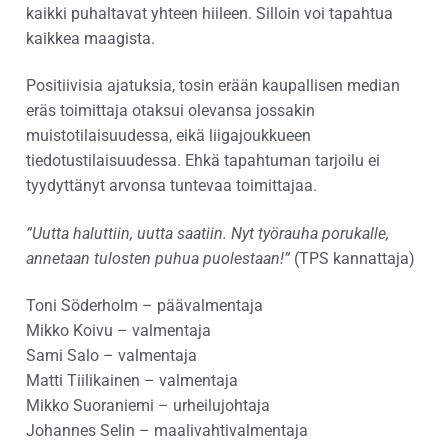
kaikki puhaltavat yhteen hiileen. Silloin voi tapahtua
kaikkea maagista.
Positiivisia ajatuksia, tosin erään kaupallisen median
eräs toimittaja otaksui olevansa jossakin
muistotilaisuudessa, eikä liigajoukkueen
tiedotustilaisuudessa. Ehkä tapahtuman tarjoilu ei
tyydyttänyt arvonsa tuntevaa toimittajaa.
”Uutta haluttiin, uutta saatiin. Nyt työrauha porukalle,
annetaan tulosten puhua puolestaan!”
(TPS kannattaja)
Toni Söderholm – päävalmentaja
Mikko Koivu – valmentaja
Sami Salo – valmentaja
Matti Tiilikainen – valmentaja
Mikko Suoraniemi – urheilujohtaja
Johannes Selin – maalivahtivalmentaja