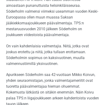
ainoastaan punanuttuista helsinkiläisseuraa.
Söderholm valmensi viimeksi useamman vuoden Keski-
Euroopassa ollen muun muassa Saksan
jääkiekkomaajoukkueen päävalmentaja. TPS:n
mestaruusvuoden 2010 jälkeen Söderholm on
joukkueen viidestoista päävalmentaja.
On vain kahdenlaisia valmentajia. Niitä, jotka ovat
joskus erotettu ja niitä, jotka tullaan erottamaan.
Söderholmin sopimus on kaksivuotinen, muulla
valmennustiimillä yksivuotinen.
Apurikseen Söderholm saa 42-vuotiaan Mikko Koivun,
yhden seuraomistajan, jonka valmentajameriitit ovat
tuoretta päävalmentajaa hieman ohuemmat.
Kokemusta lätkästä on sitäkin enemmän. Näin Koivu
palaa TPS:n liigajoukkueen arkeen kahdentoista vuoden
tauon jälkeen.