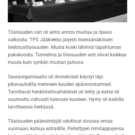
Tilaisuuden väri oli aimo annos mustaa ja ripaus
valkoista. TPS Jääkiekko järjesti itsensänäköisen
tiedotustilaisuuden. Musta koski lähinnä tapahtuman
pukukoodia. Tunnelma ja tilaisuuden anti olivat kaikkea
muuta kuin synkän mustan puhuva.
Seuraorganisaatio oli ilmiselvästi käynyt läpi
pikavauhdilla menneen kauden epäonnistumiset.
Tarvittavat henkilöstövaihdokset oli tehty ja katse oli
suunnattu vahvasti tulevaan kauteen. Hymy oli kaikilla
tarvittaessa herkässä.
Tilaisuuden pääesiintyjät odottivat sivussa omaa
vuoroaan, kutsua estradille. Peitettyjen nimilappujensa