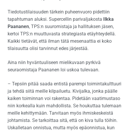
Tiedotustilaisuuden tärkein puheenvuoro pidettiin
tapahtuman aluksi. Supercellin parivaljakosta
Ilkka
Paananen
, TPS:n suuromistaja ja hallituksen jäsen,
kertoi TPS:n muuttuvasta strategiasta etäyhteydellä.
Kaikki tietävät, että ilman tätä mesenaattia ei koko
tilaisuutta olisi tarvinnut edes järjestää.
Aina niin hyväntuuliseen mielikuvaan pyrkivä
seuraomistaja Paananen loi uskoa tulevaan.
– Tepsiin pitää saada entistä parempi toimintakulttuuri
ja tehdä siitä meille kilpailuetu. Kivijalka, jonka päälle
kaiken toiminnan voi rakentaa. Pidetään vaatimustaso
niin korkealla kuin mahdollista. Se houkuttaa tulemaan
meille kehittymään. Tarvitaan myös ihmiskeskeistä
johtamista. Se tarkoittaa sitä, että on kiva tulla töihin.
Uskalletaan onnistua, mutta myös epäonnistua, kun