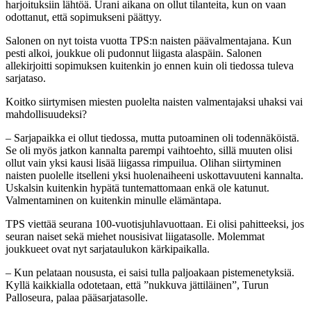
harjoituksiin lähtöä. Urani aikana on ollut tilanteita, kun on vaan
odottanut, että sopimukseni päättyy.
Salonen on nyt toista vuotta TPS:n naisten päävalmentajana. Kun
pesti alkoi, joukkue oli pudonnut liigasta alaspäin. Salonen
allekirjoitti sopimuksen kuitenkin jo ennen kuin oli tiedossa tuleva
sarjataso.
Koitko siirtymisen miesten puolelta naisten valmentajaksi uhaksi vai
mahdollisuudeksi?
– Sarjapaikka ei ollut tiedossa, mutta putoaminen oli todennäköistä.
Se oli myös jatkon kannalta parempi vaihtoehto, sillä muuten olisi
ollut vain yksi kausi lisää liigassa rimpuilua. Olihan siirtyminen
naisten puolelle itselleni yksi huolenaiheeni uskottavuuteni kannalta.
Uskalsin kuitenkin hypätä tuntemattomaan enkä ole katunut.
Valmentaminen on kuitenkin minulle elämäntapa.
TPS viettää seurana 100-vuotisjuhlavuottaan. Ei olisi pahitteeksi, jos
seuran naiset sekä miehet nousisivat liigatasolle. Molemmat
joukkueet ovat nyt sarjataulukon kärkipaikalla.
– Kun pelataan noususta, ei saisi tulla paljoakaan pistemenetyksiä.
Kyllä kaikkialla odotetaan, että ”nukkuva jättiläinen”, Turun
Palloseura, palaa pääsarjatasolle.