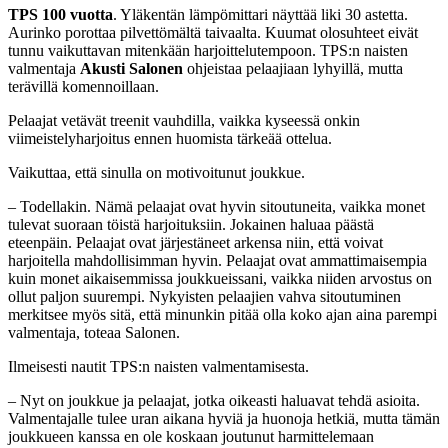
TPS 100 vuotta
. Yläkentän lämpömittari näyttää liki 30 astetta.
Aurinko porottaa pilvettömältä taivaalta. Kuumat olosuhteet eivät
tunnu vaikuttavan mitenkään harjoittelutempoon. TPS:n naisten
valmentaja
Akusti Salonen
ohjeistaa pelaajiaan lyhyillä, mutta
terävillä komennoillaan.
Pelaajat vetävät treenit vauhdilla, vaikka kyseessä onkin
viimeistelyharjoitus ennen huomista tärkeää ottelua.
Vaikuttaa, että sinulla on motivoitunut joukkue.
– Todellakin. Nämä pelaajat ovat hyvin sitoutuneita, vaikka monet
tulevat suoraan töistä harjoituksiin. Jokainen haluaa päästä
eteenpäin. Pelaajat ovat järjestäneet arkensa niin, että voivat
harjoitella mahdollisimman hyvin. Pelaajat ovat ammattimaisempia
kuin monet aikaisemmissa joukkueissani, vaikka niiden arvostus on
ollut paljon suurempi. Nykyisten pelaajien vahva sitoutuminen
merkitsee myös sitä, että minunkin pitää olla koko ajan aina parempi
valmentaja, toteaa Salonen.
Ilmeisesti nautit TPS:n naisten valmentamisesta.
– Nyt on joukkue ja pelaajat, jotka oikeasti haluavat tehdä asioita.
Valmentajalle tulee uran aikana hyviä ja huonoja hetkiä, mutta tämän
joukkueen kanssa en ole koskaan joutunut harmittelemaan