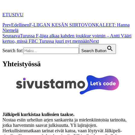
ETUSIVU
Prev
Edellinen
F-LIIGAN KESÄN SIIRTOVONKALEET: Hanna
Niemelä
Seuraava
Turussa F-liiga alkaa kahden joukkue voimin – Antti Vääri
kertoo, missä FBC Turussa juuri nyt mennään
Next
Search for:
Search Button
Yhteistyössä
Jälkipeli kurkistaa kulissien taakse.
Nostaa esiin urheilun arjen sankareita ja mielenkiintoisia tarinoita,
jotka harvemmin saavat julkisuutta. Yli lajirajojen.
Herkullisimmatkaan tarinat eivät katoa, vaan löytyvät Jälkipeli-