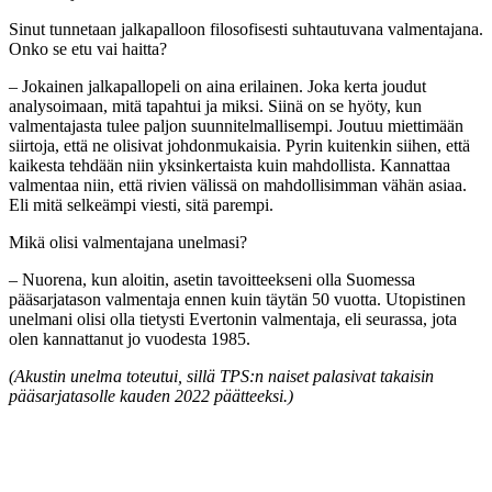
Sinut tunnetaan jalkapalloon filosofisesti suhtautuvana valmentajana.
Onko se etu vai haitta?
– Jokainen jalkapallopeli on aina erilainen. Joka kerta joudut
analysoimaan, mitä tapahtui ja miksi. Siinä on se hyöty, kun
valmentajasta tulee paljon suunnitelmallisempi. Joutuu miettimään
siirtoja, että ne olisivat johdonmukaisia. Pyrin kuitenkin siihen, että
kaikesta tehdään niin yksinkertaista kuin mahdollista. Kannattaa
valmentaa niin, että rivien välissä on mahdollisimman vähän asiaa.
Eli mitä selkeämpi viesti, sitä parempi.
Mikä olisi valmentajana unelmasi?
– Nuorena, kun aloitin, asetin tavoitteekseni olla Suomessa
pääsarjatason valmentaja ennen kuin täytän 50 vuotta. Utopistinen
unelmani olisi olla tietysti Evertonin valmentaja, eli seurassa, jota
olen kannattanut jo vuodesta 1985.
(Akustin unelma toteutui, sillä TPS:n naiset palasivat takaisin
pääsarjatasolle kauden 2022 päätteeksi.)