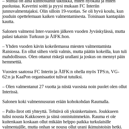
– Minua on aina kiinnostanut taktiikka, miten hyökätä ja miten
puolustaa. Kaverini soitti ja pyysi mukaan FC Interiin
junnuvalmentajaksi. Olin silloin 19-vuotias. Se oli hyvä koulu, kun
jouduin opettelemaan kaiken valmentamisesta. Toisinaan kantapään
kautta.
Salonen valmensi Inter-vuosien jälkeen vuoden Jyväskylässä, mutta
palasi takaisin Turkuun ja ÅIFK:hon.
– Yhden vuoden kävin kokeilemassa miesten valmentamista
Raisiossa. En ollut siihen vielä valmis, mutta päätin kokeilla, kun tuli
mahdollisuus. Olen ottanut riskejä urallani ja joskus on mennyt päin
hemmettiä.
Vuosien saatossa FC Interin ja ÅIFK:n ohella myös TPS:n, VG-
62:n ja KaaPon organisaatiot tulivat tutuiksi.
– Olen valmentanut 27 vuotta ja niistä vuosista noin puolet olen ollut
Interissä.
Salonen koki valmennusuran erään kohokohdan Raumalla.
– Pallo-Iirot otti yhteyttä. Tehtävä oli yksinkertainen. Joukkueen
tulisi nousta Kakkoseen ja siinä onnistuimmekin. Rauma ei ole
kuitenkaan koskaan ollut mikään helppo paikka turkulaisille
valmentajille, mutta onhan se nousu ollut urani ikimuistoisin hetki.