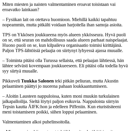
Miten miesten ja naisten valmentaminen eroavat toisistaan vai
eroavatko lainkaan?
– Fysiikan lait on otettava huomioon. Miehillä kaikki tapahtuu
nopeammin, mutta pitkälti voidaan harjoitella ihan samoja asioita.
TPS on Ykkösen joukkueena myös alueen ykkösseura. Hyvä puoli
on se, että seuran on mahdollisuus saada alueen parhaat naispelaajat.
Huono puoli on se, kun kilpaileva organisaatio toimisi kirittäjänä.
Paljon TPS-lähtöisiä pelaajia on siirtynyt lyhyessä ajassa muualle.
– Toiminta pitäisi olla Turussa sellaista, että pelaajan lähtiessä, hän
lähtee selvästi kovempaan joukkueeseen. Eli pitäisi olla todella hyvä
syy siirtyä muualle.
Pikkuveli
Tuukka Salonen
teki pitkän peliuran, mutta Akustin
pelaaminen päättyi jo nuorena pahaan loukkaantumiseen.
– Aloitin Lausteen nappuloissa, kuten moni muukin turkulainen
jalkapalloilija. Sieltä löytyi paljon esikuvia. Nappuloista siirryin
Tepsin kautta ÅIFK:hon ja edelleen Piffeniin. Kun eturistisiteeni
meni toistamiseen poikki, siihen loppui pelaaminen.
Valmentaminen alkoi puhelinsoitolla.