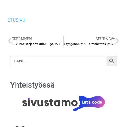
ETUSIVU
EDELLINEN
SEURAAVA
Ei kiitos sarjanousulle – palloilulajien jokakeväinen kiusallinen ilmiö
Läpyjonon pituus määrittää joukkueen tulevaisuuden
Search
SEARCH
for:
BUTTON
Yhteistyössä