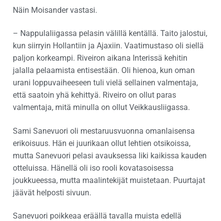
Näin Moisander vastasi.
– Nappulaliigassa pelasin välillä kentällä. Taito jalostui,
kun siirryin Hollantiin ja Ajaxiin. Vaatimustaso oli siellä
paljon korkeampi. Riveiron aikana Interissä kehitin
jalalla pelaamista entisestään. Oli hienoa, kun oman
urani loppuvaiheeseen tuli vielä sellainen valmentaja,
että saatoin yhä kehittyä. Riveiro on ollut paras
valmentaja, mitä minulla on ollut Veikkausliigassa.
Sami Sanevuori oli mestaruusvuonna omanlaisensa
erikoisuus. Hän ei juurikaan ollut lehtien otsikoissa,
mutta Sanevuori pelasi avauksessa liki kaikissa kauden
otteluissa. Hänellä oli iso rooli kovatasoisessa
joukkueessa, mutta maalintekijät muistetaan. Puurtajat
jäävät helposti sivuun.
Sanevuori poikkeaa eräällä tavalla muista edellä