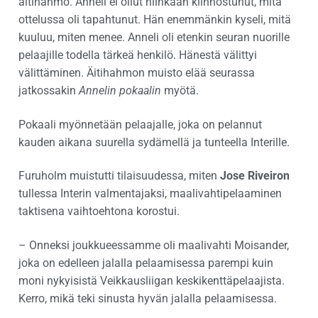
äitihahmo. Anneli ei ollut niinkään kiinnostunut, mitä
ottelussa oli tapahtunut. Hän enemmänkin kyseli, mitä
kuuluu, miten menee. Anneli oli etenkin seuran nuorille
pelaajille todella tärkeä henkilö. Hänestä välittyi
välittäminen. Äitihahmon muisto elää seurassa
jatkossakin
Annelin pokaalin
myötä.
Pokaali myönnetään pelaajalle, joka on pelannut
kauden aikana suurella sydämellä ja tunteella Interille.
Furuholm muistutti tilaisuudessa, miten
Jose Riveiron
tullessa Interin valmentajaksi, maalivahtipelaaminen
taktisena vaihtoehtona korostui.
– Onneksi joukkueessamme oli maalivahti Moisander,
joka on edelleen jalalla pelaamisessa parempi kuin
moni nykyisistä Veikkausliigan keskikenttäpelaajista.
Kerro, mikä teki sinusta hyvän jalalla pelaamisessa.