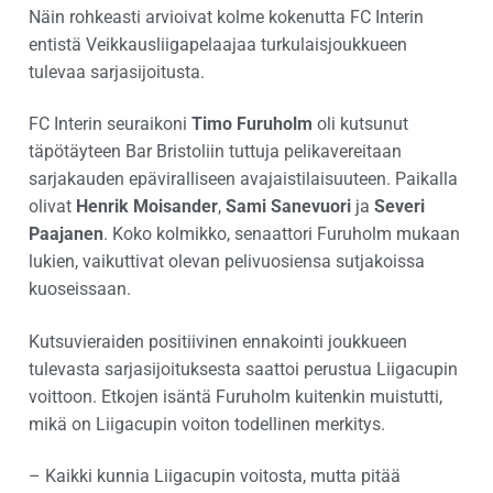
Näin rohkeasti arvioivat kolme kokenutta FC Interin
entistä Veikkausliigapelaajaa turkulaisjoukkueen
tulevaa sarjasijoitusta.
FC Interin seuraikoni
Timo Furuholm
oli kutsunut
täpötäyteen Bar Bristoliin tuttuja pelikavereitaan
sarjakauden epäviralliseen avajaistilaisuuteen. Paikalla
olivat
Henrik Moisander
,
Sami Sanevuori
ja
Severi
Paajanen
. Koko kolmikko, senaattori Furuholm mukaan
lukien, vaikuttivat olevan pelivuosiensa sutjakoissa
kuoseissaan.
Kutsuvieraiden positiivinen ennakointi joukkueen
tulevasta sarjasijoituksesta saattoi perustua Liigacupin
voittoon. Etkojen isäntä Furuholm kuitenkin muistutti,
mikä on Liigacupin voiton todellinen merkitys.
– Kaikki kunnia Liigacupin voitosta, mutta pitää