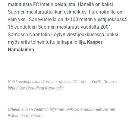
mainituista FC Interin pelaajista. Hänellä on kaksi
Suomen mestaruutta, kun esimerkiksi Furuholmilla on
vain yksi. Sanevuorella on 4×100 metrin viestijuoksussa
15-vuotiaiden Suomen mestaruus vuodelta 2001.
Samassa Naantalin Löylyn viestijoukkueessa juoksi
myös eräs toinen tuttu jalkapalloilija,
Kasper
Hämäläinen
.
Veikkausliiga alkaa Turussa ottelulla FC Inter – KuPS. On aika
lähteä Bar Bristolista Kupittaalle.
Ottelun alussa vietettiin hiljainen hetki poisnukkuneen Anneli
Håkansin muistoksi.