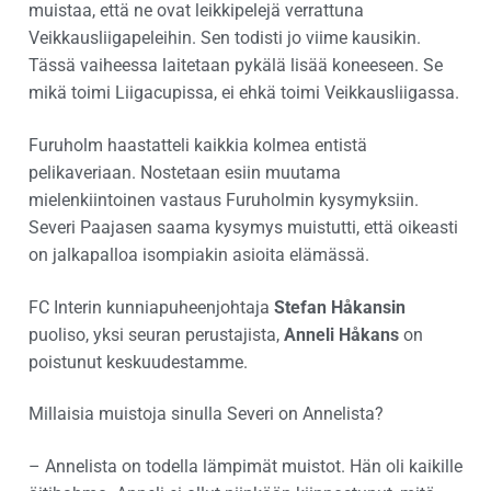
muistaa, että ne ovat leikkipelejä verrattuna
Veikkausliigapeleihin. Sen todisti jo viime kausikin.
Tässä vaiheessa laitetaan pykälä lisää koneeseen. Se
mikä toimi Liigacupissa, ei ehkä toimi Veikkausliigassa.
Furuholm haastatteli kaikkia kolmea entistä
pelikaveriaan. Nostetaan esiin muutama
mielenkiintoinen vastaus Furuholmin kysymyksiin.
Severi Paajasen saama kysymys muistutti, että oikeasti
on jalkapalloa isompiakin asioita elämässä.
FC Interin kunniapuheenjohtaja
Stefan Håkansin
puoliso, yksi seuran perustajista,
Anneli Håkans
on
poistunut keskuudestamme.
Millaisia muistoja sinulla Severi on Annelista?
– Annelista on todella lämpimät muistot. Hän oli kaikille