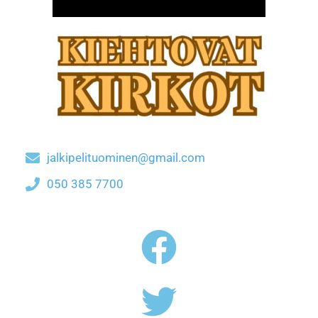
jalkipelituominen@gmail.com
050 385 7700