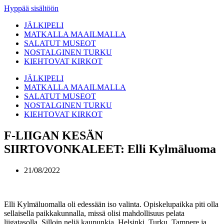
Hyppää sisältöön
JÄLKIPELI
MATKALLA MAAILMALLA
SALATUT MUSEOT
NOSTALGINEN TURKU
KIEHTOVAT KIRKOT
JÄLKIPELI
MATKALLA MAAILMALLA
SALATUT MUSEOT
NOSTALGINEN TURKU
KIEHTOVAT KIRKOT
F-LIIGAN KESÄN
SIIRTOVONKALEET: Elli Kylmäluoma
21/08/2022
Elli Kylmäluomalla oli edessään iso valinta. Opiskelupaikka piti olla
sellaisella paikkakunnalla, missä olisi mahdollisuus pelata
liigatasolla. Silloin neljä kaupunkia, Helsinki, Turku, Tampere ja