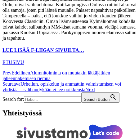
Oulu, olivat vaihtoehtoina. Kotikaupungissa Oulussa rutiinit alkoivat
olla samoja, joten piti lähteä muualle. Palaset napsahtivat paikoilleen
Tampereella – paitsi, että joukkue vaihtui jo yhden kauden jälkeen
Kooveesta Classiciin. Oman lisämausteensa Kylmäluoman kohdalla
toivat kahdet salibandyn MM-kisat samana vuonna, vieläpä samassa
paikassa Ruotsin Uppsalassa. Parikymppisen nuoren elämässä sattuu
ja tapahtuu.
LUE LISÄÄ F-LIIGAN SIVUILTA…
ETUSIVU
Prev
Edellinen
Alumnitoiminta on muutakin lätkäjätkien
jälleennäkemisen riemua
Seuraava
Urheilun, opiskelun ja ammattiin valmistumisen voi
yhdistää – salibandykään ei tee poikkeusta
Next
Search for:
Search Button
Yhteistyössä