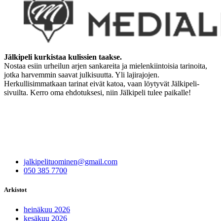
Jälkipeli kurkistaa kulissien taakse.
Nostaa esiin urheilun arjen sankareita ja mielenkiintoisia tarinoita,
jotka harvemmin saavat julkisuutta. Yli lajirajojen.
Herkullisimmatkaan tarinat eivät katoa, vaan löytyvät Jälkipeli-
sivuilta. Kerro oma ehdotuksesi, niin Jälkipeli tulee paikalle!
jalkipelituominen@gmail.com
050 385 7700
Arkistot
heinäkuu 2026
kesäkuu 2026