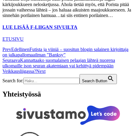
kärkijoukkueen nelosketjussa. Ahola tietää myös, että Porista pitää
jossain vaiheessa lähteä – jos haluaa aikuisten maajoukkueeseen. Ja
sinnehän porilainen hamuaa…tai siis entinen porilainen…
LUE LISÄÄ F-LIIGAN SIVUILTA
ETUSIVU
Prev
Edellinen
Futista ja viiniä – suositun blogin salainen kirjoittaja
on jalkapallomaailman ”Banksy”
Seuraava
Kannattaako suomalaisen pelaajan lähteä nuorena
ulkomaille ison seuran akatemiaan vai kehittyä pidempään
Veikkausliigassa?
Next
Search for:
Search Button
Yhteistyössä