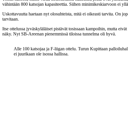
vähintään 800 katsojan kapasiteettia. Siihen minimikeskiarvoon ei yll
Uskottavuutta haetaan nyt olosuhteista, mitä ei oikeasti tarvita. On jopa
tarvitaan.
Itse ottelussa jyväskyläläiset pistävät tosissaan kampoihin, mutta eivät 
näky. Nyt SB-Areenan pienemmissä tiloissa tunnelma oli hyvä.
Alle 100 katsojaa ja F-liigan ottelu. Turun Kupittaan palloiluhal
ei juurikaan ole isossa hallissa.