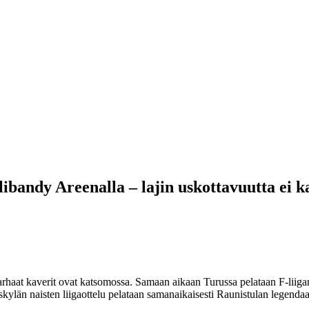
libandy Areenalla – lajin uskottavuutta ei k
 parhaat kaverit ovat katsomossa. Samaan aikaan Turussa pelataan F-liig
ylän naisten liigaottelu pelataan samanaikaisesti Raunistulan legendaa