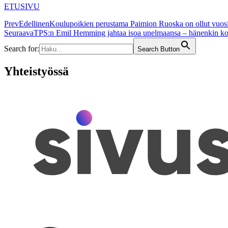
ETUSIVU
Prev
Edellinen
Koulupoikien perustama Paimion Ruoska on ollut vuosi 
Seuraava
TPS:n Emil Hemming jahtaa isoa unelmaansa – hänenkin koh
Search for:
Search Button
Yhteistyössä