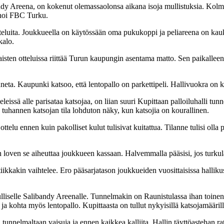
y Areena, on kokenut olemassaolonsa aikana isoja mullistuksia. Kolmen
nnoi FBC Turku.
teluita. Joukkueella on käytössään oma pukukoppi ja peliareena on kauk
kalo.
aisten otteluissa riittää Turun kaupungin asentama matto. Sen paikalle
neta. Kaupunki katsoo, että lentopallo on parkettipeli. Hallivuokra on kui
eissä alle parisataa katsojaa, on liian suuri Kupittaan palloiluhalli tu
n tuhannen katsojan tila lohduton näky, kun katsojia on kourallinen.
ttelu ennen kuin pakolliset kulut tulisivat kuitattua. Tilanne tulisi olla p
n loven se aiheuttaa joukkueen kassaan. Halvemmalla pääsisi, jos turkul
olitiikkakin vaihtelee. Ero pääsarjatason joukkueiden vuosittaisissa hallik
lliselle Salibandy Areenalle. Tunnelmakin on Raunistulassa ihan toinen
ja kohta myös lentopallo. Kupittaasta on tullut nykyisillä katsojamäärillä 
, tunnelmaltaan vaisuja ja ennen kaikkea kalliita. Hallin täyttöastehan r