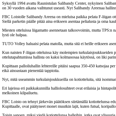
Syksyllä 1994 avattu Raunistulan Salibandy Center, nykyinen Saliband
on 30 vuoden aikana vaihtunut useasti. Nyt Salibandy Areenaa halli
FBC Loistolle Salibandy Areena on mieluisa paikka pelata F-liigan ot
Siellä parketin päälle pitää aina erikseen asentaa pelialusta ja oma kau
Miesten otteluissa liigamatto asennetaan talkoovoimin, mutta TPS:n n
lysti ole halpaa.
TUTO Volley haluaisi pelata matolla, mutta sitä ei heille erikseen asen
Kun naisten F-liigan otteluissa käy molempien turkulaisjoukkueiden pel
ottelutapahtumissa hallista on kaksi kolmasosaa käytössä, on liki pari
Kupittaan palloiluhallin lehtereille pitäisi saapua 350-450 katsojaa per o
eikä ainoastaan pienentää tappioita.
Nyt, mitä useammin turkulaisjoukkueilla on kotiotteluita, sitä isomma
Eri lajeissa eri paikkakunnilla halliolosuhteet ovat erilaisia ja hintap
melkoinen kilpailuetu.
FBC Loisto on tehnyt järkevän päätöksen siirtämällä kotiottelunsa edu
Kupittaalle, ovat päätyneet monet muutkin lajit, kuten futsal, koripallo 
Toisin sanoen, miksi viedä kotiottelunsa halleihin, jotka ovat ylisuuria