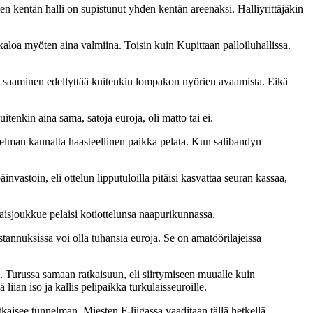
 kentän halli on supistunut yhden kentän areenaksi. Halliyrittäjäkin
aloa myöten aina valmiina. Toisin kuin Kupittaan palloiluhallissa.
en saaminen edellyttää kuitenkin lompakon nyörien avaamista. Eikä
tenkin aina sama, satoja euroja, oli matto tai ei.
nnelman kannalta haasteellinen paikka pelata. Kun salibandyn
äinvastoin, eli ottelun lipputuloilla pitäisi kasvattaa seuran kassaa,
aisjoukkue pelaisi kotiottelunsa naapurikunnassa.
ustannuksissa voi olla tuhansia euroja. Se on amatöörilajeissa
. Turussa samaan ratkaisuun, eli siirtymiseen muualle kuin
liian iso ja kallis pelipaikka turkulaisseuroille.
atkaisee tunnelman. Miesten F-liigassa vaaditaan tällä hetkellä