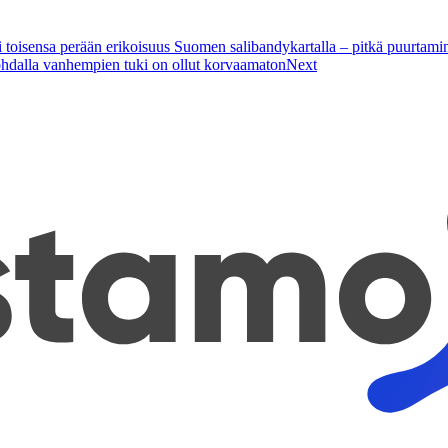
toisensa perään erikoisuus Suomen salibandykartalla – pitkä puurtam
dalla vanhempien tuki on ollut korvaamaton
Next