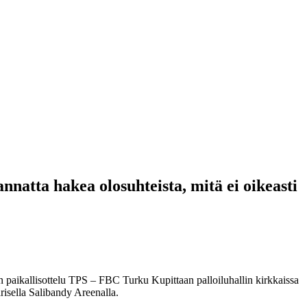
annatta hakea olosuhteista, mitä ei oikeasti
an paikallisottelu TPS – FBC Turku Kupittaan palloiluhallin kirkkaissa
risella Salibandy Areenalla.