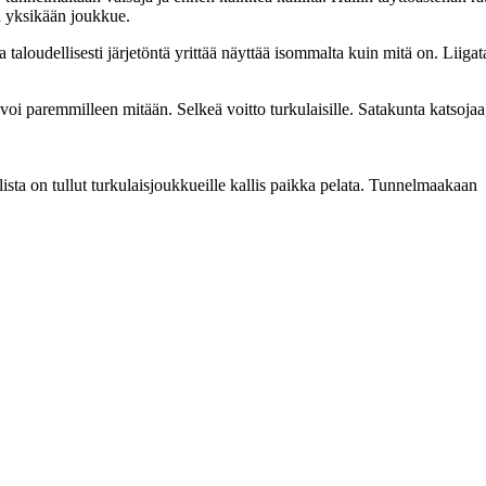
ä yksikään joukkue.
 taloudellisesti järjetöntä yrittää näyttää isommalta kuin mitä on. Liigatas
voi paremmilleen mitään. Selkeä voitto turkulaisille. Satakunta katsojaa, 
lista on tullut turkulaisjoukkueille kallis paikka pelata. Tunnelmaakaan