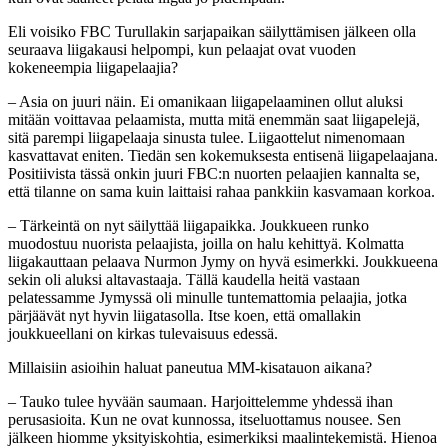
Eli voisiko FBC Turullakin sarjapaikan säilyttämisen jälkeen olla
seuraava liigakausi helpompi, kun pelaajat ovat vuoden
kokeneempia liigapelaajia?
– Asia on juuri näin. Ei omanikaan liigapelaaminen ollut aluksi
mitään voittavaa pelaamista, mutta mitä enemmän saat liigapelejä,
sitä parempi liigapelaaja sinusta tulee. Liigaottelut nimenomaan
kasvattavat eniten. Tiedän sen kokemuksesta entisenä liigapelaajana.
Positiivista tässä onkin juuri FBC:n nuorten pelaajien kannalta se,
että tilanne on sama kuin laittaisi rahaa pankkiin kasvamaan korkoa.
– Tärkeintä on nyt säilyttää liigapaikka. Joukkueen runko
muodostuu nuorista pelaajista, joilla on halu kehittyä. Kolmatta
liigakauttaan pelaava Nurmon Jymy on hyvä esimerkki. Joukkueena
sekin oli aluksi altavastaaja. Tällä kaudella heitä vastaan
pelatessamme Jymyssä oli minulle tuntemattomia pelaajia, jotka
pärjäävät nyt hyvin liigatasolla. Itse koen, että omallakin
joukkueellani on kirkas tulevaisuus edessä.
Millaisiin asioihin haluat paneutua MM-kisatauon aikana?
– Tauko tulee hyvään saumaan. Harjoittelemme yhdessä ihan
perusasioita. Kun ne ovat kunnossa, itseluottamus nousee. Sen
jälkeen hiomme yksityiskohtia, esimerkiksi maalintekemistä. Hienoa