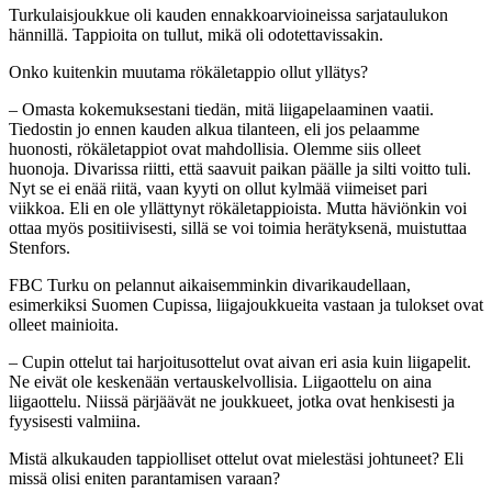
Turkulaisjoukkue oli kauden ennakkoarvioineissa sarjataulukon
hännillä. Tappioita on tullut, mikä oli odotettavissakin.
Onko kuitenkin muutama rökäletappio ollut yllätys?
– Omasta kokemuksestani tiedän, mitä liigapelaaminen vaatii.
Tiedostin jo ennen kauden alkua tilanteen, eli jos pelaamme
huonosti, rökäletappiot ovat mahdollisia. Olemme siis olleet
huonoja. Divarissa riitti, että saavuit paikan päälle ja silti voitto tuli.
Nyt se ei enää riitä, vaan kyyti on ollut kylmää viimeiset pari
viikkoa. Eli en ole yllättynyt rökäletappioista. Mutta häviönkin voi
ottaa myös positiivisesti, sillä se voi toimia herätyksenä, muistuttaa
Stenfors.
FBC Turku on pelannut aikaisemminkin divarikaudellaan,
esimerkiksi Suomen Cupissa, liigajoukkueita vastaan ja tulokset ovat
olleet mainioita.
– Cupin ottelut tai harjoitusottelut ovat aivan eri asia kuin liigapelit.
Ne eivät ole keskenään vertauskelvollisia. Liigaottelu on aina
liigaottelu. Niissä pärjäävät ne joukkueet, jotka ovat henkisesti ja
fyysisesti valmiina.
Mistä alkukauden tappiolliset ottelut ovat mielestäsi johtuneet? Eli
missä olisi eniten parantamisen varaan?