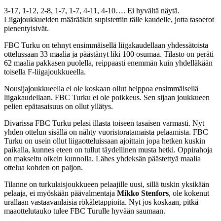
3-17, 1-12, 2-8, 1-7, 1-7, 4-11, 4-10…. Ei hyvältä näytä.
Liigajoukkueiden määrääkin supistettiin tälle kaudelle, jotta tasoerot
pienentyisivät.
FBC Turku on tehnyt ensimmäisellä liigakaudellaan yhdessätoista
ottelussaan 33 maalia ja päästänyt liki 100 osumaa. Tilasto on peräti
62 maalia pakkasen puolella, reippaasti enemmän kuin yhdelläkään
toisella F-liigajoukkueella.
Nousijajoukkueella ei ole koskaan ollut helppoa ensimmäisellä
liigakaudellaan. FBC Turku ei ole poikkeus. Sen sijaan joukkueen
pelien epätasaisuus on ollut yllätys.
Divarissa FBC Turku pelasi illasta toiseen tasaisen varmasti. Nyt
yhden ottelun sisällä on nähty vuoristoratamaista pelaamista. FBC
Turku on usein ollut liigaotteluissaan ajoittain jopa hetken kuskin
paikalla, kunnes eteen on tullut täydellinen musta hetki. Oppirahoja
on makseltu oikein kunnolla. Lähes yhdeksän päästettyä maalia
ottelua kohden on paljon.
Tilanne on turkulaisjoukkueen pelaajille uusi, sillä tuskin yksikään
pelaaja, ei myöskään päävalmentaja
Mikko Stenfors
, ole kokenut
urallaan vastaavanlaisia rökäletappioita. Nyt jos koskaan, pitkä
maaottelutauko tulee FBC Turulle hyvään saumaan.