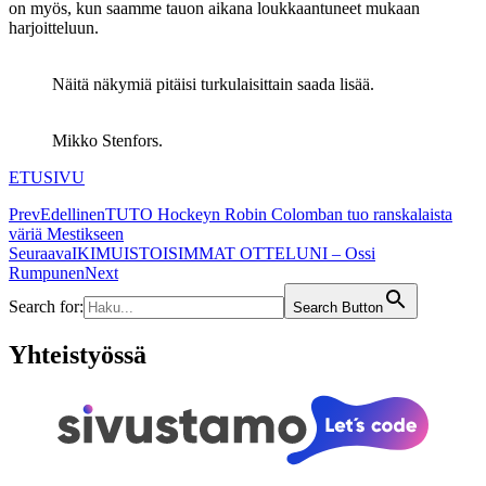
on myös, kun saamme tauon aikana loukkaantuneet mukaan
harjoitteluun.
Näitä näkymiä pitäisi turkulaisittain saada lisää.
Mikko Stenfors.
ETUSIVU
Prev
Edellinen
TUTO Hockeyn Robin Colomban tuo ranskalaista
väriä Mestikseen
Seuraava
IKIMUISTOISIMMAT OTTELUNI – Ossi
Rumpunen
Next
Search for:
Search Button
Yhteistyössä