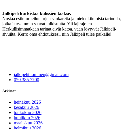
Jälkipeli kurkistaa kulissien taakse.
Nostaa esiin urheilun arjen sankareita ja mielenkiintoisia tarinoita,
jotka harvemmin saavat julkisuutta. Yli lajirajojen.
Herkullisimmatkaan tarinat eivät katoa, vaan löytyvät Jälkipeli-
sivuilta. Kerro oma ehdotuksesi, niin Jälkipeli tulee paikalle!
jalkipelituominen@gmail.com
050 385 7700
Arkistot
heinäkuu 2026
kesäkuu 2026
toukokuu 2026
huhtikuu 2026
maaliskuu 2026
helmikuu 2026