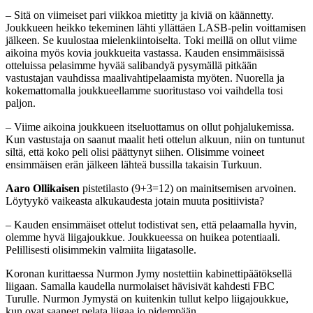
– Sitä on viimeiset pari viikkoa mietitty ja kiviä on käännetty.
Joukkueen heikko tekeminen lähti yllättäen LASB-pelin voittamisen
jälkeen. Se kuulostaa mielenkiintoiselta. Toki meillä on ollut viime
aikoina myös kovia joukkueita vastassa. Kauden ensimmäisissä
otteluissa pelasimme hyvää salibandyä pysymällä pitkään
vastustajan vauhdissa maalivahtipelaamista myöten. Nuorella ja
kokemattomalla joukkueellamme suoritustaso voi vaihdella tosi
paljon.
– Viime aikoina joukkueen itseluottamus on ollut pohjalukemissa.
Kun vastustaja on saanut maalit heti ottelun alkuun, niin on tuntunut
siltä, että koko peli olisi päättynyt siihen. Olisimme voineet
ensimmäisen erän jälkeen lähteä bussilla takaisin Turkuun.
Aaro Ollikaisen
pistetilasto (9+3=12) on mainitsemisen arvoinen.
Löytyykö vaikeasta alkukaudesta jotain muuta positiivista?
– Kauden ensimmäiset ottelut todistivat sen, että pelaamalla hyvin,
olemme hyvä liigajoukkue. Joukkueessa on huikea potentiaali.
Pelillisesti olisimmekin valmiita liigatasolle.
Koronan kurittaessa Nurmon Jymy nostettiin kabinettipäätöksellä
liigaan. Samalla kaudella nurmolaiset hävisivät kahdesti FBC
Turulle. Nurmon Jymystä on kuitenkin tullut kelpo liigajoukkue,
kun ovat saaneet pelata liigaa jo pidempään.