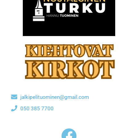
jalkipelituominen@gmail.com
050 385 7700