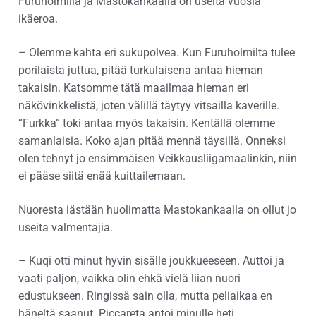
Furuholmilla ja Mastokankaalla on useita vuosia
ikäeroa.
– Olemme kahta eri sukupolvea. Kun Furuholmilta tulee
porilaista juttua, pitää turkulaisena antaa hieman
takaisin. Katsomme tätä maailmaa hieman eri
näkövinkkelistä, joten välillä täytyy vitsailla kaverille.
”Furkka” toki antaa myös takaisin. Kentällä olemme
samanlaisia. Koko ajan pitää mennä täysillä. Onneksi
olen tehnyt jo ensimmäisen Veikkausliigamaalinkin, niin
ei pääse siitä enää kuittailemaan.
Nuoresta iästään huolimatta Mastokankaalla on ollut jo
useita valmentajia.
– Kuqi otti minut hyvin sisälle joukkueeseen. Auttoi ja
vaati paljon, vaikka olin ehkä vielä liian nuori
edustukseen. Ringissä sain olla, mutta peliaikaa en
häneltä saanut. Piccareta antoi minulle heti