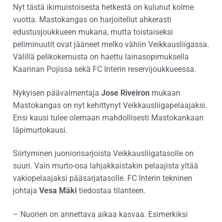
Nyt tästä ikimuistoisesta hetkestä on kulunut kolme
vuotta. Mastokangas on harjoitellut ahkerasti
edustusjoukkueen mukana, mutta toistaiseksi
peliminuutit ovat jääneet melko vähiin Veikkausliigassa.
Välillä pelikokemusta on haettu lainasopimuksella
Kaarinan Pojissa sekä FC Interin reservijoukkueessa.
Nykyisen päävalmentaja
Jose Riveiron
mukaan
Mastokangas on nyt kehittynyt Veikkausliigapelaajaksi.
Ensi kausi tulee olemaan mahdollisesti Mastokankaan
läpimurtokausi.
Siirtyminen juoniorisarjoista Veikkausliigatasolle on
suuri. Vain murto-osa lahjakkaistakin pelaajista yltää
vakiopelaajaksi pääsarjatasolle. FC Interin tekninen
johtaja
Vesa Mäki
tiedostaa tilanteen.
– Nuorien on annettava aikaa kasvaa. Esimerkiksi