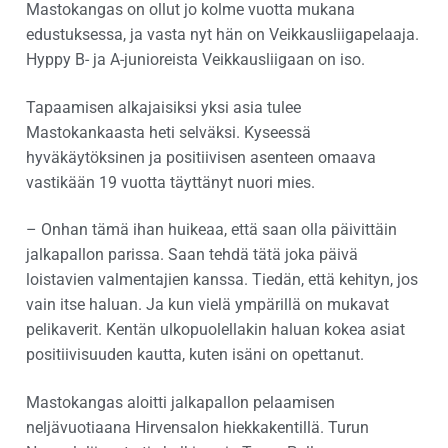
Mastokangas on ollut jo kolme vuotta mukana
edustuksessa, ja vasta nyt hän on Veikkausliigapelaaja.
Hyppy B- ja A-junioreista Veikkausliigaan on iso.
Tapaamisen alkajaisiksi yksi asia tulee
Mastokankaasta heti selväksi. Kyseessä
hyväkäytöksinen ja positiivisen asenteen omaava
vastikään 19 vuotta täyttänyt nuori mies.
– Onhan tämä ihan huikeaa, että saan olla päivittäin
jalkapallon parissa. Saan tehdä tätä joka päivä
loistavien valmentajien kanssa. Tiedän, että kehityn, jos
vain itse haluan. Ja kun vielä ympärillä on mukavat
pelikaverit. Kentän ulkopuolellakin haluan kokea asiat
positiivisuuden kautta, kuten isäni on opettanut.
Mastokangas aloitti jalkapallon pelaamisen
neljävuotiaana Hirvensalon hiekkakentillä. Turun