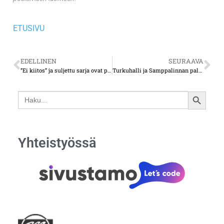
ETUSIVU
EDELLINEN
SEURAAVA
”Ei kiitos” ja suljettu sarja ovat palloilusarjojen harmillinen kevätilmiö
Turkuhalli ja Samppalinnan palloiluhalli puretaan
Search
SEARCH
for:
BUTTON
Yhteistyössä