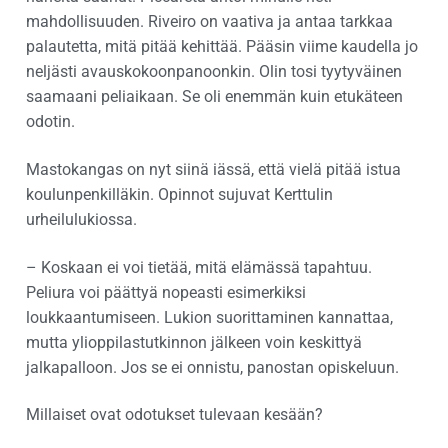
mahdollisuuden. Riveiro on vaativa ja antaa tarkkaa
palautetta, mitä pitää kehittää. Pääsin viime kaudella jo
neljästi avauskokoonpanoonkin. Olin tosi tyytyväinen
saamaani peliaikaan. Se oli enemmän kuin etukäteen
odotin.
Mastokangas on nyt siinä iässä, että vielä pitää istua
koulunpenkilläkin. Opinnot sujuvat Kerttulin
urheilulukiossa.
– Koskaan ei voi tietää, mitä elämässä tapahtuu.
Peliura voi päättyä nopeasti esimerkiksi
loukkaantumiseen. Lukion suorittaminen kannattaa,
mutta ylioppilastutkinnon jälkeen voin keskittyä
jalkapalloon. Jos se ei onnistu, panostan opiskeluun.
Millaiset ovat odotukset tulevaan kesään?