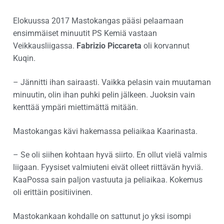
Elokuussa 2017 Mastokangas pääsi pelaamaan
ensimmäiset minuutit PS Kemiä vastaan
Veikkausliigassa.
Fabrizio Piccareta
oli korvannut
Kuqin.
– Jännitti ihan sairaasti. Vaikka pelasin vain muutaman
minuutin, olin ihan puhki pelin jälkeen. Juoksin vain
kenttää ympäri miettimättä mitään.
Mastokangas kävi hakemassa peliaikaa Kaarinasta.
– Se oli siihen kohtaan hyvä siirto. En ollut vielä valmis
liigaan. Fyysiset valmiuteni eivät olleet riittävän hyviä.
KaaPossa sain paljon vastuuta ja peliaikaa. Kokemus
oli erittäin positiivinen.
Mastokankaan kohdalle on sattunut jo yksi isompi