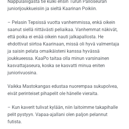
Nappulaliigasta tie kulki ensin Turun Palloseuran
juniorijoukkueisiin ja sieltä Kaarinan Poikiin.
– Pelasin Tepsissä vuotta vanhemmissa, enkä oikein
saanut siellä riittävästi peliaikaa. Vanhemmat näkivät,
että poika ei enää oikein nauti jalkapallosta. He
ehdottivat siirtoa Kaarinaan, missä oli hyvä valmentaja
ja saisin pelata omaikäisteni kanssa hyvässä
joukkueessa. KaaPo taitaa olla minun varsinainen
kasvattajaseura, koska se kasvatti minua eniten
juniorivuosina.
Vaikka Mastokangas edustaa nuorempaa sukupolvea,
eivät perinteiset pihapelit ole hänelle vieraita.
– Kun kaverit tulivat kylään, niin laitoimme takapihalle
pelit pystyyn. Vapaa-ajallani olen paljon pelannut
futista.