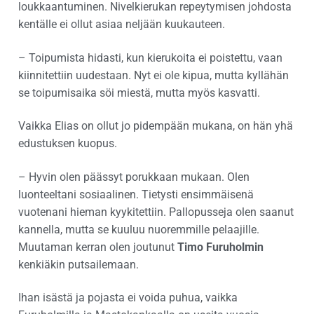
loukkaantuminen. Nivelkierukan repeytymisen johdosta
kentälle ei ollut asiaa neljään kuukauteen.
– Toipumista hidasti, kun kierukoita ei poistettu, vaan
kiinnitettiin uudestaan. Nyt ei ole kipua, mutta kyllähän
se toipumisaika söi miestä, mutta myös kasvatti.
Vaikka Elias on ollut jo pidempään mukana, on hän yhä
edustuksen kuopus.
– Hyvin olen päässyt porukkaan mukaan. Olen
luonteeltani sosiaalinen. Tietysti ensimmäisenä
vuotenani hieman kyykitettiin. Pallopusseja olen saanut
kannella, mutta se kuuluu nuoremmille pelaajille.
Muutaman kerran olen joutunut
Timo Furuholmin
kenkiäkin putsailemaan.
Ihan isästä ja pojasta ei voida puhua, vaikka