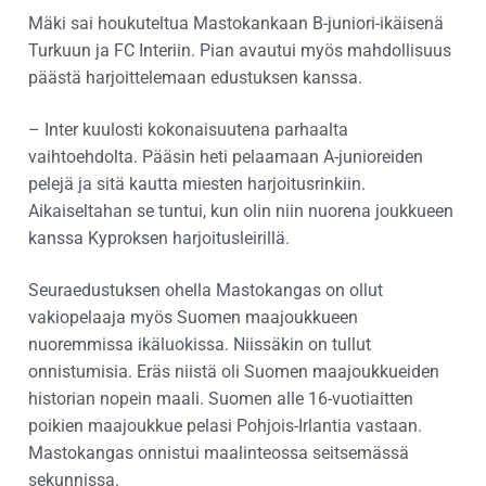
Mäki sai houkuteltua Mastokankaan B-juniori-ikäisenä
Turkuun ja FC Interiin. Pian avautui myös mahdollisuus
päästä harjoittelemaan edustuksen kanssa.
– Inter kuulosti kokonaisuutena parhaalta
vaihtoehdolta. Pääsin heti pelaamaan A-junioreiden
pelejä ja sitä kautta miesten harjoitusrinkiin.
Aikaiseltahan se tuntui, kun olin niin nuorena joukkueen
kanssa Kyproksen harjoitusleirillä.
Seuraedustuksen ohella Mastokangas on ollut
vakiopelaaja myös Suomen maajoukkueen
nuoremmissa ikäluokissa. Niissäkin on tullut
onnistumisia. Eräs niistä oli Suomen maajoukkueiden
historian nopein maali. Suomen alle 16-vuotiaitten
poikien maajoukkue pelasi Pohjois-Irlantia vastaan.
Mastokangas onnistui maalinteossa seitsemässä
sekunnissa.