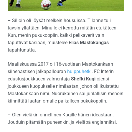
– Silloin oli löysät melkein housuissa. Tilanne tuli
täysin yllättäen. Minulle ei kerrottu mitään etukäteen.
Kun, menin pukukoppiin, kaikki pelikaverit vain
taputtivat käsiään, muistelee
Elias Mastokangas
tapahtunutta.
Maaliskuussa 2017 oli 16-vuotiaan Mastokankaan
siihenastisen jalkapallouran
huippuhetki
. FC Interin
edustusjoukkueen valmentaja
Shefki Kuqi
ojensi
joukkueen kuopukselle nimilaatan, johon oli ikuistettu
Mastokankaan nimi. Nuorukainen sai juhlallisin menoin
kiinnittää laatan omalle paikalleen pukukoppiin.
– Olen vieläkin onnellinen Kuqille hänen ideastaan.
Jouduin pitämään puheenkin, ja vieläpä englanniksi.