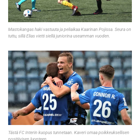
Mastokangas haki vastuuta ja peliaikaa Kaarinan Pojissa. Seura on
tuttu, sillä Elias vietti siellä juniorina useamman vuoden.
Tästä FC Interin kuopus tunnetaan. Kaveri omaa poikkeuksellisen
positiivisen luonteen.