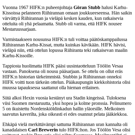
Vuonna 1967 HIFK:n puheenjohtaja
Göran Stubb
halusi Karhu-
Kissoissa pelanneen Riihirannan omaan joukkueeseensa. Hän saikin
värvättyä Riihirannan ja vieläpä kesken kauden, kun ratkaisevia
otteluita oli yhä pelaamatta. Stubb oli varma, että HIFK nousee
Mestaruussarjaan.
Varmistaakseen nousunsa HIFK:n tuli voittaa päätöskamppailussa
Riihirannan Karhu-Kissat, mutta kuinkas kävikään. HIFK hävisi,
vieläpä niin, että ottelun lopussa Riihiranta teki ratkaisevan maalin
Karhu-Kissoille.
Tappiosta huolimatta HIFK pääsi uusintaotteluun Töölön Vesaa
vastaan. Panoksena oli nousu pääsarjaan. Se ottelu on ollut eräs
HIFK:n historian tärkeimmistä. Stubbin ja Riihirannan onneksi
HIFK voitti tuon tärkeän ottelun. Pääkaupungin kiekkohistoria olisi
muussa tapauksessa saattanut olla hieman erilainen.
Siitä alkoi Hexin vuosia kestänyt ura Stadin kingeissä. Tuloksena
viisi Suomen mestaruutta, yksi hopea ja kolme pronssia. Pelinumero
5 on ikuistettu Nordenskiöldinkadun hallin yläorsille. Melkoinen
saavutus kaverilta, joka oikeasti ei edes osannut pelata jääkiekkoa.
Ehkäpä vielä merkittävämpi sattuma Riihirannan uran kannalta oli
kanadalaisen
Carl Brewerin
tulo HIFK:hon. Jos Töölön Vesa olisi