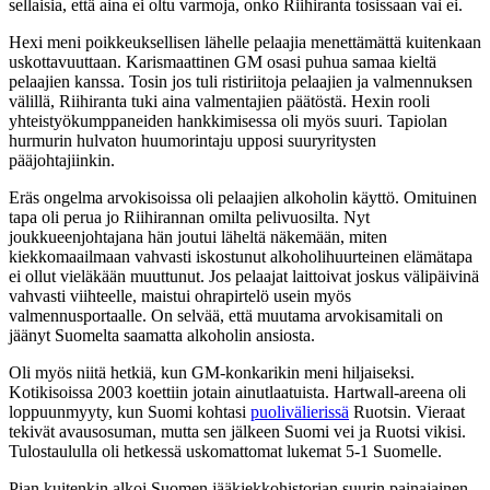
sellaisia, että aina ei oltu varmoja, onko Riihiranta tosissaan vai ei.
Hexi meni poikkeuksellisen lähelle pelaajia menettämättä kuitenkaan
uskottavuuttaan. Karismaattinen GM osasi puhua samaa kieltä
pelaajien kanssa. Tosin jos tuli ristiriitoja pelaajien ja valmennuksen
välillä, Riihiranta tuki aina valmentajien päätöstä. Hexin rooli
yhteistyökumppaneiden hankkimisessa oli myös suuri. Tapiolan
hurmurin hulvaton huumorintaju upposi suuryritysten
pääjohtajiinkin.
Eräs ongelma arvokisoissa oli pelaajien alkoholin käyttö. Omituinen
tapa oli perua jo Riihirannan omilta pelivuosilta. Nyt
joukkueenjohtajana hän joutui läheltä näkemään, miten
kiekkomaailmaan vahvasti iskostunut alkoholihuurteinen elämätapa
ei ollut vieläkään muuttunut. Jos pelaajat laittoivat joskus välipäivinä
vahvasti viihteelle, maistui ohrapirtelö usein myös
valmennusportaalle. On selvää, että muutama arvokisamitali on
jäänyt Suomelta saamatta alkoholin ansiosta.
Oli myös niitä hetkiä, kun GM-konkarikin meni hiljaiseksi.
Kotikisoissa 2003 koettiin jotain ainutlaatuista. Hartwall-areena oli
loppuunmyyty, kun Suomi kohtasi
puolivälierissä
Ruotsin. Vieraat
tekivät avausosuman, mutta sen jälkeen Suomi vei ja Ruotsi vikisi.
Tulostaululla oli hetkessä uskomattomat lukemat 5-1 Suomelle.
Pian kuitenkin alkoi Suomen jääkiekkohistorian suurin painajainen.