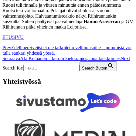
Ruotsi tuli rinnalle ja viitisen minuuttia ennen päätössummeria
Ruotsi teki voittomaalin. Pelaajat olivat shokissa, samoin
valmennusjohto. Halvaantumisreaktio näkyi Riihirannankin
kasvoilta. Siihen päättyivät päävalmentaja
Hannu Aravirran
ja GM
Riihirannan pitkä yhteinen matka Leijonissa.
ETUSIVU
Prev
Edellinen
Sveitsi ei ole tarkoitettu vellihousuille – pummista voi
tulla sankari yhdessä yössä.
Seuraava
Aki Keinänen – kerran kiekkomies, aina kiekkomies
Next
Search for:
Search Button
Yhteistyössä