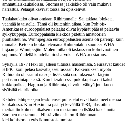
ammattilaiskaukaloissa. Suomessa jääkiekko oli vain mukava
harrastus. Pelaajat kävivät töissä tai opiskelivat.
Taalakaukalot olivat omiaan Riihirannalle. Sai taklata, blokata,
vääntää ja taistella. Tämä oli kuitenkin aikaa, kun Pohjois-
Amerikassa eurooppalaiset pelaajat olivat kypärät päässä pelaavia
sylkykuppeja. Eurooppalaista kiekkoa pidetiin amatöörien
puuhasteluna. Winnipegissä eurooppalaisten asema oli parempi kuin
muualla. Ketolan houkuttelemana Riihirantakin suuntasi WHA-
liigaan ja Winnipegiin. Molemmilla oli taskussaan kolmivuotinen
sopimus. Yhdellä kaudella irtosi arvokas WHA-mestaruus.
Syksyllä 1977 Hexi oli jälleen tutuissa maisemissa. Seuraavat kaudet
HIFK-ikoni pelasi kasvattajaseurassaan. Kokemuksen myötä
Riihiranta oli saanut natsoja lisää, siitä osoituksena C-kirjain
peliasun rintapielessä. Kun hierakisessa pukukopissa oli kaksi
kukkopoikaa, Hagman ja Riihiranta, ei voitu välttyä joukkueen
sisäisiltä ristiriidoilta.
Kahden tähtipelaajan keskinäiset pullistelut eivät haitanneet menoa
kaukalossa. Kun Hexin ura päättyi keväällä 1983, tilastoihin
merkattiin kolmen aikaisemman mestaruuden lisäksi kaksi uutta
Suomen mestaruutta. Niistä viimeisin on Riihirannan
kiekkohistorian eräs ikimuistoisimmista.