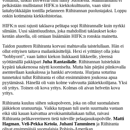
voittanut, tuskin Breweria olisi nähty Suomessa. Maailmantähti ei
pelkästään mullistanut HIFK:n kiekkokulttuurin, vaan siirsi
laitahyökkääjän tontilla pelanneen Riihirannan puolustajaksi. Loppu
onkin kotimaista kiekkohistoriaa.
HIFK:n uusi rajusti taklaava pelitapa sopi Riihirannalle kuin nyrkki
silmään. Uusi sääntöuudistus, joka mahdollisti taklaukset koko
kentän alueella, oli omiaan lisäämään HIFK:n ronskia mainetta.
Taidon puutteen Riihiranta korvasi mahtavalla taistelullaan. Hän ei
ollut erityisen taitava mailankäsittelijä. Hexi ei yrittänyt olla joku
”bobbyorri”, vaan laittoi kiekon liukkaasti liikkeelle, yleensä
syöttämällä pakkipari
Juha Rantasilalle
. Riihirannan luistelukin
kypärä takakenossa näytti koomiselta. Mutta hän pärjäsi piinkovalla
asenteellaan kaukalossa ja hankki arvostusta. Hurjana soturina
tunnetuksi tullut Riihiranta ei ollut ensimmäisten joukossa apua
pyytämässä. Hänellä oli vain kolme vahvuutta jääkiekkoilijana. Yksi
oli yritys. Toinen oli kova yritys. Kolmas oli aivan helvetin kova
yritys.
Riihiranta kuuluu siihen sukupolveen, joka on ollut suomalaisen
jääkiekon uranuurtaja. Vaikka turpaan tuli usein suurmaita vastaan
eikä sitä kauan kaivattua arvokisamitaliakaan tullut, raivasi
Riihiranta pelikavereineen tietä tuleville pelaajasukupolville.
Matti
Hagman
,
Veli-Pekka Ketola
,
Juhani Tamminen
ja Riihiranta
olivat ensimmäisiä suomalaisia Pohjois-Amerikan