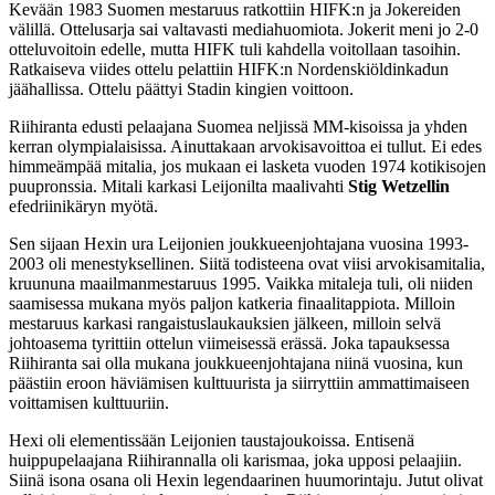
Kevään 1983 Suomen mestaruus ratkottiin HIFK:n ja Jokereiden
välillä. Ottelusarja sai valtavasti mediahuomiota. Jokerit meni jo 2-0
otteluvoitoin edelle, mutta HIFK tuli kahdella voitollaan tasoihin.
Ratkaiseva viides ottelu pelattiin HIFK:n Nordenskiöldinkadun
jäähallissa. Ottelu päättyi Stadin kingien voittoon.
Riihiranta edusti pelaajana Suomea neljissä MM-kisoissa ja yhden
kerran olympialaisissa. Ainuttakaan arvokisavoittoa ei tullut. Ei edes
himmeämpää mitalia, jos mukaan ei lasketa vuoden 1974 kotikisojen
puupronssia. Mitali karkasi Leijonilta maalivahti
Stig Wetzellin
efedriinikäryn myötä.
Sen sijaan Hexin ura Leijonien joukkueenjohtajana vuosina 1993-
2003 oli menestyksellinen. Siitä todisteena ovat viisi arvokisamitalia,
kruununa maailmanmestaruus 1995. Vaikka mitaleja tuli, oli niiden
saamisessa mukana myös paljon katkeria finaalitappiota. Milloin
mestaruus karkasi rangaistuslaukauksien jälkeen, milloin selvä
johtoasema tyrittiin ottelun viimeisessä erässä. Joka tapauksessa
Riihiranta sai olla mukana joukkueenjohtajana niinä vuosina, kun
päästiin eroon häviämisen kulttuurista ja siirryttiin ammattimaiseen
voittamisen kulttuuriin.
Hexi oli elementissään Leijonien taustajoukoissa. Entisenä
huippupelaajana Riihirannalla oli karismaa, joka upposi pelaajiin.
Siinä isona osana oli Hexin legendaarinen huumorintaju. Jutut olivat