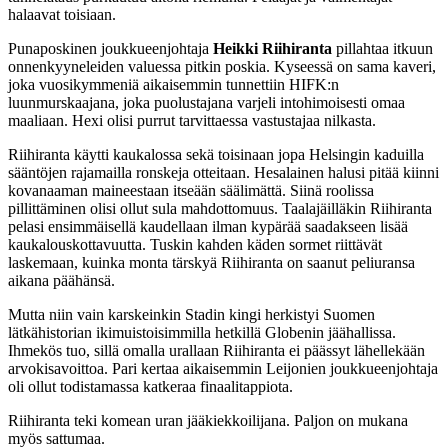
halaavat toisiaan.
Punaposkinen joukkueenjohtaja
Heikki Riihiranta
pillahtaa itkuun
onnenkyyneleiden valuessa pitkin poskia. Kyseessä on sama kaveri,
joka vuosikymmeniä aikaisemmin tunnettiin HIFK:n
luunmurskaajana, joka puolustajana varjeli intohimoisesti omaa
maaliaan. Hexi olisi purrut tarvittaessa vastustajaa nilkasta.
Riihiranta käytti kaukalossa sekä toisinaan jopa Helsingin kaduilla
sääntöjen rajamailla ronskeja otteitaan. Hesalainen halusi pitää kiinni
kovanaaman maineestaan itseään säälimättä. Siinä roolissa
pillittäminen olisi ollut sula mahdottomuus. Taalajäilläkin Riihiranta
pelasi ensimmäisellä kaudellaan ilman kypärää saadakseen lisää
kaukalouskottavuutta. Tuskin kahden käden sormet riittävät
laskemaan, kuinka monta tärskyä Riihiranta on saanut peliuransa
aikana päähänsä.
Mutta niin vain karskeinkin Stadin kingi herkistyi Suomen
lätkähistorian ikimuistoisimmilla hetkillä Globenin jäähallissa.
Ihmekös tuo, sillä omalla urallaan Riihiranta ei päässyt lähellekään
arvokisavoittoa. Pari kertaa aikaisemmin Leijonien joukkueenjohtaja
oli ollut todistamassa katkeraa finaalitappiota.
Riihiranta teki komean uran jääkiekkoilijana. Paljon on mukana
myös sattumaa.