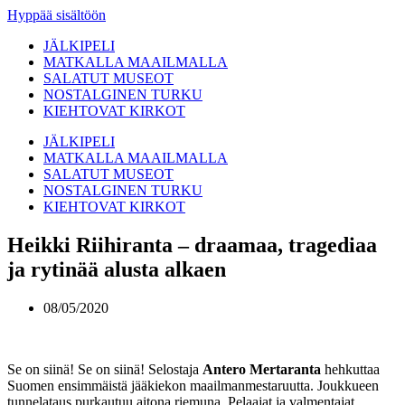
Hyppää sisältöön
JÄLKIPELI
MATKALLA MAAILMALLA
SALATUT MUSEOT
NOSTALGINEN TURKU
KIEHTOVAT KIRKOT
JÄLKIPELI
MATKALLA MAAILMALLA
SALATUT MUSEOT
NOSTALGINEN TURKU
KIEHTOVAT KIRKOT
Heikki Riihiranta – draamaa, tragediaa
ja rytinää alusta alkaen
08/05/2020
Se on siinä! Se on siinä! Selostaja
Antero Mertaranta
hehkuttaa
Suomen ensimmäistä jääkiekon maailmanmestaruutta. Joukkueen
tunnelataus purkautuu aitona riemuna. Pelaajat ja valmentajat