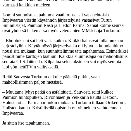
varmasti kaikkien mieleen.
Isompi suunnistustapahtuma vaatii runsaasti vapaaehtoisia.
Impivaaran viestin käytännön järjestelyistä vastasivat Turun
Suunnistajat, Paimion Rasti ja Liedon Parma. Samat kolme seuraa
ovat yhdessä hakemassa myös veteraanien MM-kisoja Turkuun.
– Ehdotukseni sai heti vastakaikua. Kaikki halusivat tulla mukaan
järjestelyihin. Käytännössä järjestelyaika oli lyhyt ja kunnianhimo
nousi sitä mukaan, kun suunnittelimme tätä tapahtumaa. Esimerkiksi
panostimme karttojen laatuun. Kaikkia suunnistajia on mahdollisuus
seurata GPS-laitteella. Kilpailua selostuksineen voi myös seurata
läpi yön nettiTV:n välityksellä.
Reitti Sauvosta Turkuun ei kulje pääteitä pitkin, vaan
mahdollisimman paljon metsissä.
– Muutama lyhyt pätkä on asfalttitietä. Sauvosta reitti kulkee
Paimion hiihtoputken, Rivonmäen ja Veikkarin kautta Lietoon.
Halusin ottaa Parmaharjunkin mukaan. Turkuun tullaan Orikedon ja
Halisten kautta. Kristillisellä opistolla on viimeinen vaihto ennen
Impivaaraa.
Ja sitten itse tapahtumaan.