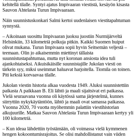
kehitellä tilalle. Syntyi ajatus Impivaaran viestistä, kesäyön kisasta
Sauvon Ahtelasta Turun Impivaaraan.
Näin suunnistuskonkari Salmi kertoi uudenlaisen viestitapahtuman
synnystä.
– Aikoinaan suosittu Impivaaran juoksu juostiin Nurmijärveltä
Helsinkiin, 33 kilometriä polkuja pitkin. Kaikki Suomen huiput
olivat mukana. Turun Impivaara sopii hyvin Seitsemän veljestä –
teemaan. Olin jo aikaisemmin miettinyt tällaista
suunnistustapahtumaa, mutta nyt koronan ansiosta idea tuli
ajankohtaiseksi. Aikuisikäisille suunnistajille Jukolan viesti on
tärkein syy, miksi useimmat haluavat harjoitella. Tiomila on toinen.
Piti keksiä korvaavaa tilalle.
Jukolan viestin historia alkaa vuodesta 1949. Aluksi suunnistettiin
paikasta A paikkaan B. Eli lähtö ja maali sijaitsivat eri paikassa.
Vielä seuraavana vuonna oli käytössä sama järjestelmä, kunnes
siirryttiin nykykäytäntöön, lähtö ja maali ovat samassa paikassa.
Vuonna 2020, 70 vuotta myöhemmin palattiin viestihistorian
alkujuurille. Matkaa Sauvon Ahtelasta Turun Impivaaraan kertyy yli
100 kilometriä.
– Kun ideaa lähdettiin työstämään, oli voimassa vielä kymmenen
hengen kokoontumisrajoitus. Se olisi mahdollistanut vain viiden