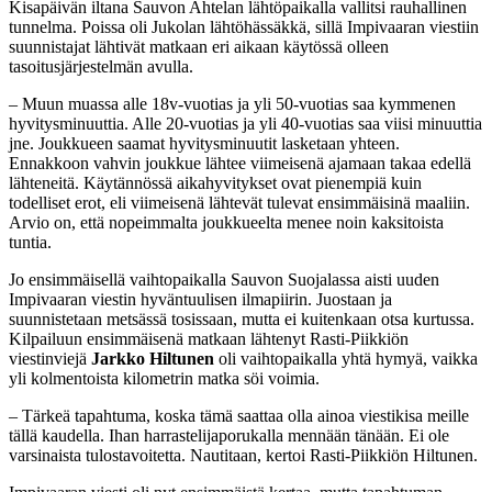
Kisapäivän iltana Sauvon Ahtelan lähtöpaikalla vallitsi rauhallinen
tunnelma. Poissa oli Jukolan lähtöhässäkkä, sillä Impivaaran viestiin
suunnistajat lähtivät matkaan eri aikaan käytössä olleen
tasoitusjärjestelmän avulla.
– Muun muassa alle 18v-vuotias ja yli 50-vuotias saa kymmenen
hyvitysminuuttia. Alle 20-vuotias ja yli 40-vuotias saa viisi minuuttia
jne. Joukkueen saamat hyvitysminuutit lasketaan yhteen.
Ennakkoon vahvin joukkue lähtee viimeisenä ajamaan takaa edellä
lähteneitä. Käytännössä aikahyvitykset ovat pienempiä kuin
todelliset erot, eli viimeisenä lähtevät tulevat ensimmäisinä maaliin.
Arvio on, että nopeimmalta joukkueelta menee noin kaksitoista
tuntia.
Jo ensimmäisellä vaihtopaikalla Sauvon Suojalassa aisti uuden
Impivaaran viestin hyväntuulisen ilmapiirin. Juostaan ja
suunnistetaan metsässä tosissaan, mutta ei kuitenkaan otsa kurtussa.
Kilpailuun ensimmäisenä matkaan lähtenyt Rasti-Piikkiön
viestinviejä
Jarkko Hiltunen
oli vaihtopaikalla yhtä hymyä, vaikka
yli kolmentoista kilometrin matka söi voimia.
– Tärkeä tapahtuma, koska tämä saattaa olla ainoa viestikisa meille
tällä kaudella. Ihan harrastelijaporukalla mennään tänään. Ei ole
varsinaista tulostavoitetta. Nautitaan, kertoi Rasti-Piikkiön Hiltunen.