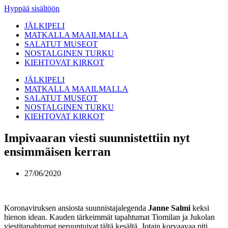
Hyppää sisältöön
JÄLKIPELI
MATKALLA MAAILMALLA
SALATUT MUSEOT
NOSTALGINEN TURKU
KIEHTOVAT KIRKOT
JÄLKIPELI
MATKALLA MAAILMALLA
SALATUT MUSEOT
NOSTALGINEN TURKU
KIEHTOVAT KIRKOT
Impivaaran viesti suunnistettiin nyt
ensimmäisen kerran
27/06/2020
Koronaviruksen ansiosta suunnistajalegenda
Janne Salmi
keksi
hienon idean. Kauden tärkeimmät tapahtumat Tiomilan ja Jukolan
viestitapahtumat peruuntuivat tältä kesältä. Jotain korvaavaa piti