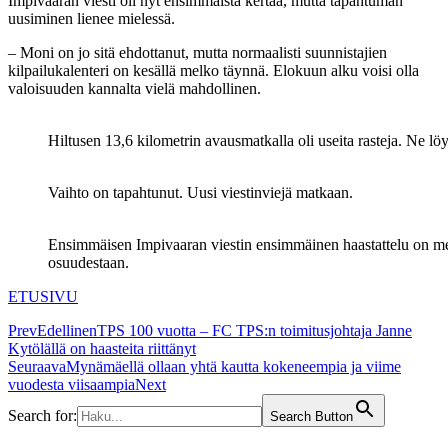
Impivaaran viesti oli nyt ensimmäistä kertaa, mutta tapahtuman
uusiminen lienee mielessä.
– Moni on jo sitä ehdottanut, mutta normaalisti suunnistajien
kilpailukalenteri on kesällä melko täynnä. Elokuun alku voisi olla
valoisuuden kannalta vielä mahdollinen.
Hiltusen 13,6 kilometrin avausmatkalla oli useita rasteja. Ne l
Vaihto on tapahtunut. Uusi viestinviejä matkaan.
Ensimmäisen Impivaaran viestin ensimmäinen haastattelu on me
osuudestaan.
ETUSIVU
Prev
Edellinen
TPS 100 vuotta – FC TPS:n toimitusjohtaja Janne
Kytölällä on haasteita riittänyt
Seuraava
Mynämäellä ollaan yhtä kautta kokeneempia ja viime
vuodesta viisaampia
Next
Search for:
Search Button