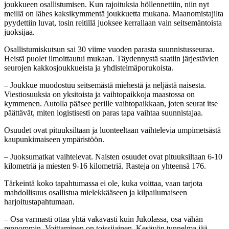
joukkueen osallistumisen. Kun rajoituksia höllennettiin, niin nyt
meillä on lähes kaksikymmentä joukkuetta mukana. Maanomistajilta
pyydettiin luvat, tosin reitillä juoksee kerrallaan vain seitsemäntoista
juoksijaa.
Osallistumiskutsun sai 30 viime vuoden parasta suunnistusseuraa.
Heistä puolet ilmoittautui mukaan. Täydennystä saatiin järjestävien
seurojen kakkosjoukkueista ja yhdistelmäporukoista.
– Joukkue muodostuu seitsemästä miehestä ja neljästä naisesta.
Viestiosuuksia on yksitoista ja vaihtopaikkoja maastossa on
kymmenen. Autolla pääsee perille vaihtopaikkaan, joten seurat itse
päättävät, miten logistisesti on paras tapa vaihtaa suunnistajaa.
Osuudet ovat pituuksiltaan ja luonteeltaan vaihtelevia umpimetsästä
kaupunkimaiseen ympäristöön.
– Juoksumatkat vaihtelevat. Naisten osuudet ovat pituuksiltaan 6-10
kilometriä ja miesten 9-16 kilometriä. Rasteja on yhteensä 176.
Tärkeintä koko tapahtumassa ei ole, kuka voittaa, vaan tarjota
mahdollisuus osallistua mielekkääseen ja kilpailumaiseen
harjoitustapahtumaan.
– Osa varmasti ottaa yhtä vakavasti kuin Jukolassa, osa vähän
rennommin. Voittaminen on toissijainen. Kesäyön tunnelma jää