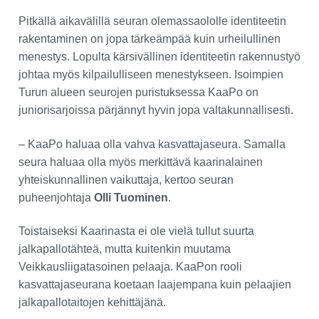
Pitkällä aikavälillä seuran olemassaololle identiteetin
rakentaminen on jopa tärkeämpää kuin urheilullinen
menestys. Lopulta kärsivällinen identiteetin rakennustyö
johtaa myös kilpailulliseen menestykseen. Isoimpien
Turun alueen seurojen puristuksessa KaaPo on
juniorisarjoissa pärjännyt hyvin jopa valtakunnallisesti.
– KaaPo haluaa olla vahva kasvattajaseura. Samalla
seura haluaa olla myös merkittävä kaarinalainen
yhteiskunnallinen vaikuttaja, kertoo seuran
puheenjohtaja
Olli Tuominen
.
Toistaiseksi Kaarinasta ei ole vielä tullut suurta
jalkapallotähteä, mutta kuitenkin muutama
Veikkausliigatasoinen pelaaja. KaaPon rooli
kasvattajaseurana koetaan laajempana kuin pelaajien
jalkapallotaitojen kehittäjänä.