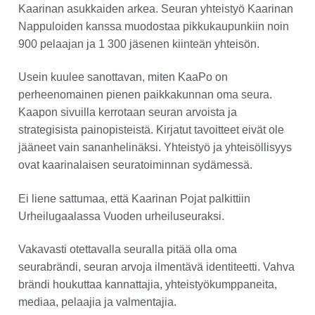
Kaarinan asukkaiden arkea. Seuran yhteistyö Kaarinan
Nappuloiden kanssa muodostaa pikkukaupunkiin noin
900 pelaajan ja 1 300 jäsenen kiinteän yhteisön.
Usein kuulee sanottavan, miten KaaPo on
perheenomainen pienen paikkakunnan oma seura.
Kaapon sivuilla kerrotaan seuran arvoista ja
strategisista painopisteistä. Kirjatut tavoitteet eivät ole
jääneet vain sananhelinäksi. Yhteistyö ja yhteisöllisyys
ovat kaarinalaisen seuratoiminnan sydämessä.
Ei liene sattumaa, että Kaarinan Pojat palkittiin
Urheilugaalassa Vuoden urheiluseuraksi.
Vakavasti otettavalla seuralla pitää olla oma
seurabrändi, seuran arvoja ilmentävä identiteetti. Vahva
brändi houkuttaa kannattajia, yhteistyökumppaneita,
mediaa, pelaajia ja valmentajia.