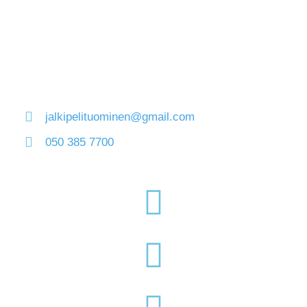
jalkipelituominen@gmail.com
050 385 7700