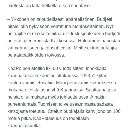
mielestä on tällä hetkellä oikea sarjataso.
– Ykkönen on taloudellisesti epärealistinen. Budjetti
pitäisi olla nykyiseen verrattuna moninkertainen. Nyt
pelaajille ei makseta mitään. Edustusjoukkueen budjetti
on eräs pienemmistä Kakkosessa. Haluamme panostaa
valmennukseen ja olosuhteisiin. Meille ei tule pelaajia
pelaajapalkkioiden toivossa.
KaaPo perustettiin liki 60 vuotta sitten. Innokkaita
kaarinalaisia kokoontui lokakuussa 1958 Ylikylän
koulun voimistelusaliin. Moni perustamiskokouksessa
mukana olleista asuu yhä Kaarinassa. Saattaapa joku
heistä ollut mukana myös juhlaottelussa. Ainakin
puheenjohtaja Tuomisen toive useammasta sadasta
katsojasta toteutuu. Ottelun puoliajalla kahvijono on 100
metriä pitkä. KaaPolaisuus on todellakin
kaarinalaisuutta.