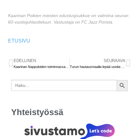
Kaarinan Poikien miesten edustusjoukkue on valmiina seuran
60-vuotisjuhlaotteluun. Vastustaja on FC Jazz Porista.
ETUSIVU
EDELLINEN
SEURAAVA
Kaarinan Nappuloiden toiminnassa on mukana satoja naperoikäisiä
Turun hautausmaalla lepää useita urheilulegendoja
Search
SEARCH
for:
BUTTON
Yhteistyössä