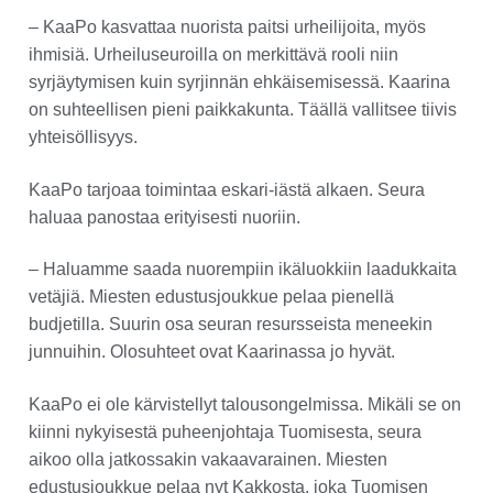
– KaaPo kasvattaa nuorista paitsi urheilijoita, myös
ihmisiä. Urheiluseuroilla on merkittävä rooli niin
syrjäytymisen kuin syrjinnän ehkäisemisessä. Kaarina
on suhteellisen pieni paikkakunta. Täällä vallitsee tiivis
yhteisöllisyys.
KaaPo tarjoaa toimintaa eskari-iästä alkaen. Seura
haluaa panostaa erityisesti nuoriin.
– Haluamme saada nuorempiin ikäluokkiin laadukkaita
vetäjiä. Miesten edustusjoukkue pelaa pienellä
budjetilla. Suurin osa seuran resursseista meneekin
junnuihin. Olosuhteet ovat Kaarinassa jo hyvät.
KaaPo ei ole kärvistellyt talousongelmissa. Mikäli se on
kiinni nykyisestä puheenjohtaja Tuomisesta, seura
aikoo olla jatkossakin vakaavarainen. Miesten
edustusjoukkue pelaa nyt Kakkosta, joka Tuomisen