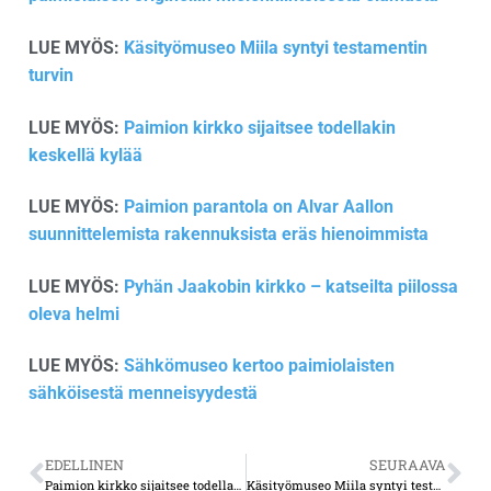
LUE MYÖS:
Käsityömuseo Miila syntyi testamentin
turvin
LUE MYÖS:
Paimion kirkko sijaitsee todellakin
keskellä kylää
LUE MYÖS:
Paimion parantola on Alvar Aallon
suunnittelemista rakennuksista eräs hienoimmista
LUE MYÖS:
Pyhän Jaakobin kirkko – katseilta piilossa
oleva helmi
LUE MYÖS:
Sähkömuseo kertoo paimiolaisten
sähköisestä menneisyydestä
EDELLINEN
SEURAAVA
Paimion kirkko sijaitsee todellakin keskellä kylää
Käsityömuseo Miila syntyi testamentin turvin