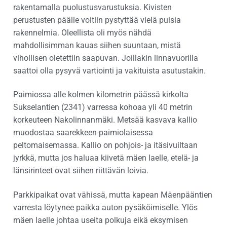
rakentamalla puolustusvarustuksia. Kivisten
perustusten päälle voitiin pystyttää vielä puisia
rakennelmia. Oleellista oli myös nähdä
mahdollisimman kauas siihen suuntaan, mistä
vihollisen oletettiin saapuvan. Joillakin linnavuorilla
saattoi olla pysyvä vartiointi ja vakituista asutustakin.
Paimiossa alle kolmen kilometrin päässä kirkolta
Sukselantien (2341) varressa kohoaa yli 40 metrin
korkeuteen Nakolinnanmäki. Metsää kasvava kallio
muodostaa saarekkeen paimiolaisessa
peltomaisemassa. Kallio on pohjois- ja itäsivuiltaan
jyrkkä, mutta jos haluaa kiivetä mäen laelle, etelä- ja
länsirinteet ovat siihen riittävän loivia.
Parkkipaikat ovat vähissä, mutta kapean Mäenpääntien
varresta löytynee paikka auton pysäköimiselle. Ylös
mäen laelle johtaa useita polkuja eikä eksymisen