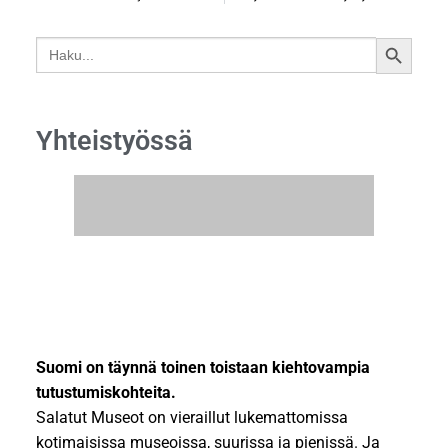
Search
SEARCH
for:
BUTTON
Yhteistyössä
Suomi on täynnä toinen toistaan kiehtovampia
tutustumiskohteita.
Salatut Museot on vieraillut lukemattomissa
kotimaisissa museoissa, suurissa ja pienissä. Ja