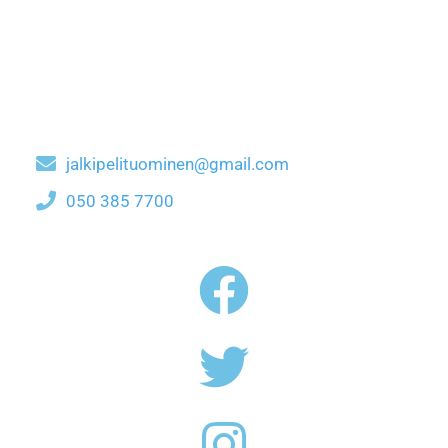
jalkipelituominen@gmail.com
050 385 7700