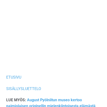
ETUSIVU
SISÄLLYSLUETTELO
LUE MYÖS:
August Pyölniitun museo kertoo
paimiolaisen originellin mielenkiintoisesta elämästä