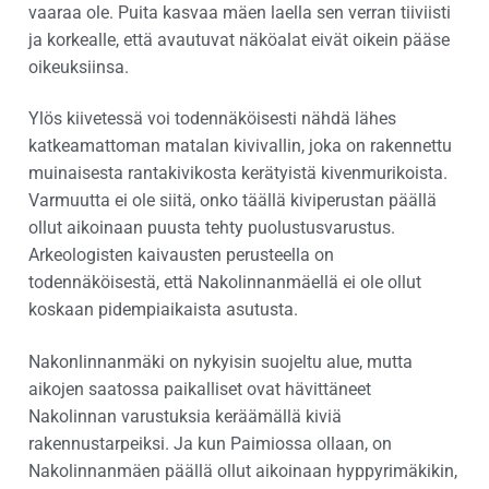
vaaraa ole. Puita kasvaa mäen laella sen verran tiiviisti
ja korkealle, että avautuvat näköalat eivät oikein pääse
oikeuksiinsa.
Ylös kiivetessä voi todennäköisesti nähdä lähes
katkeamattoman matalan kivivallin, joka on rakennettu
muinaisesta rantakivikosta kerätyistä kivenmurikoista.
Varmuutta ei ole siitä, onko täällä kiviperustan päällä
ollut aikoinaan puusta tehty puolustusvarustus.
Arkeologisten kaivausten perusteella on
todennäköisestä, että Nakolinnanmäellä ei ole ollut
koskaan pidempiaikaista asutusta.
Nakonlinnanmäki on nykyisin suojeltu alue, mutta
aikojen saatossa paikalliset ovat hävittäneet
Nakolinnan varustuksia keräämällä kiviä
rakennustarpeiksi. Ja kun Paimiossa ollaan, on
Nakolinnanmäen päällä ollut aikoinaan hyppyrimäkikin,