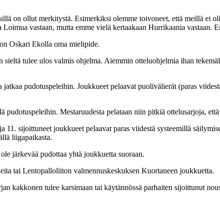
illä on ollut merkitystä. Esimerkiksi olemme toivoneet, että meillä ei o
a Loimua vastaan, mutta emme vielä kertaakaan Hurrikaania vastaan. En o
on Oskari Ekolla oma mielipide.
 sieltä tulee ulos valmis ohjelma. Aiemmin otteluohjelmia ihan tekemäll
tkaa pudotuspeleihin. Joukkueet pelaavat puolivälierät (paras viidestä) p
 pudotuspeleihin. Mestaruudesta pelataan niin pitkiä ottelusarjoja, että si
a 11. sijoittuneet joukkueet pelaavat paras viidestä systeemillä säilymise
lä liigapaikasta.
ei ole järkevää pudottaa yhtä joukkuetta suoraan.
ueita tai Lentopalloliiton valmennuskeskuksen Kuortaneen joukkuetta.
rjan kakkonen tulee karsimaan tai käytännössä parhaiten sijoittunut no