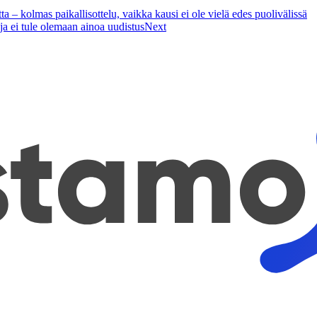
– kolmas paikallisottelu, vaikka kausi ei ole vielä edes puolivälissä
ja ei tule olemaan ainoa uudistus
Next