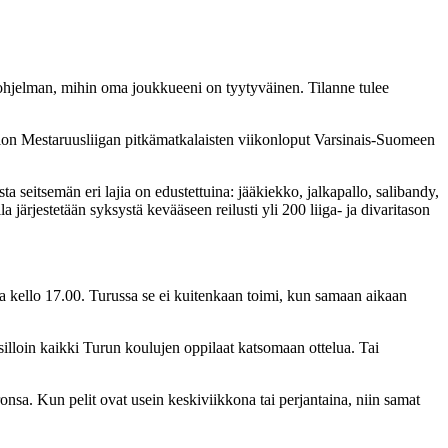
 ohjelman, mihin oma joukkueeni on tyytyväinen. Tilanne tulee
lon Mestaruusliigan pitkämatkalaisten viikonloput Varsinais-Suomeen
sta seitsemän eri lajia on edustettuina: jääkiekko, jalkapallo, salibandy,
a järjestetään syksystä kevääseen reilusti yli 200 liiga- ja divaritason
ina kello 17.00. Turussa se ei kuitenkaan toimi, kun samaan aikaan
illoin kaikki Turun koulujen oppilaat katsomaan ottelua. Tai
sa. Kun pelit ovat usein keskiviikkona tai perjantaina, niin samat