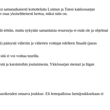
lisi samanaikaisesti kotiotteluita Loimun ja Tuton kakkossarjan
saa yksiselitteisesti kertoa, miksi näin on.
ä tehtiin, mutta nykyään samanlaisia resursseja ei enää ole ja ohjelmat
ääsystä välieriin ja välierien voittajat edelleen finaalit (paras
tä ei voi voittaa tuurilla.
stä ja karsintoihin joutumisesta. Ykkössarjan mestari ja liigan
usuoikeuden omaava joukkue. Eli lentopallossa farmijoukkuekaan ei