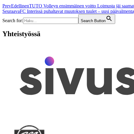
Prev
Edellinen
TUTO Volleyn ensimmäinen voitto Loimusta jäi saamatta 
Seuraava
FC Interissä puhaltavat muutoksen tuulet – uusi päävalmenta
Search for:
Search Button
Yhteistyössä