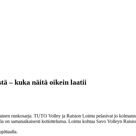
ä – kuka näitä oikein laatii
inen runkosarja. TUTO Volley ja Raision Loimu pelasivat jo kolmannen j
lla on samanaikaisesti kotiottelunsa. Loimu kohtaa Savo Volleyn Raisi
ittaalla.