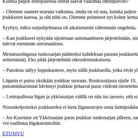
Kuinka paljon lentopallossa seurat saavat vaikuttaa ottelupäiviin?
– Olemme saaneet seurana vaikuttaa, mutta on eri asia, kuinka paljon s
joukkueen kanssa, ja silti niitä on. Olemme pelanneet nyt kolme kerta
Syyhyn, miksi sarjaohjelmassa oli aikaisemmin vähemmän ongelmia, 
– Kun joukkueet nykyään sijoitetaan automaattiseen järjestelmään, niin
tulevat enemmän automaationa.
Mestaruusliigassa runkosarjan päätteeksi kahdeksan parasta joukkuetta ja
seitsemästä). Eko pitää järjestelmää oikeudenmukaisena.
– Panoksia säilyy loppukauteen, myös niillä joukkueilla, jotka eivät yllä
Liigasta ei putoa yksikään joukkue suoraan. Runkosarjassa sijalle 10. j
putoamiskarsinnat hävinnyt joukkue pelaavat paras viidestä menetelmäl
– Lentopallossa liigan ja ykkössarjan välillä on niin iso tasoero, että 
Nousukelpoiseksi joukkueeksi ei lueta liigaseurojen omia farmijoukk
– Jos Kuortane on Ykkössarjan paras joukkue runkosarjan jälkeen, sa
voi osallistua liigakarsintoihin.
ETUSIVU