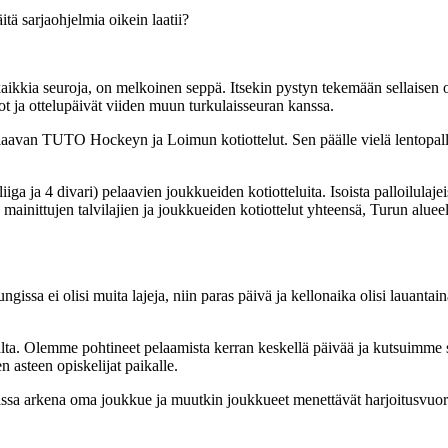
itä sarjaohjelmia oikein laatii?
kaikkia seuroja, on melkoinen seppä. Itsekin pystyn tekemään sellaisen
ot ja ottelupäivät viiden muun turkulaisseuran kanssa.
laavan TUTO Hockeyn ja Loimun kotiottelut. Sen päälle vielä lentopal
iiga ja 4 divari) pelaavien joukkueiden kotiotteluita. Isoista palloilulajei
 mainittujen talvilajien ja joukkueiden kotiottelut yhteensä, Turun alueell
gissa ei olisi muita lajeja, niin paras päivä ja kellonaika olisi lauanta
lta. Olemme pohtineet pelaamista kerran keskellä päivää ja kutsuimme s
 asteen opiskelijat paikalle.
ssa arkena oma joukkue ja muutkin joukkueet menettävät harjoitusvuoron