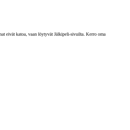
nat eivät katoa, vaan löytyvät Jälkipeli-sivuilta. Kerro oma