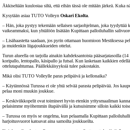
Äkkiseltään kuulostaa siltä, että eihän tässä ole mitään järkeä. Kuka nä
Kysytään asiaa TUTO Volleyn
Oskari Ekolta
.
– Hän, joka pystyy tekemään sellaisen sarjaohjelman, joka tyydyttää 
vaikeammaksi, kun yhtälöön lisätään Kupittaan palloiluhallin salivuor
– Lisähaastetta saadaan, jos pyrin ottamaan huomioon Mestiksessa pe
ja muidenkin liigajoukkueiden ottelut.
Turun alueella on tarjolla ainakin kahdeksantoista pääsarjatasoilla (14 l
koripallo, lentopallo, käsipallo ja futsal. Kun lasketaan kaikkien edellä
ottelutapahtumaa. Päällekkäisyyksiä tulee pakostakin.
Mikä olisi TUTO Volleylle paras pelipäivä ja kellonaika?
– Käytännössä Turussa ei ole yhtä selvää parasta pelipäivää. Jos kaupun
pelaa moni muukin joukkue.
– Keskiviikkopelit ovat toimineet hyvin etenkin yritysmaailman kanna
pelaisimme myöhemmin iltapäivällä ja kutsuisimme silloin kaikki toisen
– Turussa on myös se ongelma, kun pelaamalla Kupittaan palloiluhalli
harjoitusvuorot katoavat aina samoilta joukkueilta.