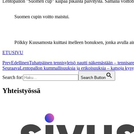
Lentopallon ”Suomen cup” kaipaa pikaista päivitystä. Samalla voittobon
Suomen cupin voitto maistui.
Pölkky Kuusamosta kuittasi itselleen bonuksen, jonka avulla ai
ETUSIVU
Prev
Edellinen
Tuhatpäinen tennisyleisö nautti näkemästään – tennisare
Seuraava
Lentopallon kummallisuuksia ja erikoisuuksia – katsoja kysyy
Search for:
Search Button
Yhteistyössä