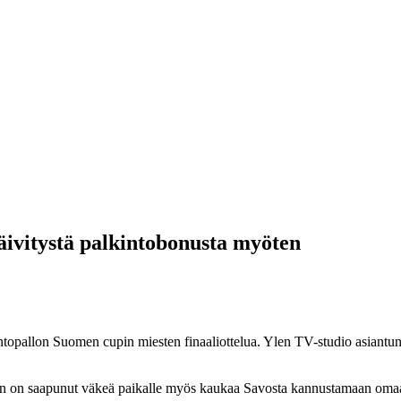
äivitystä palkintobonusta myöten
lentopallon Suomen cupin miesten finaaliottelua. Ylen TV-studio asiantu
aljon on saapunut väkeä paikalle myös kaukaa Savosta kannustamaan oma