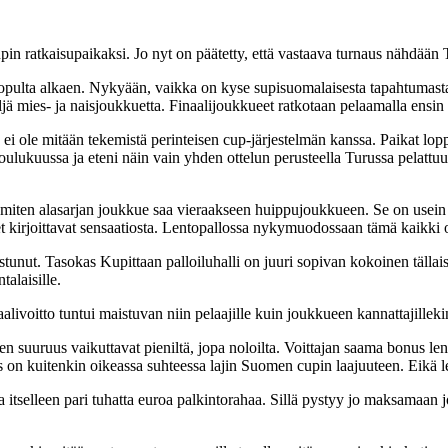
in ratkaisupaikaksi. Jo nyt on päätetty, että vastaava turnaus nähdää
opulta alkaen. Nykyään, vaikka on kyse supisuomalaisesta tapahtumasta,
jä mies- ja naisjoukkuetta. Finaalijoukkueet ratkotaan pelaamalla ensin 
ei ole mitään tekemistä perinteisen cup-järjestelmän kanssa. Paikat lop
ukuussa ja eteni näin vain yhden ottelun perusteella Turussa pelattuun 
u, miten alasarjan joukkue saa vieraakseen huippujoukkueen. Se on usei
et kirjoittavat sensaatiosta. Lentopallossa nykymuodossaan tämä kaikki o
nut. Tasokas Kupittaan palloiluhalli on juuri sopivan kokoinen tällais
alaisille.
naalivoitto tuntui maistuvan niin pelaajille kuin joukkueen kannattajille
uuruus vaikuttavat pieniltä, jopa noloilta. Voittajan saama bonus len
on kuitenkin oikeassa suhteessa lajin Suomen cupin laajuuteen. Eikä l
a itselleen pari tuhatta euroa palkintorahaa. Sillä pystyy jo maksamaa