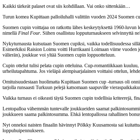
Kaikki tärkeät palaset ovat siis kohdillaan. Vai onko sittenkään…
Turun komea Kupittaan palloiluhalli valittiin vuoden 2024 Suomen cup
Suomen cupin voittajaa on ratkottu lähes keskeytyksettä 1960-luvun l
nimellä
Final Four
. Siihen osallistuu lopputurnaukseen selvinnyttä nel
Nykyturnausta kutsutaan Suomen cupiksi, vaikka todellisuudessa sillä 
Esimerkiksi Raision Loimu voitti Hurrikaani Loimaan viime vuoden joul
välierän), joukkue voi yltää Suomen cupin loppuotteluun.
Cupin ottelut tulisi pelata cupin otteluina. Cup-romantiikkaan kuulu
urheilutapahtuma. Jos vieläpä alempisarjalainen voittaisi ottelun, lehd
Omituisuudestaan huolimatta Kupittaan Suomen cup -turnaus oli onnistu
tarjolla runsaasti Turkuun pelejä katsomaan saapuville vieraspaikkakunt
Vaikka turnaus ei oikeasti täytä Suomen cupin todellisia kriteerejä, fi
Lentopalloa vähemmän tuntevalle joukkueiden saamat palkintosummien s
joukkueen saama palkintosumma. Ehkä lentopallossa rahallinen bonus 
Nyt onneksi naisten finaalin hävinnyt Pölkky Kuusamosta sai kuitattu
loppuhuipennukseen.