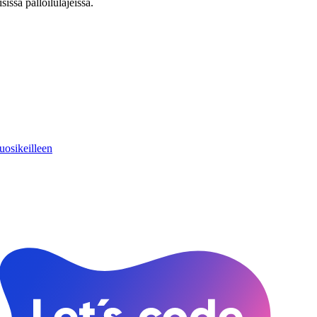
issa palloilulajeissa.
uosikeilleen