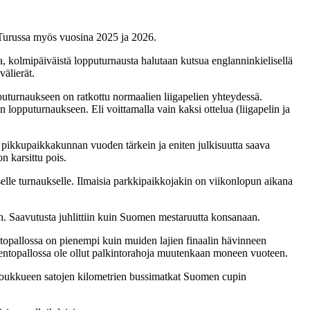
n Turussa myös vuosina 2025 ja 2026.
 kolmipäiväistä lopputurnausta halutaan kutsua englanninkielisellä
välierät.
puturnaukseen on ratkottu normaalien liigapelien yhteydessä.
lopputurnaukseen. Eli voittamalla vain kaksi ottelua (liigapelin ja
n pikkupaikkakunnan vuoden tärkein ja eniten julkisuutta saava
n karsittu pois.
elle turnaukselle. Ilmaisia parkkipaikkojakin on viikonlopun aikana
kin. Saavutusta juhlittiin kuin Suomen mestaruutta konsanaan.
topallossa on pienempi kuin muiden lajien finaalin hävinneen
entopallossa ole ollut palkintorahoja muutenkaan moneen vuoteen.
n joukkueen satojen kilometrien bussimatkat Suomen cupin