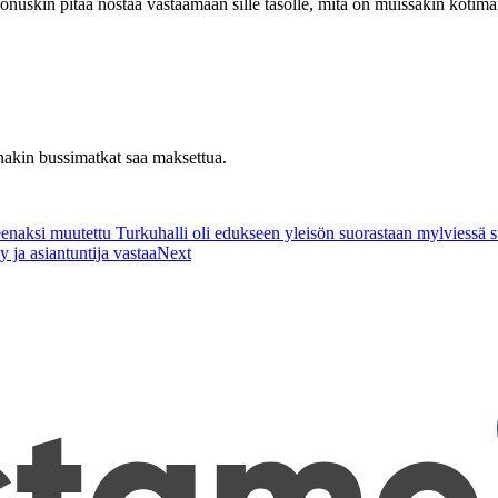
uskin pitää nostaa vastaamaan sille tasolle, mitä on muissakin kotimais
nakin bussimatkat saa maksettua.
enaksi muutettu Turkuhalli oli edukseen yleisön suorastaan mylviessä s
 ja asiantuntija vastaa
Next