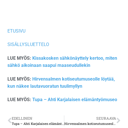
ETUSIVU
SISÄLLYSLUETTELO
LUE MYÖS:
Kissakosken sähkönäyttely kertoo, miten
sähkö aikoinaan saapui maaseudullekin
LUE MYÖS:
Hirvensalmen kotiseutumuseolle löytää,
kun näkee lautavuoratun tuulimyllyn
LUE MYÖS:
Tupa – Ahti Karjalaisen elämäntyömuseo
EDELLINEN
SEURAAVA
Tupa – Ahti Karjalaisen elämäntyömuseo
Hirvensalmen kotiseutumuseolle löytää, kun näkee lautavuoratun tuulimyllyn