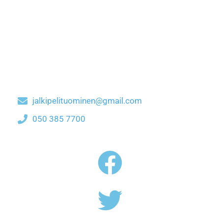
jalkipelituominen@gmail.com
050 385 7700