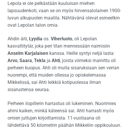
Lepola ei ole pelkästään kuuluisan miehen
lapsuudenkoti, vaan se on myös hirvensalolainen 1900-
luvun alkupuolen maatila. Nähtävänä olevat esineetkin
ovat Lepolan talon omia.
Ahdin äiti,
Lyydia
os.
Viherluoto
, oli Lepolan
kasvattitytär, joka peri tilan mennessään naimisiin
Anselm Karjalaisen
kanssa. Heille syntyi neljä lasta:
Arvo
,
Saara
,
Tekla
ja
Ahti
, joista viimeksi mainittu oli
perheen kuopus. Ahti oli muita sisaruksiaan sen verran
nuorempi, että muiden ollessa jo opiskelemassa
Mikkelissä, sai Ahti leikkiä kotipuolessa ilman
sisarustensa seuraa.
Perheen ilopillerin harrastus oli lukeminen. Nuorimies
ahmi kaiken, minkä käteensä sai. Ahti harrasti myös
omien juttujen kirjoittamista. 11-vuotiaana oli
lähdettävä 50 kilometrin päähän Mikkeliin oppikouluun.