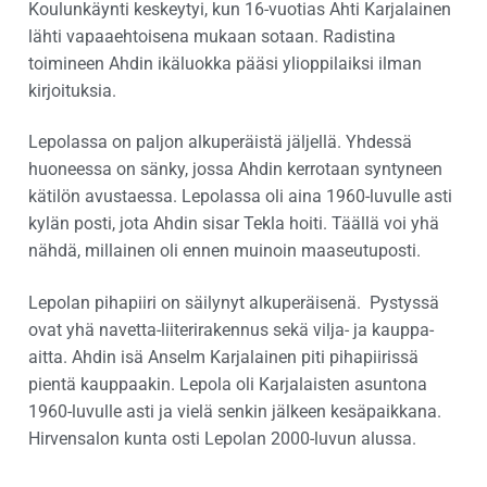
Koulunkäynti keskeytyi, kun 16-vuotias Ahti Karjalainen
lähti vapaaehtoisena mukaan sotaan. Radistina
toimineen Ahdin ikäluokka pääsi ylioppilaiksi ilman
kirjoituksia.
Lepolassa on paljon alkuperäistä jäljellä. Yhdessä
huoneessa on sänky, jossa Ahdin kerrotaan syntyneen
kätilön avustaessa. Lepolassa oli aina 1960-luvulle asti
kylän posti, jota Ahdin sisar Tekla hoiti. Täällä voi yhä
nähdä, millainen oli ennen muinoin maaseutuposti.
Lepolan pihapiiri on säilynyt alkuperäisenä. Pystyssä
ovat yhä navetta-liiterirakennus sekä vilja- ja kauppa-
aitta. Ahdin isä Anselm Karjalainen piti pihapiirissä
pientä kauppaakin. Lepola oli Karjalaisten asuntona
1960-luvulle asti ja vielä senkin jälkeen kesäpaikkana.
Hirvensalon kunta osti Lepolan 2000-luvun alussa.