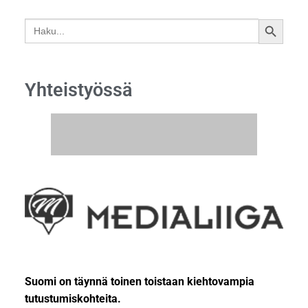
Search
SEARCH
for:
BUTTON
Yhteistyössä
Suomi on täynnä toinen toistaan kiehtovampia
tutustumiskohteita.