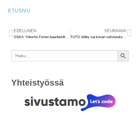
ETUSIVU
EDELLINEN
SEURAAVA
OSA II. Yökerho Forten baaritiskiltä reikäpallon ansiosta maailmalle – ”Päivääkään en vaihtaisi pois” (Aki Koskinen)
TUTO Volley sai kovan vahvistuksen passariosastolleen
Search
SEARCH
for:
BUTTON
Yhteistyössä