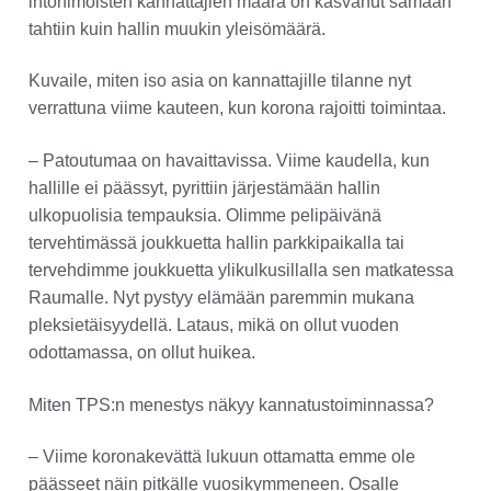
intohimoisten kannattajien määrä on kasvanut samaan
tahtiin kuin hallin muukin yleisömäärä.
Kuvaile, miten iso asia on kannattajille tilanne nyt
verrattuna viime kauteen, kun korona rajoitti toimintaa.
– Patoutumaa on havaittavissa. Viime kaudella, kun
hallille ei päässyt, pyrittiin järjestämään hallin
ulkopuolisia tempauksia. Olimme pelipäivänä
tervehtimässä joukkuetta hallin parkkipaikalla tai
tervehdimme joukkuetta ylikulkusillalla sen matkatessa
Raumalle. Nyt pystyy elämään paremmin mukana
pleksietäisyydellä. Lataus, mikä on ollut vuoden
odottamassa, on ollut huikea.
Miten TPS:n menestys näkyy kannatustoiminnassa?
– Viime koronakevättä lukuun ottamatta emme ole
päässeet näin pitkälle vuosikymmeneen. Osalle