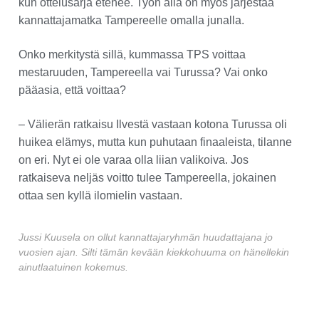
kun ottelusarja etenee. Työn alla on myös järjestää
kannattajamatka Tampereelle omalla junalla.
Onko merkitystä sillä, kummassa TPS voittaa
mestaruuden, Tampereella vai Turussa? Vai onko
pääasia, että voittaa?
– Välierän ratkaisu Ilvestä vastaan kotona Turussa oli
huikea elämys, mutta kun puhutaan finaaleista, tilanne
on eri. Nyt ei ole varaa olla liian valikoiva. Jos
ratkaiseva neljäs voitto tulee Tampereella, jokainen
ottaa sen kyllä ilomielin vastaan.
Jussi Kuusela on ollut kannattajaryhmän huudattajana jo
vuosien ajan. Silti tämän kevään kiekkohuuma on hänellekin
ainutlaatuinen kokemus.