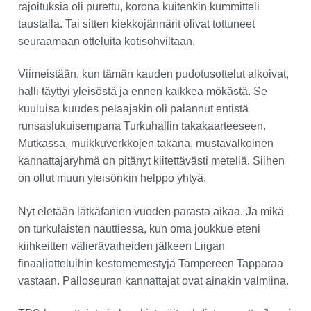
rajoituksia oli purettu, korona kuitenkin kummitteli
taustalla. Tai sitten kiekkojännärit olivat tottuneet
seuraamaan otteluita kotisohviltaan.
Viimeistään, kun tämän kauden pudotusottelut alkoivat,
halli täyttyi yleisöstä ja ennen kaikkea mökästä. Se
kuuluisa kuudes pelaajakin oli palannut entistä
runsaslukuisempana Turkuhallin takakaarteeseen.
Mutkassa, muikkuverkkojen takana, mustavalkoinen
kannattajaryhmä on pitänyt kiitettävästi meteliä. Siihen
on ollut muun yleisönkin helppo yhtyä.
Nyt eletään lätkäfanien vuoden parasta aikaa. Ja mikä
on turkulaisten nauttiessa, kun oma joukkue eteni
kiihkeitten välierävaiheiden jälkeen Liigan
finaaliotteluihin kestomemestyjä Tampereen Tapparaa
vastaan. Palloseuran kannattajat ovat ainakin valmiina.