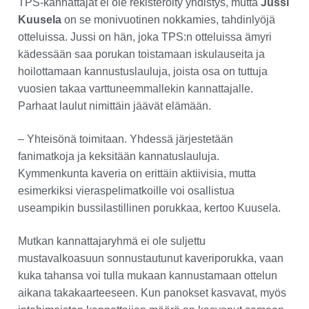
TPS-kannattajat ei ole rekisteröity yhdistys, mutta
Jussi
Kuusela
on se monivuotinen nokkamies, tahdinlyöjä
otteluissa. Jussi on hän, joka TPS:n otteluissa ämyri
kädessään saa porukan toistamaan iskulauseita ja
hoilottamaan kannustuslauluja, joista osa on tuttuja
vuosien takaa varttuneemmallekin kannattajalle.
Parhaat laulut nimittäin jäävät elämään.
– Yhteisönä toimitaan. Yhdessä järjestetään
fanimatkoja ja keksitään kannatuslauluja.
Kymmenkunta kaveria on erittäin aktiivisia, mutta
esimerkiksi vieraspelimatkoille voi osallistua
useampikin bussilastillinen porukkaa, kertoo Kuusela.
Mutkan kannattajaryhmä ei ole suljettu
mustavalkoasuun sonnustautunut kaveriporukka, vaan
kuka tahansa voi tulla mukaan kannustamaan ottelun
aikana takakaarteeseen. Kun panokset kasvavat, myös