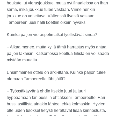
houkutellut vierasjoukkue, mutta nyt finaaleissa on ihan
sama, mikä joukkue tulee vastaan. Viimeinenkin
joukkue on voitettava. Välierissä Ilvestä vastaan
Tampereen uusi halli koettiin oikein hyväksi.
Kuinka paljon vieraspelimatkat työllistävät sinua?
– Aikaa menee, mutta kyllä tämä harrastus myös antaa
paljon takaisin. Katsomossa koettua fiilistä en voi saada
mistään muualta.
Ensimmäinen ottelu on arki-iltana. Kuinka paljon tulee
olemaan Tampereelle lähtijöitä?
– Työssäkäyvänä ehdin itsekin juuri ja juuri
hyppäämään fanibussiin ehtiäkseni Tampereelle. Pari
bussilastillista ainakin lähtee, ehkä kolmaskin. Hyvien
otteluiden tulokset tietysti herättävät lisää kiinnostusta,