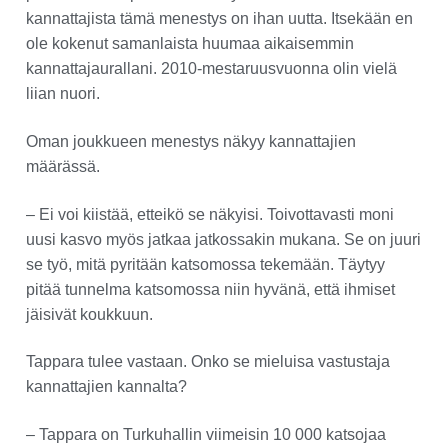
kannattajista tämä menestys on ihan uutta. Itsekään en
ole kokenut samanlaista huumaa aikaisemmin
kannattajaurallani. 2010-mestaruusvuonna olin vielä
liian nuori.
Oman joukkueen menestys näkyy kannattajien
määrässä.
– Ei voi kiistää, etteikö se näkyisi. Toivottavasti moni
uusi kasvo myös jatkaa jatkossakin mukana. Se on juuri
se työ, mitä pyritään katsomossa tekemään. Täytyy
pitää tunnelma katsomossa niin hyvänä, että ihmiset
jäisivät koukkuun.
Tappara tulee vastaan. Onko se mieluisa vastustaja
kannattajien kannalta?
– Tappara on Turkuhallin viimeisin 10 000 katsojaa