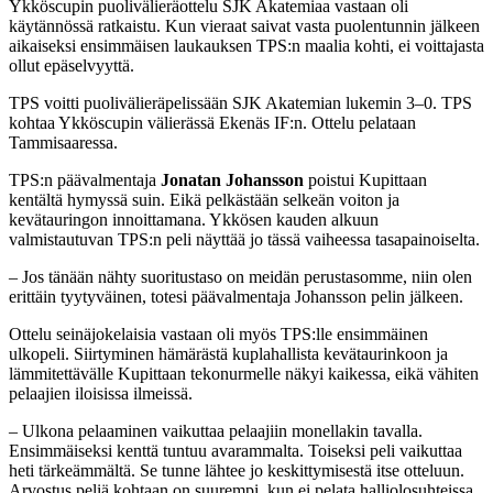
Ykköscupin puolivälieräottelu SJK Akatemiaa vastaan oli
käytännössä ratkaistu. Kun vieraat saivat vasta puolentunnin jälkeen
aikaiseksi ensimmäisen laukauksen TPS:n maalia kohti, ei voittajasta
ollut epäselvyyttä.
TPS voitti puolivälieräpelissään SJK Akatemian lukemin 3–0. TPS
kohtaa Ykköscupin välierässä Ekenäs IF:n. Ottelu pelataan
Tammisaaressa.
TPS:n päävalmentaja
Jonatan Johansson
poistui Kupittaan
kentältä hymyssä suin. Eikä pelkästään selkeän voiton ja
kevätauringon innoittamana. Ykkösen kauden alkuun
valmistautuvan TPS:n peli näyttää jo tässä vaiheessa tasapainoiselta.
– Jos tänään nähty suoritustaso on meidän perustasomme, niin olen
erittäin tyytyväinen, totesi päävalmentaja Johansson pelin jälkeen.
Ottelu seinäjokelaisia vastaan oli myös TPS:lle ensimmäinen
ulkopeli. Siirtyminen hämärästä kuplahallista kevätaurinkoon ja
lämmitettävälle Kupittaan tekonurmelle näkyi kaikessa, eikä vähiten
pelaajien iloisissa ilmeissä.
– Ulkona pelaaminen vaikuttaa pelaajiin monellakin tavalla.
Ensimmäiseksi kenttä tuntuu avarammalta. Toiseksi peli vaikuttaa
heti tärkeämmältä. Se tunne lähtee jo keskittymisestä itse otteluun.
Arvostus peliä kohtaan on suurempi, kun ei pelata halliolosuhteissa,