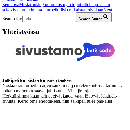
Seuraava
Mestaruusliigan runkosarjan loput ottelut pelataan
sekavissa tunnelmissa – urheilullista ratkaisua toivotaan
Next
Search for:
Search Button
Yhteistyössä
Jälkipeli kurkistaa kulissien taakse.
Nostaa esiin urheilun arjen sankareita ja mielenkiintoisia tarinoita,
jotka harvemmin saavat julkisuutta. Yli lajirajojen.
Herkullisimmatkaan tarinat eivät katoa, vaan löytyvät Jälkipeli-
sivuilta. Kerro oma ehdotuksesi, niin Jälkipeli tulee paikalle!