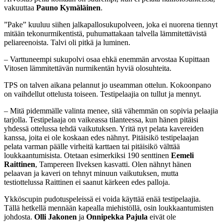
vakuuttaa
Pauno Kymäläinen
.
”Pake” kuuluu siihen jalkapallosukupolveen, joka ei nuorena tiennyt
mitään tekonurmikentistä, puhumattakaan talvella lämmitettävistä
peliareenoista. Talvi oli pitkä ja luminen.
– Varttuneempi sukupolvi osaa ehkä enemmän arvostaa Kupittaan
Vitosen lämmitettävän nurmikentän hyviä olosuhteita.
TPS on talven aikana pelannut jo useamman ottelun. Kokoonpano
on vaihdellut ottelusta toiseen. Testipelaajia on tullut ja mennyt.
– Mitä pidemmälle valinta menee, sitä vähemmän on sopivia pelaajia
tarjolla. Testipelaaja on vaikeassa tilanteessa, kun hänen pitäisi
yhdessä ottelussa tehdä vaikutuksen. Yritä nyt pelata kavereiden
kanssa, joita ei ole koskaan edes nähnyt. Pitäisikö testipelaajan
pelata varman päälle virheitä karttaen tai pitäisikö välttää
loukkaantumisista. Otetaan esimerkiksi 190 senttinen
Eemeli
Raittinen
, Tampereen Ilveksen kasvatti. Olen nähnyt hänen
pelaavan ja kaveri on tehnyt minuun vaikutuksen, mutta
testiottelussa Raittinen ei saanut kärkeen edes palloja.
Ykköscupin pudotuspeleissä ei voida käyttää enää testipelaajia.
Tällä hetkellä mennään kapealla miehistöllä, osin loukkaantumisten
johdosta.
Olli Jakonen
ja
Onnipekka Pajula
eivät ole