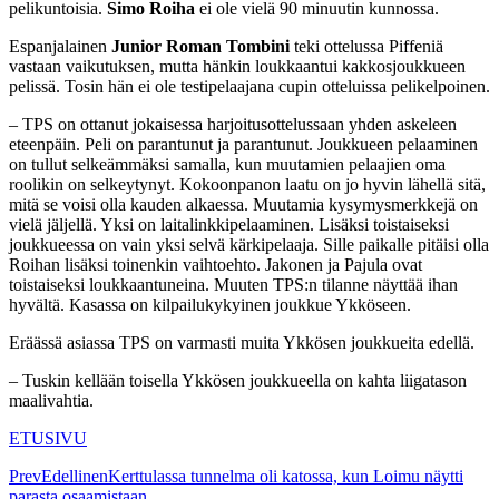
pelikuntoisia.
Simo Roiha
ei ole vielä 90 minuutin kunnossa.
Espanjalainen
Junior
Roman Tombini
teki ottelussa Piffeniä
vastaan vaikutuksen, mutta hänkin loukkaantui kakkosjoukkueen
pelissä. Tosin hän ei ole testipelaajana cupin otteluissa pelikelpoinen.
– TPS on ottanut jokaisessa harjoitusottelussaan yhden askeleen
eteenpäin. Peli on parantunut ja parantunut. Joukkueen pelaaminen
on tullut selkeämmäksi samalla, kun muutamien pelaajien oma
roolikin on selkeytynyt. Kokoonpanon laatu on jo hyvin lähellä sitä,
mitä se voisi olla kauden alkaessa. Muutamia kysymysmerkkejä on
vielä jäljellä. Yksi on laitalinkkipelaaminen. Lisäksi toistaiseksi
joukkueessa on vain yksi selvä kärkipelaaja. Sille paikalle pitäisi olla
Roihan lisäksi toinenkin vaihtoehto. Jakonen ja Pajula ovat
toistaiseksi loukkaantuneina. Muuten TPS:n tilanne näyttää ihan
hyvältä. Kasassa on kilpailukykyinen joukkue Ykköseen.
Eräässä asiassa TPS on varmasti muita Ykkösen joukkueita edellä.
– Tuskin kellään toisella Ykkösen joukkueella on kahta liigatason
maalivahtia.
ETUSIVU
Prev
Edellinen
Kerttulassa tunnelma oli katossa, kun Loimu näytti
parasta osaamistaan