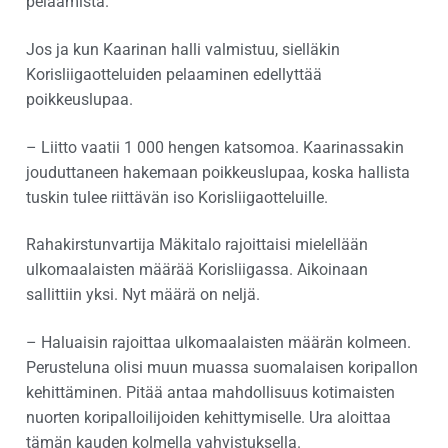
pelaamista.
Jos ja kun Kaarinan halli valmistuu, sielläkin
Korisliigaotteluiden pelaaminen edellyttää
poikkeuslupaa.
– Liitto vaatii 1 000 hengen katsomoa. Kaarinassakin
jouduttaneen hakemaan poikkeuslupaa, koska hallista
tuskin tulee riittävän iso Korisliigaotteluille.
Rahakirstunvartija Mäkitalo rajoittaisi mielellään
ulkomaalaisten määrää Korisliigassa. Aikoinaan
sallittiin yksi. Nyt määrä on neljä.
– Haluaisin rajoittaa ulkomaalaisten määrän kolmeen.
Perusteluna olisi muun muassa suomalaisen koripallon
kehittäminen. Pitää antaa mahdollisuus kotimaisten
nuorten koripalloilijoiden kehittymiselle. Ura aloittaa
tämän kauden kolmella vahvistuksella.