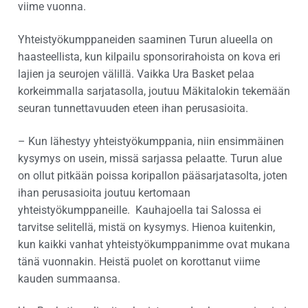
viime vuonna.
Yhteistyökumppaneiden saaminen Turun alueella on
haasteellista, kun kilpailu sponsorirahoista on kova eri
lajien ja seurojen välillä. Vaikka Ura Basket pelaa
korkeimmalla sarjatasolla, joutuu Mäkitalokin tekemään
seuran tunnettavuuden eteen ihan perusasioita.
– Kun lähestyy yhteistyökumppania, niin ensimmäinen
kysymys on usein, missä sarjassa pelaatte. Turun alue
on ollut pitkään poissa koripallon pääsarjatasolta, joten
ihan perusasioita joutuu kertomaan
yhteistyökumppaneille. Kauhajoella tai Salossa ei
tarvitse selitellä, mistä on kysymys. Hienoa kuitenkin,
kun kaikki vanhat yhteistyökumppanimme ovat mukana
tänä vuonnakin. Heistä puolet on korottanut viime
kauden summaansa.