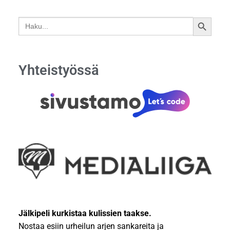
Search
SEARCH
for:
BUTTON
Yhteistyössä
Jälkipeli kurkistaa kulissien taakse.
Nostaa esiin urheilun arjen sankareita ja