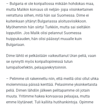
– Bulgaria ei ole koripallossa mikään hohdokas maa,
mutta Malikin korvaus oli neljän- jopa viisinkertainen
verrattuna siihen, mitä hän sai Suomessa. Dime ei
kuitenkaan yltänyt Bulgariassa aloitusviisikkoon.
Myöhemmin hän siirtyi Turkkiin, mutta sai sieltäkin
lopputilin. Jos Malik olisi pelannut Suomessa
huippukauden, hän olisi päässyt muualle kuin
Bulgariaan.
Dime lähtö ei pelkästään vaikeuttanut Uran peliä, vaan
se synnytti myös koripallopiireissä tutun
lumipalloefektin, pelaajarekrytoinnin.
– Pelimme oli rakennettu niin, että meillä olisi ollut uhka
molemmissa päissä kenttää. Pelasimme yksinkertaista
peliä. Dimen lähdön jälkeen pelitapamme oli jotain
muuta. Yritimme hakea korvaavaa pelaajaa, mutta
emme löytäneet. Tuli kalliita hutihankintoja. Opimme