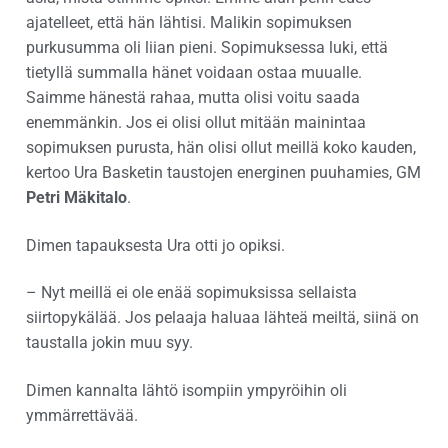
ajatelleet, että hän lähtisi. Malikin sopimuksen
purkusumma oli liian pieni. Sopimuksessa luki, että
tietyllä summalla hänet voidaan ostaa muualle.
Saimme hänestä rahaa, mutta olisi voitu saada
enemmänkin. Jos ei olisi ollut mitään mainintaa
sopimuksen purusta, hän olisi ollut meillä koko kauden,
kertoo Ura Basketin taustojen energinen puuhamies, GM
Petri Mäkitalo
.
Dimen tapauksesta Ura otti jo opiksi.
– Nyt meillä ei ole enää sopimuksissa sellaista
siirtopykälää. Jos pelaaja haluaa lähteä meiltä, siinä on
taustalla jokin muu syy.
Dimen kannalta lähtö isompiin ympyröihin oli
ymmärrettävää.