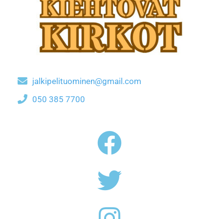
jalkipelituominen@gmail.com
050 385 7700