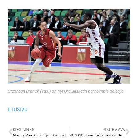
Stephaun Branch (vas.) on nyt Ura Basketin parhaimpia pelaajia.
ETUSIVU
EDELLINEN
SEURAAVA
Marius Van Andringan ikimuistoinen ottelu, vaikka hän ei muista siitä mitään
HC TPS:n toimitusjohtaja Santtu Jokisen haastava työnkuva