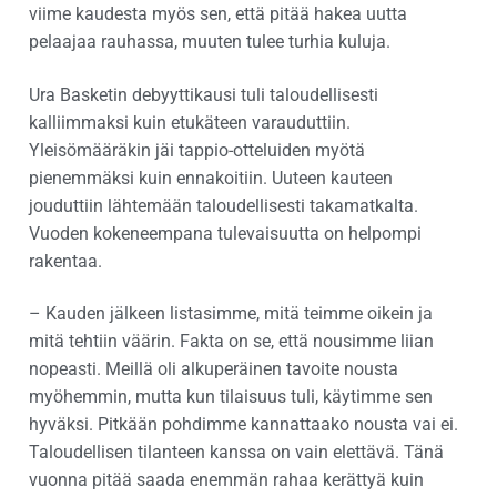
viime kaudesta myös sen, että pitää hakea uutta
pelaajaa rauhassa, muuten tulee turhia kuluja.
Ura Basketin debyyttikausi tuli taloudellisesti
kalliimmaksi kuin etukäteen varauduttiin.
Yleisömääräkin jäi tappio-otteluiden myötä
pienemmäksi kuin ennakoitiin. Uuteen kauteen
jouduttiin lähtemään taloudellisesti takamatkalta.
Vuoden kokeneempana tulevaisuutta on helpompi
rakentaa.
– Kauden jälkeen listasimme, mitä teimme oikein ja
mitä tehtiin väärin. Fakta on se, että nousimme liian
nopeasti. Meillä oli alkuperäinen tavoite nousta
myöhemmin, mutta kun tilaisuus tuli, käytimme sen
hyväksi. Pitkään pohdimme kannattaako nousta vai ei.
Taloudellisen tilanteen kanssa on vain elettävä. Tänä
vuonna pitää saada enemmän rahaa kerättyä kuin