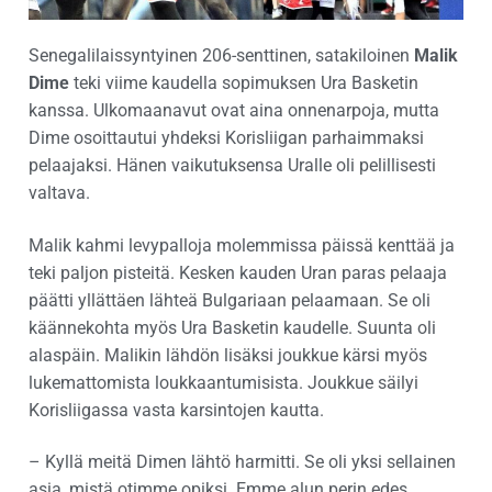
Senegalilaissyntyinen 206-senttinen, satakiloinen
Malik
Dime
teki viime kaudella sopimuksen Ura Basketin
kanssa. Ulkomaanavut ovat aina onnenarpoja, mutta
Dime osoittautui yhdeksi Korisliigan parhaimmaksi
pelaajaksi. Hänen vaikutuksensa Uralle oli pelillisesti
valtava.
Malik kahmi levypalloja molemmissa päissä kenttää ja
teki paljon pisteitä. Kesken kauden Uran paras pelaaja
päätti yllättäen lähteä Bulgariaan pelaamaan. Se oli
käännekohta myös Ura Basketin kaudelle. Suunta oli
alaspäin. Malikin lähdön lisäksi joukkue kärsi myös
lukemattomista loukkaantumisista. Joukkue säilyi
Korisliigassa vasta karsintojen kautta.
– Kyllä meitä Dimen lähtö harmitti. Se oli yksi sellainen
asia, mistä otimme opiksi. Emme alun perin edes