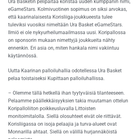
Ura Basketin pelipaitaa koristaa uuden kumppanin nimi,
eGameStars. Kolmivuotinen sopimus on siksi arvokas,
että kaarinalaisesta Korisliiga-joukkueesta tulee
tuleviksi vuosiksi nimeltään Ura Basket eGameStars.
Ilmiö ei ole nykyurheilumaailmassa uusi. Koripallossa
on sponsorin mukaan nimettyjä joukkueita nähty
ennenkin. Eri asia on, miten hankala nimi vakiintuu
käytännössä.
Uutta Kaarinan palloiluhallia odotellessa Ura Basket
pelaa toistaiseksi Kupittaan palloiluhallissa.
– Olemme tällä hetkellä ihan tyytyväisiä tilanteeseen.
Pelaamme päällekkäisyyksien takia muutaman ottelun
Koripalloliiton poikkeusluvalla Littoisten
monitoimitalolla. Siellä olosuhteet eivät ole riittävät.
Korisliigassa on isoja pelaajia ja turva-alueet ovat
Monnarilla ahtaat. Siellä on välillä hurjannäköistä