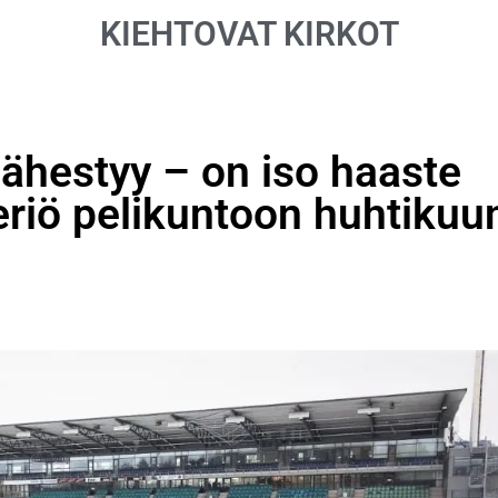
KIEHTOVAT KIRKOT
lähestyy – on iso haaste
eriö pelikuntoon huhtikuu