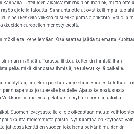
en kannalla. Otteluiden aikaistaminenkin on ihan ok, mutta ottelu
myös ajatella taloutta. Sunnuntaiottelut ovat kalliimpia, tuplahi
 Heille peli keskellä viikkoa olisi ehkä paras ajankohta. Voi olla 
 joukkueiden europelien menestyksestä.
n mökille tai veneilemään. Osa saattaa jäädä tulematta Kupittaa
dollisimman myöhään. Turussa liikkuu kuitenkin ihmisiä ihan
ta peliä, mikä kiinnostaa ihmisiä, he tulevat kyllä paikalle.
ä mietityttää, ongelma poistuu viimeistään vuoden kuluttua. To
perin tapahtua jo tulevalle kaudelle. Ajatus keinoalustasta
Veikkausliigapeleistä pelataan jo nyt tekonurmialustoilla.
ksi. Suomen leveysasteilla ei ole oikeastaan muuta vaihtoehto
lkapallokautta molemmista päistä. Nyt Kupittaa on käytössä vain
 mutta jatkossa kenttä on vuoden jokaisena päivänä muidenkin