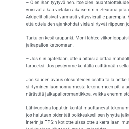
– Olen ihan tyytyväinen. Itse olen lauantaiotteluid
voisivat alkaa vieläkin aikaisemmin. Seurana pitää 
Arkipelit olisivat varmasti yritysvieraille parempia.
että otteluiden ajankohdat vielä siirtyvät riippuen
Turku on kesäkaupunki. Moni lähtee viikonloppuisi
jalkapalloa katsomaan.
– Jos niin ajatellaan, ottelu pitäisi aloittaa mah
tarpeeksi. Jos pystymme kentällä esittämään sellais
Jos kauden avaus olosuhteiden osalta tällä hetkell
siirtyminen luonnonnurmesta tekonurmeen piti alun 
närästää jalkapalloromantikkoa, vaikka enemmistö 
Lähivuosina loputkin kentät muuttunevat tekonurmi
jos halutaan pidentää poikkeuksellisen lyhyttä ja
Interin ja TPS:n kotiotteluissa ottelu kerrallaan,