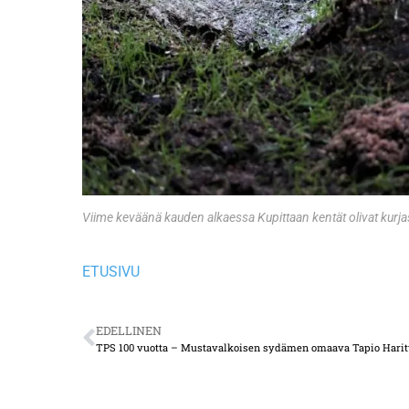
Viime keväänä kauden alkaessa Kupittaan kentät olivat kurj
ETUSIVU
EDELLINEN