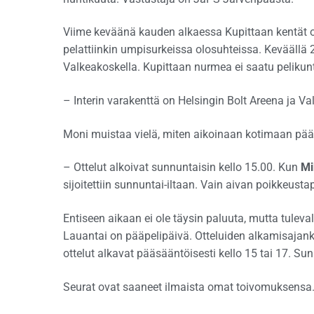
Viime keväänä kauden alkaessa Kupittaan kentät ol
pelattiinkin umpisurkeissa olosuhteissa. Kevääll
Valkeakoskella. Kupittaan nurmea ei saatu pelikun
– Interin varakenttä on Helsingin Bolt Areena ja 
Moni muistaa vielä, miten aikoinaan kotimaan pääsar
– Ottelut alkoivat sunnuntaisin kello 15.00. Kun
Mi
sijoitettiin sunnuntai-iltaan. Vain aivan poikkeust
Entiseen aikaan ei ole täysin paluuta, mutta tuleval
Lauantai on pääpelipäivä. Otteluiden alkamisajankoh
ottelut alkavat pääsääntöisesti kello 15 tai 17. Sun
Seurat ovat saaneet ilmaista omat toivomuksensa