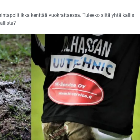
ntapolitiikka kenttää vuokrattaessa. Tuleeko siitä yhtä kallis
allista?