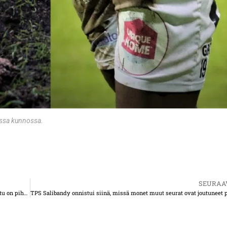
assa kunnossa.
SEURAA
TPS 100 vuotta – Mustavalkoisen sydämen omaava Tapio Harittu on pihapelien kasvatti – juniorijalkapallo on Haralle ykkösasia