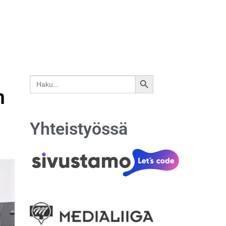
Search
SEARCH
for:
n
BUTTON
Yhteistyössä