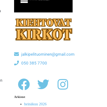
a
jalkipelituominen@gmail.com
050 385 7700
in
Arkistot
heinäkuu 2026