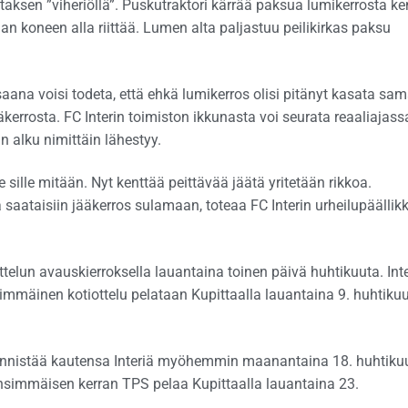
taksen ”viheriöllä”. Puskutraktori kärrää paksua lumikerrosta k
an koneen alla riittää. Lumen alta paljastuu peilikirkas paksu
isaana voisi todeta, että ehkä lumikerros olisi pitänyt kasata sa
kerrosta. FC Interin toimiston ikkunasta voi seurata reaaliajass
n alku nimittäin lähestyy.
 sille mitään. Nyt kenttää peittävää jäätä yritetään rikkoa.
ta saataisiin jääkerros sulamaan, toteaa FC Interin urheilupäällik
telun avauskierroksella lauantaina toinen päivä huhtikuuta. Int
simmäinen kotiottelu pelataan Kupittaalla lauantaina 9. huhtikuu
ynnistää kautensa Interiä myöhemmin maanantaina 18. huhtiku
Ensimmäisen kerran TPS pelaa Kupittaalla lauantaina 23.