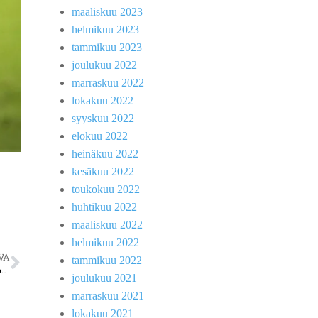
maaliskuu 2023
helmikuu 2023
tammikuu 2023
joulukuu 2022
marraskuu 2022
lokakuu 2022
syyskuu 2022
elokuu 2022
heinäkuu 2022
kesäkuu 2022
toukokuu 2022
huhtikuu 2022
maaliskuu 2022
helmikuu 2022
VA
tammikuu 2022
TPS Salibandy onnistui siinä, missä monet muut seurat ovat joutuneet pettymään – yleisöä saapui runsaasti lehtereille
joulukuu 2021
marraskuu 2021
lokakuu 2021