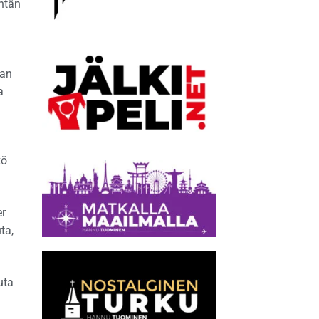
entän
man
a
kö
er
ta,
uta