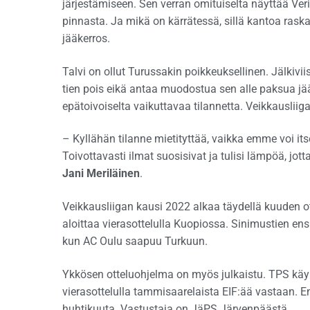
järjestämiseen. Sen verran omituiselta näyttää Veri
pinnasta. Ja mikä on kärrätessä, sillä kantoa raska
jääkerros.
Talvi on ollut Turussakin poikkeuksellinen. Jälkivi
tien pois eikä antaa muodostua sen alle paksua jää
epätoivoiselta vaikuttavaa tilannetta. Veikkausliiga
– Kyllähän tilanne mietityttää, vaikka emme voi itse
Toivottavasti ilmat suosisivat ja tulisi lämpöä, jot
Jani Meriläinen
.
Veikkausliigan kausi 2022 alkaa täydellä kuuden ot
aloittaa vierasottelulla Kuopiossa. Sinimustien en
kun AC Oulu saapuu Turkuun.
Ykkösen otteluohjelma on myös julkaistu. TPS kä
vierasottelulla tammisaarelaista EIF:ää vastaan. 
huhtikuuta. Vastustaja on JäPS Järvenpäästä.