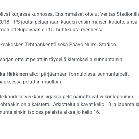
ivat kurjassa kunnossa. Ensimmäiset ottelut Veritas Stadionill
ä 2018 TPS joutui pelaamaan kauden ensimmäisen kotiottelunsa
toon ottelupäivään eli 15. huhtikuuta mennessä.
Valkeakosken Tehtaankenttä sekä Paavo Nurmi Stadion.
jan ottelut pelattiin täydellä kierroksella sunnuntaisin.
ka Häkkinen
alkoi pärjäämään formuloissa, sunnuntaipelit
apauksessa pelattiin muulloin.
le kaudelle Veikkausliigassa pelit painottuvat viikonloppuihin.
taakin on aikaistettu. Arkiottelut alkavat kello 18 ja lauantais
nuntaisinkin iso osa peleistä alkaa jo kello 16.
.