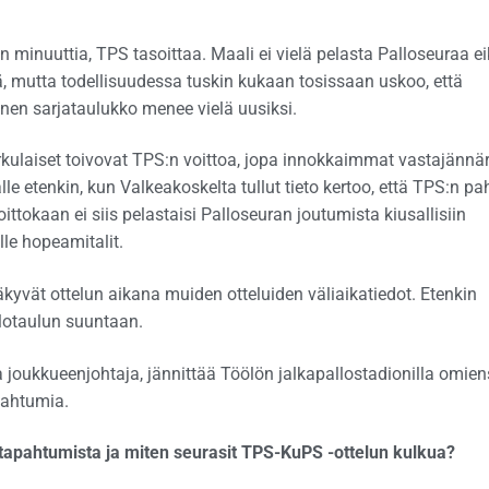
 minuuttia, TPS tasoittaa. Maali ei vielä pelasta Palloseuraa e
ää, mutta todellisuudessa tuskin kukaan tosissaan uskoo, että
inen sarjataulukko menee vielä uusiksi.
rkulaiset toivovat TPS:n voittoa, jopa innokkaimmat vastajännäri
le etenkin, kun Valkeakoskelta tullut tieto kertoo, että TPS:n pa
ittokaan ei siis pelastaisi Palloseuran joutumista kiusallisiin
lle hopeamitalit.
kyvät ottelun aikana muiden otteluiden väliaikatiedot. Etenkin
valotaulun suuntaan.
a joukkueenjohtaja, jännittää Töölön jalkapallostadionilla omie
pahtumia.
n tapahtumista ja miten seurasit TPS-KuPS -ottelun kulkua?