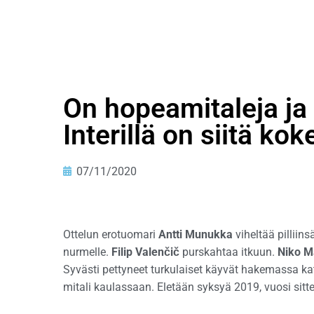
On hopeamitaleja ja
Interillä on siitä ko
07/11/2020
Ottelun erotuomari
Antti Munukka
viheltää pilliins
nurmelle.
Filip Valenčič
purskahtaa itkuun.
Niko M
Syvästi pettyneet turkulaiset käyvät hakemassa k
mitali kaulassaan. Eletään syksyä 2019, vuosi sitte