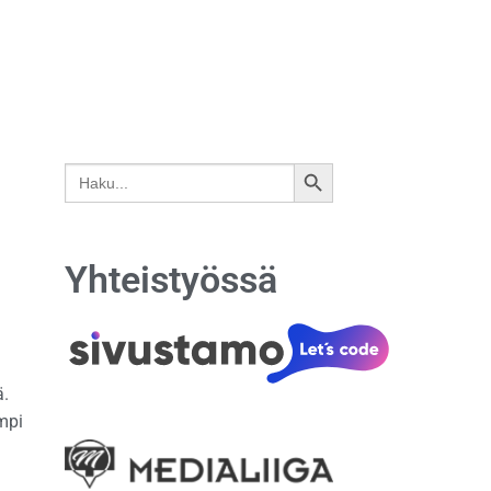
Search
SEARCH
for:
BUTTON
Yhteistyössä
.
mpi