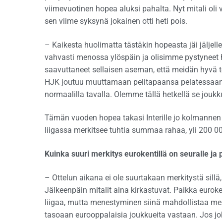
viimevuotinen hopea aluksi pahalta. Nyt mitali oli 
sen viime syksynä jokainen otti heti pois.
– Kaikesta huolimatta tästäkin hopeasta jäi jäljelle
vahvasti menossa ylöspäin ja olisimme pystynee
saavuttaneet sellaisen aseman, että meidän hyvä 
HJK joutuu muuttamaan pelitapaansa pelatessaan Int
normaalilla tavalla. Olemme tällä hetkellä se jouk
Tämän vuoden hopea takasi Interille jo kolmannen 
liigassa merkitsee tuhtia summaa rahaa, yli 200 0
Kuinka suuri merkitys eurokentillä on seuralle ja p
– Ottelun aikana ei ole suurtakaan merkitystä sillä
Jälkeenpäin mitalit aina kirkastuvat. Paikka euro
liigaa, mutta menestyminen siinä mahdollistaa me
tasoaan eurooppalaisia joukkueita vastaan. Jos jok