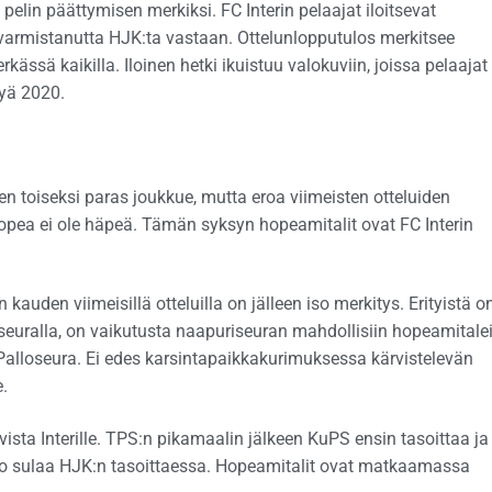
pelin päättymisen merkiksi. FC Interin pelaajat iloitsevat
armistanutta HJK:ta vastaan. Ottelunlopputulos merkitsee
kässä kaikilla. Iloinen hetki ikuistuu valokuviin, joissa pelaajat
syä 2020.
en toiseksi paras joukkue, mutta eroa viimeisten otteluiden
 hopea ei ole häpeä. Tämän syksyn hopeamitalit ovat FC Interin
kauden viimeisillä otteluilla on jälleen iso merkitys. Erityistä on
alloseuralla, on vaikutusta naapuriseuran mahdollisiin hopeamitalei
 Palloseura. Ei edes karsintapaikkakurimuksessa kärvistelevän
e.
ivista Interille. TPS:n pikamaalin jälkeen KuPS ensin tasoittaa ja
hto sulaa HJK:n tasoittaessa. Hopeamitalit ovat matkaamassa