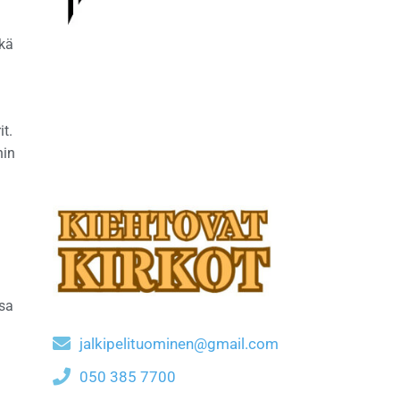
ikä
t.
hin
nsa
jalkipelituominen@gmail.com
050 385 7700