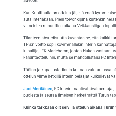
Savoon.
Kun Kupittaalla on ottelua jäljellä enää kymmenisen
auta Interiäkään. Pieni toivonkipinä kuitenkin her
viimeisten minuuttien aikana Veikkausliigan lopull
Tilanteen absurdisuutta kuvastaa se, että kaikki tu
TPS:n voitto sopii kovimmallekin Interin kannattajal
kilpailija, IFK Mariehamn, johtaa Hakaa vastaan. Vo
karsintaotteluihin, mutta se mahdollistaisi FC Interi
Töölön jalkapallostadionin kulman valotaulussa nä
ottelun viime hetkillä Interin pelaajat kuikuilevat 
Jani Meriläinen
, FC Interin maalivahtivalmentaja j
puolesta ja seuraa ilmeisen herkeämättä Turun ta
Kuinka tarkkaan olit selvillä ottelun aikana Turu