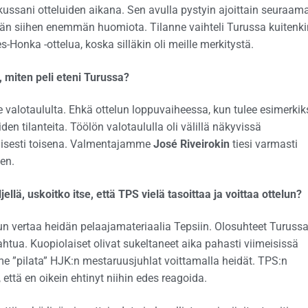
ussani otteluiden aikana. Sen avulla pystyin ajoittain seuraam
ämään siihen enemmän huomiota. Tilanne vaihteli Turussa kuitenki
s-Honka -ottelua, koska silläkin oli meille merkitystä.
, miten peli eteni Turussa?
e valotaululta. Ehkä ottelun loppuvaiheessa, kun tulee esimerkik
den tilanteita. Töölön valotaululla oli välillä näkyvissä
ellisesti toisena. Valmentajamme
José Riveirokin
tiesi varmasti
een.
llä, uskoitko itse, että TPS vielä tasoittaa ja voittaa ottelun?
 vertaa heidän pelaajamateriaalia Tepsiin. Olosuhteet Turuss
pahtua. Kuopiolaiset olivat sukeltaneet aika pahasti viimeisissä
mme ”pilata” HJK:n mestaruusjuhlat voittamalla heidät. TPS:n
, että en oikein ehtinyt niihin edes reagoida.