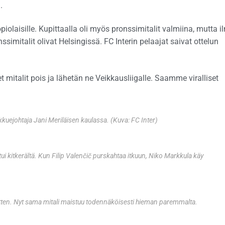
.
piolaisille. Kupittaalla oli myös pronssimitalit valmiina, mutta 
nssimitalit olivat Helsingissä. FC Interin pelaajat saivat ottelun
et mitalit pois ja lähetän ne Veikkausliigalle. Saamme viralliset
kkuejohtaja Jani Meriläisen kaulassa. (Kuva: FC Inter)
stui kitkerältä. Kun Filip Valenčič purskahtaa itkuun, Niko Markkula käy
itten. Nyt sama mitali maistuu todennäköisesti hieman paremmalta.