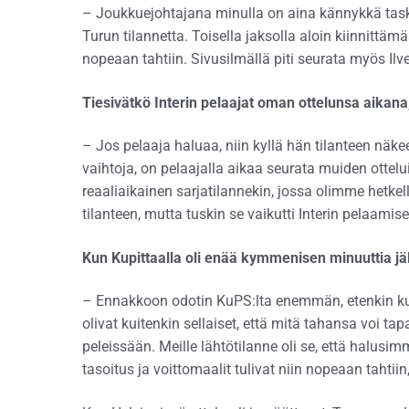
– Joukkuejohtajana minulla on aina kännykkä task
Turun tilannetta. Toisella jaksolla aloin kiinnitt
nopeaan tahtiin. Sivusilmällä piti seurata myös Ilve
Tiesivätkö Interin pelaajat oman ottelunsa aikana
– Jos pelaaja haluaa, niin kyllä hän tilanteen näke
vaihtoja, on pelaajalla aikaa seurata muiden ottelui
reaaliaikainen sarjatilannekin, jossa olimme hetk
tilanteen, mutta tuskin se vaikutti Interin pelaamis
Kun Kupittaalla oli enää kymmenisen minuuttia jälje
– Ennakkoon odotin KuPS:lta enemmän, etenkin kun
olivat kuitenkin sellaiset, että mitä tahansa voi ta
peleissään. Meille lähtötilanne oli se, että halusi
tasoitus ja voittomaalit tulivat niin nopeaan tahtiin