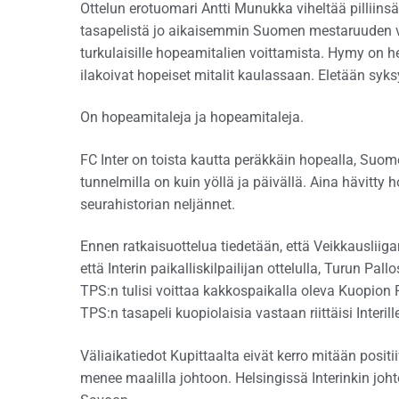
Ottelun erotuomari Antti Munukka viheltää pilliinsä 
tasapelistä jo aikaisemmin Suomen mestaruuden v
turkulaisille hopeamitalien voittamista. Hymy on her
ilakoivat hopeiset mitalit kaulassaan. Eletään syk
On hopeamitaleja ja hopeamitaleja.
FC Inter on toista kautta peräkkäin hopealla, Suom
tunnelmilla on kuin yöllä ja päivällä. Aina hävitty
seurahistorian neljännet.
Ennen ratkaisuottelua tiedetään, että Veikkausliigan 
että Interin paikalliskilpailijan ottelulla, Turun P
TPS:n tulisi voittaa kakkospaikalla oleva Kuopion
TPS:n tasapeli kuopiolaisia vastaan riittäisi Interill
Väliaikatiedot Kupittaalta eivät kerro mitään positi
menee maalilla johtoon. Helsingissä Interinkin jo