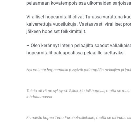
pelaamaan kovatempoisissa ulkomaiden sarjoissa
Viralliset hopeamitalit olivat Turussa varattuna kuo
kaiverrettuja vuosilukuja. Vastaavasti viralliset pro
jälkeen hopeiset feikkimitalit.
– Olen kerännyt Interin pelaajilta saadut väliaikais
hopeamitalit paluupostissa pelaajille jaettaviksi.
Nyt voitetut hopeamitalit pysyivät pidempään pelaajien ja jou
Toista oli viime syksynä. Silloinkin tuli hopeaa, mutta se mai
lohduttamassa.
Ei maistu hopea Timo Furuholmillekaan, mutta se oli vuosi s