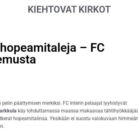
KIEHTOVAT KIRKOT
 hopeamitaleja – FC
kemusta
ä pelin päättymisen merkiksi. FC Interin pelaajat lyyhistyvät
arkkula
käy lohduttamassa maassa makaavaa tähtihyökkääjää
atkerat hopeamitalinsa. Yksikään ei suostu valokuvaan himmeä
n.