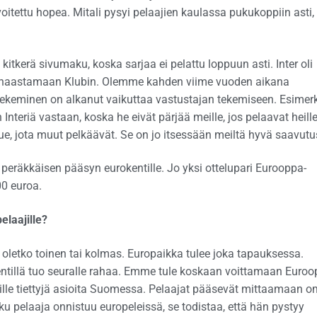
voitettu hopea. Mitali pysyi pelaajien kaulassa pukukoppiin asti,
 kitkerä sivumaku, koska sarjaa ei pelattu loppuun asti. Inter oli
t haastamaan Klubin. Olemme kahden viime vuoden aikana
tekeminen on alkanut vaikuttaa vastustajan tekemiseen. Esimerk
eriä vastaan, koska he eivät pärjää meille, jos pelaavat heill
kue, jota muut pelkäävät. Se on jo itsessään meiltä hyvä saavutu
peräkkäisen pääsyn eurokentille. Jo yksi ottelupari Eurooppa-
00 euroa.
elaajille?
, oletko toinen tai kolmas. Europaikka tulee joka tapauksessa.
kentillä tuo seuralle rahaa. Emme tule koskaan voittamaan Euroo
ille tiettyjä asioita Suomessa. Pelaajat pääsevät mittaamaan 
u pelaaja onnistuu europeleissä, se todistaa, että hän pystyy