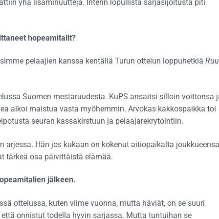
tiin yhä lisäminuutteja. Interin lopullista sarjasijoitusta piti
oittaneet hopeamitalit?
rasimme pelaajien kanssa kentällä Turun ottelun loppuhetkiä
Ruu
telussa Suomen mestaruudesta. KuPS ansaitsi silloin voittonsa j
y hopea alkoi maistua vasta myöhemmin. Arvokas kakkospaikka toi
lpotusta seuran kassakirstuun ja pelaajarekrytointiin.
en arjessa. Hän jos kukaan on kokenut aitiopaikalta joukkueensa 
vat tärkeä osa päivittäistä elämää.
opeamitalien jälkeen.
sä ottelussa, kuten viime vuonna, mutta häviät, on se suuri
että onnistut todella hyvin sarjassa. Mutta tuntuihan se