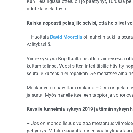
Kun Helsingissä ottelu oli jo päättynyt, Turussa pelat
odotella vielä tovin.
Kuinka nopeasti pelaajille selvisi, että he olivat v
– Huoltaja
David Moorella
oli puhelin auki ja seu
välityksellä.
Viime syksynä Kupittaalla pelattiin viimeisessä ot
kultamitalinsa. Vuosi sitten interiläisille hävitt
seuralle kuitenkin europaikan. Se merkitsee aina he
Meriläinen on päivittäin mukana FC Interin pelaaji
ja surut. Myös hänelle itselleen tappiot ja voitot o
Kuvaile tunnelmia syksyn 2019 ja tämän syksyn h
– Jos on mahdollisuus voittaa mestaruus viimeises
pettymys. Mitalin saavuttaminen vaatii ylipäätään, 