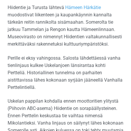
Hiidentie ja Turusta lähtevä
Hämeen Härkätie
muodostivat liikenteen ja kaupankäynnin kannalta
tärkeän reitin rannikolta sisämaahan. Somerolta tie
jatkuu Tammelan ja Rengon kautta Hämeenlinnaan.
Museovirasto on nimennyt Hiidentien valtakunnallisesti
merkittäväksi rakennetuksi kulttuuriympäristöksi.
Perille ei eksy vahingossa. Salosta lähdettäessä vanha
tienlinjaus kulkee Uskelanjoen länsirantaa kohti
Pertteliä. Historiallinen tunnelma on parhaiten
aistittavissa lähes kokonaan syrjään jääneellä Vanhalla
Perttelintiellä.
Uskelan pappilan kohdalla ennen moottoritien ylitystä
(Piihovin ABC-asema) Hiidentie on sorapäällysteinen.
Ennen Perttelin keskustaa tie vaihtaa nimensä
Mikolantieksi. Vanha linjaus on säilynyt lähes kokonaan
Somerolle asti. Aikojen kuluessa on toki tehty muutamia