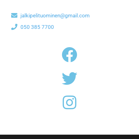
jalkipelituominen@gmail.com
050 385 7700