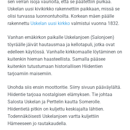
sen verran isoja vaurioita, että se päätettiin purkaa.
Uskelan uusi kivikirkko rakennettiin paikkaan, missä se
olisi turvassa luonnontuhoilta. Korkean mäen päälle
rakennettu
Uskelan uusi kirkko
valmistui vuonna 1832.
Vanhan emäkirkon paikalle Uskelanjoen (Salonjoen)
töyräälle jäivät hautausmaa ja kellotapuli, jotka ovat
edelleen käytössä. Vanhalle kirkkomaalle löytäminen on
kuitenkin hieman haasteellista. Samalla pääsee
kuitenkin tutustumaan historiallisen Hiidentien
tarjoamiin maisemiin.
Unohda siis ensin moottoritie. Siirry sivuun pääväylältä.
Hiidentie tarjoaa nostalgisen elämyksen. Tie johtaa
Salosta Uskelan ja Perttelin kautta Somerolle.
Hiidentietä pitkin on kuljettu keskiajalta lähtien.
Todennäköisesti Uskelanjoen vartta kuljettiin
Hämeeseen jo rautakaudella.