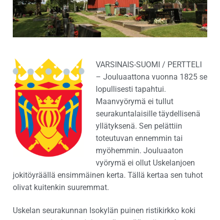
VARSINAIS-SUOMI / PERTTELI
– Jouluaattona vuonna 1825 se
lopullisesti tapahtui.
Maanvyörymä ei tullut
seurakuntalaisille täydellisenä
yllätyksenä. Sen pelättiin
toteutuvan ennemmin tai
myöhemmin. Jouluaaton
vyörymä ei ollut Uskelanjoen
jokitöyräällä ensimmäinen kerta. Tällä kertaa sen tuhot
olivat kuitenkin suuremmat.
Uskelan seurakunnan Isokylän puinen ristikirkko koki