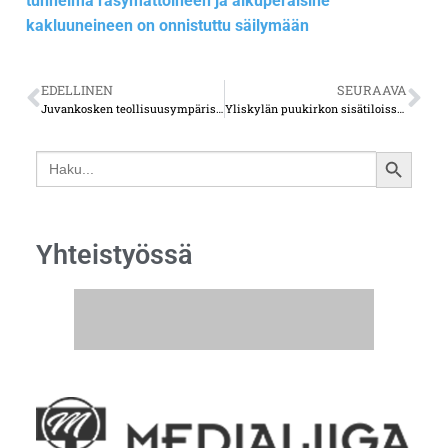
tunnelma räsymattoineen ja alkuperäisine
kakluuneineen on onnistuttu säilymään
EDELLINEN
SEURAAVA
Juvankosken teollisuusympäristö on muisto menneisyydestä
Yliskylän puukirkon sisätiloissa on erityisen harras tunnelma
Search
SEARCH
for:
BUTTON
Yhteistyössä