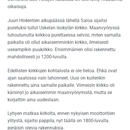
oikaisuja.
Juuri Hiidentien alkupäässä lähellä Saloa sijaitsi
puretuksi tullut Uskelan Isokylän kirkko. Maanvyöryssä
tuhoutunutta kirkkoa purettaessa selvisi, miten samalla
paikalla oli ollut aikaisemminkin kirkko, ilmeisesti
useampikin puukirkko. Ensimmäinen olisi rakennettu
mahdollisesti jo 1200-luvulla.
Edellisten kirkkojen kohtalosta ei ole tietoa. Ehkä ovat
ajan saatossa vain lahonneet. Uusi on kuitenkin
rakennettu aina samalle paikalle. Viimeisin kirkko oli
kärsinyt jo aikaisemmin maanvyörymistä, mutta se
korjattiin aina uudestaan.
Lyhyen matkaa kirkolta, ennen nykyisen moottoritien
ylitystä, sijaitsi pappila, nyt täällä on 1800-luvulta
peräisin olevia rakennuksia.