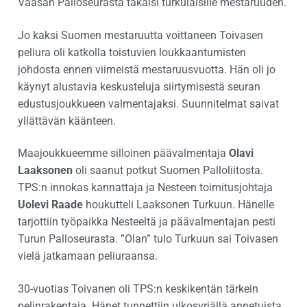
Vaasan Palloseurasta takaisi turkulaisille mestaruuden.
Jo kaksi Suomen mestaruutta voittaneen Toivasen
peliura oli katkolla toistuvien loukkaantumisten
johdosta ennen viimeistä mestaruusvuotta. Hän oli jo
käynyt alustavia keskusteluja siirtymisestä seuran
edustusjoukkueen valmentajaksi. Suunnitelmat saivat
yllättävän käänteen.
Maajoukkueemme silloinen päävalmentaja
Olavi
Laaksonen
oli saanut potkut Suomen Palloliitosta.
TPS:n innokas kannattaja ja Nesteen toimitusjohtaja
Uolevi Raade
houkutteli Laaksonen Turkuun. Hänelle
tarjottiin työpaikka Nesteeltä ja päävalmentajan pesti
Turun Palloseurasta. ”Olan” tulo Turkuun sai Toivasen
vielä jatkamaan peliuraansa.
30-vuotias Toivanen oli TPS:n keskikentän tärkein
pelinrakentaja. Hänet tunnettiin ulkosyrjällä annetuista