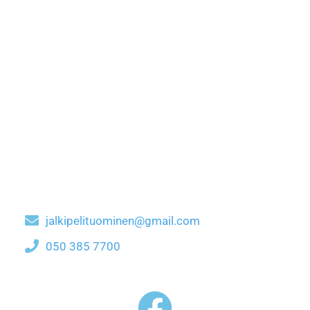
jalkipelituominen@gmail.com
050 385 7700