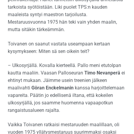
tarkoista syötöistään. Liki puolet TPS:n kauden
maaleista syntyi maestron tarjoilusta.
Mestaruusvuonna 1975 hän teki vain yhden maalin,
mutta sitäkin tärkeämmän.
Toivanen on saanut vastata useampaan kertaan
kysymykseen: Miten sä sen oikein teit?
– Ulkosyrjällä. Kovalla kierteellä. Pallo meni etutolpan
kautta maaliin. Vaasan Palloseuran
Timo Nevanperä
ei
ehtinyt mukaan. Jäimme usein treenien jälkeen
maalivahti
Göran Enckelmanin
kanssa harjoittelemaan
vapareita. Päätin jo edellisenä iltana, että kokeilen
ulkosyrjällä, jos saamme huomenna vapaapotkun
rangaistusalueen rajalta.
Vaikka Toivanen ratkaisi mestaruuden maalillaan, oli
vuoden 1975 yllätysmestaruus suurimmaksi osaksi