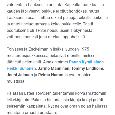
valmentaja Laaksosen ansiota. Kapealla materiaalilla
kauden läpi vienyt joukkue ei ollut hohdokas, mutta
Laaksonen osasi laittaa oikeat pelaajat oikeille paikoille
ja antoi itseluottamusta koko joukkueelle. Tästä
osoituksena oli TPS:n nousu usein alakynnestä
voittoon, monesti jopa ottelun loppuhetkillä.
Toivasen ja Enckelmanin lisäksi vuoden 1975
mestaruusjoukkueessa pelasivat monille mieleen
jääneitä pelimiehiä. Ainakin nimet
Pauno Kymäläinen
,
Heikki Suhonen
,
Jarmo Manninen
,
Tommy Lindholm
,
Jouni Jalonen
ja
Reima Nummila
ovat monien
muistissa.
Palataan Esteri Toivosen tallentamiin korvaamattomiin
leikekirjoihin. Paksuja historiallisia kirjoja kertyi peräti
seitsemän kappaletta. Nyt ne ovat oman pojan hallussa
muistona omasta urastaan.