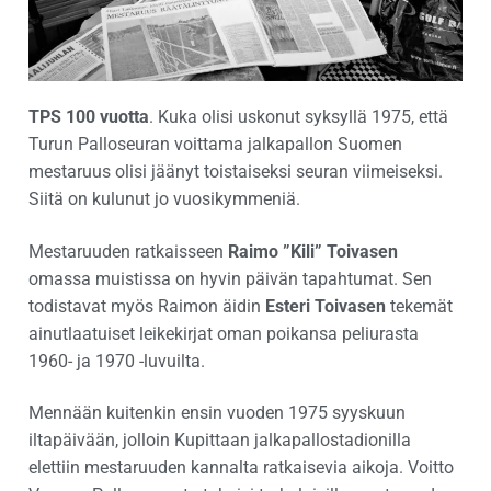
TPS 100 vuotta
. Kuka olisi uskonut syksyllä 1975, että
Turun Palloseuran voittama jalkapallon Suomen
mestaruus olisi jäänyt toistaiseksi seuran viimeiseksi.
Siitä on kulunut jo vuosikymmeniä.
Mestaruuden ratkaisseen
Raimo ”Kili” Toivasen
omassa muistissa on hyvin päivän tapahtumat. Sen
todistavat myös Raimon äidin
Esteri Toivasen
tekemät
ainutlaatuiset leikekirjat oman poikansa peliurasta
1960- ja 1970 -luvuilta.
Mennään kuitenkin ensin vuoden 1975 syyskuun
iltapäivään, jolloin Kupittaan jalkapallostadionilla
elettiin mestaruuden kannalta ratkaisevia aikoja. Voitto