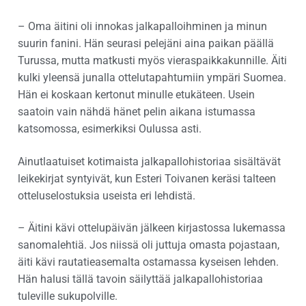
– Oma äitini oli innokas jalkapalloihminen ja minun
suurin fanini. Hän seurasi pelejäni aina paikan päällä
Turussa, mutta matkusti myös vieraspaikkakunnille. Äiti
kulki yleensä junalla ottelutapahtumiin ympäri Suomea.
Hän ei koskaan kertonut minulle etukäteen. Usein
saatoin vain nähdä hänet pelin aikana istumassa
katsomossa, esimerkiksi Oulussa asti.
Ainutlaatuiset kotimaista jalkapallohistoriaa sisältävät
leikekirjat syntyivät, kun Esteri Toivanen keräsi talteen
otteluselostuksia useista eri lehdistä.
– Äitini kävi ottelupäivän jälkeen kirjastossa lukemassa
sanomalehtiä. Jos niissä oli juttuja omasta pojastaan,
äiti kävi rautatieasemalta ostamassa kyseisen lehden.
Hän halusi tällä tavoin säilyttää jalkapallohistoriaa
tuleville sukupolville.