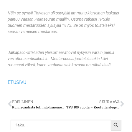
Näin se syntyi! Toivasen ulkosyrjällä ammuttu kierteinen laukaus
painuu Vaasan Palloseuran maaliin. Osuma ratkaisi TPS:lle
Suomen mestaruuden syksyllä 1975. Se on myös toistaiseksi
seuran viimeisen mestaruus.
Jalkapallo-otteluiden yleisömäärät ovat nykyisin varsin pieniä
verrattuna entisaikoihin. Mestaruussarjaotteluissakin kävi
runsaasti väkeä, kuten vanhasta valokuvasta on nähtävissä.
ETUSIVU
EDELLINEN
SEURAAVA
Kun isoäidistä tuli intohimoinen jalkapallon ystävä
TPS 100 vuotta – Kuuluttajalegenda Aulis Virtanen ei ole edes harkinnut lopettamista
Search
SEARCH
for: