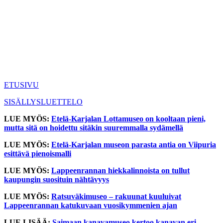
ETUSIVU
SISÄLLYSLUETTELO
LUE MYÖS:
Etelä-Karjalan Lottamuseo on kooltaan pieni,
mutta sitä on hoidettu sitäkin suuremmalla sydämellä
LUE MYÖS:
Etelä-Karjalan museon parasta antia on Viipuria
esittävä pienoismalli
LUE MYÖS:
Lappeenrannan hiekkalinnoista on tullut
kaupungin suosituin nähtävyys
LUE MYÖS:
Ratsuväkimuseo – rakuunat kuuluivat
Lappeenrannan katukuvaan vuosikymmenien ajan
LUE LISÄÄ:
Saimaan kanavamuseo kertoo kanavan eri