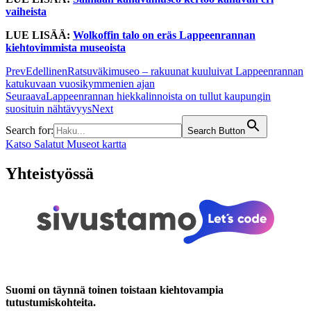
vaiheista
LUE LISÄÄ:
Wolkoffin talo on eräs Lappeenrannan
kiehtovimmista museoista
Prev
Edellinen
Ratsuväkimuseo – rakuunat kuuluivat Lappeenrannan
katukuvaan vuosikymmenien ajan
Seuraava
Lappeenrannan hiekkalinnoista on tullut kaupungin
suosituin nähtävyys
Next
Search for:
Search Button
Katso Salatut Museot kartta
Yhteistyössä
Suomi on täynnä toinen toistaan kiehtovampia
tutustumiskohteita.