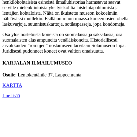
henkilökohtaisista esineistä ilmailuhistoriaa harrastavat saavat
selville mielenkiintoisia yksityiskohtia taistelutapahtumista ja
lentäjien kohtaloista. Näitä on ikuistettu museon kokoelmiin
nähtäväksi muillekin. Esillä on muun muassa koneen osien ohella
laskuvarjoja, suunnistuskarttoja, sotilaspasseja, jopa kondomeja.
Osa ylös nostetuista koneista on suomalaisia ja saksalaisia, osa
suomalaisten alas ampuneita venäläiskoneita. Historiallisesti
arvokkaiden ”romujen” nostamiseen tarvitaan Sotamuseon lupa.
Juridisesti pudonneet koneet ovat valtion omaisuutta.
KARJALAN ILMAILUMUSEO
Osoite
: Lentokentäntie 37, Lappeenranta.
KARTTA
Lue lisää