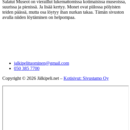
Salatut Museot on vieraillut lukemattomissa kotimaisissa museoissa,
suurissa ja pienissä. Ja lisää kertyy. Monet ovat piilossa pölyisten
teiden päässä, mutta osa löytyy ihan nurkan takaa. Tämän sivuston
avulla niiden löytäminen on helpompaa.
jalkipelituominen@gmail.com
050 385 7700
Copyright © 2026 Jälkipeli.net –
Kotisivut: Sivustamo Oy