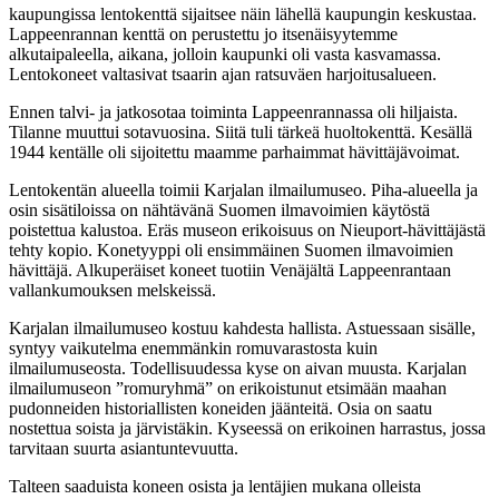
kaupungissa lentokenttä sijaitsee näin lähellä kaupungin keskustaa.
Lappeenrannan kenttä on perustettu jo itsenäisyytemme
alkutaipaleella, aikana, jolloin kaupunki oli vasta kasvamassa.
Lentokoneet valtasivat tsaarin ajan ratsuväen harjoitusalueen.
Ennen talvi- ja jatkosotaa toiminta Lappeenrannassa oli hiljaista.
Tilanne muuttui sotavuosina. Siitä tuli tärkeä huoltokenttä. Kesällä
1944 kentälle oli sijoitettu maamme parhaimmat hävittäjävoimat.
Lentokentän alueella toimii Karjalan ilmailumuseo. Piha-alueella ja
osin sisätiloissa on nähtävänä Suomen ilmavoimien käytöstä
poistettua kalustoa. Eräs museon erikoisuus on Nieuport-hävittäjästä
tehty kopio. Konetyyppi oli ensimmäinen Suomen ilmavoimien
hävittäjä. Alkuperäiset koneet tuotiin Venäjältä Lappeenrantaan
vallankumouksen melskeissä.
Karjalan ilmailumuseo kostuu kahdesta hallista. Astuessaan sisälle,
syntyy vaikutelma enemmänkin romuvarastosta kuin
ilmailumuseosta. Todellisuudessa kyse on aivan muusta. Karjalan
ilmailumuseon ”romuryhmä” on erikoistunut etsimään maahan
pudonneiden historiallisten koneiden jäänteitä. Osia on saatu
nostettua soista ja järvistäkin. Kyseessä on erikoinen harrastus, jossa
tarvitaan suurta asiantuntevuutta.
Talteen saaduista koneen osista ja lentäjien mukana olleista