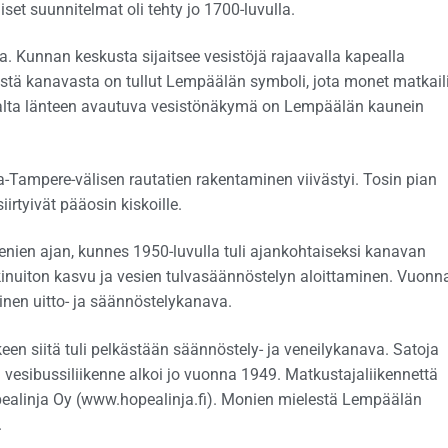
et suunnitelmat oli tehty jo 1700-luvulla.
 Kunnan keskusta sijaitsee vesistöjä rajaavalla kapealla
stä kanavasta on tullut Lempäälän symboli, jota monet matkaili
alta länteen avautuva vesistönäkymä on Lempäälän kaunein
Tampere-välisen rautatien rakentaminen viivästyi. Tosin pian
irtyivät pääosin kiskoille.
nien ajan, kunnes 1950-luvulla tuli ajankohtaiseksi kanavan
inuiton kasvu ja vesien tulvasäännöstelyn aloittaminen. Vuonn
en uitto- ja säännöstelykanava.
keen siitä tuli pelkästään säännöstely- ja veneilykanava. Satoja
 vesibussiliikenne alkoi jo vuonna 1949. Matkustajaliikennettä
ealinja Oy (www.hopealinja.fi). Monien mielestä Lempäälän
.