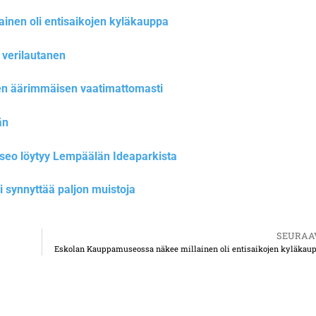
nen oli entisaikojen kyläkauppa
verilautanen
n äärimmäisen vaatimattomasti
än
eo löytyy Lempäälän Ideaparkista
 synnyttää paljon muistoja
SEURAA
Eskolan Kauppamuseossa näkee millainen oli entisaikojen kyläkau