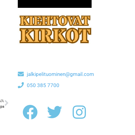
jalkipelituominen@gmail.com
050 385 7700
VA
ppa