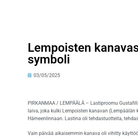
Lempoisten kanavast
symboli
03/05/2025
PIRKANMAA / LEMPÄÄLÄ – Lastiproomu Gustafilla o
laiva, joka kulki Lempoisten kanavan (Lempäälän 
Hämeenlinnaan. Lastina oli tehdastuotteita, tehdasra
Vain päivää aikaisemmin kanava oli vihitty käyttöö