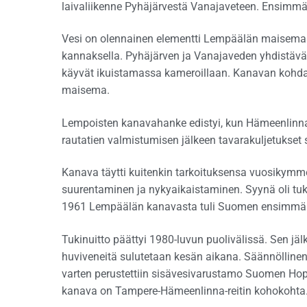
laivaliikenne Pyhäjärvestä Vanajaveteen. Ensimmäis
Vesi on olennainen elementti Lempäälän maisemaa.
kannaksella. Pyhäjärven ja Vanajaveden yhdistävä
käyvät ikuistamassa kameroillaan. Kanavan kohd
maisema.
Lempoisten kanavahanke edistyi, kun Hämeenlinna-
rautatien valmistumisen jälkeen tavarakuljetukset si
Kanava täytti kuitenkin tarkoituksensa vuosikymme
suurentaminen ja nykyaikaistaminen. Syynä oli tuk
1961 Lempäälän kanavasta tuli Suomen ensimmäin
Tukinuitto päättyi 1980-luvun puolivälissä. Sen jäl
huviveneitä sulutetaan kesän aikana. Säännöllinen
varten perustettiin sisävesivarustamo Suomen Hop
kanava on Tampere-Hämeenlinna-reitin kohokohta