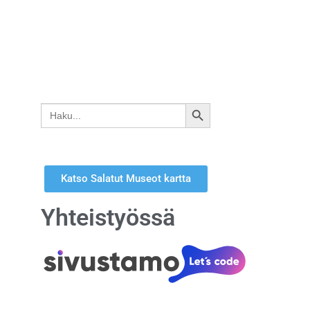
Search
SEARCH
for:
BUTTON
Katso Salatut Museot kartta
Yhteistyössä