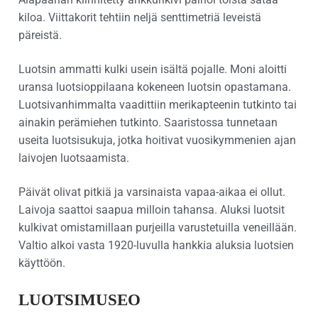
kiloa. Viittakorit tehtiin neljä senttimetriä leveistä
päreistä.
Luotsin ammatti kulki usein isältä pojalle. Moni aloitti
uransa luotsioppilaana kokeneen luotsin opastamana.
Luotsivanhimmalta vaadittiin merikapteenin tutkinto tai
ainakin perämiehen tutkinto. Saaristossa tunnetaan
useita luotsisukuja, jotka hoitivat vuosikymmenien ajan
laivojen luotsaamista.
Päivät olivat pitkiä ja varsinaista vapaa-aikaa ei ollut.
Laivoja saattoi saapua milloin tahansa. Aluksi luotsit
kulkivat omistamillaan purjeilla varustetuilla veneillään.
Valtio alkoi vasta 1920-luvulla hankkia aluksia luotsien
käyttöön.
LUOTSIMUSEO