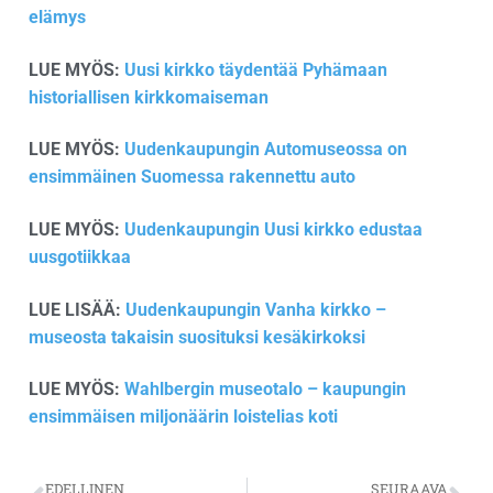
elämys
LUE MYÖS:
Uusi kirkko täydentää Pyhämaan
historiallisen kirkkomaiseman
LUE MYÖS:
Uudenkaupungin Automuseossa on
ensimmäinen Suomessa rakennettu auto
LUE MYÖS:
Uudenkaupungin Uusi kirkko edustaa
uusgotiikkaa
LUE LISÄÄ:
Uudenkaupungin Vanha kirkko –
museosta takaisin suosituksi kesäkirkoksi
LUE MYÖS:
Wahlbergin museotalo – kaupungin
ensimmäisen miljonäärin loistelias koti
EDELLINEN
SEURAAVA