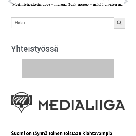
Merimiehenkotimuseo – merenkulku oli kaupunkilaisten tärkein elinkeino
Bonk-museo – mikä hulvaton mielikuvitus
Search
SEARCH
for:
BUTTON
Yhteistyössä
Suomi on täynnä toinen toistaan kiehtovampia