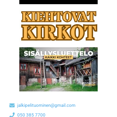
jalkipelituominen@gmail.com
050 385 7700