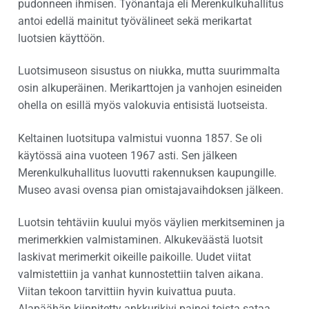
pudonneen ihmisen. Työnantaja eli Merenkulkuhallitus
antoi edellä mainitut työvälineet sekä merikartat
luotsien käyttöön.
Luotsimuseon sisustus on niukka, mutta suurimmalta
osin alkuperäinen. Merikarttojen ja vanhojen esineiden
ohella on esillä myös valokuvia entisistä luotseista.
Keltainen luotsitupa valmistui vuonna 1857. Se oli
käytössä aina vuoteen 1967 asti. Sen jälkeen
Merenkulkuhallitus luovutti rakennuksen kaupungille.
Museo avasi ovensa pian omistajavaihdoksen jälkeen.
Luotsin tehtäviin kuului myös väylien merkitseminen ja
merimerkkien valmistaminen. Alkukeväästä luotsit
laskivat merimerkit oikeille paikoille. Uudet viitat
valmistettiin ja vanhat kunnostettiin talven aikana.
Viitan tekoon tarvittiin hyvin kuivattua puuta.
Alapäähän kiinnitetty ankkurikivi painoi toista sataa