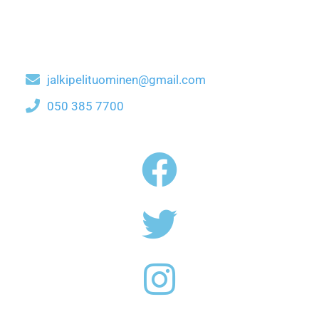
jalkipelituominen@gmail.com
050 385 7700