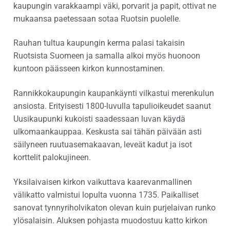
kaupungin varakkaampi väki, porvarit ja papit, ottivat ne
mukaansa paetessaan sotaa Ruotsin puolelle.
Rauhan tultua kaupungin kerma palasi takaisin
Ruotsista Suomeen ja samalla alkoi myös huonoon
kuntoon päässeen kirkon kunnostaminen.
Rannikkokaupungin kaupankäynti vilkastui merenkulun
ansiosta. Erityisesti 1800-luvulla tapulioikeudet saanut
Uusikaupunki kukoisti saadessaan luvan käydä
ulkomaankauppaa. Keskusta sai tähän päivään asti
säilyneen ruutuasemakaavan, leveät kadut ja isot
korttelit palokujineen.
Yksilaivaisen kirkon vaikuttava kaarevanmallinen
välikatto valmistui lopulta vuonna 1735. Paikalliset
sanovat tynnyriholvikaton olevan kuin purjelaivan runko
ylösalaisin. Aluksen pohjasta muodostuu katto kirkon