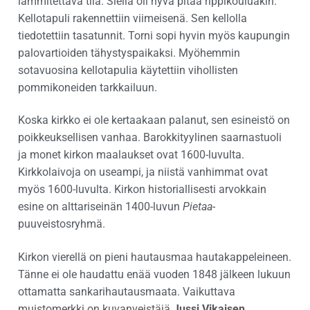
lämmitettävä tila. Siellä oli hyvä pitää rippikouluakin.
Kellotapuli rakennettiin viimeisenä. Sen kellolla
tiedotettiin tasatunnit. Torni sopi hyvin myös kaupungin
palovartioiden tähystyspaikaksi. Myöhemmin
sotavuosina kellotapulia käytettiin vihollisten
pommikoneiden tarkkailuun.
Koska kirkko ei ole kertaakaan palanut, sen esineistö on
poikkeuksellisen vanhaa. Barokkityylinen saarnastuoli
ja monet kirkon maalaukset ovat 1600-luvulta.
Kirkkolaivoja on useampi, ja niistä vanhimmat ovat
myös 1600-luvulta. Kirkon historiallisesti arvokkain
esine on alttariseinän 1400-luvun
Pietaa
-
puuveistosryhmä.
Kirkon vierellä on pieni hautausmaa hautakappeleineen.
Tänne ei ole haudattu enää vuoden 1848 jälkeen lukuun
ottamatta sankarihautausmaata. Vaikuttava
muistomerkki on kuvanveistäjä
Jussi Vikaisen