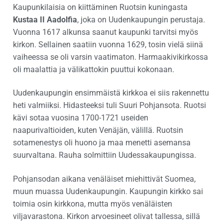
Kaupunkilaisia on kiittäminen Ruotsin kuningasta
Kustaa II Aadolfia
, joka on Uudenkaupungin perustaja.
Vuonna 1617 alkunsa saanut kaupunki tarvitsi myös
kirkon. Sellainen saatiin vuonna 1629, tosin vielä siinä
vaiheessa se oli varsin vaatimaton. Harmaakivikirkossa
oli maalattia ja välikattokin puuttui kokonaan.
Uudenkaupungin ensimmäistä kirkkoa ei siis rakennettu
heti valmiiksi. Hidasteeksi tuli Suuri Pohjansota. Ruotsi
kävi sotaa vuosina 1700-1721 useiden
naapurivaltioiden, kuten Venäjän, välillä. Ruotsin
sotamenestys oli huono ja maa menetti asemansa
suurvaltana. Rauha solmittiin Uudessakaupungissa.
Pohjansodan aikana venäläiset miehittivät Suomea,
muun muassa Uudenkaupungin. Kaupungin kirkko sai
toimia osin kirkkona, mutta myös venäläisten
viljavarastona. Kirkon arvoesineet olivat tallessa, sillä