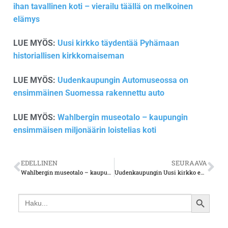
ihan tavallinen koti – vierailu täällä on melkoinen
elämys
LUE MYÖS:
Uusi kirkko täydentää Pyhämaan
historiallisen kirkkomaiseman
LUE MYÖS:
Uudenkaupungin Automuseossa on
ensimmäinen Suomessa rakennettu auto
LUE MYÖS:
Wahlbergin museotalo – kaupungin
ensimmäisen miljonäärin loistelias koti
EDELLINEN
SEURAAVA
Wahlbergin museotalo – kaupungin ensimmäisen miljonäärin loistelias koti
Uudenkaupungin Uusi kirkko edustaa uusgotiikkaa
Search
SEARCH
for:
BUTTON