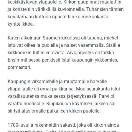
keskikäytävän yläpuolelle. Kirkon puupinnat maalattiin
ja koristeltiin värikkäillä kuvioinneilla. Tuhansien tähtien
koristamaan kattoon ripustettiin kolme kookasta
kynttelikköä.
Kuten aikoinaan Suomen kirkoissa oli tapana, miehet
istuivat oikealla puolella ja naiset vasemmalla. Sisälle
kirkkoonkin tultiin eri ovista. Arvojärjestys oli tarkka.
Ensimmäisessä penkissä istui kaupungin ykkösmies,
pormestari.
Kaupungin virkamiehille ja muutamalle harvalle
ylioppilaalle oli omat paikkansa. Muu seurakunta istui
varallisuutensa mukaisessa järjestyksessä. Parvi oli
varattu nuorisolle. Rippikoulun käymisen jälkeen sai
siirtyä alas omalle paikalleen kirkon puolelle.
1700-luvulla rakennettiin sakasti, joka oli kirkon ainoa