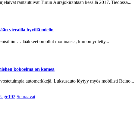
ivat rantautuivat Turun Aurajokirantaan kesällä 2017. Tiedossa...
n vierailla hyvillä mielin
liini… lääkkeet on ollut moninaisia, kun on yritetty...
 miehen kokoelma on komea
tuimpia automerkkejä. Luksusauto löytyy myös mobilisti Reino...
Page
192
Seuraavat