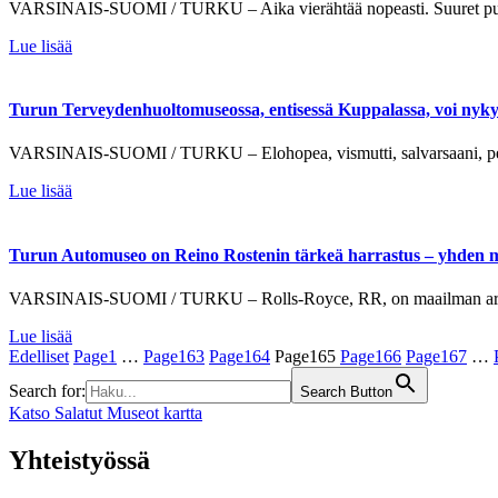
VARSINAIS-SUOMI / TURKU – Aika vierähtää nopeasti. Suuret purjela
Lue lisää
Turun Terveydenhuoltomuseossa, entisessä Kuppalassa, voi nykyää
VARSINAIS-SUOMI / TURKU – Elohopea, vismutti, salvarsaani, penisil
Lue lisää
Turun Automuseo on Reino Rostenin tärkeä harrastus – yhden
VARSINAIS-SUOMI / TURKU – Rolls-Royce, RR, on maailman arvoste
Lue lisää
Edelliset
Page
1
…
Page
163
Page
164
Page
165
Page
166
Page
167
…
Search for:
Search Button
Katso Salatut Museot kartta
Yhteistyössä