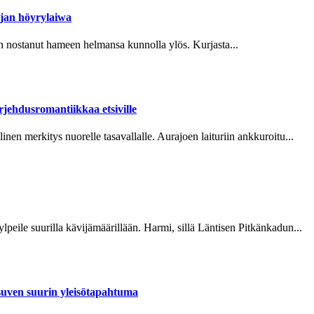
ajan höyrylaiwa
stanut hameen helmansa kunnolla ylös. Kurjasta...
jehdusromantiikkaa etsiville
erkitys nuorelle tasavallalle. Aurajoen laituriin ankkuroitu...
suurilla kävijämäärillään. Harmi, sillä Läntisen Pitkänkadun...
suven suurin yleisötapahtuma