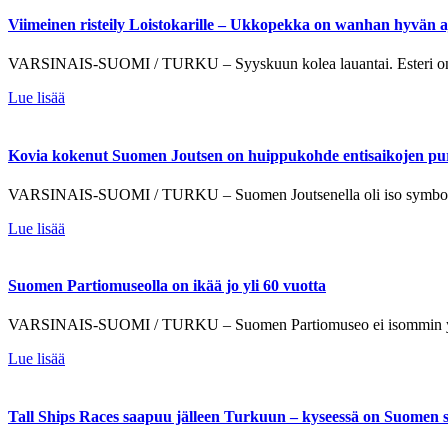
Viimeinen risteily Loistokarille – Ukkopekka on wanhan hyvän 
VARSINAIS-SUOMI / TURKU – Syyskuun kolea lauantai. Esteri on no
Lue lisää
Kovia kokenut Suomen Joutsen on huippukohde entisaikojen pur
VARSINAIS-SUOMI / TURKU – Suomen Joutsenella oli iso symbolinen m
Lue lisää
Suomen Partiomuseolla on ikää jo yli 60 vuotta
VARSINAIS-SUOMI / TURKU – Suomen Partiomuseo ei isommin ylpeile 
Lue lisää
Tall Ships Races saapuu jälleen Turkuun – kyseessä on Suomen 