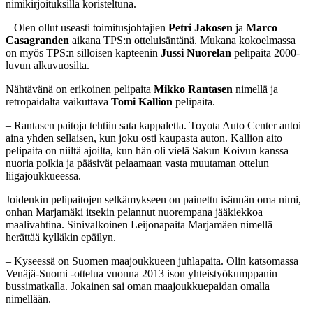
nimikirjoituksilla koristeltuna.
– Olen ollut useasti toimitusjohtajien
Petri Jakosen
ja
Marco
Casagranden
aikana TPS:n otteluisäntänä. Mukana kokoelmassa
on myös TPS:n silloisen kapteenin
Jussi Nuorelan
pelipaita 2000-
luvun alkuvuosilta.
Nähtävänä on erikoinen pelipaita
Mikko Rantasen
nimellä ja
retropaidalta vaikuttava
Tomi Kallion
pelipaita.
– Rantasen paitoja tehtiin sata kappaletta. Toyota Auto Center antoi
aina yhden sellaisen, kun joku osti kaupasta auton. Kallion aito
pelipaita on niiltä ajoilta, kun hän oli vielä Sakun Koivun kanssa
nuoria poikia ja pääsivät pelaamaan vasta muutaman ottelun
liigajoukkueessa.
Joidenkin pelipaitojen selkämykseen on painettu isännän oma nimi,
onhan Marjamäki itsekin pelannut nuorempana jääkiekkoa
maalivahtina. Sinivalkoinen Leijonapaita Marjamäen nimellä
herättää kylläkin epäilyn.
– Kyseessä on Suomen maajoukkueen juhlapaita. Olin katsomassa
Venäjä-Suomi -ottelua vuonna 2013 ison yhteistyökumppanin
bussimatkalla. Jokainen sai oman maajoukkuepaidan omalla
nimellään.