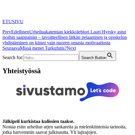
ETUSIVU
Prev
Edellinen
Urheiluakatemian kiekkolehtori Lauri Hyrsky astui
isoihin saappaisiin – tavoitteellisen lätkän pelaamisen ja opiskelun
yhdistäminen on kiinni vain nuoren omasta motivaatiosta
Seuraava
Missä menet Turkufutis?
Next
Search for:
Search Button
Yhteistyössä
Jälkipeli kurkistaa kulissien taakse.
Nostaa esiin urheilun arjen sankareita ja mielenkiintoisia tarinoita,
jotka harvemmin saavat julkisuutta. Yli lajirajojen.