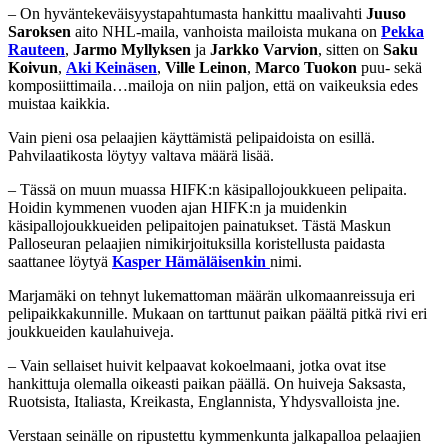
– On hyväntekeväisyystapahtumasta hankittu maalivahti
Juuso
Saroksen
aito NHL-maila, vanhoista mailoista mukana on
Pekka
Rauteen
,
Jarmo Myllyksen
ja
Jarkko Varvion
, sitten on
Saku
Koivun
,
Aki Keinäsen
,
Ville Leinon
,
Marco Tuokon
puu- sekä
komposiittimaila…mailoja on niin paljon, että on vaikeuksia edes
muistaa kaikkia.
Vain pieni osa pelaajien käyttämistä pelipaidoista on esillä.
Pahvilaatikosta löytyy valtava määrä lisää.
– Tässä on muun muassa HIFK:n käsipallojoukkueen pelipaita.
Hoidin kymmenen vuoden ajan HIFK:n ja muidenkin
käsipallojoukkueiden pelipaitojen painatukset. Tästä Maskun
Palloseuran pelaajien nimikirjoituksilla koristellusta paidasta
saattanee löytyä
Kasper Hämäläisenkin
nimi.
Marjamäki on tehnyt lukemattoman määrän ulkomaanreissuja eri
pelipaikkakunnille. Mukaan on tarttunut paikan päältä pitkä rivi eri
joukkueiden kaulahuiveja.
– Vain sellaiset huivit kelpaavat kokoelmaani, jotka ovat itse
hankittuja olemalla oikeasti paikan päällä. On huiveja Saksasta,
Ruotsista, Italiasta, Kreikasta, Englannista, Yhdysvalloista jne.
Verstaan seinälle on ripustettu kymmenkunta jalkapalloa pelaajien