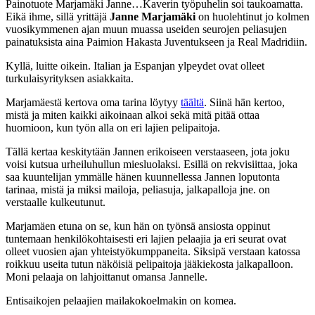
Painotuote Marjamäki Janne…Kaverin työpuhelin soi taukoamatta.
Eikä ihme, sillä yrittäjä
Janne Marjamäki
on huolehtinut jo kolmen
vuosikymmenen ajan muun muassa useiden seurojen peliasujen
painatuksista aina Paimion Hakasta Juventukseen ja Real Madridiin.
Kyllä, luitte oikein. Italian ja Espanjan ylpeydet ovat olleet
turkulaisyrityksen asiakkaita.
Marjamäestä kertova oma tarina löytyy
täältä
. Siinä hän kertoo,
mistä ja miten kaikki aikoinaan alkoi sekä mitä pitää ottaa
huomioon, kun työn alla on eri lajien pelipaitoja.
Tällä kertaa keskitytään Jannen erikoiseen verstaaseen, jota joku
voisi kutsua urheiluhullun miesluolaksi. Esillä on rekvisiittaa, joka
saa kuuntelijan ymmälle hänen kuunnellessa Jannen loputonta
tarinaa, mistä ja miksi mailoja, peliasuja, jalkapalloja jne. on
verstaalle kulkeutunut.
Marjamäen etuna on se, kun hän on työnsä ansiosta oppinut
tuntemaan henkilökohtaisesti eri lajien pelaajia ja eri seurat ovat
olleet vuosien ajan yhteistyökumppaneita. Siksipä verstaan katossa
roikkuu useita tutun näköisiä pelipaitoja jääkiekosta jalkapalloon.
Moni pelaaja on lahjoittanut omansa Jannelle.
Entisaikojen pelaajien mailakokoelmakin on komea.