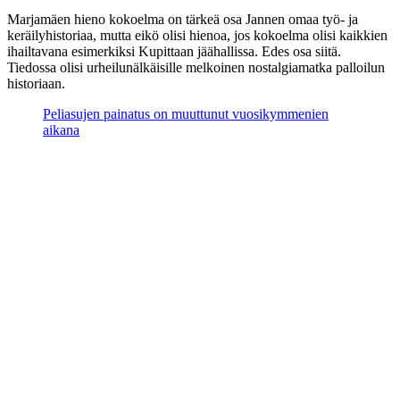
Marjamäen hieno kokoelma on tärkeä osa Jannen omaa työ- ja
keräilyhistoriaa, mutta eikö olisi hienoa, jos kokoelma olisi kaikkien
ihailtavana esimerkiksi Kupittaan jäähallissa. Edes osa siitä.
Tiedossa olisi urheilunälkäisille melkoinen nostalgiamatka palloilun
historiaan.
Peliasujen painatus on muuttunut vuosikymmenien
aikana