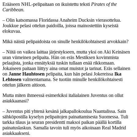
Erääseen NHL-pelipaitaan on ikuistettu teksti
Pirates of the
Caribbean.
– Olin katsomassa Floridassa Anaheim Ducksin vierasottelua.
Joukkue pelasi ottelun paidoilla, joissa mainostettiin kyseistä
elokuvaa.
Mikä näistä pelipaidoista on sinulle henkilökohtaisesti arvokkain?
– Niitä on vaikea laittaa järjestykseen, mutta yksi on Aki Keinäsen
uran viimeinen pelipaita. Hän on eräs Mestiksen kovimmista
pelaajista, jonka ennätyksiä tuskin tullaan enää rikkomaan.
Jokaiseen paitaan liittyy aina omat muistot ja tarinat. Eräs sellainen
on
Janne Hauhtosen
pelipaita, kun hän pelasi Jokereissa
Ika
Lehtosen
valmentamana. Se tuotiin minulle henkilökohtaisesti
ottelun jälkeen aitioon.
Mutta miten ihmeessä esimerkiksi italialainen Juventus on ollut
asiakkaanasi?
– Juventus piti yhtenä kesänä jalkapallokoulua Naantalissa. Sain
sähköpostilla kyselyn pelipaitojen painattamisesta Suomessa. Tuli
tarkka tilaus ja seuran presidentti maksoi paikan päällä kortilla
painatuslaskun. Samalla tavoin tuli myös aikoinaan Real Madrid
asiakkaakseni.