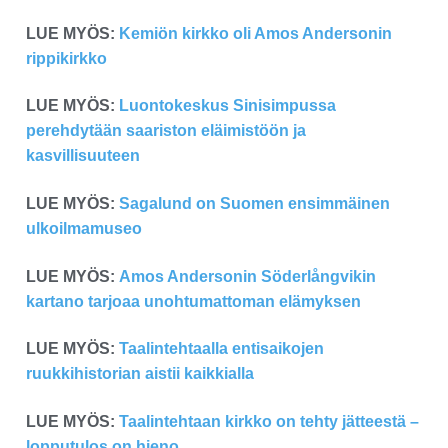
LUE MYÖS:
Kemiön kirkko oli Amos Andersonin
rippikirkko
LUE MYÖS:
Luontokeskus Sinisimpussa
perehdytään saariston eläimistöön ja
kasvillisuuteen
LUE MYÖS:
Sagalund on Suomen ensimmäinen
ulkoilmamuseo
LUE MYÖS:
Amos Andersonin Söderlångvikin
kartano tarjoaa unohtumattoman elämyksen
LUE MYÖS:
Taalintehtaalla entisaikojen
ruukkihistorian aistii kaikkialla
LUE MYÖS:
Taalintehtaan kirkko on tehty jätteestä –
lopputulos on hieno