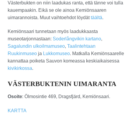
Västerbukten on niin laadukas ranta, että tänne voi tulla
kauempaakin. Eikä se ole ainoa Kemiönsaaren
uimarannoista. Muut vaihtoehdot löydät
täältä
.
Kemiönsaari tunnetaan myös laadukkaasta
museotarjonnastaan:
Soderlångvikin kartano
,
Sagalundin ulkoilmamuseo
,
Taalintehtaan
Ruukinmuseo
ja
Lukkomuseo
. Matkalla Kemiönsaarelle
kannattaa poiketa Sauvon komeassa keskiaikaisessa
kivikirkossa
.
VÄSTERBUKTENIN UIMARANTA
Osoite
: Ölmosintie 469, Dragsfjärd, Kemiönsaari.
KARTTA