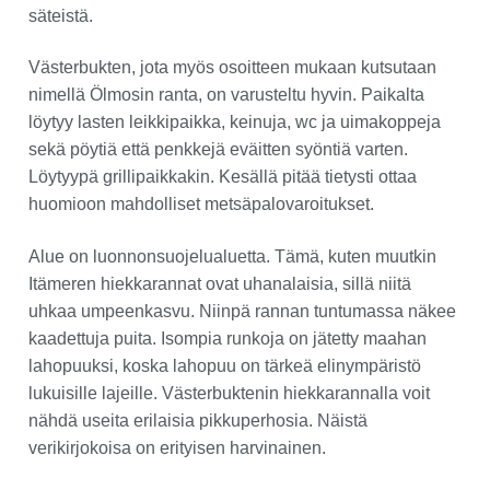
säteistä.
Västerbukten, jota myös osoitteen mukaan kutsutaan
nimellä Ölmosin ranta, on varusteltu hyvin. Paikalta
löytyy lasten leikkipaikka, keinuja, wc ja uimakoppeja
sekä pöytiä että penkkejä eväitten syöntiä varten.
Löytyypä grillipaikkakin. Kesällä pitää tietysti ottaa
huomioon mahdolliset metsäpalovaroitukset.
Alue on luonnonsuojelualuetta. Tämä, kuten muutkin
Itämeren hiekkarannat ovat uhanalaisia, sillä niitä
uhkaa umpeenkasvu. Niinpä rannan tuntumassa näkee
kaadettuja puita. Isompia runkoja on jätetty maahan
lahopuuksi, koska lahopuu on tärkeä elinympäristö
lukuisille lajeille. Västerbuktenin hiekkarannalla voit
nähdä useita erilaisia pikkuperhosia. Näistä
verikirjokoisa on erityisen harvinainen.