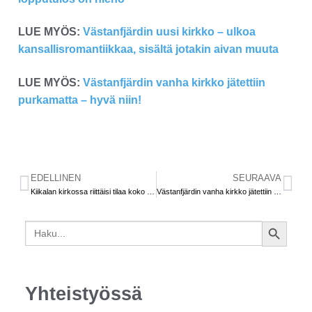
LUE MYÖS:
Västanfjärdin uusi kirkko – ulkoa
kansallisromantiikkaa, sisältä jotakin aivan muuta
LUE MYÖS:
Västanfjärdin vanha kirkko jätettiin
purkamatta – hyvä niin!
EDELLINEN
SEURAAVA
Kiikalan kirkossa riittäisi tilaa koko seurakunnalle
Västanfjärdin vanha kirkko jätettiin purkamatta – hyvä niin!
Search
SEARCH
for:
BUTTON
Yhteistyössä