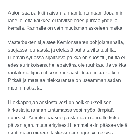
Auton saa parkkiin aivan rannan tuntumaan. Jopa niin
lähelle, että kaikkea ei tarvitse edes purkaa yhdellä
kerralla. Rannalle on vain muutaman askeleen matka.
Västerbukten sijaistee Kemiönsaaren pohjoisrannalla,
suojassa lounaasta ja etelästä puhaltavilta tuulilta.
Hieman syrjässä sijaitseva paikka on suosittu, mutta ei
edes aurinkoisena hellepäivänä ole ruuhkaa. Ja vaikka
rantalomailijoita olisikin runsaasti, tilaa riittää kaikille.
Pitkää ja matalaa hiekkarantaa on useamman sadan
metrin matkalta.
Hiekkapohjan ansiosta vesi on poikkeuksellisen
kirkasta ja rannan tuntumassa vesi myös lämpiää
nopeasti. Aurinko pääsee paistamaan rannalle koko
päivän ajan, mutta erityisesti illemmallakin pääsee vielä
nauttimaan mereen laskevan auringon viimeisistä