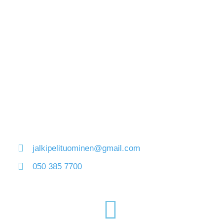
jalkipelituominen@gmail.com
050 385 7700