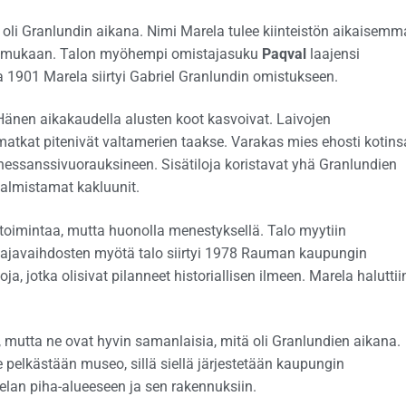
e oli Granlundin aikana. Nimi Marela tulee kiinteistön aikaisemm
mukaan. Talon myöhempi omistajasuku
Paqval
laajensi
na 1901 Marela siirtyi Gabriel Granlundin omistukseen.
Hänen aikakaudella alusten koot kasvoivat. Laivojen
matkat pitenivät valtamerien taakse. Varakas mies ehosti kotins
essanssivuorauksineen. Sisätiloja koristavat yhä Granlundien
valmistamat kakluunit.
ketoimintaa, mutta huonolla menestyksellä. Talo myytiin
javaihdosten myötä talo siirtyi 1978 Rauman kaupungin
ja, jotka olisivat pilanneet historiallisen ilmeen. Marela haluttii
, mutta ne ovat hyvin samanlaisia, mitä oli Granlundien aikana.
e pelkästään museo, sillä siellä järjestetään kaupungin
lan piha-alueeseen ja sen rakennuksiin.