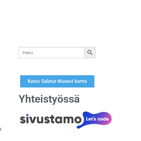
Search
SEARCH
for:
BUTTON
Katso Salatut Museot kartta
Yhteistyössä
a