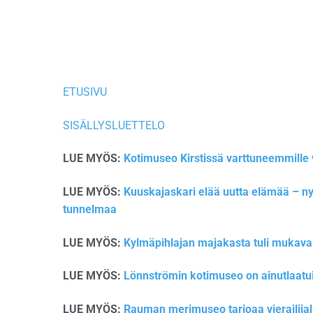
ETUSIVU
SISÄLLYSLUETTELO
LUE MYÖS:
Kotimuseo Kirstissä varttuneemmille vi
LUE MYÖS:
Kuuskajaskari elää uutta elämää – n
tunnelmaa
LUE MYÖS:
Kylmäpihlajan majakasta tuli mukava 
LUE MYÖS:
Lönnströmin kotimuseo on ainutlaatu
LUE MYÖS:
Rauman merimuseo tarjoaa vierailija