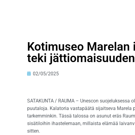
Kotimuseo Marelan i
teki jättiomaisuud
02/05/2025
SATAKUNTA / RAUMA – Unescon suojeluksessa olev
puutaloja. Kalatoria vastapäätä sijaitseva Marela
tarkemminkin. Tässä talossa on asunut eräs Raum
sisätiloihin ihastelemaan, millaista elämää laivan
sitten.