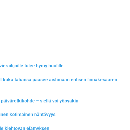
erailijoille tulee hymy huulille
yt kuka tahansa pääsee aistimaan entisen linnakesaaren
päiväretkikohde – siellä voi yöpyäkin
inen kotimainen nähtävyys
lle kiehtovan elämyksen