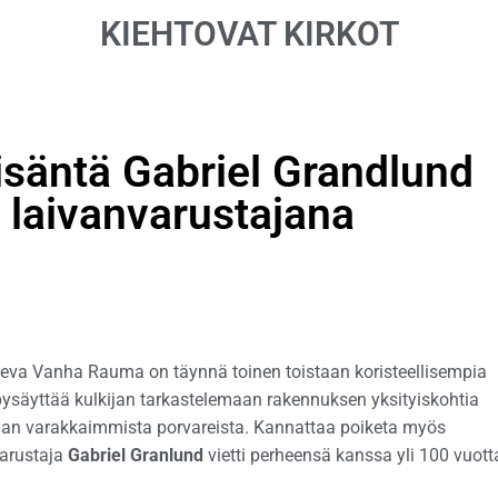
KIEHTOVAT KIRKOT
säntä Gabriel Grandlund
en laivanvarustajana
a Vanha Rauma on täynnä toinen toistaan koristeellisempia
 pysäyttää kulkijan tarkastelemaan rakennuksen yksityiskohtia
an varakkaimmista porvareista. Kannattaa poiketa myös
varustaja
Gabriel Granlund
vietti perheensä kanssa yli 100 vuott