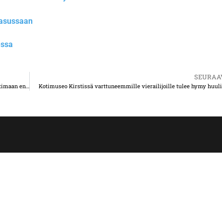
 asussaan
essa
SEURAA
Kuuskajaskari elää uutta elämää – nyt kuka tahansa pääsee aistimaan entisen linnakesaaren tunnelmaa
Kotimuseo Kirstissä varttuneemmille vierailijoille tulee hymy huuli