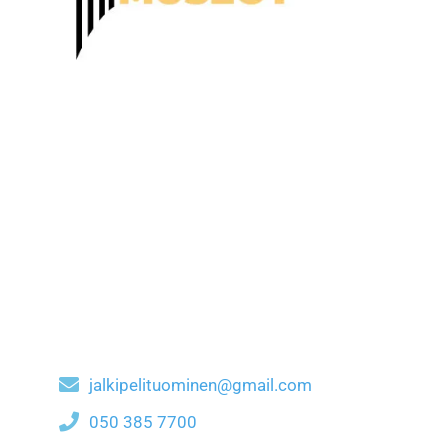
jalkipelituominen@gmail.com
050 385 7700