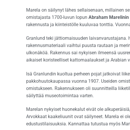
Marela on säilynyt lähes sellaisenaan, millainen s
omistajasta 1700-luvun lopun
Abraham Marelinin
rakennusta ja kiinteistölle kuuluvaa tonttia. Vuon
Granlund teki jättiomaisuuden laivanvarustajana. 
rakennusmateriaali vaihtui puusta rautaan ja meri
ulkonäköä. Rakennus sai nykyisen ilmeensä uusren
aikaiset koristeelliset kattomaalaukset ja Arabian 
Isä Granlundin kuoltua perheen pojat jatkoivat lii
pakkohuutokaupassa vuonna 1907. Useiden omista
omistukseen. Rakennukseen oli suunnitteilla liiketilo
säilyttää museotoimintaa varten.
Marelan nykyiset huonekalut eivät ole alkuperäisiä
Arvokkaat kaakeliuunit ovat säilyneet. Marela ei ol
edustustilaisuuksia. Kannattaa tutustua myös Mare