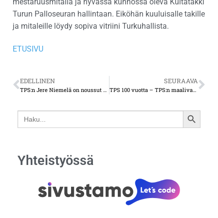
mestaruusmitalia ja hyvässä kunnossa oleva Kultatakki
Turun Palloseuran hallintaan. Eiköhän kuuluisalle takille
ja mitaleille löydy sopiva vitriini Turkuhallista.
ETUSIVU
EDELLINEN
SEURAAVA
TPS:n Jere Niemelä on noussut raketin lailla maajoukkueeseen
TPS 100 vuotta – TPS:n maalivahti Oskari Fälden on noussut miesten maajoukkueeseen ennätysnuorena
Search
SEARCH
for:
BUTTON
Yhteistyössä