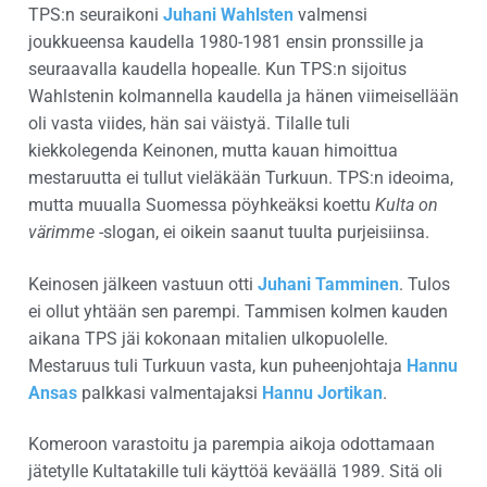
TPS:n seuraikoni
Juhani Wahlsten
valmensi
joukkueensa kaudella 1980-1981 ensin pronssille ja
seuraavalla kaudella hopealle. Kun TPS:n sijoitus
Wahlstenin kolmannella kaudella ja hänen viimeisellään
oli vasta viides, hän sai väistyä. Tilalle tuli
kiekkolegenda Keinonen, mutta kauan himoittua
mestaruutta ei tullut vieläkään Turkuun. TPS:n ideoima,
mutta muualla Suomessa pöyhkeäksi koettu
Kulta on
värimme
-slogan, ei oikein saanut tuulta purjeisiinsa.
Keinosen jälkeen vastuun otti
Juhani Tamminen
. Tulos
ei ollut yhtään sen parempi. Tammisen kolmen kauden
aikana TPS jäi kokonaan mitalien ulkopuolelle.
Mestaruus tuli Turkuun vasta, kun puheenjohtaja
Hannu
Ansas
palkkasi valmentajaksi
Hannu Jortikan
.
Komeroon varastoitu ja parempia aikoja odottamaan
jätetylle Kultatakille tuli käyttöä keväällä 1989. Sitä oli