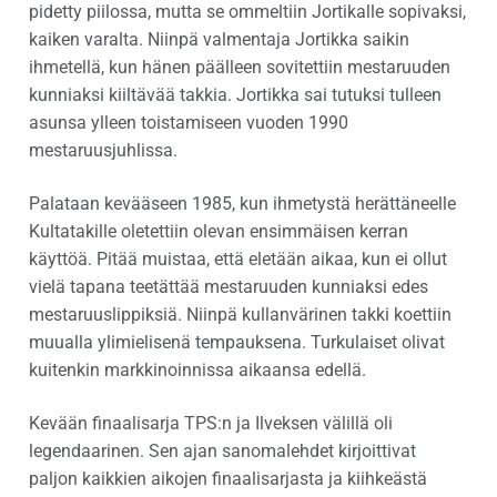
pidetty piilossa, mutta se ommeltiin Jortikalle sopivaksi,
kaiken varalta. Niinpä valmentaja Jortikka saikin
ihmetellä, kun hänen päälleen sovitettiin mestaruuden
kunniaksi kiiltävää takkia. Jortikka sai tutuksi tulleen
asunsa ylleen toistamiseen vuoden 1990
mestaruusjuhlissa.
Palataan kevääseen 1985, kun ihmetystä herättäneelle
Kultatakille oletettiin olevan ensimmäisen kerran
käyttöä. Pitää muistaa, että eletään aikaa, kun ei ollut
vielä tapana teetättää mestaruuden kunniaksi edes
mestaruuslippiksiä. Niinpä kullanvärinen takki koettiin
muualla ylimielisenä tempauksena. Turkulaiset olivat
kuitenkin markkinoinnissa aikaansa edellä.
Kevään finaalisarja TPS:n ja Ilveksen välillä oli
legendaarinen. Sen ajan sanomalehdet kirjoittivat
paljon kaikkien aikojen finaalisarjasta ja kiihkeästä