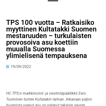
TPS 100 vuotta – Ratkaisiko
myyttinen Kultatakki Suomen
mestaruuden – turkulaisten
provosoiva asu koettiin
muualla Suomessa
ylimielisenä tempauksena
19/09/2022
HC TPS:n markkinointi- ja viestintäpäällikkö Eero
Tuominen tuntee Kultatakin tarinan. Aikanaan paljon
huomiota saanut asu on palanut takaisin seuran