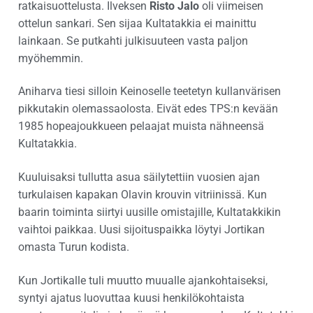
ratkaisuottelusta. Ilveksen
Risto Jalo
oli viimeisen
ottelun sankari. Sen sijaa Kultatakkia ei mainittu
lainkaan. Se putkahti julkisuuteen vasta paljon
myöhemmin.
Aniharva tiesi silloin Keinoselle teetetyn kullanvärisen
pikkutakin olemassaolosta. Eivät edes TPS:n kevään
1985 hopeajoukkueen pelaajat muista nähneensä
Kultatakkia.
Kuuluisaksi tullutta asua säilytettiin vuosien ajan
turkulaisen kapakan Olavin krouvin vitriinissä. Kun
baarin toiminta siirtyi uusille omistajille, Kultatakkikin
vaihtoi paikkaa. Uusi sijoituspaikka löytyi Jortikan
omasta Turun kodista.
Kun Jortikalle tuli muutto muualle ajankohtaiseksi,
syntyi ajatus luovuttaa kuusi henkilökohtaista