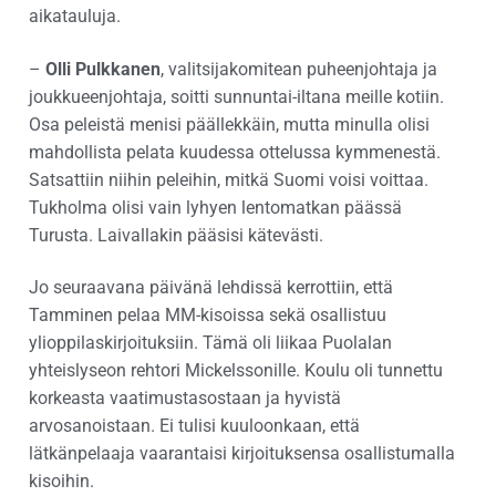
aikatauluja.
–
Olli Pulkkanen
, valitsijakomitean puheenjohtaja ja
joukkueenjohtaja, soitti sunnuntai-iltana meille kotiin.
Osa peleistä menisi päällekkäin, mutta minulla olisi
mahdollista pelata kuudessa ottelussa kymmenestä.
Satsattiin niihin peleihin, mitkä Suomi voisi voittaa.
Tukholma olisi vain lyhyen lentomatkan päässä
Turusta. Laivallakin pääsisi kätevästi.
Jo seuraavana päivänä lehdissä kerrottiin, että
Tamminen pelaa MM-kisoissa sekä osallistuu
ylioppilaskirjoituksiin. Tämä oli liikaa Puolalan
yhteislyseon rehtori Mickelssonille. Koulu oli tunnettu
korkeasta vaatimustasostaan ja hyvistä
arvosanoistaan. Ei tulisi kuuloonkaan, että
lätkänpelaaja vaarantaisi kirjoituksensa osallistumalla
kisoihin.