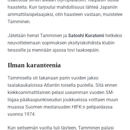
haasteita. Kun tarjoutui mahdollisuus lähteä Japaniin
ammattilaispelaajaksi, otin haasteen vastaan, muistelee
Tamminen.
Jätetään herrat Tamminen ja
Satoshi Kuratomi
hetkeksi
neuvottelemaan sopimuksen yksityiskohdista klubin
terassille ja mennään ajassa tovi taaksepäin.
Ilman karanteenia
Tammisella oli takanaan parin vuoden jakso
taalakaukaloissa Atlantin toisella puolella. Sitä ennen
kiekkoammattilainen pelasi useamman vuoden SM-
liigaa pääkaupunkiseudun joukkueissa voittaen muun
muassa Suomen mestaruuden HIFK:n pelipaidassa
vuonna 1974.
Kun seitsemän vuotta tuli täyteen, Tamminen palasi