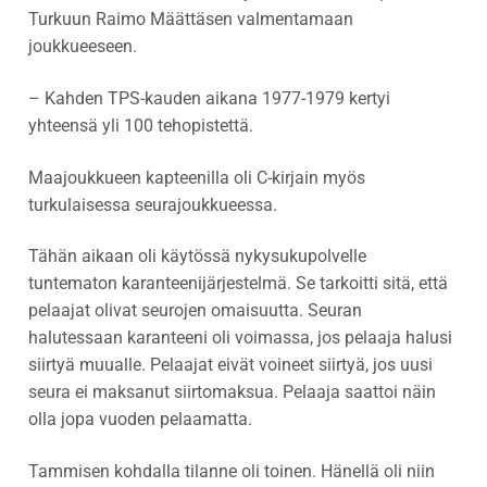
Turkuun Raimo Määttäsen valmentamaan
joukkueeseen.
– Kahden TPS-kauden aikana 1977-1979 kertyi
yhteensä yli 100 tehopistettä.
Maajoukkueen kapteenilla oli C-kirjain myös
turkulaisessa seurajoukkueessa.
Tähän aikaan oli käytössä nykysukupolvelle
tuntematon karanteenijärjestelmä. Se tarkoitti sitä, että
pelaajat olivat seurojen omaisuutta. Seuran
halutessaan karanteeni oli voimassa, jos pelaaja halusi
siirtyä muualle. Pelaajat eivät voineet siirtyä, jos uusi
seura ei maksanut siirtomaksua. Pelaaja saattoi näin
olla jopa vuoden pelaamatta.
Tammisen kohdalla tilanne oli toinen. Hänellä oli niin