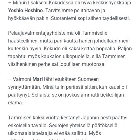
– Minun lisäkseni Kokudossa oli hyvä keskushyökkääjä
Yoshio Hoshino
. Tarvitsimme pelitaitavan ja
hyökkäävän pakin. Suoraniemi sopi siihen täydellisesti.
Pelaajavalmentajayhdistelmä oli Tammiselle
haasteellinen, mutta pari kautta hänen johdollaan meni
kuitenkin hyvin. Kokudo oli kaksi kertaa hopealla. Paljon
tapahtui myös kaukalon ulkopuolella, sillä Tammisen
viisihenkinen perhe sai lopullisen muotonsa.
– Vaimoni
Mari
lähti etukäteen Suomeen
synnyttämään. Minä tulin perässä sitten, kun kausi oli
päättynyt. Sellaista se on joskus ammattikiekkoilijan
elämä.
Tammisen kaksi vuotta kestänyt Japanin pesti päättyi
erikoisella tavalla. Seurojen yhteisellä päätöksellä
ulkomaalaispelaajia ei enää sallittu. Myös