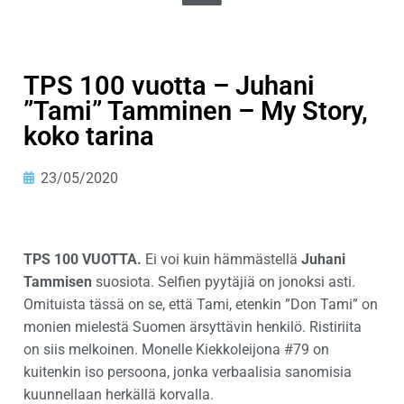
TPS 100 vuotta – Juhani
”Tami” Tamminen – My Story,
koko tarina
23/05/2020
TPS 100 VUOTTA.
Ei voi kuin hämmästellä
Juhani
Tammisen
suosiota. Selfien pyytäjiä on jonoksi asti.
Omituista tässä on se, että Tami, etenkin ”Don Tami” on
monien mielestä Suomen ärsyttävin henkilö. Ristiriita
on siis melkoinen. Monelle Kiekkoleijona #79 on
kuitenkin iso persoona, jonka verbaalisia sanomisia
kuunnellaan herkällä korvalla.