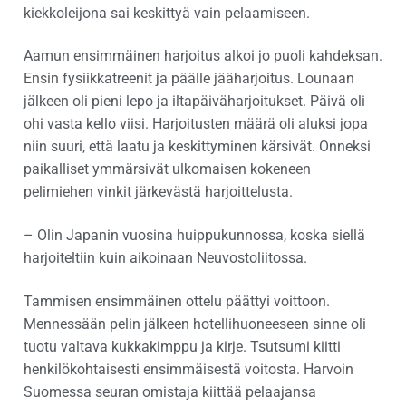
kiekkoleijona sai keskittyä vain pelaamiseen.
Aamun ensimmäinen harjoitus alkoi jo puoli kahdeksan.
Ensin fysiikkatreenit ja päälle jääharjoitus. Lounaan
jälkeen oli pieni lepo ja iltapäiväharjoitukset. Päivä oli
ohi vasta kello viisi. Harjoitusten määrä oli aluksi jopa
niin suuri, että laatu ja keskittyminen kärsivät. Onneksi
paikalliset ymmärsivät ulkomaisen kokeneen
pelimiehen vinkit järkevästä harjoittelusta.
– Olin Japanin vuosina huippukunnossa, koska siellä
harjoiteltiin kuin aikoinaan Neuvostoliitossa.
Tammisen ensimmäinen ottelu päättyi voittoon.
Mennessään pelin jälkeen hotellihuoneeseen sinne oli
tuotu valtava kukkakimppu ja kirje. Tsutsumi kiitti
henkilökohtaisesti ensimmäisestä voitosta. Harvoin
Suomessa seuran omistaja kiittää pelaajansa