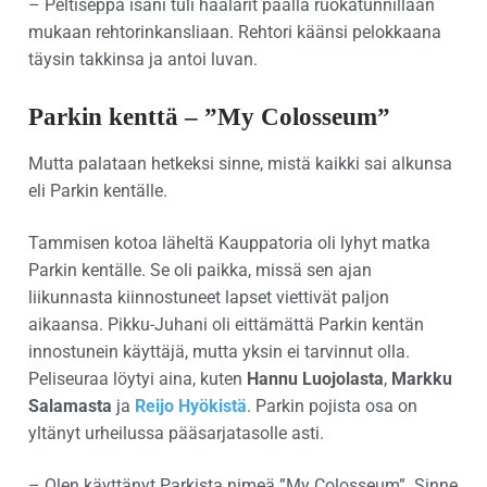
– Peltiseppä isäni tuli haalarit päällä ruokatunnillaan
mukaan rehtorinkansliaan. Rehtori käänsi pelokkaana
täysin takkinsa ja antoi luvan.
Parkin kenttä – ”My Colosseum”
Mutta palataan hetkeksi sinne, mistä kaikki sai alkunsa
eli Parkin kentälle.
Tammisen kotoa läheltä Kauppatoria oli lyhyt matka
Parkin kentälle. Se oli paikka, missä sen ajan
liikunnasta kiinnostuneet lapset viettivät paljon
aikaansa. Pikku-Juhani oli eittämättä Parkin kentän
innostunein käyttäjä, mutta yksin ei tarvinnut olla.
Peliseuraa löytyi aina, kuten
Hannu Luojolasta
,
Markku
Salamasta
ja
Reijo Hyökistä
. Parkin pojista osa on
yltänyt urheilussa pääsarjatasolle asti.
– Olen käyttänyt Parkista nimeä ”My Colosseum”. Sinne