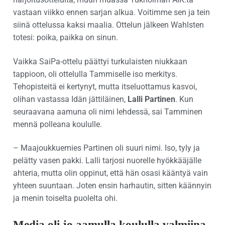
vastaan viikko ennen sarjan alkua. Voitimme sen ja tein
siinä ottelussa kaksi maalia. Ottelun jälkeen Wahlsten
totesi: poika, paikka on sinun.
Vaikka SaiPa-ottelu päättyi turkulaisten niukkaan
tappioon, oli ottelulla Tammiselle iso merkitys.
Tehopisteitä ei kertynyt, mutta itseluottamus kasvoi,
olihan vastassa Idän jättiläinen,
Lalli Partinen
. Kun
seuraavana aamuna oli nimi lehdessä, sai Tamminen
mennä polleana koululle.
– Maajoukkuemies Partinen oli suuri nimi. Iso, tyly ja
pelätty vasen pakki. Lalli tarjosi nuorelle hyökkääjälle
ahteria, mutta olin oppinut, että hän osasi kääntyä vain
yhteen suuntaan. Joten ensin harhautin, sitten käännyin
ja menin toiselta puolelta ohi.
Media oli jo aamulla koululla valmiina