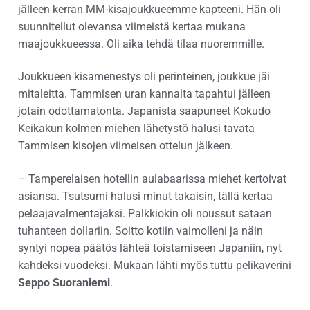
jälleen kerran MM-kisajoukkueemme kapteeni. Hän oli
suunnitellut olevansa viimeistä kertaa mukana
maajoukkueessa. Oli aika tehdä tilaa nuoremmille.
Joukkueen kisamenestys oli perinteinen, joukkue jäi
mitaleitta. Tammisen uran kannalta tapahtui jälleen
jotain odottamatonta. Japanista saapuneet Kokudo
Keikakun kolmen miehen lähetystö halusi tavata
Tammisen kisojen viimeisen ottelun jälkeen.
– Tamperelaisen hotellin aulabaarissa miehet kertoivat
asiansa. Tsutsumi halusi minut takaisin, tällä kertaa
pelaajavalmentajaksi. Palkkiokin oli noussut sataan
tuhanteen dollariin. Soitto kotiin vaimolleni ja näin
syntyi nopea päätös lähteä toistamiseen Japaniin, nyt
kahdeksi vuodeksi. Mukaan lähti myös tuttu pelikaverini
Seppo Suoraniemi
.