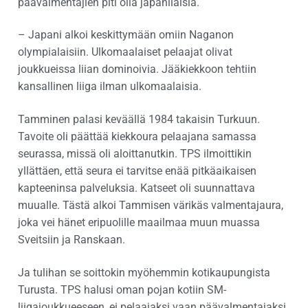
päävalmentajien piti olla japanilaisia.
– Japani alkoi keskittymään omiin Naganon
olympialaisiin. Ulkomaalaiset pelaajat olivat
joukkueissa liian dominoivia. Jääkiekkoon tehtiin
kansallinen liiga ilman ulkomaalaisia.
Tamminen palasi keväällä 1984 takaisin Turkuun.
Tavoite oli päättää kiekkoura pelaajana samassa
seurassa, missä oli aloittanutkin. TPS ilmoittikin
yllättäen, että seura ei tarvitse enää pitkäaikaisen
kapteeninsa palveluksia. Katseet oli suunnattava
muualle. Tästä alkoi Tammisen värikäs valmentajaura,
joka vei hänet eripuolille maailmaa muun muassa
Sveitsiin ja Ranskaan.
Ja tulihan se soittokin myöhemmin kotikaupungista
Turusta. TPS halusi oman pojan kotiin SM-
liigajoukkueeseen, ei pelaajaksi vaan päävalmentajaksi.