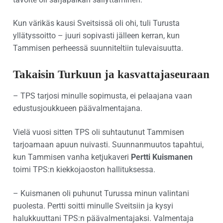
Kun värikäs kausi Sveitsissä oli ohi, tuli Turusta
yllätyssoitto – juuri sopivasti jälleen kerran, kun
Tammisen perheessä suunniteltiin tulevaisuutta.
Takaisin Turkuun ja kasvattajaseuraan
– TPS tarjosi minulle sopimusta, ei pelaajana vaan
edustusjoukkueen päävalmentajana.
Vielä vuosi sitten TPS oli suhtautunut Tammisen
tarjoamaan apuun nuivasti. Suunnanmuutos tapahtui,
kun Tammisen vanha ketjukaveri
Pertti Kuismanen
toimi TPS:n kiekkojaoston hallituksessa.
– Kuismanen oli puhunut Turussa minun valintani
puolesta. Pertti soitti minulle Sveitsiin ja kysyi
halukkuuttani TPS:n päävalmentajaksi. Valmentaja