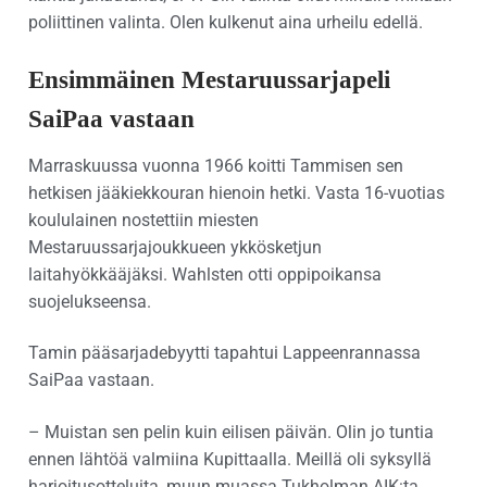
poliittinen valinta. Olen kulkenut aina urheilu edellä.
Ensimmäinen Mestaruussarjapeli
SaiPaa vastaan
Marraskuussa vuonna 1966 koitti Tammisen sen
hetkisen jääkiekkouran hienoin hetki. Vasta 16-vuotias
koululainen nostettiin miesten
Mestaruussarjajoukkueen ykkösketjun
laitahyökkääjäksi. Wahlsten otti oppipoikansa
suojelukseensa.
Tamin pääsarjadebyytti tapahtui Lappeenrannassa
SaiPaa vastaan.
– Muistan sen pelin kuin eilisen päivän. Olin jo tuntia
ennen lähtöä valmiina Kupittaalla. Meillä oli syksyllä
harjoitusotteluita, muun muassa Tukholman AIK:ta