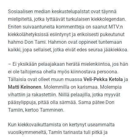
Sosiaalisen median keskustelupalstat ovat täynnä
mielipiteitä, jotka lyttäävät turkulaisen kiekkolegendan.
Eniten suivaantuneita kommentteja on saanut MTV:n
kiekkolähetyksissä esiintynyt ja erikoisesti pukeutunut
hahmo Don Tami. Hahmon ovat oppineet tuntemaan
kaikki, jopa sellaiset, jotka eivät edes seuraa jääkiekkoa.
– Ei yksikään pelaajakaan herätä mielenkiintoa, jos hän
ei ole taitojensa ohella myös kiinnostava persoona.
Tällaisia ovat olleet muun muassa
Veli-Pekka Ketola
ja
Matti Keinonen
. Molemmilla on karismaa. Molempia
vihattiin ja rakastettiin. Niillä pelaajilla, jotka myyvät
pääsylippuja, pitää olla särmää. Sama pätee Don
Tamiin, kertoo Tamminen.
Kun kiekkovaikuttamista on kertynyt useammalta
vuosikymmeneltä, Tamin tarinasta tuli pitkä ja