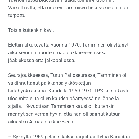
Vaikutti siltä, että nuoren Tammisen tie arvokisoihin oli
torpattu.
Toisin kuitenkin kävi.
Elettiin alkukevättä vuonna 1970. Tamminen oli yltänyt
aikaisemmin nuorten maajoukkueeseen sekä
jääkiekossa että jalkapallossa.
Seurajoukkueessa, Turun Palloseurassa, Tamminen oli
vakiinnuttanut paikkansa ykkösketjun
laitahyökkääjänä. Kaudella 1969-1970 TPS jäi niukasti
ulos mitaleilta ollen kauden päättyessä neljännellä
sijalla. 19-vuotiaan Tammisen kausi oli kuitenkin
mennyt sen verran hyvin, että hän oli saanut kutsun
aikuisten A-maajoukkueeseen.
– Syksyllä 1969 pelasin kaksi harjoitusottelua Kanadaa