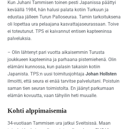
Kun Juhani Tammisen toinen pesti Japanissa päättyi
keväällä 1984, hän halusi palata kotiin Turkuun ja
edustaa jälleen Turun Palloseuraa. Tamin tarkoituksena
oli lopettaa ura pelaajana kasvattajaseurassaan. Toive
ei toteutunut. TPS ei kaivannut entisen kapteeninsa
palveluksia.
– Olin lähtenyt pari vuotta aikaisemmin Turusta
joukkueen kapteenina ja parhaana pistemiehenä. Olin
elämäni kunnossa, kun palasin takaisin kotiin
Japanista. TPS:n uusi toimitusjohtaja
Johan Hollsten
ilmoitti, että seura ei enää tarvitse palveluitani. Poistuin
saman tien seuran toimistolta. En jäänyt parkumaan
elämän kovuutta, vaan tähyilin heti muualle.
Kohti alppimaisemia
34-vuotiaan Tammisen ura jatkui Sveitsissä. Maan