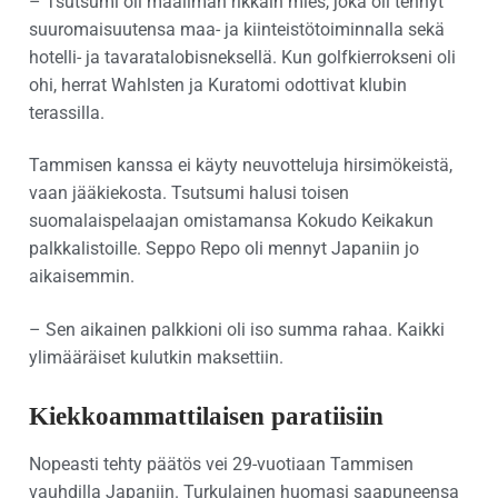
– Tsutsumi oli maailman rikkain mies, joka oli tehnyt
suuromaisuutensa maa- ja kiinteistötoiminnalla sekä
hotelli- ja tavaratalobisneksellä. Kun golfkierrokseni oli
ohi, herrat Wahlsten ja Kuratomi odottivat klubin
terassilla.
Tammisen kanssa ei käyty neuvotteluja hirsimökeistä,
vaan jääkiekosta. Tsutsumi halusi toisen
suomalaispelaajan omistamansa Kokudo Keikakun
palkkalistoille. Seppo Repo oli mennyt Japaniin jo
aikaisemmin.
– Sen aikainen palkkioni oli iso summa rahaa. Kaikki
ylimääräiset kulutkin maksettiin.
Kiekkoammattilaisen paratiisiin
Nopeasti tehty päätös vei 29-vuotiaan Tammisen
vauhdilla Japaniin. Turkulainen huomasi saapuneensa