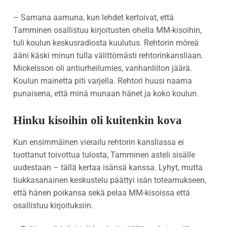
– Samana aamuna, kun lehdet kertoivat, että
Tamminen osallistuu kirjoitusten ohella MM-kisoihin,
tuli koulun keskusradiosta kuulutus. Rehtorin möreä
ääni käski minun tulla välittömästi rehtorinkansliaan.
Mickelsson oli antiurheilumies, vanhanliiton jäärä.
Koulun mainetta piti varjella. Rehtori huusi naama
punaisena, että minä munaan hänet ja koko koulun.
Hinku kisoihin oli kuitenkin kova
Kun ensimmäinen vierailu rehtorin kansliassa ei
tuottanut toivottua tulosta, Tamminen asteli sisälle
uudestaan – tällä kertaa isänsä kanssa. Lyhyt, mutta
tiukkasanainen keskustelu päättyi isän toteamukseen,
että hänen poikansa sekä pelaa MM-kisoissa että
osallistuu kirjoituksiin.