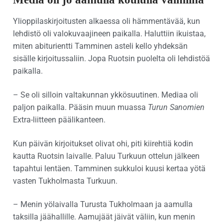
Ylioppilaskirjoitusten alkaessa oli hämmentävää, kun
lehdistö oli valokuvaajineen paikalla. Haluttiin ikuistaa,
miten abiturientti Tamminen asteli kello yhdeksän
sisälle kirjoitussaliin. Jopa Ruotsin puolelta oli lehdistöä
paikalla.
– Se oli silloin valtakunnan ykkösuutinen. Mediaa oli
paljon paikalla. Pääsin muun muassa
Turun Sanomien
Extra-liitteen päälikanteen.
Kun päivän kirjoitukset olivat ohi, piti kiirehtiä kodin
kautta Ruotsin laivalle. Paluu Turkuun ottelun jälkeen
tapahtui lentäen. Tamminen sukkuloi kuusi kertaa yötä
vasten Tukholmasta Turkuun.
– Menin yölaivalla Turusta Tukholmaan ja aamulla
taksilla jäähallille. Aamujäät jäivät väliin, kun menin