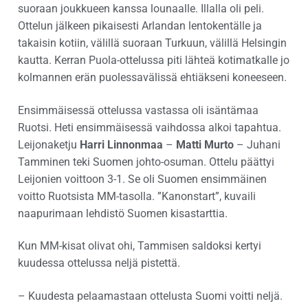
suoraan joukkueen kanssa lounaalle. Illalla oli peli.
Ottelun jälkeen pikaisesti Arlandan lentokentälle ja
takaisin kotiin, välillä suoraan Turkuun, välillä Helsingin
kautta. Kerran Puola-ottelussa piti lähteä kotimatkalle jo
kolmannen erän puolessavälissä ehtiäkseni koneeseen.
Ensimmäisessä ottelussa vastassa oli isäntämaa
Ruotsi. Heti ensimmäisessä vaihdossa alkoi tapahtua.
Leijonaketju
Harri Linnonmaa
–
Matti Murto
– Juhani
Tamminen teki Suomen johto-osuman. Ottelu päättyi
Leijonien voittoon 3-1. Se oli Suomen ensimmäinen
voitto Ruotsista MM-tasolla. ”Kanonstart”, kuvaili
naapurimaan lehdistö Suomen kisastarttia.
Kun MM-kisat olivat ohi, Tammisen saldoksi kertyi
kuudessa ottelussa neljä pistettä.
– Kuudesta pelaamastaan ottelusta Suomi voitti neljä.