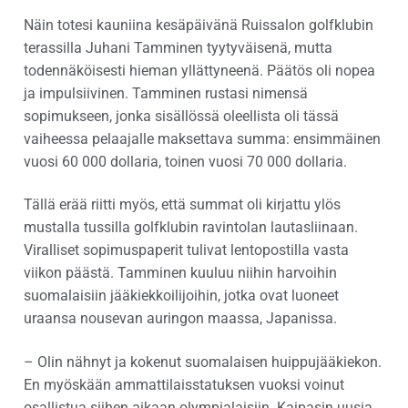
Näin totesi kauniina kesäpäivänä Ruissalon golfklubin
terassilla Juhani Tamminen tyytyväisenä, mutta
todennäköisesti hieman yllättyneenä. Päätös oli nopea
ja impulsiivinen. Tamminen rustasi nimensä
sopimukseen, jonka sisällössä oleellista oli tässä
vaiheessa pelaajalle maksettava summa: ensimmäinen
vuosi 60 000 dollaria, toinen vuosi 70 000 dollaria.
Tällä erää riitti myös, että summat oli kirjattu ylös
mustalla tussilla golfklubin ravintolan lautasliinaan.
Viralliset sopimuspaperit tulivat lentopostilla vasta
viikon päästä. Tamminen kuuluu niihin harvoihin
suomalaisiin jääkiekkoilijoihin, jotka ovat luoneet
uraansa nousevan auringon maassa, Japanissa.
– Olin nähnyt ja kokenut suomalaisen huippujääkiekon.
En myöskään ammattilaisstatuksen vuoksi voinut
osallistua siihen aikaan olympialaisiin. Kaipasin uusia