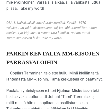
mielenkiintoinen. Varaa siis aikaa, sillä värikästä juttua
piisaa. Take my word!
OSA 1. Kaikki sai alkunsa Parkin kentältä. Kevään 1970
valtakunnan ykköskiekkouutinen oli, kun abiturientti Tamminen
osallistui yo-kirjoitusten aikana MM-kisoihin. Rehtori totesi
Tammisen olevan hullu. Take my word!
PARKIN KENTÄLTÄ MM-KISOJEN
PARRASVALOIHIN
– Oppilas Tamminen, te olette hullu. Minä kiellän teitä
lähtemästä MM-kisoihin. Tämä keskustelu on päättynyt.
Puolalan yhteislyseon rehtori
Hjalmar Mickelsson
teki
heti selväksi abiturientti Juhani ”Tami” Tammiselle,
mitä mieltä hän oli oppilaansa osallistumisesta
Tukholmassa pidettäviin jääkiekon MM-kisoihin.