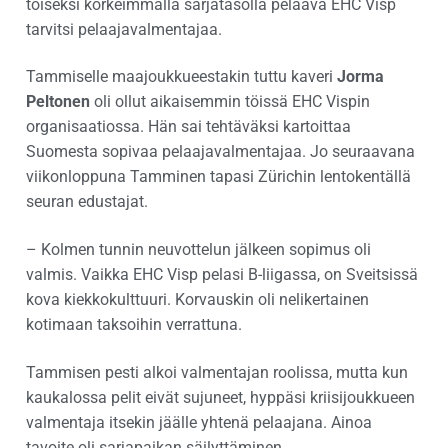
toiseksi korkeimmalla sarjatasolla pelaava EHC Visp
tarvitsi pelaajavalmentajaa.
Tammiselle maajoukkueestakin tuttu kaveri
Jorma
Peltonen
oli ollut aikaisemmin töissä EHC Vispin
organisaatiossa. Hän sai tehtäväksi kartoittaa
Suomesta sopivaa pelaajavalmentajaa. Jo seuraavana
viikonloppuna Tamminen tapasi Zürichin lentokentällä
seuran edustajat.
– Kolmen tunnin neuvottelun jälkeen sopimus oli
valmis. Vaikka EHC Visp pelasi B-liigassa, on Sveitsissä
kova kiekkokulttuuri. Korvauskin oli nelikertainen
kotimaan taksoihin verrattuna.
Tammisen pesti alkoi valmentajan roolissa, mutta kun
kaukalossa pelit eivät sujuneet, hyppäsi kriisijoukkueen
valmentaja itsekin jäälle yhtenä pelaajana. Ainoa
tavoite oli sarjapaikan säilyttäminen.