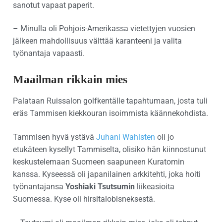
sanotut vapaat paperit.
– Minulla oli Pohjois-Amerikassa vietettyjen vuosien
jälkeen mahdollisuus välttää karanteeni ja valita
työnantaja vapaasti.
Maailman rikkain mies
Palataan Ruissalon golfkentälle tapahtumaan, josta tuli
eräs Tammisen kiekkouran isoimmista käännekohdista.
Tammisen hyvä ystävä
Juhani Wahlsten
oli jo
etukäteen kysellyt Tammiselta, olisiko hän kiinnostunut
keskustelemaan Suomeen saapuneen Kuratomin
kanssa. Kyseessä oli japanilainen arkkitehti, joka hoiti
työnantajansa
Yoshiaki Tsutsumin
liikeasioita
Suomessa. Kyse oli hirsitalobisneksestä.