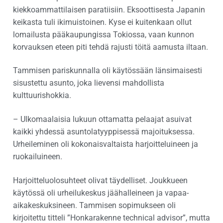
kiekkoammattilaisen paratiisiin. Eksoottisesta Japanin
keikasta tuli ikimuistoinen. Kyse ei kuitenkaan ollut
lomailusta pääkaupungissa Tokiossa, vaan kunnon
korvauksen eteen piti tehdä rajusti töitä aamusta iltaan.
Tammisen pariskunnalla oli käytössään länsimaisesti
sisustettu asunto, joka lievensi mahdollista
kulttuurishokkia.
– Ulkomaalaisia lukuun ottamatta pelaajat asuivat
kaikki yhdessä asuntolatyyppisessä majoituksessa.
Urheileminen oli kokonaisvaltaista harjoitteluineen ja
ruokailuineen.
Harjoitteluolosuhteet olivat täydelliset. Joukkueen
käytössä oli urheilukeskus jäähalleineen ja vapaa-
aikakeskuksineen. Tammisen sopimukseen oli
kirjoitettu titteli ”Honkarakenne technical advisor”, mutta