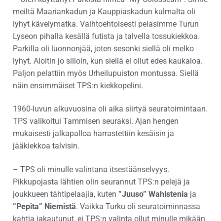
meiltä Maariankadun ja Kauppiaskadun kulmalta oli
lyhyt kävelymatka. Vaihtoehtoisesti pelasimme Turun
Lyseon pihalla kesällä futista ja talvella tossukiekkoa.
Parkilla oli luonnonjää, joten sesonki siellä oli melko
lyhyt. Aloitin jo silloin, kun siellä ei ollut edes kaukaloa.
Paljon pelattiin myös Urheilupuiston montussa. Siellä
näin ensimmäiset TPS:n kiekkopelini.
1960-luvun alkuvuosina oli aika siirtyä seuratoimintaan.
TPS valikoitui Tammisen seuraksi. Ajan hengen
mukaisesti jalkapalloa harrastettiin kesäisin ja
jääkiekkoa talvisin.
– TPS oli minulle valintana itsestäänselvyys.
Pikkupojasta lähtien olin seurannut TPS:n pelejä ja
joukkueen tähtipelaajia, kuten
”Juuso” Wahlstenia
ja
”Pepita” Niemistä
. Vaikka Turku oli seuratoiminnassa
kahtia jakautunut, ei TPS:n valinta ollut minulle mikään