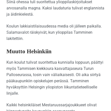
Siinä ohessa tuli suoritettua ylioppilaskirjoitukset
arvosanalla magna. Kaksi laudaturia tulivat englannista
ja äidinkielestä.
Koulun lakkiaistilaisuudessa media oli jälleen paikalla.
Salamavalot räiskyivät, kun ylioppilas Tamminen
lakitettiin.
Muutto Helsinkiin
Kun koulut tulivat suoritettua kunnialla loppuun, päättyi
myös Tammisen kiekkoura kasvattajaseura Turun
Palloseurassa, tosin vain väliaikaisesti. Oli aika siirtyä
pääkaupunkiin opiskelujen perässä. Tamminen
hyväksyttiin Helsingin yliopiston liikuntatieteelliselle
linjalle.
Kaikki helsinkiläiset Mestaruussarjajoukkueet olivat