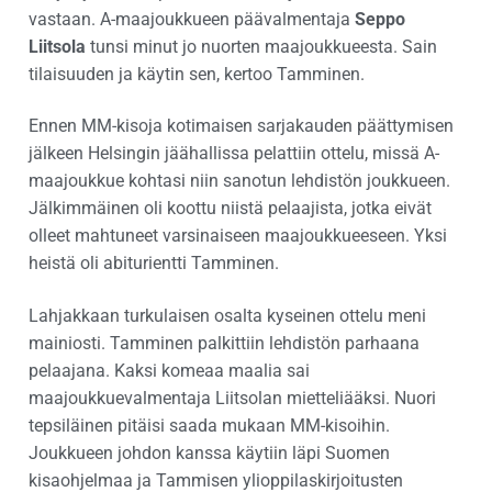
vastaan. A-maajoukkueen päävalmentaja
Seppo
Liitsola
tunsi minut jo nuorten maajoukkueesta. Sain
tilaisuuden ja käytin sen, kertoo Tamminen.
Ennen MM-kisoja kotimaisen sarjakauden päättymisen
jälkeen Helsingin jäähallissa pelattiin ottelu, missä A-
maajoukkue kohtasi niin sanotun lehdistön joukkueen.
Jälkimmäinen oli koottu niistä pelaajista, jotka eivät
olleet mahtuneet varsinaiseen maajoukkueeseen. Yksi
heistä oli abiturientti Tamminen.
Lahjakkaan turkulaisen osalta kyseinen ottelu meni
mainiosti. Tamminen palkittiin lehdistön parhaana
pelaajana. Kaksi komeaa maalia sai
maajoukkuevalmentaja Liitsolan mietteliääksi. Nuori
tepsiläinen pitäisi saada mukaan MM-kisoihin.
Joukkueen johdon kanssa käytiin läpi Suomen
kisaohjelmaa ja Tammisen ylioppilaskirjoitusten