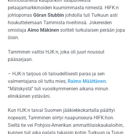
kiinnostuneita kaupunkiin saapuneesta
pelaajamarkkinoiden kuumimmasta nimestä. HIFK:n
johtoporras
Göran Stubbin
johdolla tuli Turkuun asti
houkuttelemaan Tammista riveihinsä. Jokereiden
omistaja
Aimo Mäkinen
soitteli turkulaisen perään jopa
öisin.
Tamminen valitsi HJK:n, joka oli juuri noussut
pääsarjaan.
– HJK:n tarjous oli taloudellisesti paras ja sen
valmentajana oli tuttu mies,
Raimo Määttänen
.
”Mätskystä” tuli vuosikymmenien aikana minun
elinikäinen ystäväni.
Kun HJK:n taival Suomen jääkiekkokartalla päättyi
nopeasti, Tamminen siirtyi naapuriseura HIFK:hon.
Sieltä tie vei Pohjois-Amerikan ammattilaiskaukaloihin,
kunnes tuli aika palata takaisin kotiin Turkuun ja Turun