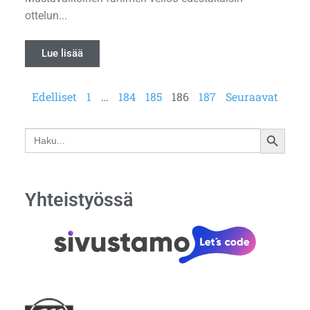
ottelun...
Lue lisää
Edelliset
1
…
184
185
186
187
Seuraavat
Search
SEARCH
for:
BUTTON
Yhteistyössä