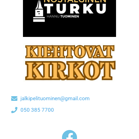
jalkipelituominen@gmail.com
050 385 7700