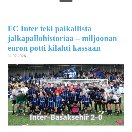
FC Inter teki paikallista
jalkapallohistoriaa – miljoonan
euron potti kilahti kassaan
31.07.2026