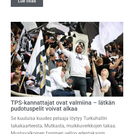
Lue lisää
TPS-kannattajat ovat valmiina – lätkän
pudotuspelit voivat alkaa
Se kuuluisa kuudes pelaaja löytyy Turkuhallin
takakaarteesta, Mutkasta, muikkuverkkojen takaa.
Mustavalkoinen fanimeri velloo edestakaisin