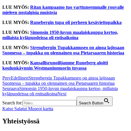
LUE MYÖS:
Ritan kampaamo tuo varttuneemmalle rouvalle
mieleen nostalgisia muistoja
LUE MYÖS:
Runebergin tupa oli perheen kesäviettopaikka
LUE MYÖS:
Simonsin 1950-luvun maalaiskauppa kertoo,
millaista kyläpuodeissa oli entisaikoina
LUE MYÖS:
Strengbergin Tupakkamuseo on ainoa lajissaan
Suomessa – tupakka on olennainen osa Pietarsaaren historiaa
LUE MYÖS:
Kansallisrunoilijamme Runeberg aloitti
koulunkäynnin Westmaninmuorin tuvassa
Prev
Edellinen
Strengbergin Tupakkamuseo on ainoa lajissaan
Suomessa – tupakka on olennainen osa Pietarsaaren historiaa
Seuraava
Simonsin 1950-luvun maalaiskauppa kertoo, millaista
kyläpuodeissa oli entisaikoina
Next
Search for:
Search Button
Katso Salatut Museot kartta
Yhteistyössä