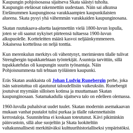
Kaupungin pohjoisosassa sijaitseva Skata säästyi tuholta.
Kaupungin eteläosat rakennettiin uudestaan. Näin sai alkunsa
Etelänummen kaupunginosa varakkaampien kaupunkilaisten
alueena. Skata pysyi yhä vähemmän varakkaiden kaupunginosana.
Skatan ruutukaava-aluetta laajennettiin vielä 1800-luvun lopulla,
joten se oli saanut nykyiset piirteensä tultaessa 1900-luvun
alkupuolelle. Kortteleitten määrä kasvoi neljäänkymmeneen.
Jokaisessa korttelissa on neljä tonttia.
Kun merenkulun merkitys oli vähentynyt, merimiesten tilalle tulivat
Strengbergin tupakkatehtaan työntekijät. Asuntoja tarvittiin, sillä
tupakkatehdas oli kaupungin suurin työnantaja. Näin
Pohjoisnummesta tuli tehtaan työläisten kaupunki.
Eräs Skatan asukkaista oli
Johan Ludvig Runebergin
perhe, joka
isän sairastuttua oli ajautunut taloudellisiin vaikeuksiin. Runebergit
joutuivat myymään silloisen kotinsa ja muuttamaan Skatan
kaupunginosaan. Satamakadulla sijaitseva talo on edelleen olemassa.
1960-luvulla puhalsivat uudet tuulet. Skatan modernin asemakaavan
mukaan vanhat puutalot tulisi purkaa ja tilalle rakennettaisiin
kerrostaloja. Suunnitelma ei koskaan toteutunut. Kävi pikiminkin
päinvastoin, sillä alue suojeltiin ja Skata luokiteltiin
valtakunnallisesti merkittäväksi kulttuurihistorialliseksi ympäristöksi.