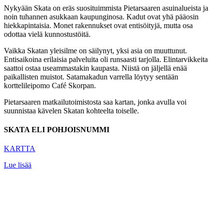
Nykyään Skata on eräs suosituimmista Pietarsaaren asuinalueista ja
noin tuhannen asukkaan kaupunginosa. Kadut ovat yhä pääosin
hiekkapintaisia. Monet rakennukset ovat entisöityjä, mutta osa
odottaa vielä kunnostustöitä.
Vaikka Skatan yleisilme on säilynyt, yksi asia on muuttunut.
Entisaikoina erilaisia palveluita oli runsaasti tarjolla. Elintarvikkeita
saattoi ostaa useammastakin kaupasta. Niistä on jäljellä enää
paikallisten muistot. Satamakadun varrella löytyy sentään
korttelileipomo Café Skorpan.
Pietarsaaren matkailutoimistosta saa kartan, jonka avulla voi
suunnistaa kävelen Skatan kohteelta toiselle.
SKATA ELI POHJOISNUMMI
KARTTA
Lue lisää