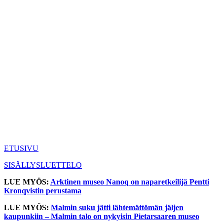
ETUSIVU
SISÄLLYSLUETTELO
LUE MYÖS:
Arktinen museo Nanoq on naparetkeilijä Pentti
Kronqvistin perustama
LUE MYÖS:
Malmin suku jätti lähtemättömän jäljen
kaupunkiin – Malmin talo on nykyisin Pietarsaaren museo