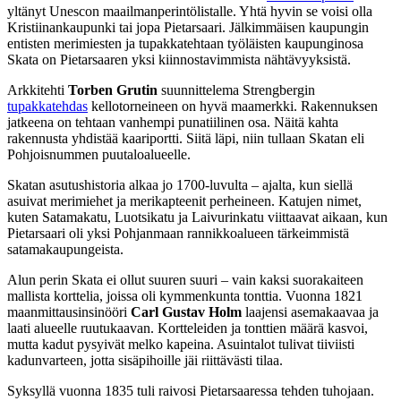
yltänyt Unescon maailmanperintölistalle. Yhtä hyvin se voisi olla
Kristiinankaupunki tai jopa Pietarsaari. Jälkimmäisen kaupungin
entisten merimiesten ja tupakkatehtaan työläisten kaupunginosa
Skata on Pietarsaaren yksi kiinnostavimmista nähtävyyksistä.
Arkkitehti
Torben Grutin
suunnittelema Strengbergin
tupakkatehdas
kellotorneineen on hyvä maamerkki. Rakennuksen
jatkeena on tehtaan vanhempi punatiilinen osa. Näitä kahta
rakennusta yhdistää kaariportti. Siitä läpi, niin tullaan Skatan eli
Pohjoisnummen puutaloalueelle.
Skatan asutushistoria alkaa jo 1700-luvulta – ajalta, kun siellä
asuivat merimiehet ja merikapteenit perheineen. Katujen nimet,
kuten Satamakatu, Luotsikatu ja Laivurinkatu viittaavat aikaan, kun
Pietarsaari oli yksi Pohjanmaan rannikkoalueen tärkeimmistä
satamakaupungeista.
Alun perin Skata ei ollut suuren suuri – vain kaksi suorakaiteen
mallista korttelia, joissa oli kymmenkunta tonttia. Vuonna 1821
maanmittausinsinööri
Carl Gustav Holm
laajensi asemakaavaa ja
laati alueelle ruutukaavan. Kortteleiden ja tonttien määrä kasvoi,
mutta kadut pysyivät melko kapeina. Asuintalot tulivat tiiviisti
kadunvarteen, jotta sisäpihoille jäi riittävästi tilaa.
Syksyllä vuonna 1835 tuli raivosi Pietarsaaressa tehden tuhojaan.