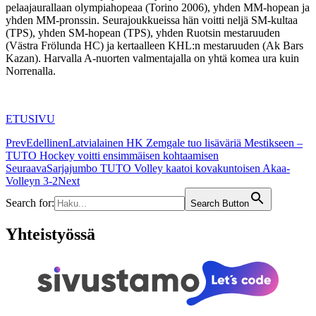
pelaajaurallaan olympiahopeaa (Torino 2006), yhden MM-hopean ja
yhden MM-pronssin. Seurajoukkueissa hän voitti neljä SM-kultaa
(TPS), yhden SM-hopean (TPS), yhden Ruotsin mestaruuden
(Västra Frölunda HC) ja kertaalleen KHL:n mestaruuden (Ak Bars
Kazan). Harvalla A-nuorten valmentajalla on yhtä komea ura kuin
Norrenalla.
ETUSIVU
Prev
Edellinen
Latvialainen HK Zemgale tuo lisäväriä Mestikseen –
TUTO Hockey voitti ensimmäisen kohtaamisen
Seuraava
Sarjajumbo TUTO Volley kaatoi kovakuntoisen Akaa-
Volleyn 3-2
Next
Search for:
Search Button
Yhteistyössä