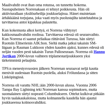
Maalivahdit ovat ihan oma rotunsa, on tunnettu hokema.
Suorapuheinen Norrenakaan ei tehnyt poikkeusta. Hän oli
aktiiviurallaan yksilöurheilija joukkuelajissa. Hänet muistetaan
ärhäkkäänä torjujana, joka vaati myös puolustajilta taistelutahtoa ja
tarvittaessa antoi kipakkaa palautetta.
Kun kokemusta alkoi kertyä, ei Norrena viihtynyt
kakkosmaalivahdin roolissa. Tarvittaessa edessä oli seuranvaihto.
Kun Norrena ei saanut peliaikaa riittävästi Turussa, hän siirtyi
Ruotsiin Elitserienin AIK:hon. Sieltä matka jatkui takaisin SM-
liigaan ja Rauman Lukkoon yhden kauden ajaksi, kunnes edessä oli
neljän vuoden pesti takaisin Turun Palloseuraan. Norrena oli
Hannu
Jortikan
2000-luvun vaihteen triplamestarijoukkueen yksi
tärkeimmistä pelaajista.
TPS:n menestysvuosien jälkeen Norrenan seuraavat neljä kautta
menivät uudestaan Ruotsin puolella, aluksi Frölundassa ja sitten
Linköpingissä.
Norrena oli varattu NHL:ään 2000-luvun alussa. Vuonna 2006
Tampa Bay Lightning teki Norrenan kanssa sopimuksen, mutta
suomalainen siirtyi nopeasti Columbukseen. Ottelut kulkivat pitkään
hyvin taalakaukaloissa, mutta kolmannella kaudella hän ajautui
joukkueensa kolmosvahdiksi.