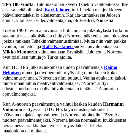
TPS 100 vuotta
. Tutunnäköinen kaveri Tshekin vaihtoaitiossa. Itse
asiassa heitä oli kaksi.
Kari Jalonen
tuli Tshekin maajoukkueen
päävalmentajaksi jo aikaisemmin. Karjala-turnauksessa Jalosen
apuna, virallisesti videovalmentajana, oli
Fredrik Norrena
.
Tuskin 1990-luvun alkuvuosina Pohjanmaan pikkukylästä Turkuun
saapunut vasta aikuisikään ehtinyt Norrena näki edes unta olevansa
joskus mukana Tshekin valmennustiimissä. Mutta niin vain paikka
avautui, kun edeltäjä
Kalle Kaskinen
siirtyi apuvalmentajaksi
Mikko Mannerin
valmentamaan Brynäsiin. Jalonen ja Norrena
ovat toisilleen tuttuja jo Turku-ajoilta.
Kun HC TPS julkaisi aikoinaan uuden päävalmentaja
Raimo
Helmisen
nimen ja myöhemmin myös Liiga-joukkueen koko
valmennusryhmän, Norrenan nimi puuttui. Vanha apukaarti jatkoi,
mutta ilman tuttua maalivahtivalmentajaa. ”Norre” siirtyi
edustusjoukkueen maalivahtivalmentajan tehtävistä A-nuorten
apuvalmentajaksi.
Kun A-nuorten päävalmentaja vaihtui kesken kauden
Hermanni
Vidmanin
siirtyessä TUTO Hockeyn edustusjoukkueen
päävalmentajaksi, apuvalmentaja Norrena nimitettiin TPS:n A-
nuorten päävalmentajaksi. Norrena jatkaa normaalisti joukkueensa
peräsimessä, vaikka hän avustaa myös Jalosta Tshekin
maajoukkueen mukana.