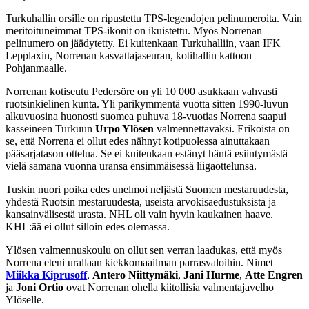
Turkuhallin orsille on ripustettu TPS-legendojen pelinumeroita. Vain
meritoituneimmat TPS-ikonit on ikuistettu. Myös Norrenan
pelinumero on jäädytetty. Ei kuitenkaan Turkuhalliin, vaan IFK
Lepplaxin, Norrenan kasvattajaseuran, kotihallin kattoon
Pohjanmaalle.
Norrenan kotiseutu Pedersöre on yli 10 000 asukkaan vahvasti
ruotsinkielinen kunta. Yli parikymmentä vuotta sitten 1990-luvun
alkuvuosina huonosti suomea puhuva 18-vuotias Norrena saapui
kasseineen Turkuun
Urpo Ylösen
valmennettavaksi. Erikoista on
se, että Norrena ei ollut edes nähnyt kotipuolessa ainuttakaan
pääsarjatason ottelua. Se ei kuitenkaan estänyt häntä esiintymästä
vielä samana vuonna uransa ensimmäisessä liigaottelunsa.
Tuskin nuori poika edes unelmoi neljästä Suomen mestaruudesta,
yhdestä Ruotsin mestaruudesta, useista arvokisaedustuksista ja
kansainvälisestä urasta. NHL oli vain hyvin kaukainen haave.
KHL:ää ei ollut silloin edes olemassa.
Ylösen valmennuskoulu on ollut sen verran laadukas, että myös
Norrena eteni urallaan kiekkomaailman parrasvaloihin. Nimet
Miikka Kiprusoff
,
Antero Niittymäki
,
Jani Hurme
,
Atte Engren
ja
Joni Ortio
ovat Norrenan ohella kiitollisia valmentajavelho
Ylöselle.