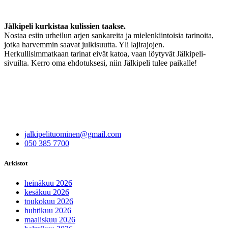
Jälkipeli kurkistaa kulissien taakse.
Nostaa esiin urheilun arjen sankareita ja mielenkiintoisia tarinoita,
jotka harvemmin saavat julkisuutta. Yli lajirajojen.
Herkullisimmatkaan tarinat eivät katoa, vaan löytyvät Jälkipeli-
sivuilta. Kerro oma ehdotuksesi, niin Jälkipeli tulee paikalle!
jalkipelituominen@gmail.com
050 385 7700
Arkistot
heinäkuu 2026
kesäkuu 2026
toukokuu 2026
huhtikuu 2026
maaliskuu 2026