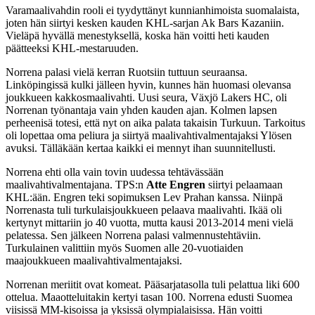
Varamaalivahdin rooli ei tyydyttänyt kunnianhimoista suomalaista,
joten hän siirtyi kesken kauden KHL-sarjan Ak Bars Kazaniin.
Vieläpä hyvällä menestyksellä, koska hän voitti heti kauden
päätteeksi KHL-mestaruuden.
Norrena palasi vielä kerran Ruotsiin tuttuun seuraansa.
Linköpingissä kulki jälleen hyvin, kunnes hän huomasi olevansa
joukkueen kakkosmaalivahti. Uusi seura, Växjö Lakers HC, oli
Norrenan työnantaja vain yhden kauden ajan. Kolmen lapsen
perheenisä totesi, että nyt on aika palata takaisin Turkuun. Tarkoitus
oli lopettaa oma peliura ja siirtyä maalivahtivalmentajaksi Ylösen
avuksi. Tälläkään kertaa kaikki ei mennyt ihan suunnitellusti.
Norrena ehti olla vain tovin uudessa tehtävässään
maalivahtivalmentajana. TPS:n
Atte Engren
siirtyi pelaamaan
KHL:ään. Engren teki sopimuksen Lev Prahan kanssa. Niinpä
Norrenasta tuli turkulaisjoukkueen pelaava maalivahti. Ikää oli
kertynyt mittariin jo 40 vuotta, mutta kausi 2013-2014 meni vielä
pelatessa. Sen jälkeen Norrena palasi valmennustehtäviin.
Turkulainen valittiin myös Suomen alle 20-vuotiaiden
maajoukkueen maalivahtivalmentajaksi.
Norrenan meriitit ovat komeat. Pääsarjatasolla tuli pelattua liki 600
ottelua. Maaotteluitakin kertyi tasan 100. Norrena edusti Suomea
viisissä MM-kisoissa ja yksissä olympialaisissa. Hän voitti