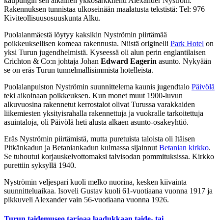
kaupungin sen aikainen ykkösarkkitehti Alexander Nyström.
Rakennuksen tunnistaa ulkoseinään maalatusta tekstistä: Tel: 976
Kiviteollisuusosuuskunta Alku.
Puolalanmäestä löytyy kaksikin Nyströmin piirtämää
poikkeuksellisen komeaa rakennusta. Niistä originelli
Park Hotel
on
yksi Turun jugendhelmistä. Kyseessä oli alun perin englantilaisen
Crichton & Co:n johtaja Johan
Edward Eagerin
asunto. Nykyään
se on eräs Turun tunnelmallisimmista hotelleista.
Puolalanpuiston Nyströmin suunnittelema kaunis jugendtalo
Päivölä
teki aikoinaan poikkeuksen. Kun monet muut 1900-luvun
alkuvuosina rakennetut kerrostalot olivat Turussa varakkaiden
liikemiesten yksityisrahalla rakennettuja ja vuokralle tarkoitettuja
asuintaloja, oli Päivölä heti alusta alkaen asunto-osakeyhtiö.
Eräs Nyströmin piirtämistä, mutta puretuista taloista oli Itäisen
Pitkänkadun ja Betaniankadun kulmassa sijainnut
Betanian kirkko
.
Se tuhoutui korjauskelvottomaksi talvisodan pommituksissa. Kirkko
purettiin syksyllä 1940.
Nyströmin veljespari kuoli melko nuorina, kesken kiivainta
suunnitteluaikaa. Isoveli Gustav kuoli 61-vuotiaana vuonna 1917 ja
pikkuveli Alexander vain 56-vuotiaana vuonna 1926.
Turun taidemuseo tarjoaa laadukkaan taide- tai