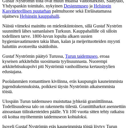
Gustaf Nyströmin töitä ovat muun muassa Valtionarkisto, Säätytalo,
Yhdyspankin toimitalo, nykyinen
Designmuseo
ja
Helsingin
Kasvitieteellisen puutarhan
palmuhuone sekä Eteläsatamassa
sijaitseva
Helsingin kauppahalli
.
Näistä viimeksi mainittu on mielenkiintoinen, sillä Gustaf Nyström
suunnitteli lähes samanlaisen Turkuun. Kauppahallille oli silloin
todellinen tarve. 1800-luvun lopulta alkaen uusien
hygieniavaatimusten takia lihan, kalan ja meijerituotteiden myynti
haluttiin avotoreilta sisätiloihin.
Gustaf Nyströmin päätyö Turussa,
Turun taidemuseo
, eroaa
kyseisen arkkitehdin suosimasta tyylisuunnasta. Nuorempi
arkkitehtisukupolvi piti Nyströmiä vanhoillisena kertaustyylien
edustajana.
Puolalanmäen romanttinen kivilinna, eräs kaupungin kauneimmista
jugendrakennuksista, poikkesi täysin Nyströmin aikaisemmista
töistä.
Ulospäin Turun taidemuseo muistuttaa jyhkeää graniittilinnaa.
Todellisuudessa talo on rakennettu tiilestä. Graniittiharkot asennettiin
ainoastaan tiilirakenteiden päälle. Yli 100 vuotta sitten tehty ratkaisu
oli koitua myöhemmin taidemuseon kohtaloksi.
Isoveli Gustaf Nyströmin eräs kauneimmista töistä löytyy Turun