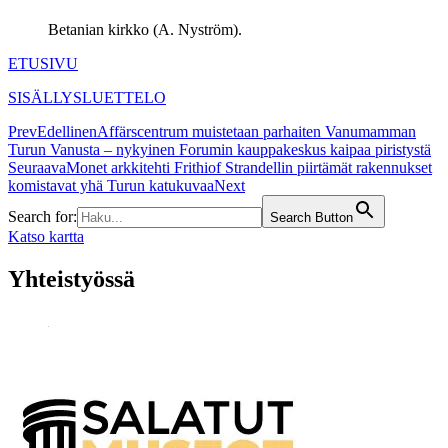
Betanian kirkko (A. Nyström).
ETUSIVU
SISÄLLYSLUETTELO
Prev
Edellinen
Affärscentrum muistetaan parhaiten Vanumamman
Turun Vanusta – nykyinen Forumin kauppakeskus kaipaa piristystä
Seuraava
Monet arkkitehti Frithiof Strandellin piirtämät rakennukset
komistavat yhä Turun katukuvaa
Next
Search for:
Search Button
Katso kartta
Yhteistyössä