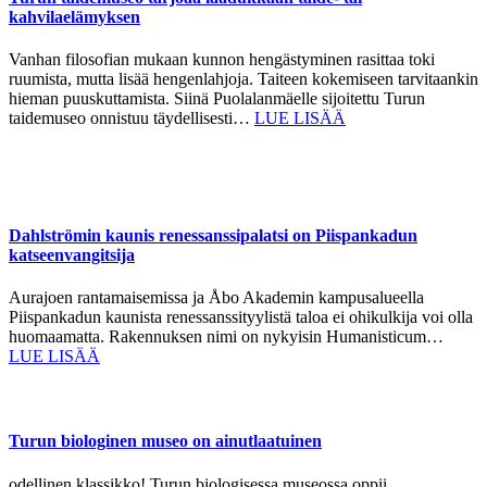
kahvilaelämyksen
Vanhan filosofian mukaan kunnon hengästyminen rasittaa toki
ruumista, mutta lisää hengenlahjoja. Taiteen kokemiseen tarvitaankin
hieman puuskuttamista. Siinä Puolalanmäelle sijoitettu Turun
taidemuseo onnistuu täydellisesti…
LUE LISÄÄ
Dahlströmin kaunis renessanssipalatsi on Piispankadun
katseenvangitsija
Aurajoen rantamaisemissa ja Åbo Akademin kampusalueella
Piispankadun kaunista renessanssityylistä taloa ei ohikulkija voi olla
huomaamatta. Rakennuksen nimi on nykyisin Humanisticum…
LUE LISÄÄ
Turun biologinen museo on ainutlaatuinen
odellinen klassikko! Turun biologisessa museossa oppii