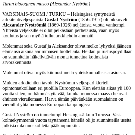
Turun biologinen museo (Alexander Nyström)
VARSINAIS-SUOMI / TURKU – Helsingissä syntyneistä
arkkitehtiveljesparista
Gustaf Nyström
(1856-1917) oli pikkuveli
Alexander Nyströmiä
(1869-1926) neljätoista vuotta vanhempi.
Yhteistä veljeksille ei ollut pelkästään perhetausta, vaan myös
koulutus ja sen myötä tullut arkkitehdin ammatti.
Molemmat sekä Gustaf ja Aleksander olivat melko lyhyeksi jääneen
elämänsä aikana äärimmäisen tuotteliaita. Heidän piirustuspöydillään
on suunniteltu häkellyttävän monta tunnettua kotimaista
arvorakennusta.
Molemmat olivat myös kiinnostuneita yhteiskunnallisista asioista.
Muiden arkkitehtien tavoin Nyströmin veljespari kierteli
opintomatkoillaan eri puolilla Eurooppaa. Kun eletään aikaa yli 100
vuotta sitten, on hämmästyttävää, kuinka monessa maassa he ovat
ehtineet vierailemaan. Harva tämän päivänkään suomalainen on
vieraillut yhtä monessa Euroopan kaupungissa.
Gustaf Nyström on tunnetumpi Helsingissä kuin Turussa. Vasta
kolmekymmentä vuotta täyttäneenä hänellä oli jo suunnitteilla useita
julkisia rakennuskohteita pääkaupunkiin.