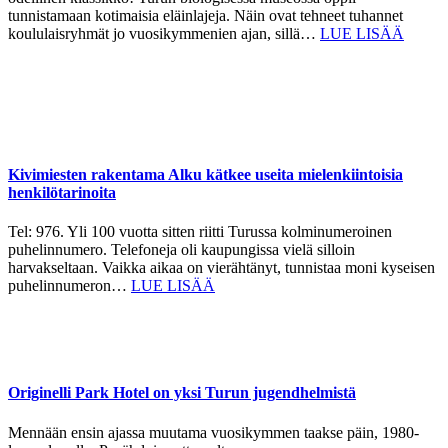
tunnistamaan kotimaisia eläinlajeja. Näin ovat tehneet tuhannet
koululaisryhmät jo vuosikymmenien ajan, sillä…
LUE LISÄÄ
Kivimiesten rakentama Alku kätkee useita mielenkiintoisia
henkilötarinoita
Tel: 976. Yli 100 vuotta sitten riitti Turussa kolminumeroinen
puhelinnumero. Telefoneja oli kaupungissa vielä silloin
harvakseltaan. Vaikka aikaa on vierähtänyt, tunnistaa moni kyseisen
puhelinnumeron…
LUE LISÄÄ
Originelli Park Hotel on yksi Turun jugendhelmistä
Mennään ensin ajassa muutama vuosikymmen taakse päin, 1980-