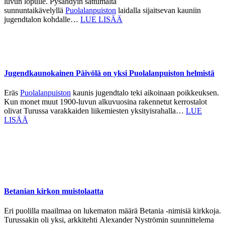
luvun lopulle. Pysähdyin sattumalta
sunnuntaikävelyllä
Puolalanpuiston
laidalla sijaitsevan kauniin
jugendtalon kohdalle…
LUE LISÄÄ
Jugendkaunokainen Päivölä on yksi Puolalanpuiston helmistä
Eräs
Puolalanpuiston
kaunis jugendtalo teki aikoinaan poikkeuksen.
Kun monet muut 1900-luvun alkuvuosina rakennetut kerrostalot
olivat Turussa varakkaiden liikemiesten yksityisrahalla…
LUE
LISÄÄ
Betanian kirkon muistolaatta
Eri puolilla maailmaa on lukematon määrä Betania -nimisiä kirkkoja.
Turussakin oli yksi, arkkitehti Alexander Nyströmin suunnittelema