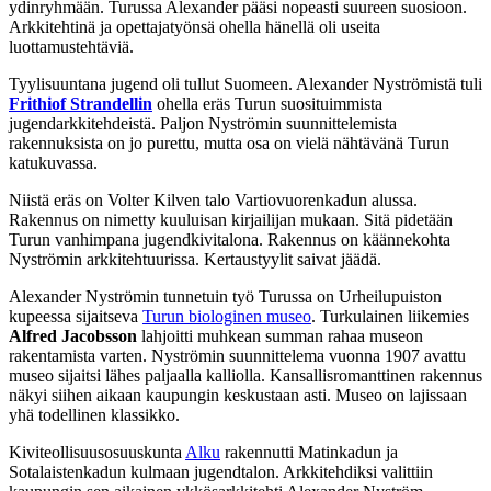
ydinryhmään. Turussa Alexander pääsi nopeasti suureen suosioon.
Arkkitehtinä ja opettajatyönsä ohella hänellä oli useita
luottamustehtäviä.
Tyylisuuntana jugend oli tullut Suomeen. Alexander Nyströmistä tuli
Frithiof Strandellin
ohella eräs Turun suosituimmista
jugendarkkitehdeistä. Paljon Nyströmin suunnittelemista
rakennuksista on jo purettu, mutta osa on vielä nähtävänä Turun
katukuvassa.
Niistä eräs on Volter Kilven talo Vartiovuorenkadun alussa.
Rakennus on nimetty kuuluisan kirjailijan mukaan. Sitä pidetään
Turun vanhimpana jugendkivitalona. Rakennus on käännekohta
Nyströmin arkkitehtuurissa. Kertaustyylit saivat jäädä.
Alexander Nyströmin tunnetuin työ Turussa on Urheilupuiston
kupeessa sijaitseva
Turun biologinen museo
. Turkulainen liikemies
Alfred Jacobsson
lahjoitti muhkean summan rahaa museon
rakentamista varten. Nyströmin suunnittelema vuonna 1907 avattu
museo sijaitsi lähes paljaalla kalliolla. Kansallisromanttinen rakennus
näkyi siihen aikaan kaupungin keskustaan asti. Museo on lajissaan
yhä todellinen klassikko.
Kiviteollisuusosuuskunta
Alku
rakennutti Matinkadun ja
Sotalaistenkadun kulmaan jugendtalon. Arkkitehdiksi valittiin