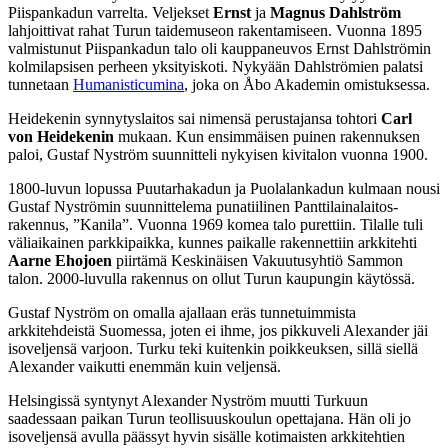
Piispankadun varrelta. Veljekset
Ernst
ja
Magnus Dahlström
lahjoittivat rahat Turun taidemuseon rakentamiseen. Vuonna 1895
valmistunut Piispankadun talo oli kauppaneuvos Ernst Dahlströmin
kolmilapsisen perheen yksityiskoti. Nykyään Dahlströmien palatsi
tunnetaan
Humanisticumina
, joka on Åbo Akademin omistuksessa.
Heidekenin synnytyslaitos sai nimensä perustajansa tohtori
Carl
von Heidekenin
mukaan. Kun ensimmäisen puinen rakennuksen
paloi, Gustaf Nyström suunnitteli nykyisen kivitalon vuonna 1900.
1800-luvun lopussa Puutarhakadun ja Puolalankadun kulmaan nousi
Gustaf Nyströmin suunnittelema punatiilinen Panttilainalaitos-
rakennus, ”Kanila”. Vuonna 1969 komea talo purettiin. Tilalle tuli
väliaikainen parkkipaikka, kunnes paikalle rakennettiin arkkitehti
Aarne Ehojoen
piirtämä Keskinäisen Vakuutusyhtiö Sammon
talon. 2000-luvulla rakennus on ollut Turun kaupungin käytössä.
Gustaf Nyström on omalla ajallaan eräs tunnetuimmista
arkkitehdeistä Suomessa, joten ei ihme, jos pikkuveli Alexander jäi
isoveljensä varjoon. Turku teki kuitenkin poikkeuksen, sillä siellä
Alexander vaikutti enemmän kuin veljensä.
Helsingissä syntynyt Alexander Nyström muutti Turkuun
saadessaan paikan Turun teollisuuskoulun
opettajana. Hän oli jo
isoveljensä avulla päässyt hyvin sisälle kotimaisten arkkitehtien