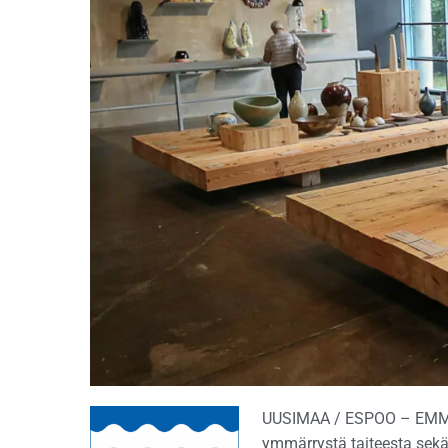
UUSIMAA / ESPOO – EMMA o
ymmärrystä taiteesta sek