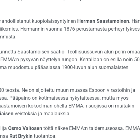
mahdollistanut kuopiolaissyntyinen
Herman Saastamoinen
. Hän
liikemies. Hermannin vuonna 1876 perustamasta perheyritykses
immista.
tunnettu Saastamoisen säätiö. Teollisuussuvun alun perin oma
t EMMA:n pysyvän näyttelyn rungon. Kerrallaan on esillä noin 5
elma muodostuu pääasiassa 1900-luvun alun suomalaisten
teosta. Ne on sijoitettu muun muassa Espoon virastoihin ja
A:ssa. Pääpaino on kotimaisessa nykytaiteessa, mutta myös
Saastamoisen kokoelman ohella EMMA:n suojissa on muitakin
iaisen
veistoksia ja maalauksia.
ilija
Osmo Valtosen
töitä näkee EMMA:n taidemuseossa. EMMA
onsa
Rut Brykin
tuotantoa.