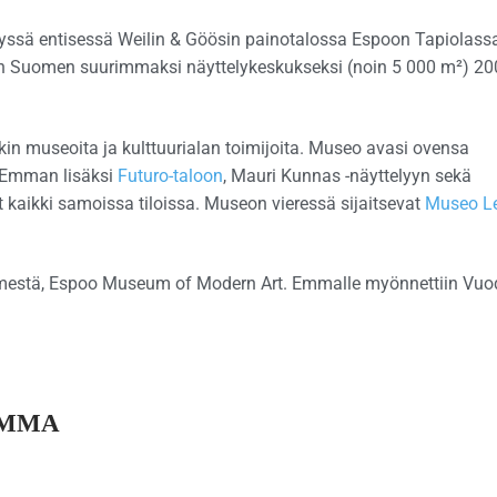
ssä entisessä Weilin & Göösin painotalossa Espoon Tapiolass
iin Suomen suurimmaksi näyttelykeskukseksi (noin 5 000 m²) 20
n museoita ja kulttuurialan toimijoita. Museo avasi ovensa
 Emman lisäksi
Futuro-taloon
, Mauri Kunnas -näyttelyyn sekä
at kaikki samoissa tiloissa. Museon vieressä sijaitsevat
Museo Le
imestä, Espoo Museum of Modern Art. Emmalle myönnettiin Vuo
EMMA