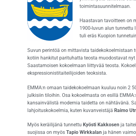
toimintasuunnitelmaan.
Haastavan tavoitteen on 
1900-luvun alun tunnettu 
tuli eräs Kuopion tunnetu
Suvun perintöä on mittavista taidekokoelmistaan 
kotiin hankitut parituhatta teosta muodostavat ny
Saastamoisen kokoelmaan liittyvää teosta. Koko
ekspressionistitaiteilijoiden teoksista.
EMMA:n omaan taidekokoelmaan kuuluu noin 2 500 
julkisiin tiloihin. Osa kokoelmasta on esillä EMM
kansainvälistä modernia taidetta on nähtävänä. 
lahjoituskokoelmia, kuten kuvanveistäjä
Raimo Utr
Myös keräilijänä tunnettu
Kyösti Kakkosen
ja taite
suojissa on myös
Tapio Wirkkalan
ja hänen vaim