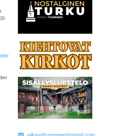
a.
00-
ikki
den
jalkipelituominen@gmail.com