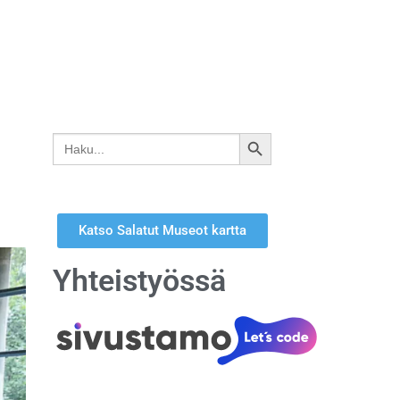
Search
SEARCH
for:
BUTTON
Katso Salatut Museot kartta
Yhteistyössä