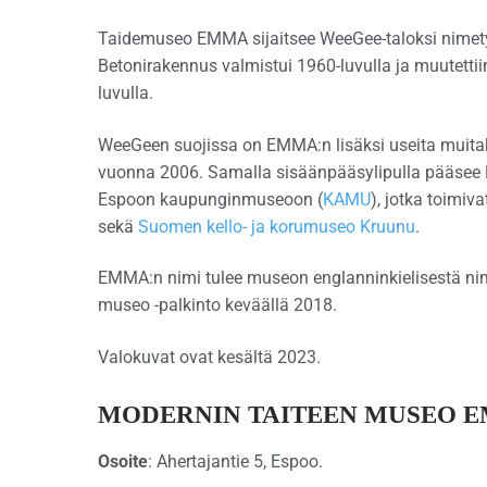
Taidemuseo EMMA sijaitsee WeeGee-taloksi nimety
Betonirakennus valmistui 1960-luvulla ja muutett
luvulla.
WeeGeen suojissa on EMMA:n lisäksi useita muitaki
vuonna 2006. Samalla sisäänpääsylipulla pääsee
Espoon kaupunginmuseoon (
KAMU
), jotka toimiv
sekä
Suomen kello- ja korumuseo Kruunu
.
EMMA:n nimi tulee museon englanninkielisestä n
museo -palkinto keväällä 2018.
Valokuvat ovat kesältä 2023.
MODERNIN TAITEEN MUSEO 
Osoite
: Ahertajantie 5, Espoo.