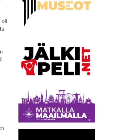
 oli
tä
an
00
:n