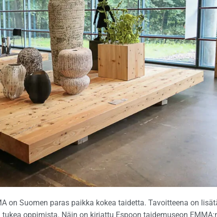
n Suomen paras paikka kokea taidetta. Tavoitteena on lisät
ä tukea oppimista. Näin on kirjattu Espoon taidemuseon EMMA: